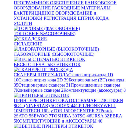
ПРОГРАММНОЕ ОБЕСПЕЧЕНИЕ
БАНКОВСКОЕ
ОБОРУДОВАНИЕ
РАСХОДНЫЕ МАТЕРИАЛЫ
БАКТЕРИЦИДНОЕ ОБОРУДОВАНИЕ и
УСТАНОВКИ
РЕГИСТРАЦИЯ ШТРИХ-КОДА
УСЛУГИ
ТОРГОВЫЕ (ФАСОВОЧНЫЕ)
СКЛАДСКИЕ
ЛАБОРАТОРНЫЕ (ВЫСОКОТОЧНЫЕ)
ВЕСЫ С ПЕЧАТЬЮ ЭТИКЕТОК
СКАНЕРЫ ШТРИХ-КОДА
Сканер штрих-кода 1D
10
Сканер штрих кода 2D
39
Беспроводные (BT) сканеры
35
Стационарные сканеры
31
Промышленные сканеры
7
Конвейерные сканеры
2
Комплектующие (аксессуары)
8
ПРИНТЕРЫ ЭТИКЕТОК
АТОЛ
5
BSMART
23
CITIZEN
8
GG (NINESTAR)
5
GODEX
44
GP
12
HONEYWELL
10
MERTECH
16
PayTOR
15
POSCENTER
27
Postek
2
SATO
5
SEWOO
7
TOSHIBA
30
TSC
46
URSA
3
ZEBRA
5
КОМПЛЕКТУЮЩИЕ и АКСЕССУАРЫ
40