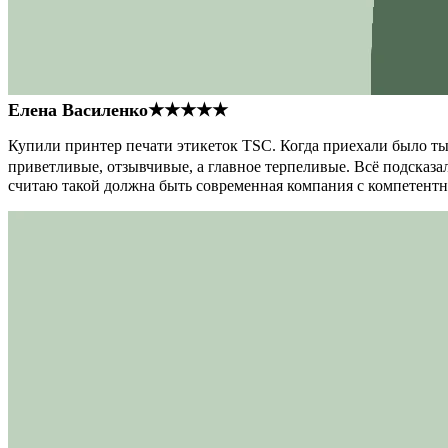
Елена Василенко
★★★★★
Купили принтер печати этикеток TSC. Когда приехали было тыс
приветливые, отзывчивые, а главное терпеливые. Всё подсказал
считаю такой должна быть современная компания с компетент