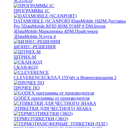
SCLOUD
ПРОГРАММЫ 1С
DATAMOBILE (SCANPORT)
DataMobile
16
DM.Доставка
Pro
5
DataMobile.RFID
8
DM.ТОИР
8
DM.Invent
4
DataMobile.Маркировка
4
DM.Прайсчекер
3
DataMobile.Услуги
4
БИЗНЕС-РЕШЕНИЯ
ШТРИХ-М
СКАН-КОД
CLEVERENCE
СКЛАД
15
Учёт и Инвентаризация
3
ПРОЧЕЕ ПО
GODEX программы от производителя
ЭТИКЕТКИ ДЛЯ ЧЕСТНОГО ЗНАКА
ТЕРМОЭТИКЕТКИ (ЭКО)