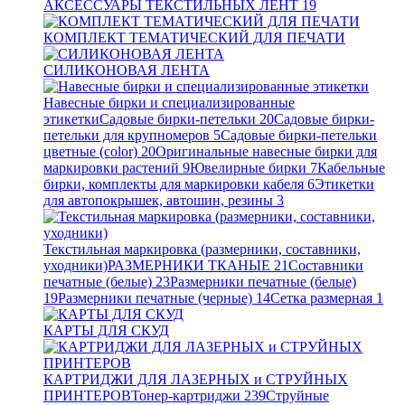
АКСЕССУАРЫ ТЕКСТИЛЬНЫХ ЛЕНТ
19
КОМПЛЕКТ ТЕМАТИЧЕСКИЙ ДЛЯ ПЕЧАТИ
СИЛИКОНОВАЯ ЛЕНТА
Навесные бирки и специализированные
этикетки
Садовые бирки-петельки
20
Садовые бирки-
петельки для крупномеров
5
Садовые бирки-петельки
цветные (color)
20
Оригинальные навесные бирки для
маркировки растений
9
Ювелирные бирки
7
Кабельные
бирки, комплекты для маркировки кабеля
6
Этикетки
для автопокрышек, автошин, резины
3
Текстильная маркировка (размерники, составники,
уходники)
РАЗМЕРНИКИ ТКАНЫЕ
21
Составники
печатные (белые)
23
Размерники печатные (белые)
19
Размерники печатные (черные)
14
Сетка размерная
1
КАРТЫ ДЛЯ СКУД
КАРТРИДЖИ ДЛЯ ЛАЗЕРНЫХ и СТРУЙНЫХ
ПРИНТЕРОВ
Тонер-картриджи
239
Струйные