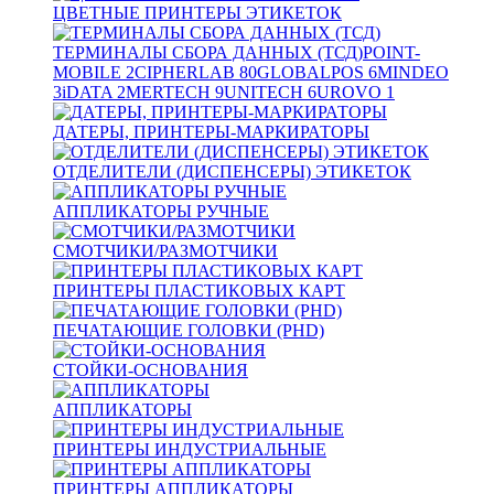
ЦВЕТНЫЕ ПРИНТЕРЫ ЭТИКЕТОК
ТЕРМИНАЛЫ СБОРА ДАННЫХ (ТСД)
POINT-
MOBILE
2
CIPHERLAB
80
GLOBALPOS
6
MINDEO
3
iDATA
2
MERTECH
9
UNITECH
6
UROVO
1
ДАТЕРЫ, ПРИНТЕРЫ-МАРКИРАТОРЫ
ОТДЕЛИТЕЛИ (ДИСПЕНСЕРЫ) ЭТИКЕТОК
АППЛИКАТОРЫ РУЧНЫЕ
СМОТЧИКИ/РАЗМОТЧИКИ
ПРИНТЕРЫ ПЛАСТИКОВЫХ КАРТ
ПЕЧАТАЮЩИЕ ГОЛОВКИ (PHD)
СТОЙКИ-ОСНОВАНИЯ
АППЛИКАТОРЫ
ПРИНТЕРЫ ИНДУСТРИАЛЬНЫЕ
ПРИНТЕРЫ АППЛИКАТОРЫ