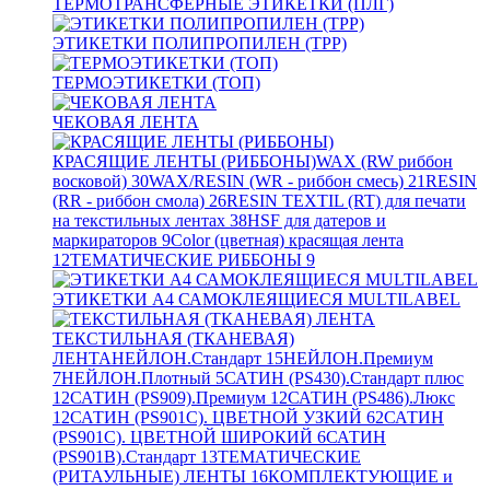
ТЕРМОТРАНСФЕРНЫЕ ЭТИКЕТКИ (ПЛГ)
ЭТИКЕТКИ ПОЛИПРОПИЛЕН (TPP)
ТЕРМОЭТИКЕТКИ (ТОП)
ЧЕКОВАЯ ЛЕНТА
КРАСЯЩИЕ ЛЕНТЫ (РИББОНЫ)
WAX (RW риббон
восковой)
30
WAX/RESIN (WR - риббон смесь)
21
RESIN
(RR - риббон смола)
26
RESIN TEXTIL (RT) для печати
на текстильных лентах
38
HSF для датеров и
маркираторов
9
Color (цветная) красящая лента
12
ТЕМАТИЧЕСКИЕ РИББОНЫ
9
ЭТИКЕТКИ А4 САМОКЛЕЯЩИЕСЯ MULTILABEL
ТЕКСТИЛЬНАЯ (ТКАНЕВАЯ)
ЛЕНТА
НЕЙЛОН.Стандарт
15
НЕЙЛОН.Премиум
7
НЕЙЛОН.Плотный
5
САТИН (PS430).Стандарт плюс
12
САТИН (PS909).Премиум
12
САТИН (PS486).Люкс
12
САТИН (PS901C). ЦВЕТНОЙ УЗКИЙ
62
САТИН
(PS901C). ЦВЕТНОЙ ШИРОКИЙ
6
САТИН
(PS901B).Стандарт
13
ТЕМАТИЧЕСКИЕ
(РИТАУЛЬНЫЕ) ЛЕНТЫ
16
КОМПЛЕКТУЮЩИЕ и