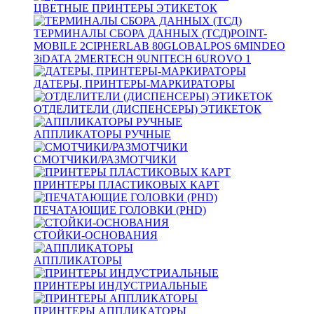
ЦВЕТНЫЕ ПРИНТЕРЫ ЭТИКЕТОК
ТЕРМИНАЛЫ СБОРА ДАННЫХ (ТСД)
POINT-
MOBILE
2
CIPHERLAB
80
GLOBALPOS
6
MINDEO
3
iDATA
2
MERTECH
9
UNITECH
6
UROVO
1
ДАТЕРЫ, ПРИНТЕРЫ-МАРКИРАТОРЫ
ОТДЕЛИТЕЛИ (ДИСПЕНСЕРЫ) ЭТИКЕТОК
АППЛИКАТОРЫ РУЧНЫЕ
СМОТЧИКИ/РАЗМОТЧИКИ
ПРИНТЕРЫ ПЛАСТИКОВЫХ КАРТ
ПЕЧАТАЮЩИЕ ГОЛОВКИ (PHD)
СТОЙКИ-ОСНОВАНИЯ
АППЛИКАТОРЫ
ПРИНТЕРЫ ИНДУСТРИАЛЬНЫЕ
ПРИНТЕРЫ АППЛИКАТОРЫ