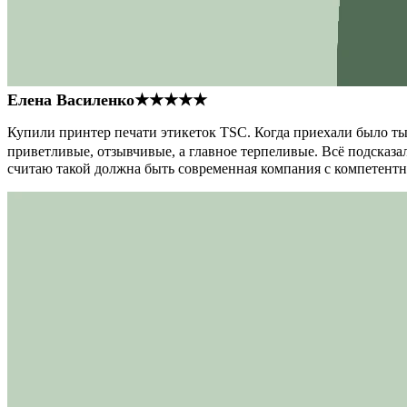
Елена Василенко
★★★★★
Купили принтер печати этикеток TSC. Когда приехали было тыс
приветливые, отзывчивые, а главное терпеливые. Всё подсказал
считаю такой должна быть современная компания с компетент