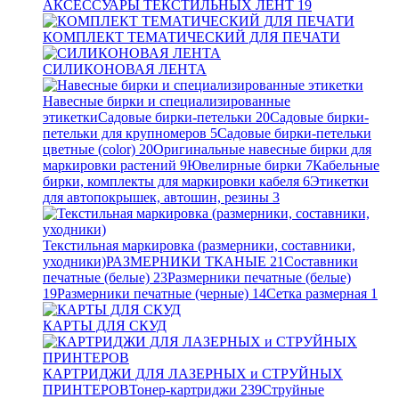
АКСЕССУАРЫ ТЕКСТИЛЬНЫХ ЛЕНТ
19
КОМПЛЕКТ ТЕМАТИЧЕСКИЙ ДЛЯ ПЕЧАТИ
СИЛИКОНОВАЯ ЛЕНТА
Навесные бирки и специализированные
этикетки
Садовые бирки-петельки
20
Садовые бирки-
петельки для крупномеров
5
Садовые бирки-петельки
цветные (color)
20
Оригинальные навесные бирки для
маркировки растений
9
Ювелирные бирки
7
Кабельные
бирки, комплекты для маркировки кабеля
6
Этикетки
для автопокрышек, автошин, резины
3
Текстильная маркировка (размерники, составники,
уходники)
РАЗМЕРНИКИ ТКАНЫЕ
21
Составники
печатные (белые)
23
Размерники печатные (белые)
19
Размерники печатные (черные)
14
Сетка размерная
1
КАРТЫ ДЛЯ СКУД
КАРТРИДЖИ ДЛЯ ЛАЗЕРНЫХ и СТРУЙНЫХ
ПРИНТЕРОВ
Тонер-картриджи
239
Струйные