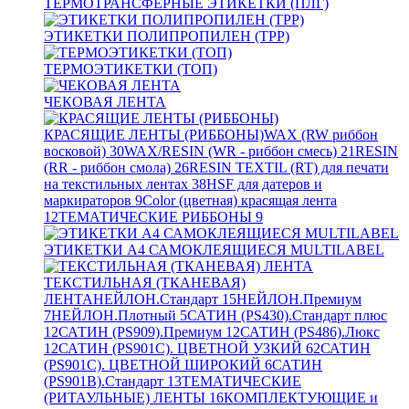
ТЕРМОТРАНСФЕРНЫЕ ЭТИКЕТКИ (ПЛГ)
ЭТИКЕТКИ ПОЛИПРОПИЛЕН (TPP)
ТЕРМОЭТИКЕТКИ (ТОП)
ЧЕКОВАЯ ЛЕНТА
КРАСЯЩИЕ ЛЕНТЫ (РИББОНЫ)
WAX (RW риббон
восковой)
30
WAX/RESIN (WR - риббон смесь)
21
RESIN
(RR - риббон смола)
26
RESIN TEXTIL (RT) для печати
на текстильных лентах
38
HSF для датеров и
маркираторов
9
Color (цветная) красящая лента
12
ТЕМАТИЧЕСКИЕ РИББОНЫ
9
ЭТИКЕТКИ А4 САМОКЛЕЯЩИЕСЯ MULTILABEL
ТЕКСТИЛЬНАЯ (ТКАНЕВАЯ)
ЛЕНТА
НЕЙЛОН.Стандарт
15
НЕЙЛОН.Премиум
7
НЕЙЛОН.Плотный
5
САТИН (PS430).Стандарт плюс
12
САТИН (PS909).Премиум
12
САТИН (PS486).Люкс
12
САТИН (PS901C). ЦВЕТНОЙ УЗКИЙ
62
САТИН
(PS901C). ЦВЕТНОЙ ШИРОКИЙ
6
САТИН
(PS901B).Стандарт
13
ТЕМАТИЧЕСКИЕ
(РИТАУЛЬНЫЕ) ЛЕНТЫ
16
КОМПЛЕКТУЮЩИЕ и