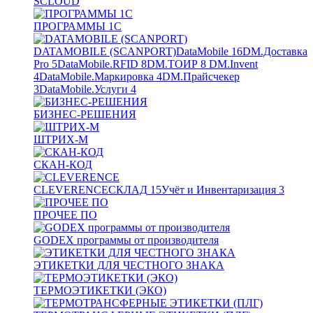
SCLOUD
ПРОГРАММЫ 1С
DATAMOBILE (SCANPORT)
DataMobile
16
DM.Доставка
Pro
5
DataMobile.RFID
8
DM.ТОИР
8
DM.Invent
4
DataMobile.Маркировка
4
DM.Прайсчекер
3
DataMobile.Услуги
4
БИЗНЕС-РЕШЕНИЯ
ШТРИХ-М
СКАН-КОД
CLEVERENCE
СКЛАД
15
Учёт и Инвентаризация
3
ПРОЧЕЕ ПО
GODEX программы от производителя
ЭТИКЕТКИ ДЛЯ ЧЕСТНОГО ЗНАКА
ТЕРМОЭТИКЕТКИ (ЭКО)