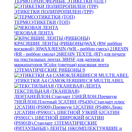
ТЕРМОТРАНСФЕРНЫЕ ЭТИКЕТКИ (ПЛГ)
ЭТИКЕТКИ ПОЛИПРОПИЛЕН (TPP)
ТЕРМОЭТИКЕТКИ (ТОП)
ЧЕКОВАЯ ЛЕНТА
КРАСЯЩИЕ ЛЕНТЫ (РИББОНЫ)
WAX (RW риббон
восковой)
30
WAX/RESIN (WR - риббон смесь)
21
RESIN
(RR - риббон смола)
26
RESIN TEXTIL (RT) для печати
на текстильных лентах
38
HSF для датеров и
маркираторов
9
Color (цветная) красящая лента
12
ТЕМАТИЧЕСКИЕ РИББОНЫ
9
ЭТИКЕТКИ А4 САМОКЛЕЯЩИЕСЯ MULTILABEL
ТЕКСТИЛЬНАЯ (ТКАНЕВАЯ)
ЛЕНТА
НЕЙЛОН.Стандарт
15
НЕЙЛОН.Премиум
7
НЕЙЛОН.Плотный
5
САТИН (PS430).Стандарт плюс
12
САТИН (PS909).Премиум
12
САТИН (PS486).Люкс
12
САТИН (PS901C). ЦВЕТНОЙ УЗКИЙ
62
САТИН
(PS901C). ЦВЕТНОЙ ШИРОКИЙ
6
САТИН
(PS901B).Стандарт
13
ТЕМАТИЧЕСКИЕ
(РИТАУЛЬНЫЕ) ЛЕНТЫ
16
КОМПЛЕКТУЮЩИЕ и