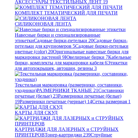
АКСЕССУАРЫ ТЕКСТИЛЬНЫХ ЛЕНТ
19
КОМПЛЕКТ ТЕМАТИЧЕСКИЙ ДЛЯ ПЕЧАТИ
СИЛИКОНОВАЯ ЛЕНТА
Навесные бирки и специализированные
этикетки
Садовые бирки-петельки
20
Садовые бирки-
петельки для крупномеров
5
Садовые бирки-петельки
цветные (color)
20
Оригинальные навесные бирки для
маркировки растений
9
Ювелирные бирки
7
Кабельные
бирки, комплекты для маркировки кабеля
6
Этикетки
для автопокрышек, автошин, резины
3
Текстильная маркировка (размерники, составники,
уходники)
РАЗМЕРНИКИ ТКАНЫЕ
21
Составники
печатные (белые)
23
Размерники печатные (белые)
19
Размерники печатные (черные)
14
Сетка размерная
1
КАРТЫ ДЛЯ СКУД
КАРТРИДЖИ ДЛЯ ЛАЗЕРНЫХ и СТРУЙНЫХ
ПРИНТЕРОВ
Тонер-картриджи
239
Струйные