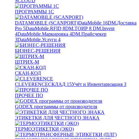
SCLOUD
ПРОГРАММЫ 1С
DATAMOBILE (SCANPORT)
DataMobile
16
DM.Доставка
Pro
5
DataMobile.RFID
8
DM.ТОИР
8
DM.Invent
4
DataMobile.Маркировка
4
DM.Прайсчекер
3
DataMobile.Услуги
4
БИЗНЕС-РЕШЕНИЯ
ШТРИХ-М
СКАН-КОД
CLEVERENCE
СКЛАД
15
Учёт и Инвентаризация
3
ПРОЧЕЕ ПО
GODEX программы от производителя
ЭТИКЕТКИ ДЛЯ ЧЕСТНОГО ЗНАКА
ТЕРМОЭТИКЕТКИ (ЭКО)