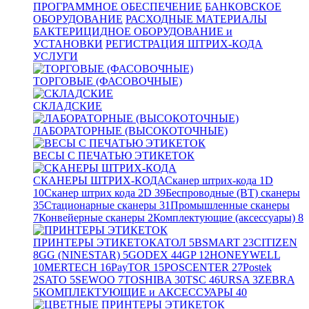
ПРОГРАММНОЕ ОБЕСПЕЧЕНИЕ
БАНКОВСКОЕ
ОБОРУДОВАНИЕ
РАСХОДНЫЕ МАТЕРИАЛЫ
БАКТЕРИЦИДНОЕ ОБОРУДОВАНИЕ и
УСТАНОВКИ
РЕГИСТРАЦИЯ ШТРИХ-КОДА
УСЛУГИ
ТОРГОВЫЕ (ФАСОВОЧНЫЕ)
СКЛАДСКИЕ
ЛАБОРАТОРНЫЕ (ВЫСОКОТОЧНЫЕ)
ВЕСЫ С ПЕЧАТЬЮ ЭТИКЕТОК
СКАНЕРЫ ШТРИХ-КОДА
Сканер штрих-кода 1D
10
Сканер штрих кода 2D
39
Беспроводные (BT) сканеры
35
Стационарные сканеры
31
Промышленные сканеры
7
Конвейерные сканеры
2
Комплектующие (аксессуары)
8
ПРИНТЕРЫ ЭТИКЕТОК
АТОЛ
5
BSMART
23
CITIZEN
8
GG (NINESTAR)
5
GODEX
44
GP
12
HONEYWELL
10
MERTECH
16
PayTOR
15
POSCENTER
27
Postek
2
SATO
5
SEWOO
7
TOSHIBA
30
TSC
46
URSA
3
ZEBRA
5
КОМПЛЕКТУЮЩИЕ и АКСЕССУАРЫ
40