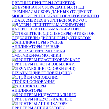
ЦВЕТНЫЕ ПРИНТЕРЫ ЭТИКЕТОК
ТЕРМИНАЛЫ СБОРА ДАННЫХ (ТСД)
POINT-
MOBILE
2
CIPHERLAB
80
GLOBALPOS
6
MINDEO
3
iDATA
2
MERTECH
9
UNITECH
6
UROVO
1
ДАТЕРЫ, ПРИНТЕРЫ-МАРКИРАТОРЫ
ОТДЕЛИТЕЛИ (ДИСПЕНСЕРЫ) ЭТИКЕТОК
АППЛИКАТОРЫ РУЧНЫЕ
СМОТЧИКИ/РАЗМОТЧИКИ
ПРИНТЕРЫ ПЛАСТИКОВЫХ КАРТ
ПЕЧАТАЮЩИЕ ГОЛОВКИ (PHD)
СТОЙКИ-ОСНОВАНИЯ
АППЛИКАТОРЫ
ПРИНТЕРЫ ИНДУСТРИАЛЬНЫЕ
ПРИНТЕРЫ АППЛИКАТОРЫ