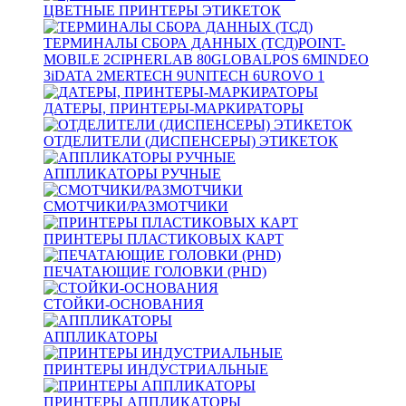
ЦВЕТНЫЕ ПРИНТЕРЫ ЭТИКЕТОК
ТЕРМИНАЛЫ СБОРА ДАННЫХ (ТСД)
POINT-
MOBILE
2
CIPHERLAB
80
GLOBALPOS
6
MINDEO
3
iDATA
2
MERTECH
9
UNITECH
6
UROVO
1
ДАТЕРЫ, ПРИНТЕРЫ-МАРКИРАТОРЫ
ОТДЕЛИТЕЛИ (ДИСПЕНСЕРЫ) ЭТИКЕТОК
АППЛИКАТОРЫ РУЧНЫЕ
СМОТЧИКИ/РАЗМОТЧИКИ
ПРИНТЕРЫ ПЛАСТИКОВЫХ КАРТ
ПЕЧАТАЮЩИЕ ГОЛОВКИ (PHD)
СТОЙКИ-ОСНОВАНИЯ
АППЛИКАТОРЫ
ПРИНТЕРЫ ИНДУСТРИАЛЬНЫЕ
ПРИНТЕРЫ АППЛИКАТОРЫ