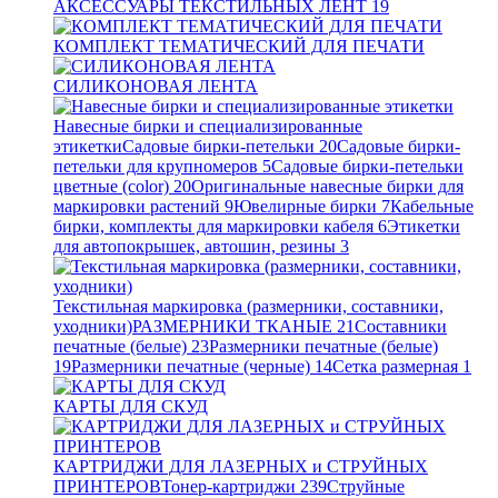
АКСЕССУАРЫ ТЕКСТИЛЬНЫХ ЛЕНТ
19
КОМПЛЕКТ ТЕМАТИЧЕСКИЙ ДЛЯ ПЕЧАТИ
СИЛИКОНОВАЯ ЛЕНТА
Навесные бирки и специализированные
этикетки
Садовые бирки-петельки
20
Садовые бирки-
петельки для крупномеров
5
Садовые бирки-петельки
цветные (color)
20
Оригинальные навесные бирки для
маркировки растений
9
Ювелирные бирки
7
Кабельные
бирки, комплекты для маркировки кабеля
6
Этикетки
для автопокрышек, автошин, резины
3
Текстильная маркировка (размерники, составники,
уходники)
РАЗМЕРНИКИ ТКАНЫЕ
21
Составники
печатные (белые)
23
Размерники печатные (белые)
19
Размерники печатные (черные)
14
Сетка размерная
1
КАРТЫ ДЛЯ СКУД
КАРТРИДЖИ ДЛЯ ЛАЗЕРНЫХ и СТРУЙНЫХ
ПРИНТЕРОВ
Тонер-картриджи
239
Струйные