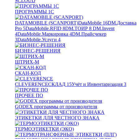
SCLOUD
ПРОГРАММЫ 1С
DATAMOBILE (SCANPORT)
DataMobile
16
DM.Доставка
Pro
5
DataMobile.RFID
8
DM.ТОИР
8
DM.Invent
4
DataMobile.Маркировка
4
DM.Прайсчекер
3
DataMobile.Услуги
4
БИЗНЕС-РЕШЕНИЯ
ШТРИХ-М
СКАН-КОД
CLEVERENCE
СКЛАД
15
Учёт и Инвентаризация
3
ПРОЧЕЕ ПО
GODEX программы от производителя
ЭТИКЕТКИ ДЛЯ ЧЕСТНОГО ЗНАКА
ТЕРМОЭТИКЕТКИ (ЭКО)