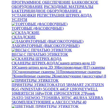
ПРОГРАММНОЕ ОБЕСПЕЧЕНИЕ
БАНКОВСКОЕ
ОБОРУДОВАНИЕ
РАСХОДНЫЕ МАТЕРИАЛЫ
БАКТЕРИЦИДНОЕ ОБОРУДОВАНИЕ и
УСТАНОВКИ
РЕГИСТРАЦИЯ ШТРИХ-КОДА
УСЛУГИ
ТОРГОВЫЕ (ФАСОВОЧНЫЕ)
СКЛАДСКИЕ
ЛАБОРАТОРНЫЕ (ВЫСОКОТОЧНЫЕ)
ВЕСЫ С ПЕЧАТЬЮ ЭТИКЕТОК
СКАНЕРЫ ШТРИХ-КОДА
Сканер штрих-кода 1D
10
Сканер штрих кода 2D
39
Беспроводные (BT) сканеры
35
Стационарные сканеры
31
Промышленные сканеры
7
Конвейерные сканеры
2
Комплектующие (аксессуары)
8
ПРИНТЕРЫ ЭТИКЕТОК
АТОЛ
5
BSMART
23
CITIZEN
8
GG (NINESTAR)
5
GODEX
44
GP
12
HONEYWELL
10
MERTECH
16
PayTOR
15
POSCENTER
27
Postek
2
SATO
5
SEWOO
7
TOSHIBA
30
TSC
46
URSA
3
ZEBRA
5
КОМПЛЕКТУЮЩИЕ и АКСЕССУАРЫ
40