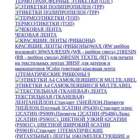
ТЕРМОТРАНСФЕРНЫЕ ЭТИКЕТКИ (ПЛГ)
ЭТИКЕТКИ ПОЛИПРОПИЛЕН (TPP)
ТЕРМОЭТИКЕТКИ (ТОП)
ЧЕКОВАЯ ЛЕНТА
КРАСЯЩИЕ ЛЕНТЫ (РИББОНЫ)
WAX (RW риббон
восковой)
30
WAX/RESIN (WR - риббон смесь)
21
RESIN
(RR - риббон смола)
26
RESIN TEXTIL (RT) для печати
на текстильных лентах
38
HSF для датеров и
маркираторов
9
Color (цветная) красящая лента
12
ТЕМАТИЧЕСКИЕ РИББОНЫ
9
ЭТИКЕТКИ А4 САМОКЛЕЯЩИЕСЯ MULTILABEL
ТЕКСТИЛЬНАЯ (ТКАНЕВАЯ)
ЛЕНТА
НЕЙЛОН.Стандарт
15
НЕЙЛОН.Премиум
7
НЕЙЛОН.Плотный
5
САТИН (PS430).Стандарт плюс
12
САТИН (PS909).Премиум
12
САТИН (PS486).Люкс
12
САТИН (PS901C). ЦВЕТНОЙ УЗКИЙ
62
САТИН
(PS901C). ЦВЕТНОЙ ШИРОКИЙ
6
САТИН
(PS901B).Стандарт
13
ТЕМАТИЧЕСКИЕ
(РИТАУЛЬНЫЕ) ЛЕНТЫ
16
КОМПЛЕКТУЮЩИЕ и