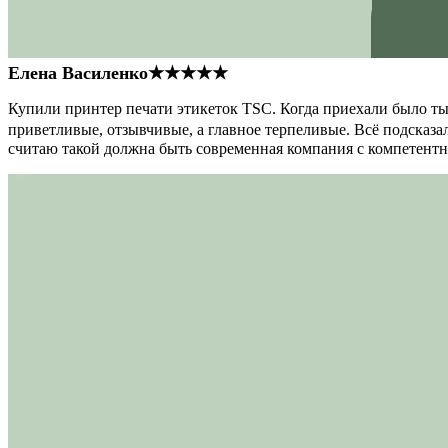
Елена Василенко
★★★★★
Купили принтер печати этикеток TSC. Когда приехали было тыс
приветливые, отзывчивые, а главное терпеливые. Всё подсказал
считаю такой должна быть современная компания с компетент