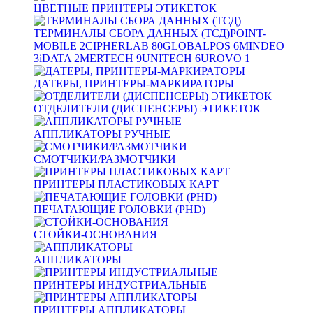
ЦВЕТНЫЕ ПРИНТЕРЫ ЭТИКЕТОК
ТЕРМИНАЛЫ СБОРА ДАННЫХ (ТСД)
POINT-
MOBILE
2
CIPHERLAB
80
GLOBALPOS
6
MINDEO
3
iDATA
2
MERTECH
9
UNITECH
6
UROVO
1
ДАТЕРЫ, ПРИНТЕРЫ-МАРКИРАТОРЫ
ОТДЕЛИТЕЛИ (ДИСПЕНСЕРЫ) ЭТИКЕТОК
АППЛИКАТОРЫ РУЧНЫЕ
СМОТЧИКИ/РАЗМОТЧИКИ
ПРИНТЕРЫ ПЛАСТИКОВЫХ КАРТ
ПЕЧАТАЮЩИЕ ГОЛОВКИ (PHD)
СТОЙКИ-ОСНОВАНИЯ
АППЛИКАТОРЫ
ПРИНТЕРЫ ИНДУСТРИАЛЬНЫЕ
ПРИНТЕРЫ АППЛИКАТОРЫ