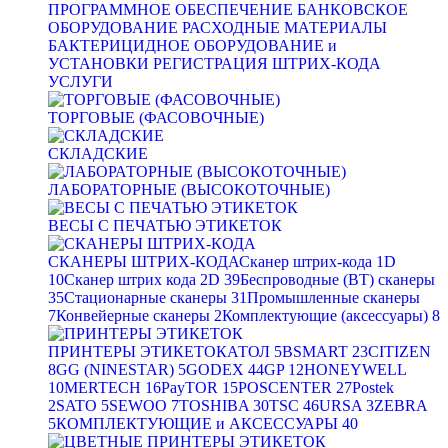
ПРОГРАММНОЕ ОБЕСПЕЧЕНИЕ
БАНКОВСКОЕ
ОБОРУДОВАНИЕ
РАСХОДНЫЕ МАТЕРИАЛЫ
БАКТЕРИЦИДНОЕ ОБОРУДОВАНИЕ и
УСТАНОВКИ
РЕГИСТРАЦИЯ ШТРИХ-КОДА
УСЛУГИ
ТОРГОВЫЕ (ФАСОВОЧНЫЕ)
СКЛАДСКИЕ
ЛАБОРАТОРНЫЕ (ВЫСОКОТОЧНЫЕ)
ВЕСЫ С ПЕЧАТЬЮ ЭТИКЕТОК
СКАНЕРЫ ШТРИХ-КОДА
Сканер штрих-кода 1D
10
Сканер штрих кода 2D
39
Беспроводные (BT) сканеры
35
Стационарные сканеры
31
Промышленные сканеры
7
Конвейерные сканеры
2
Комплектующие (аксессуары)
8
ПРИНТЕРЫ ЭТИКЕТОК
АТОЛ
5
BSMART
23
CITIZEN
8
GG (NINESTAR)
5
GODEX
44
GP
12
HONEYWELL
10
MERTECH
16
PayTOR
15
POSCENTER
27
Postek
2
SATO
5
SEWOO
7
TOSHIBA
30
TSC
46
URSA
3
ZEBRA
5
КОМПЛЕКТУЮЩИЕ и АКСЕССУАРЫ
40