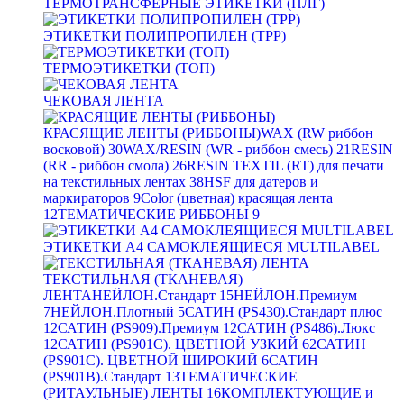
ТЕРМОТРАНСФЕРНЫЕ ЭТИКЕТКИ (ПЛГ)
ЭТИКЕТКИ ПОЛИПРОПИЛЕН (TPP)
ТЕРМОЭТИКЕТКИ (ТОП)
ЧЕКОВАЯ ЛЕНТА
КРАСЯЩИЕ ЛЕНТЫ (РИББОНЫ)
WAX (RW риббон
восковой)
30
WAX/RESIN (WR - риббон смесь)
21
RESIN
(RR - риббон смола)
26
RESIN TEXTIL (RT) для печати
на текстильных лентах
38
HSF для датеров и
маркираторов
9
Color (цветная) красящая лента
12
ТЕМАТИЧЕСКИЕ РИББОНЫ
9
ЭТИКЕТКИ А4 САМОКЛЕЯЩИЕСЯ MULTILABEL
ТЕКСТИЛЬНАЯ (ТКАНЕВАЯ)
ЛЕНТА
НЕЙЛОН.Стандарт
15
НЕЙЛОН.Премиум
7
НЕЙЛОН.Плотный
5
САТИН (PS430).Стандарт плюс
12
САТИН (PS909).Премиум
12
САТИН (PS486).Люкс
12
САТИН (PS901C). ЦВЕТНОЙ УЗКИЙ
62
САТИН
(PS901C). ЦВЕТНОЙ ШИРОКИЙ
6
САТИН
(PS901B).Стандарт
13
ТЕМАТИЧЕСКИЕ
(РИТАУЛЬНЫЕ) ЛЕНТЫ
16
КОМПЛЕКТУЮЩИЕ и