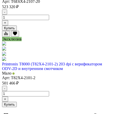
Арт: T6E6X4-2107-20
523 320
₽
-
+
Купить
Эксклюзив
Printronix T8000 (T82X4-2101-2) 203 dpi с верификатором
ODV-2D и внутренним смотчиком
Мало
Арт: T82X4-2101-2
501 466
₽
-
+
Купить