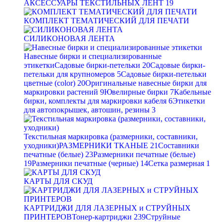
АКСЕССУАРЫ ТЕКСТИЛЬНЫХ ЛЕНТ
19
КОМПЛЕКТ ТЕМАТИЧЕСКИЙ ДЛЯ ПЕЧАТИ
СИЛИКОНОВАЯ ЛЕНТА
Навесные бирки и специализированные
этикетки
Садовые бирки-петельки
20
Садовые бирки-
петельки для крупномеров
5
Садовые бирки-петельки
цветные (color)
20
Оригинальные навесные бирки для
маркировки растений
9
Ювелирные бирки
7
Кабельные
бирки, комплекты для маркировки кабеля
6
Этикетки
для автопокрышек, автошин, резины
3
Текстильная маркировка (размерники, составники,
уходники)
РАЗМЕРНИКИ ТКАНЫЕ
21
Составники
печатные (белые)
23
Размерники печатные (белые)
19
Размерники печатные (черные)
14
Сетка размерная
1
КАРТЫ ДЛЯ СКУД
КАРТРИДЖИ ДЛЯ ЛАЗЕРНЫХ и СТРУЙНЫХ
ПРИНТЕРОВ
Тонер-картриджи
239
Струйные