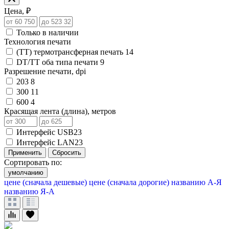
Цена, ₽
Только в наличии
Технология печати
(TT) термотрансферная печать
14
DT/TT оба типа печати
9
Разрешение печати, dpi
203
8
300
11
600
4
Красящая лента (длина), метров
Интерфейс USB
23
Интерфейс LAN
23
Применить
Сбросить
Сортировать по:
умолчанию
цене (сначала дешевые)
цене (сначала дорогие)
названию А-Я
названию Я-А