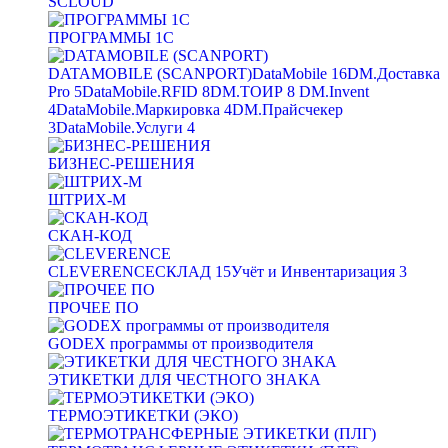
SCLOUD
ПРОГРАММЫ 1С
DATAMOBILE (SCANPORT)
DataMobile
16
DM.Доставка
Pro
5
DataMobile.RFID
8
DM.ТОИР
8
DM.Invent
4
DataMobile.Маркировка
4
DM.Прайсчекер
3
DataMobile.Услуги
4
БИЗНЕС-РЕШЕНИЯ
ШТРИХ-М
СКАН-КОД
CLEVERENCE
СКЛАД
15
Учёт и Инвентаризация
3
ПРОЧЕЕ ПО
GODEX программы от производителя
ЭТИКЕТКИ ДЛЯ ЧЕСТНОГО ЗНАКА
ТЕРМОЭТИКЕТКИ (ЭКО)