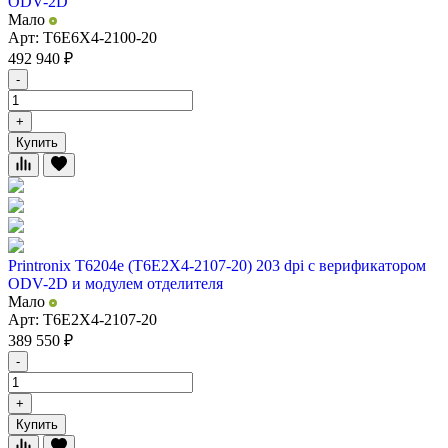
ODV-2D
Мало
Арт: T6E6X4-2100-20
492 940
₽
-
+
Купить
Printronix T6204e (T6E2X4-2107-20) 203 dpi с верификатором
ODV-2D и модулем отделителя
Мало
Арт: T6E2X4-2107-20
389 550
₽
-
+
Купить