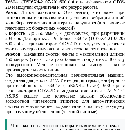
T6604e (T6E6X4-2107-20) 600 dpi с верификатором ODV-
2D и модулем отделителя и его ресурс работы.
Рама:
Литой алюминий. Это значит, что даже при
интенсивном использовании в условиях вибрации линий
конвейера геометрия принтера не нарушится (в отличие от
пластиковых бюджетных моделей).
Скорость:
До 356 мм/с (14 дюймов/сек) при разрешении
203 dpi. Для артикула Printronix T6604e (T6E6X4-2107-20)
600 dpi с верификатором ODV-2D и модулем отделителя
этот параметр оптимален для этикеток паллетирования.
Риббон:
Механизм смотки ленты с максимальной длиной
450 метров (это в 1.5-2 раза больше стандартных 300 м у
конкурентов). Меньше остановок на замену — выше
производительность линии.
Это высокопроизводительная вычислительная машина,
созданная для работы 24/7. Интеграция термотрансферного
принтераPrintronix T6604e (T6E6X4-2107-20) 600 dpi с
верификатором ODV-2D и модулем отделителя в АСУ ТО
AS/RS решает две ключевые задачи: обеспечение
абсолютной читаемости этикеток для автоматических
систем и «бесшовное» подключение к вашему текущему
программному обепечению (учетной системе).
Что важно и на что стоить обратить внимание, прежде