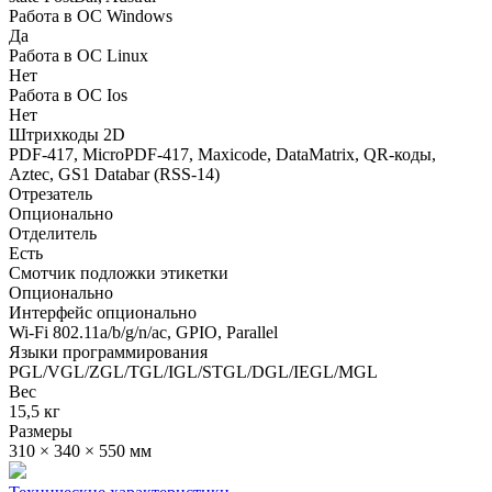
Работа в ОС Windows
Да
Работа в ОС Linux
Нет
Работа в ОС Ios
Нет
Штрихкоды 2D
PDF-417, MicroPDF-417, Maxicode, DataMatrix, QR-коды,
Aztec, GS1 Databar (RSS-14)
Отрезатель
Опционально
Отделитель
Есть
Смотчик подложки этикетки
Опционально
Интерфейс опционально
Wi-Fi 802.11a/b/g/n/ac, GPIO, Parallel
Языки программирования
PGL/VGL/ZGL/TGL/IGL/STGL/DGL/IEGL/MGL
Вес
15,5 кг
Размеры
310 × 340 × 550 мм