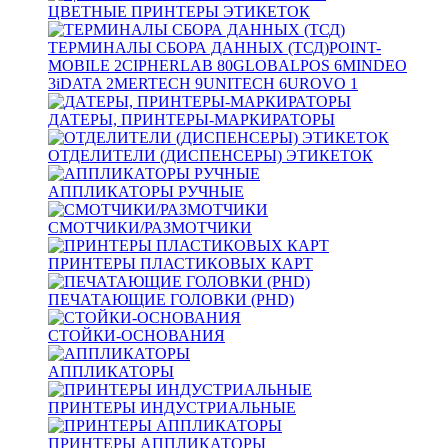
ЦВЕТНЫЕ ПРИНТЕРЫ ЭТИКЕТОК
ТЕРМИНАЛЫ СБОРА ДАННЫХ (ТСД)
POINT-
MOBILE
2
CIPHERLAB
80
GLOBALPOS
6
MINDEO
3
iDATA
2
MERTECH
9
UNITECH
6
UROVO
1
ДАТЕРЫ, ПРИНТЕРЫ-МАРКИРАТОРЫ
ОТДЕЛИТЕЛИ (ДИСПЕНСЕРЫ) ЭТИКЕТОК
АППЛИКАТОРЫ РУЧНЫЕ
СМОТЧИКИ/РАЗМОТЧИКИ
ПРИНТЕРЫ ПЛАСТИКОВЫХ КАРТ
ПЕЧАТАЮЩИЕ ГОЛОВКИ (PHD)
СТОЙКИ-ОСНОВАНИЯ
АППЛИКАТОРЫ
ПРИНТЕРЫ ИНДУСТРИАЛЬНЫЕ
ПРИНТЕРЫ АППЛИКАТОРЫ