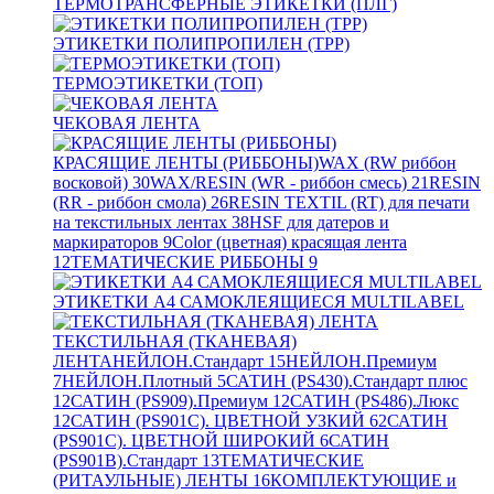
ТЕРМОТРАНСФЕРНЫЕ ЭТИКЕТКИ (ПЛГ)
ЭТИКЕТКИ ПОЛИПРОПИЛЕН (TPP)
ТЕРМОЭТИКЕТКИ (ТОП)
ЧЕКОВАЯ ЛЕНТА
КРАСЯЩИЕ ЛЕНТЫ (РИББОНЫ)
WAX (RW риббон
восковой)
30
WAX/RESIN (WR - риббон смесь)
21
RESIN
(RR - риббон смола)
26
RESIN TEXTIL (RT) для печати
на текстильных лентах
38
HSF для датеров и
маркираторов
9
Color (цветная) красящая лента
12
ТЕМАТИЧЕСКИЕ РИББОНЫ
9
ЭТИКЕТКИ А4 САМОКЛЕЯЩИЕСЯ MULTILABEL
ТЕКСТИЛЬНАЯ (ТКАНЕВАЯ)
ЛЕНТА
НЕЙЛОН.Стандарт
15
НЕЙЛОН.Премиум
7
НЕЙЛОН.Плотный
5
САТИН (PS430).Стандарт плюс
12
САТИН (PS909).Премиум
12
САТИН (PS486).Люкс
12
САТИН (PS901C). ЦВЕТНОЙ УЗКИЙ
62
САТИН
(PS901C). ЦВЕТНОЙ ШИРОКИЙ
6
САТИН
(PS901B).Стандарт
13
ТЕМАТИЧЕСКИЕ
(РИТАУЛЬНЫЕ) ЛЕНТЫ
16
КОМПЛЕКТУЮЩИЕ и