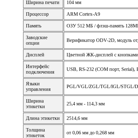
Ширина печати
104 мм
Процессор
ARM Cortex-A9
Память
ОЗУ 512 МБ / флэш-память 128М
Заводские
Верификатор ODV-2D, модуль от
опции
Дисплей
Цветной ЖК-дисплей с кнопкам
Интерфейс
USB, RS-232 (COM порт, Serial), E
подключения
Языки
PGL/VGL/ZGL/TGL/IGL/STGL/
управления
Ширина
25,4 мм - 114,3 мм
этикетки
Длина этикетки
2514,6 мм
Толщина
от 0,06 мм до 0,268 мм
этикеток