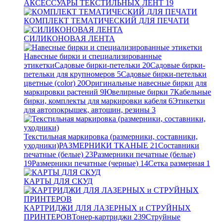
АКСЕССУАРЫ ТЕКСТИЛЬНЫХ ЛЕНТ
19
КОМПЛЕКТ ТЕМАТИЧЕСКИЙ ДЛЯ ПЕЧАТИ
СИЛИКОНОВАЯ ЛЕНТА
Навесные бирки и специализированные
этикетки
Садовые бирки-петельки
20
Садовые бирки-
петельки для крупномеров
5
Садовые бирки-петельки
цветные (color)
20
Оригинальные навесные бирки для
маркировки растений
9
Ювелирные бирки
7
Кабельные
бирки, комплекты для маркировки кабеля
6
Этикетки
для автопокрышек, автошин, резины
3
Текстильная маркировка (размерники, составники,
уходники)
РАЗМЕРНИКИ ТКАНЫЕ
21
Составники
печатные (белые)
23
Размерники печатные (белые)
19
Размерники печатные (черные)
14
Сетка размерная
1
КАРТЫ ДЛЯ СКУД
КАРТРИДЖИ ДЛЯ ЛАЗЕРНЫХ и СТРУЙНЫХ
ПРИНТЕРОВ
Тонер-картриджи
239
Струйные