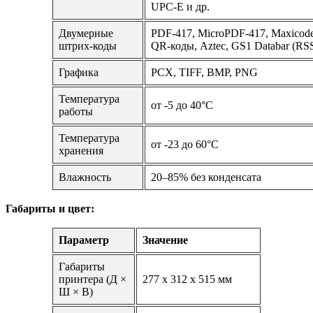
UPC-E и др.
Двумерные
PDF-417, MicroPDF-417, Maxicode,
штрих-коды
QR-коды, Aztec, GS1 Databar (RS
Графика
PCX, TIFF, BMP, PNG
Температура
от -5 до 40°C
работы
Температура
от -23 до 60°C
хранения
Влажность
20–85% без конденсата
Габариты и цвет:
Параметр
Значение
Габариты
принтера (Д ×
277 x 312 x 515 мм
Ш × В)