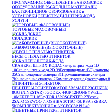
ПРОГРАММНОЕ ОБЕСПЕЧЕНИЕ
БАНКОВСКОЕ
ОБОРУДОВАНИЕ
РАСХОДНЫЕ МАТЕРИАЛЫ
БАКТЕРИЦИДНОЕ ОБОРУДОВАНИЕ и
УСТАНОВКИ
РЕГИСТРАЦИЯ ШТРИХ-КОДА
УСЛУГИ
ТОРГОВЫЕ (ФАСОВОЧНЫЕ)
СКЛАДСКИЕ
ЛАБОРАТОРНЫЕ (ВЫСОКОТОЧНЫЕ)
ВЕСЫ С ПЕЧАТЬЮ ЭТИКЕТОК
СКАНЕРЫ ШТРИХ-КОДА
Сканер штрих-кода 1D
10
Сканер штрих кода 2D
39
Беспроводные (BT) сканеры
35
Стационарные сканеры
31
Промышленные сканеры
7
Конвейерные сканеры
2
Комплектующие (аксессуары)
8
ПРИНТЕРЫ ЭТИКЕТОК
АТОЛ
5
BSMART
23
CITIZEN
8
GG (NINESTAR)
5
GODEX
44
GP
12
HONEYWELL
10
MERTECH
16
PayTOR
15
POSCENTER
27
Postek
2
SATO
5
SEWOO
7
TOSHIBA
30
TSC
46
URSA
3
ZEBRA
5
КОМПЛЕКТУЮЩИЕ и АКСЕССУАРЫ
40