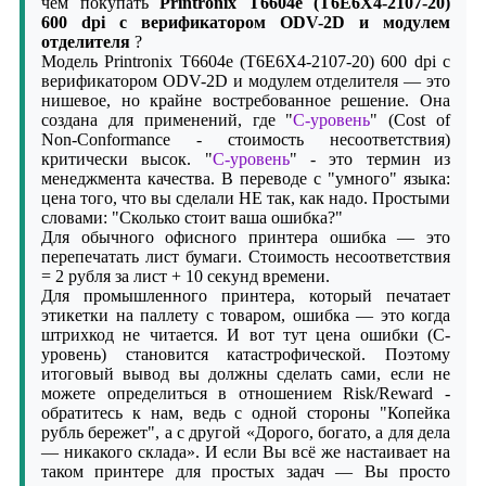
чем покупать
Printronix T6604e (T6E6X4-2107-20)
600 dpi с верификатором ODV-2D и модулем
отделителя
?
Модель Printronix T6604e (T6E6X4-2107-20) 600 dpi с
верификатором ODV-2D и модулем отделителя — это
нишевое, но крайне востребованное решение. Она
создана для применений, где "
C-уровень
" (Cost of
Non-Conformance - стоимость несоответствия)
критически высок. "
C-уровень
" - это термин из
менеджмента качества. В переводе с "умного" языка:
цена того, что вы сделали НЕ так, как надо. Простыми
словами: "Сколько стоит ваша ошибка?"
Для обычного офисного принтера ошибка — это
перепечатать лист бумаги. Стоимость несоответствия
= 2 рубля за лист + 10 секунд времени.
Для промышленного принтера, который печатает
этикетки на паллету с товаром, ошибка — это когда
штрихкод не читается. И вот тут цена ошибки (C-
уровень) становится катастрофической. Поэтому
итоговый вывод вы должны сделать сами, если не
можете определиться в отношением Risk/Reward -
обратитесь к нам, ведь с одной стороны "Копейка
рубль бережет", а с другой «Дорого, богато, а для дела
— никакого склада». И если Вы всё же настаивает на
таком принтере для простых задач — Вы просто