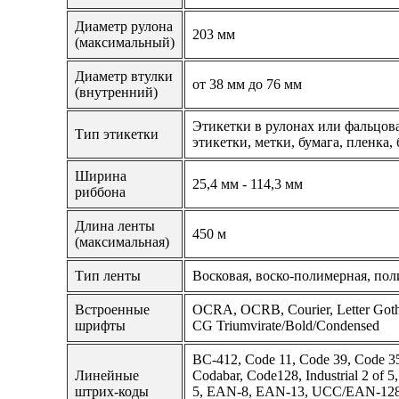
Диаметр рулона
203 мм
(максимальный)
Диаметр втулки
от 38 мм до 76 мм
(внутренний)
Этикетки в рулонах или фальцо
Тип этикетки
этикетки, метки, бумага, пленка,
Ширина
25,4 мм - 114,3 мм
риббона
Длина ленты
450 м
(максимальная)
Тип ленты
Восковая, воско-полимерная, по
Встроенные
OCRA, OCRB, Courier, Letter Goth
шрифты
CG Triumvirate/Bold/Condensed
BC-412, Code 11, Code 39, Code 35
Линейные
Codabar, Code128, Industrial 2 of 5, 
штрих-коды
5, EAN-8, EAN-13, UCC/EAN-128