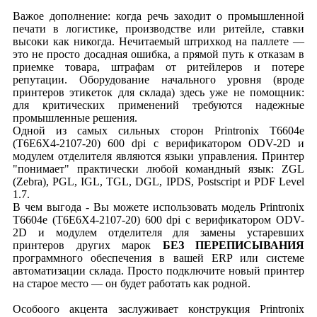
Важое дополнение: когда речь заходит о промышленной
печати в логистике, производстве или ритейле, ставки
высоки как никогда. Нечитаемый штрихкод на паллете —
это не просто досадная ошибка, а прямой путь к отказам в
приемке товара, штрафам от ритейлеров и потере
репутации. Оборудование начального уровня (вроде
принтеров этикеток для склада) здесь уже не помощник:
для критических применений требуются надежные
промышленные решения.
Одной из самых сильных сторон Printronix T6604e
(T6E6X4-2107-20) 600 dpi с верификатором ODV-2D и
модулем отделителя являются языки управления. Принтер
"понимает" практически любой командный язык: ZGL
(Zebra), PGL, IGL, TGL, DGL, IPDS, Postscript и PDF Level
1.7.
В чем выгода - Вы можете использовать модель Printronix
T6604e (T6E6X4-2107-20) 600 dpi с верификатором ODV-
2D и модулем отделителя для замены устаревших
принтеров других марок
БЕЗ ПЕРЕПИСЫВАНИЯ
программного обеспечения в вашей ERP или системе
автоматизации склада. Просто подключите новый принтер
на старое место — он будет работать как родной.
Особоого акцента заслуживает конструкция Printronix