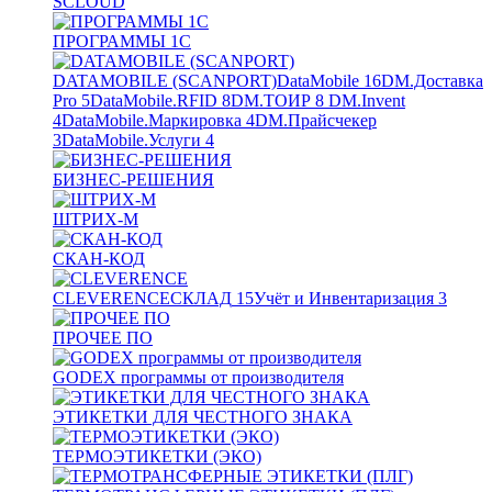
SCLOUD
ПРОГРАММЫ 1С
DATAMOBILE (SCANPORT)
DataMobile
16
DM.Доставка
Pro
5
DataMobile.RFID
8
DM.ТОИР
8
DM.Invent
4
DataMobile.Маркировка
4
DM.Прайсчекер
3
DataMobile.Услуги
4
БИЗНЕС-РЕШЕНИЯ
ШТРИХ-М
СКАН-КОД
CLEVERENCE
СКЛАД
15
Учёт и Инвентаризация
3
ПРОЧЕЕ ПО
GODEX программы от производителя
ЭТИКЕТКИ ДЛЯ ЧЕСТНОГО ЗНАКА
ТЕРМОЭТИКЕТКИ (ЭКО)