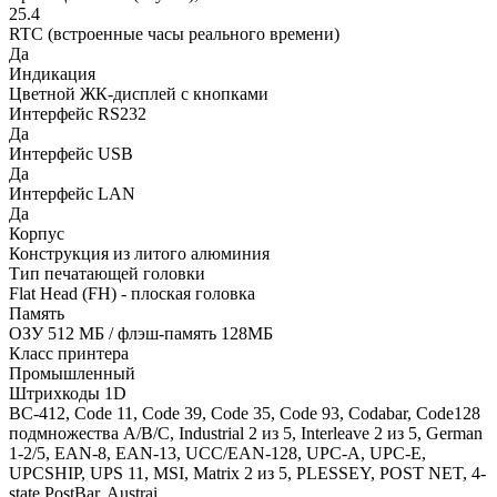
25.4
RTC (встроенные часы реального времени)
Да
Индикация
Цветной ЖК-дисплей с кнопками
Интерфейс RS232
Да
Интерфейс USB
Да
Интерфейс LAN
Да
Корпус
Конструкция из литого алюминия
Тип печатающей головки
Flat Head (FH) - плоская головка
Память
ОЗУ 512 МБ / флэш-память 128МБ
Класс принтера
Промышленный
Штрихкоды 1D
BC-412, Code 11, Code 39, Code 35, Code 93, Codabar, Code128
подмножества A/B/C, Industrial 2 из 5, Interleave 2 из 5, German
1-2/5, EAN-8, EAN-13, UCC/EAN-128, UPC-A, UPC-E,
UPCSHIP, UPS 11, MSI, Matrix 2 из 5, PLESSEY, POST NET, 4-
state PostBar, Austrai