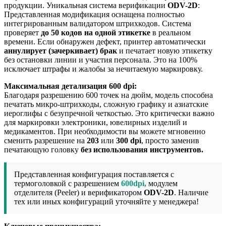
продукции. Уникальная система верификации
ODV-2D
:
Представленная модификация оснащена полностью
интегрированным валидатором штрихкодов. Система
проверяет
до
50 кодов на одной этикетке
в реальном
времени. Если обнаружен дефект, принтер автоматически
аннулирует (зачеркивает) брак
и печатает новую этикетку
без остановки линии и участия персонала. Это на 100%
исключает штрафы и жалобы за нечитаемую маркировку.
Максимальная детализация 600 dpi:
Благодаря разрешению 600 точек на дюйм, модель способна
печатать микро-штрихкоды, сложную графику и азиатские
иероглифы с безупречной четкостью. Это критически важно
для маркировки электроники, ювелирных изделий и
медикаментов. При необходимости вы можете мгновенно
сменить разрешение на
203
или
300
dpi
, просто заменив
печатающую головку
без использования инструментов.
Представленная конфигурация поставляется с
термоголовкой с разрешением
600dpi,
модулем
отделителя (Peeler) и верификатором
ODV-2D
.
Наличие
тех или иных конфигураций уточняйте у менеджера!