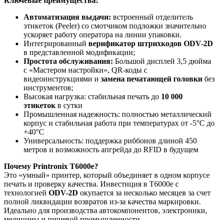
Ключевые преимущества:
Автоматизация выдачи:
встроенный отделитель
этикеток (Peeler) со смотчиком подложки значительно
ускоряет работу оператора на линии упаковки.
Интегрированный
верификатор штрихкодов ODV-2D
в представленной модификации;
Простота обслуживания:
Большой дисплей 3,5 дюйма
с «Мастером настройки», QR-коды с
видеоинструкциями и
замена печатающей головки
без
инструментов;
Высокая нагрузка: стабильная печать до
10 000
этикеток
в сутки
Промышленная надежность: полностью металлический
корпус и стабильная работа при температурах от -5°C до
+40°C
Универсальность: поддержка риббонов длиной 450
метров и возможность апгрейда до RFID в будущем
Почему Printronix T6000e?
Это «умный» принтер, который объединяет в одном корпусе
печать и проверку качества. Инвестиция в T6000e с
технологией
ODV-2D
окупается за несколько месяцев за счет
полной ликвидации возвратов из-за качества маркировки.
Идеально для производства автокомпонентов, электроники,
медицины и пищевой промышленности