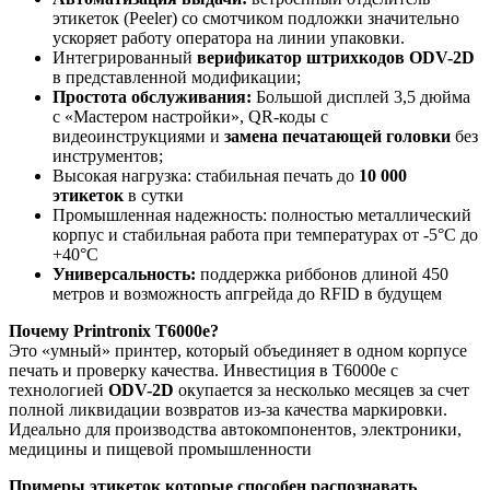
этикеток (Peeler) со смотчиком подложки значительно
ускоряет работу оператора на линии упаковки.
Интегрированный
верификатор штрихкодов ODV-2D
в представленной модификации;
Простота обслуживания:
Большой дисплей 3,5 дюйма
с «Мастером настройки», QR-коды с
видеоинструкциями и
замена печатающей головки
без
инструментов;
Высокая нагрузка: стабильная печать до
10 000
этикеток
в сутки
Промышленная надежность: полностью металлический
корпус и стабильная работа при температурах от -5°C до
+40°C
Универсальность:
поддержка риббонов длиной 450
метров и возможность апгрейда до RFID в будущем
Почему Printronix T6000e?
Это «умный» принтер, который объединяет в одном корпусе
печать и проверку качества. Инвестиция в T6000e с
технологией
ODV-2D
окупается за несколько месяцев за счет
полной ликвидации возвратов из-за качества маркировки.
Идеально для производства автокомпонентов, электроники,
медицины и пищевой промышленности
Примеры этикеток которые способен распознавать