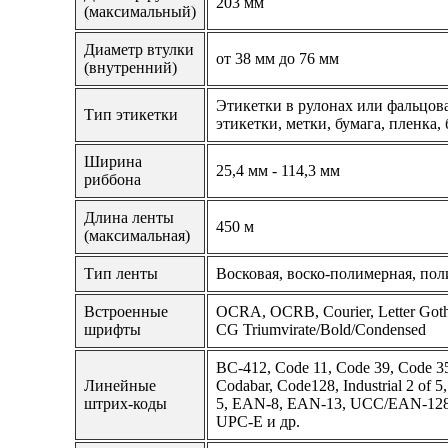
203 мм
(максимальный)
Диаметр втулки
от 38 мм до 76 мм
(внутренний)
Этикетки в рулонах или фальцо
Тип этикетки
этикетки, метки, бумага, пленка,
Ширина
25,4 мм - 114,3 мм
риббона
Длина ленты
450 м
(максимальная)
Тип ленты
Восковая, воско-полимерная, по
Встроенные
OCRA, OCRB, Courier, Letter Goth
шрифты
CG Triumvirate/Bold/Condensed
BC-412, Code 11, Code 39, Code 35
Линейные
Codabar, Code128, Industrial 2 of 5, 
штрих-коды
5, EAN-8, EAN-13, UCC/EAN-128
UPC-E и др.