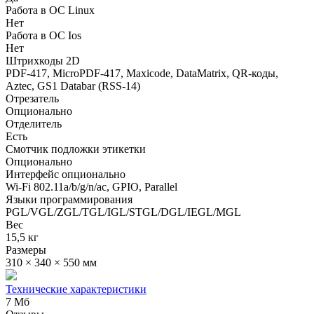
Работа в ОС Linux
Нет
Работа в ОС Ios
Нет
Штрихкоды 2D
PDF-417, MicroPDF-417, Maxicode, DataMatrix, QR-коды,
Aztec, GS1 Databar (RSS-14)
Отрезатель
Опционально
Отделитель
Есть
Смотчик подложки этикетки
Опционально
Интерфейс опционально
Wi-Fi 802.11a/b/g/n/ac, GPIO, Parallel
Языки программирования
PGL/VGL/ZGL/TGL/IGL/STGL/DGL/IEGL/MGL
Вес
15,5 кг
Размеры
310 × 340 × 550 мм
Технические характеристики
7 Мб