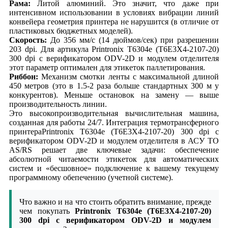
Рама:
Литой алюминий. Это значит, что даже при
интенсивном использовании в условиях вибрации линий
конвейера геометрия принтера не нарушится (в отличие от
пластиковых бюджетных моделей).
Скорость:
До 356 мм/с (14 дюймов/сек) при разрешении
203 dpi. Для артикула Printronix T6304e (T6E3X4-2107-20)
300 dpi с верификатором ODV-2D и модулем отделителя
этот параметр оптимален для этикеток паллетирования.
Риббон:
Механизм смотки ленты с максимальной длиной
450 метров (это в 1.5-2 раза больше стандартных 300 м у
конкурентов). Меньше остановок на замену — выше
производительность линии.
Это высокопроизводительная вычислительная машина,
созданная для работы 24/7. Интеграция термотрансферного
принтераPrintronix T6304e (T6E3X4-2107-20) 300 dpi с
верификатором ODV-2D и модулем отделителя в АСУ ТО
AS/RS решает две ключевые задачи: обеспечение
абсолютной читаемости этикеток для автоматических
систем и «бесшовное» подключение к вашему текущему
программному обепечению (учетной системе).
Что важно и на что стоить обратить внимание, прежде
чем покупать
Printronix T6304e (T6E3X4-2107-20)
300 dpi с верификатором ODV-2D и модулем