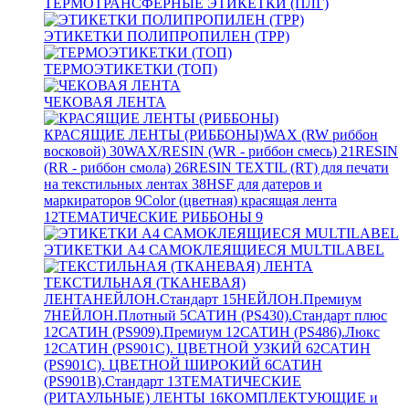
ТЕРМОТРАНСФЕРНЫЕ ЭТИКЕТКИ (ПЛГ)
ЭТИКЕТКИ ПОЛИПРОПИЛЕН (TPP)
ТЕРМОЭТИКЕТКИ (ТОП)
ЧЕКОВАЯ ЛЕНТА
КРАСЯЩИЕ ЛЕНТЫ (РИББОНЫ)
WAX (RW риббон
восковой)
30
WAX/RESIN (WR - риббон смесь)
21
RESIN
(RR - риббон смола)
26
RESIN TEXTIL (RT) для печати
на текстильных лентах
38
HSF для датеров и
маркираторов
9
Color (цветная) красящая лента
12
ТЕМАТИЧЕСКИЕ РИББОНЫ
9
ЭТИКЕТКИ А4 САМОКЛЕЯЩИЕСЯ MULTILABEL
ТЕКСТИЛЬНАЯ (ТКАНЕВАЯ)
ЛЕНТА
НЕЙЛОН.Стандарт
15
НЕЙЛОН.Премиум
7
НЕЙЛОН.Плотный
5
САТИН (PS430).Стандарт плюс
12
САТИН (PS909).Премиум
12
САТИН (PS486).Люкс
12
САТИН (PS901C). ЦВЕТНОЙ УЗКИЙ
62
САТИН
(PS901C). ЦВЕТНОЙ ШИРОКИЙ
6
САТИН
(PS901B).Стандарт
13
ТЕМАТИЧЕСКИЕ
(РИТАУЛЬНЫЕ) ЛЕНТЫ
16
КОМПЛЕКТУЮЩИЕ и