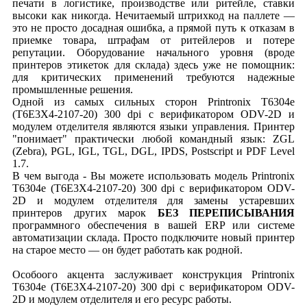
печати в логистике, производстве или ритейле, ставки
высоки как никогда. Нечитаемый штрихкод на паллете —
это не просто досадная ошибка, а прямой путь к отказам в
приемке товара, штрафам от ритейлеров и потере
репутации. Оборудование начального уровня (вроде
принтеров этикеток для склада) здесь уже не помощник:
для критических применений требуются надежные
промышленные решения.
Одной из самых сильных сторон Printronix T6304e
(T6E3X4-2107-20) 300 dpi с верификатором ODV-2D и
модулем отделителя являются языки управления. Принтер
"понимает" практически любой командный язык: ZGL
(Zebra), PGL, IGL, TGL, DGL, IPDS, Postscript и PDF Level
1.7.
В чем выгода - Вы можете использовать модель Printronix
T6304e (T6E3X4-2107-20) 300 dpi с верификатором ODV-
2D и модулем отделителя для замены устаревших
принтеров других марок
БЕЗ ПЕРЕПИСЫВАНИЯ
программного обеспечения в вашей ERP или системе
автоматизации склада. Просто подключите новый принтер
на старое место — он будет работать как родной.
Особоого акцента заслуживает конструкция Printronix
T6304e (T6E3X4-2107-20) 300 dpi с верификатором ODV-
2D и модулем отделителя и его ресурс работы.