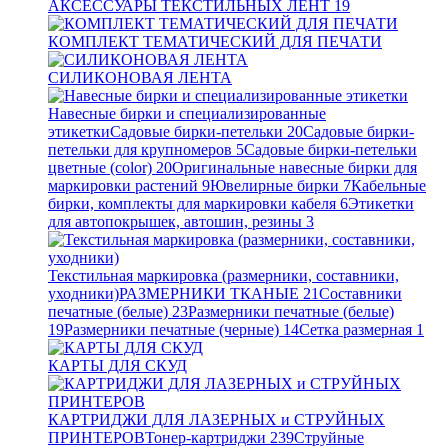
АКСЕССУАРЫ ТЕКСТИЛЬНЫХ ЛЕНТ
19
КОМПЛЕКТ ТЕМАТИЧЕСКИЙ ДЛЯ ПЕЧАТИ
СИЛИКОНОВАЯ ЛЕНТА
Навесные бирки и специализированные
этикетки
Садовые бирки-петельки
20
Садовые бирки-
петельки для крупномеров
5
Садовые бирки-петельки
цветные (color)
20
Оригинальные навесные бирки для
маркировки растений
9
Ювелирные бирки
7
Кабельные
бирки, комплекты для маркировки кабеля
6
Этикетки
для автопокрышек, автошин, резины
3
Текстильная маркировка (размерники, составники,
уходники)
РАЗМЕРНИКИ ТКАНЫЕ
21
Составники
печатные (белые)
23
Размерники печатные (белые)
19
Размерники печатные (черные)
14
Сетка размерная
1
КАРТЫ ДЛЯ СКУД
КАРТРИДЖИ ДЛЯ ЛАЗЕРНЫХ и СТРУЙНЫХ
ПРИНТЕРОВ
Тонер-картриджи
239
Струйные