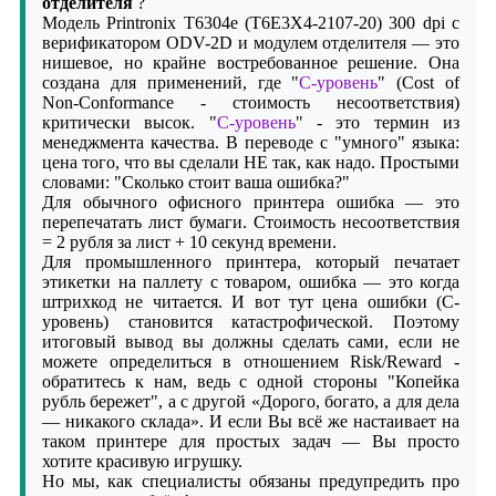
отделителя
?
Модель Printronix T6304e (T6E3X4-2107-20) 300 dpi с
верификатором ODV-2D и модулем отделителя — это
нишевое, но крайне востребованное решение. Она
создана для применений, где "
C-уровень
" (Cost of
Non-Conformance - стоимость несоответствия)
критически высок. "
C-уровень
" - это термин из
менеджмента качества. В переводе с "умного" языка:
цена того, что вы сделали НЕ так, как надо. Простыми
словами: "Сколько стоит ваша ошибка?"
Для обычного офисного принтера ошибка — это
перепечатать лист бумаги. Стоимость несоответствия
= 2 рубля за лист + 10 секунд времени.
Для промышленного принтера, который печатает
этикетки на паллету с товаром, ошибка — это когда
штрихкод не читается. И вот тут цена ошибки (C-
уровень) становится катастрофической. Поэтому
итоговый вывод вы должны сделать сами, если не
можете определиться в отношением Risk/Reward -
обратитесь к нам, ведь с одной стороны "Копейка
рубль бережет", а с другой «Дорого, богато, а для дела
— никакого склада». И если Вы всё же настаивает на
таком принтере для простых задач — Вы просто
хотите красивую игрушку.
Но мы, как специалисты обязаны предупредить про