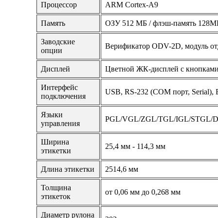
Процессор
ARM Cortex-A9
Память
ОЗУ 512 МБ / флэш-память 128М
Заводские
Верификатор ODV-2D, модуль от
опции
Дисплей
Цветной ЖК-дисплей с кнопкам
Интерфейс
USB, RS-232 (COM порт, Serial), E
подключения
Языки
PGL/VGL/ZGL/TGL/IGL/STGL/
управления
Ширина
25,4 мм - 114,3 мм
этикетки
Длина этикетки
2514,6 мм
Толщина
от 0,06 мм до 0,268 мм
этикеток
Диаметр рулона