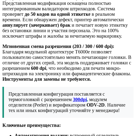
Представленная модификация оснащена полностью
интегрированным валидатором штрихкодов. Система
проверяет
до
50 кодов на одной этикетке
в реальном
времени. Если обнаружен дефект, принтер автоматически
аннулирует (зачеркивает) брак
и печатает новую этикетку
без остановки линии и участия персонала. Это на 100%
исключает штрафы и жалобы за нечитаемую маркировку.
Мгновенная смена разрешения (203 / 300 / 600 dpi):
Благодаря модульной архитектуре T6000e позволяет
пользователю самостоятельно менять печатающие головки. В
отличие от других серий, эта модель поддерживает головки с
разрешением
600 dpi
, что необходимо для печати микро-
штрихкодов на электронику или фармацевтические флаконы.
Инструменты для замены не требуются.
Представленная конфигурация поставляется с
термоголовкой с разрешением
300dpi
,
модулем
отделителя (Peeler) и верификатором
ODV-2D
.
Наличие
тех или иных конфигураций уточняйте у менеджера!
Ключевые преимущества:
Автоматизация выдачи:
встроенный отделитель