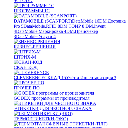
SCLOUD
ПРОГРАММЫ 1С
DATAMOBILE (SCANPORT)
DataMobile
16
DM.Доставка
Pro
5
DataMobile.RFID
8
DM.ТОИР
8
DM.Invent
4
DataMobile.Маркировка
4
DM.Прайсчекер
3
DataMobile.Услуги
4
БИЗНЕС-РЕШЕНИЯ
ШТРИХ-М
СКАН-КОД
CLEVERENCE
СКЛАД
15
Учёт и Инвентаризация
3
ПРОЧЕЕ ПО
GODEX программы от производителя
ЭТИКЕТКИ ДЛЯ ЧЕСТНОГО ЗНАКА
ТЕРМОЭТИКЕТКИ (ЭКО)