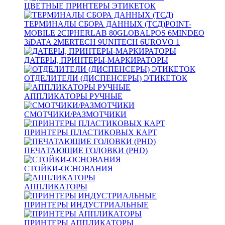
ЦВЕТНЫЕ ПРИНТЕРЫ ЭТИКЕТОК
ТЕРМИНАЛЫ СБОРА ДАННЫХ (ТСД)
POINT-
MOBILE
2
CIPHERLAB
80
GLOBALPOS
6
MINDEO
3
iDATA
2
MERTECH
9
UNITECH
6
UROVO
1
ДАТЕРЫ, ПРИНТЕРЫ-МАРКИРАТОРЫ
ОТДЕЛИТЕЛИ (ДИСПЕНСЕРЫ) ЭТИКЕТОК
АППЛИКАТОРЫ РУЧНЫЕ
СМОТЧИКИ/РАЗМОТЧИКИ
ПРИНТЕРЫ ПЛАСТИКОВЫХ КАРТ
ПЕЧАТАЮЩИЕ ГОЛОВКИ (PHD)
СТОЙКИ-ОСНОВАНИЯ
АППЛИКАТОРЫ
ПРИНТЕРЫ ИНДУСТРИАЛЬНЫЕ
ПРИНТЕРЫ АППЛИКАТОРЫ