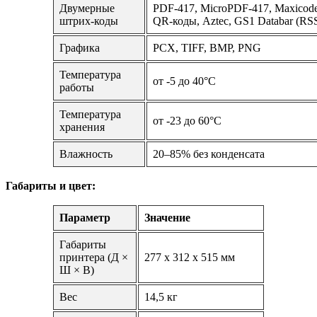
Двумерные
PDF-417, MicroPDF-417, Maxicode,
штрих-коды
QR-коды, Aztec, GS1 Databar (RS
Графика
PCX, TIFF, BMP, PNG
Температура
от -5 до 40°C
работы
Температура
от -23 до 60°C
хранения
Влажность
20–85% без конденсата
Габариты и цвет:
Параметр
Значение
Габариты
принтера (Д ×
277 x 312 x 515 мм
Ш × В)
Вес
14,5 кг