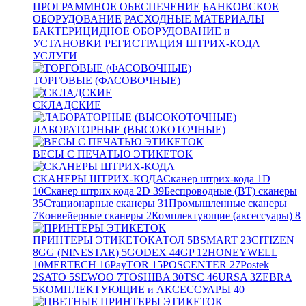
ПРОГРАММНОЕ ОБЕСПЕЧЕНИЕ
БАНКОВСКОЕ
ОБОРУДОВАНИЕ
РАСХОДНЫЕ МАТЕРИАЛЫ
БАКТЕРИЦИДНОЕ ОБОРУДОВАНИЕ и
УСТАНОВКИ
РЕГИСТРАЦИЯ ШТРИХ-КОДА
УСЛУГИ
ТОРГОВЫЕ (ФАСОВОЧНЫЕ)
СКЛАДСКИЕ
ЛАБОРАТОРНЫЕ (ВЫСОКОТОЧНЫЕ)
ВЕСЫ С ПЕЧАТЬЮ ЭТИКЕТОК
СКАНЕРЫ ШТРИХ-КОДА
Сканер штрих-кода 1D
10
Сканер штрих кода 2D
39
Беспроводные (BT) сканеры
35
Стационарные сканеры
31
Промышленные сканеры
7
Конвейерные сканеры
2
Комплектующие (аксессуары)
8
ПРИНТЕРЫ ЭТИКЕТОК
АТОЛ
5
BSMART
23
CITIZEN
8
GG (NINESTAR)
5
GODEX
44
GP
12
HONEYWELL
10
MERTECH
16
PayTOR
15
POSCENTER
27
Postek
2
SATO
5
SEWOO
7
TOSHIBA
30
TSC
46
URSA
3
ZEBRA
5
КОМПЛЕКТУЮЩИЕ и АКСЕССУАРЫ
40