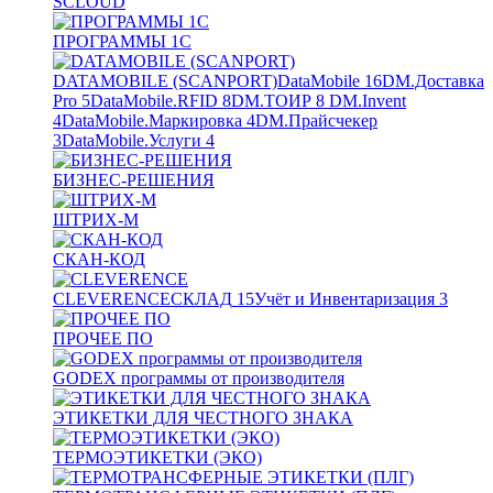
SCLOUD
ПРОГРАММЫ 1С
DATAMOBILE (SCANPORT)
DataMobile
16
DM.Доставка
Pro
5
DataMobile.RFID
8
DM.ТОИР
8
DM.Invent
4
DataMobile.Маркировка
4
DM.Прайсчекер
3
DataMobile.Услуги
4
БИЗНЕС-РЕШЕНИЯ
ШТРИХ-М
СКАН-КОД
CLEVERENCE
СКЛАД
15
Учёт и Инвентаризация
3
ПРОЧЕЕ ПО
GODEX программы от производителя
ЭТИКЕТКИ ДЛЯ ЧЕСТНОГО ЗНАКА
ТЕРМОЭТИКЕТКИ (ЭКО)