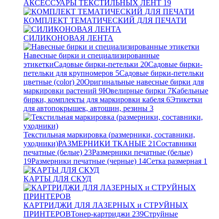
АКСЕССУАРЫ ТЕКСТИЛЬНЫХ ЛЕНТ
19
КОМПЛЕКТ ТЕМАТИЧЕСКИЙ ДЛЯ ПЕЧАТИ
СИЛИКОНОВАЯ ЛЕНТА
Навесные бирки и специализированные
этикетки
Садовые бирки-петельки
20
Садовые бирки-
петельки для крупномеров
5
Садовые бирки-петельки
цветные (color)
20
Оригинальные навесные бирки для
маркировки растений
9
Ювелирные бирки
7
Кабельные
бирки, комплекты для маркировки кабеля
6
Этикетки
для автопокрышек, автошин, резины
3
Текстильная маркировка (размерники, составники,
уходники)
РАЗМЕРНИКИ ТКАНЫЕ
21
Составники
печатные (белые)
23
Размерники печатные (белые)
19
Размерники печатные (черные)
14
Сетка размерная
1
КАРТЫ ДЛЯ СКУД
КАРТРИДЖИ ДЛЯ ЛАЗЕРНЫХ и СТРУЙНЫХ
ПРИНТЕРОВ
Тонер-картриджи
239
Струйные