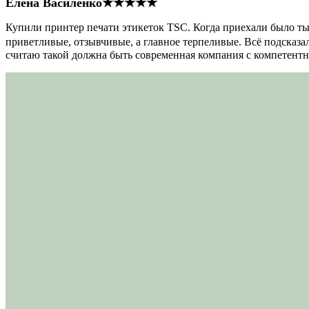
Елена Василенко
★★★★★
Купили принтер печати этикеток TSC. Когда приехали было тыс
приветливые, отзывчивые, а главное терпеливые. Всё подсказал
считаю такой должна быть современная компания с компетент