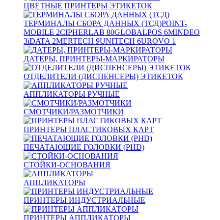
ЦВЕТНЫЕ ПРИНТЕРЫ ЭТИКЕТОК
ТЕРМИНАЛЫ СБОРА ДАННЫХ (ТСД)
POINT-
MOBILE
2
CIPHERLAB
80
GLOBALPOS
6
MINDEO
3
iDATA
2
MERTECH
9
UNITECH
6
UROVO
1
ДАТЕРЫ, ПРИНТЕРЫ-МАРКИРАТОРЫ
ОТДЕЛИТЕЛИ (ДИСПЕНСЕРЫ) ЭТИКЕТОК
АППЛИКАТОРЫ РУЧНЫЕ
СМОТЧИКИ/РАЗМОТЧИКИ
ПРИНТЕРЫ ПЛАСТИКОВЫХ КАРТ
ПЕЧАТАЮЩИЕ ГОЛОВКИ (PHD)
СТОЙКИ-ОСНОВАНИЯ
АППЛИКАТОРЫ
ПРИНТЕРЫ ИНДУСТРИАЛЬНЫЕ
ПРИНТЕРЫ АППЛИКАТОРЫ