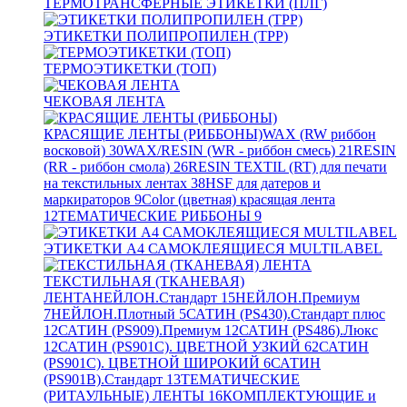
ТЕРМОТРАНСФЕРНЫЕ ЭТИКЕТКИ (ПЛГ)
ЭТИКЕТКИ ПОЛИПРОПИЛЕН (TPP)
ТЕРМОЭТИКЕТКИ (ТОП)
ЧЕКОВАЯ ЛЕНТА
КРАСЯЩИЕ ЛЕНТЫ (РИББОНЫ)
WAX (RW риббон
восковой)
30
WAX/RESIN (WR - риббон смесь)
21
RESIN
(RR - риббон смола)
26
RESIN TEXTIL (RT) для печати
на текстильных лентах
38
HSF для датеров и
маркираторов
9
Color (цветная) красящая лента
12
ТЕМАТИЧЕСКИЕ РИББОНЫ
9
ЭТИКЕТКИ А4 САМОКЛЕЯЩИЕСЯ MULTILABEL
ТЕКСТИЛЬНАЯ (ТКАНЕВАЯ)
ЛЕНТА
НЕЙЛОН.Стандарт
15
НЕЙЛОН.Премиум
7
НЕЙЛОН.Плотный
5
САТИН (PS430).Стандарт плюс
12
САТИН (PS909).Премиум
12
САТИН (PS486).Люкс
12
САТИН (PS901C). ЦВЕТНОЙ УЗКИЙ
62
САТИН
(PS901C). ЦВЕТНОЙ ШИРОКИЙ
6
САТИН
(PS901B).Стандарт
13
ТЕМАТИЧЕСКИЕ
(РИТАУЛЬНЫЕ) ЛЕНТЫ
16
КОМПЛЕКТУЮЩИЕ и