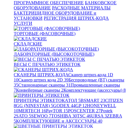
ПРОГРАММНОЕ ОБЕСПЕЧЕНИЕ
БАНКОВСКОЕ
ОБОРУДОВАНИЕ
РАСХОДНЫЕ МАТЕРИАЛЫ
БАКТЕРИЦИДНОЕ ОБОРУДОВАНИЕ и
УСТАНОВКИ
РЕГИСТРАЦИЯ ШТРИХ-КОДА
УСЛУГИ
ТОРГОВЫЕ (ФАСОВОЧНЫЕ)
СКЛАДСКИЕ
ЛАБОРАТОРНЫЕ (ВЫСОКОТОЧНЫЕ)
ВЕСЫ С ПЕЧАТЬЮ ЭТИКЕТОК
СКАНЕРЫ ШТРИХ-КОДА
Сканер штрих-кода 1D
10
Сканер штрих кода 2D
39
Беспроводные (BT) сканеры
35
Стационарные сканеры
31
Промышленные сканеры
7
Конвейерные сканеры
2
Комплектующие (аксессуары)
8
ПРИНТЕРЫ ЭТИКЕТОК
АТОЛ
5
BSMART
23
CITIZEN
8
GG (NINESTAR)
5
GODEX
44
GP
12
HONEYWELL
10
MERTECH
16
PayTOR
15
POSCENTER
27
Postek
2
SATO
5
SEWOO
7
TOSHIBA
30
TSC
46
URSA
3
ZEBRA
5
КОМПЛЕКТУЮЩИЕ и АКСЕССУАРЫ
40