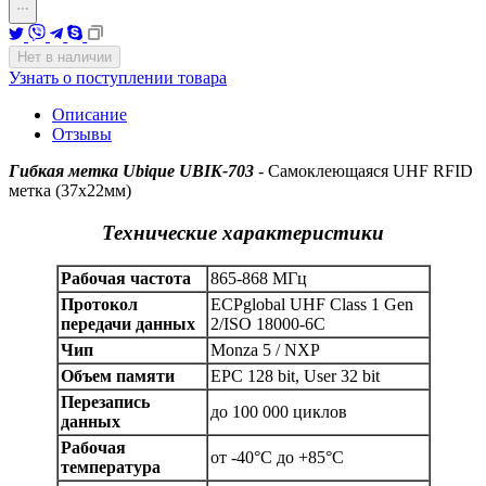
Нет в наличии
Узнать о поступлении товара
Описание
Отзывы
Гибкая метка Ubique UBIK-703
- Самоклеющаяся UHF RFID
метка (37x22мм)
Технические характеристики
Рабочая частота
865-868 МГц
Протокол
ECPglobal UHF Class 1 Gen
передачи данных
2/ISO 18000-6C
Чип
Monza 5 / NXP
Объем памяти
EPC 128 bit, User 32 bit
Перезапись
до 100 000 циклов
данных
Рабочая
от -40°С до +85°С
температура