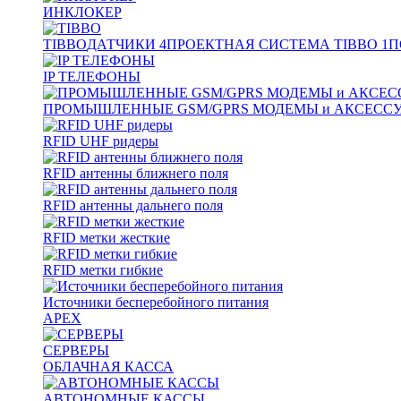
ИНКЛОКЕР
TIBBO
ДАТЧИКИ
4
ПРОЕКТНАЯ СИСТЕМА TIBBO
1
П
IP ТЕЛЕФОНЫ
ПРОМЫШЛЕННЫЕ GSM/GPRS МОДЕМЫ и АКСЕСС
RFID UHF ридеры
RFID антенны ближнего поля
RFID антенны дальнего поля
RFID метки жесткие
RFID метки гибкие
Источники бесперебойного питания
APEX
СЕРВЕРЫ
ОБЛАЧНАЯ КАССА
АВТОНОМНЫЕ КАССЫ