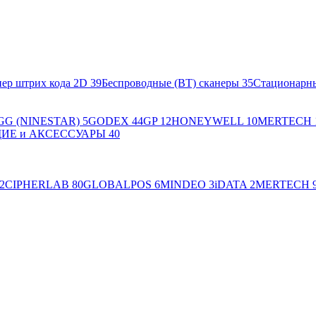
ер штрих кода 2D
39
Беспроводные (BT) сканеры
35
Стационарн
GG (NINESTAR)
5
GODEX
44
GP
12
HONEYWELL
10
MERTECH
Е и АКСЕССУАРЫ
40
2
CIPHERLAB
80
GLOBALPOS
6
MINDEO
3
iDATA
2
MERTECH