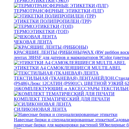
ТЕРМОЭТИКЕТКИ (ЭКО)
ТЕРМОТРАНСФЕРНЫЕ ЭТИКЕТКИ (ПЛГ)
ЭТИКЕТКИ ПОЛИПРОПИЛЕН (TPP)
ТЕРМОЭТИКЕТКИ (ТОП)
ЧЕКОВАЯ ЛЕНТА
КРАСЯЩИЕ ЛЕНТЫ (РИББОНЫ)
WAX (RW риббон воск
лентах
38
HSF для датеров и маркираторов
9
Color (цветна
ЭТИКЕТКИ А4 САМОКЛЕЯЩИЕСЯ MULTILABEL
ТЕКСТИЛЬНАЯ (ТКАНЕВАЯ) ЛЕНТА
НЕЙЛОН.Станда
(PS486).Люкс
12
САТИН (PS901C). ЦВЕТНОЙ УЗКИЙ
6
16
КОМПЛЕКТУЮЩИЕ и АКСЕССУАРЫ ТЕКСТИЛЬН
КОМПЛЕКТ ТЕМАТИЧЕСКИЙ ДЛЯ ПЕЧАТИ
СИЛИКОНОВАЯ ЛЕНТА
Навесные бирки и специализированные этикетки
Садовые
навесные бирки для маркировки растений
9
Ювелирные б