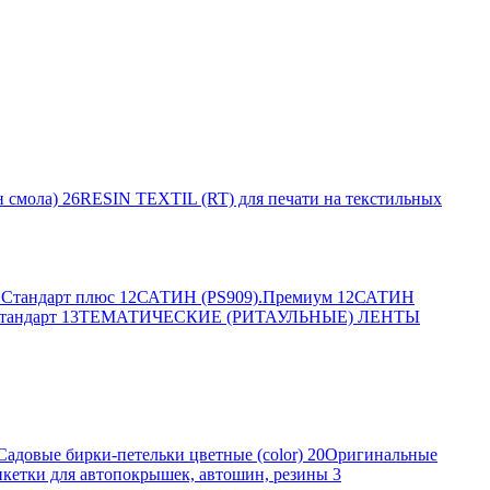
 смола)
26
RESIN TEXTIL (RT) для печати на текстильных
Стандарт плюс
12
САТИН (PS909).Премиум
12
САТИН
тандарт
13
ТЕМАТИЧЕСКИЕ (РИТАУЛЬНЫЕ) ЛЕНТЫ
Садовые бирки-петельки цветные (color)
20
Оригинальные
кетки для автопокрышек, автошин, резины
3