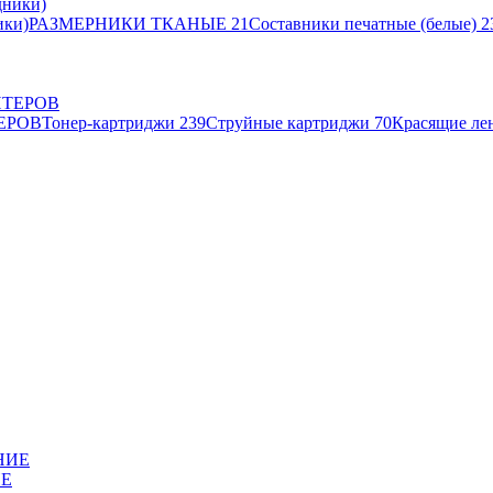
ики)
РАЗМЕРНИКИ ТКАНЫЕ
21
Составники печатные (белые)
2
ЕРОВ
Тонер-картриджи
239
Струйные картриджи
70
Красящие ле
ИЕ