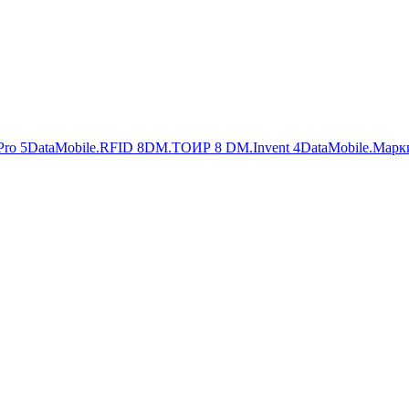
Pro
5
DataMobile.RFID
8
DM.ТОИР
8
DM.Invent
4
DataMobile.Марк