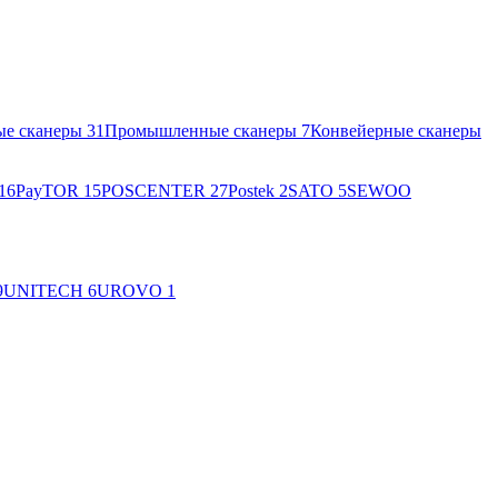
ые сканеры
31
Промышленные сканеры
7
Конвейерные сканеры
16
PayTOR
15
POSCENTER
27
Postek
2
SATO
5
SEWOO
9
UNITECH
6
UROVO
1