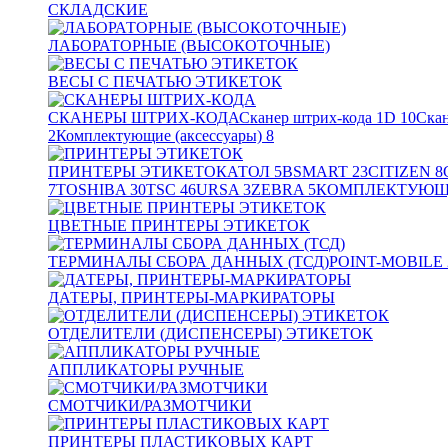
СКЛАДСКИЕ
ЛАБОРАТОРНЫЕ (ВЫСОКОТОЧНЫЕ)
ВЕСЫ С ПЕЧАТЬЮ ЭТИКЕТОК
СКАНЕРЫ ШТРИХ-КОДА
Сканер штрих-кода 1D
10
Скан
2
Комплектующие (аксессуары)
8
ПРИНТЕРЫ ЭТИКЕТОК
АТОЛ
5
BSMART
23
CITIZEN
8
7
TOSHIBA
30
TSC
46
URSA
3
ZEBRA
5
КОМПЛЕКТУЮЩИ
ЦВЕТНЫЕ ПРИНТЕРЫ ЭТИКЕТОК
ТЕРМИНАЛЫ СБОРА ДАННЫХ (ТСД)
POINT-MOBILE
ДАТЕРЫ, ПРИНТЕРЫ-МАРКИРАТОРЫ
ОТДЕЛИТЕЛИ (ДИСПЕНСЕРЫ) ЭТИКЕТОК
АППЛИКАТОРЫ РУЧНЫЕ
СМОТЧИКИ/РАЗМОТЧИКИ
ПРИНТЕРЫ ПЛАСТИКОВЫХ КАРТ