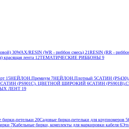
овой)
30
WAX/RESIN (WR - риббон смесь)
21
RESIN (RR - риббон
я) красящая лента
12
ТЕМАТИЧЕСКИЕ РИББОНЫ
9
рт
15
НЕЙЛОН.Премиум
7
НЕЙЛОН.Плотный
5
САТИН (PS430).
2
САТИН (PS901C). ЦВЕТНОЙ ШИРОКИЙ
6
САТИН (PS901B).С
ЫХ ЛЕНТ
19
 бирки-петельки
20
Садовые бирки-петельки для крупномеров
5
ирки
7
Кабельные бирки, комплекты для маркировки кабеля
6
Эти