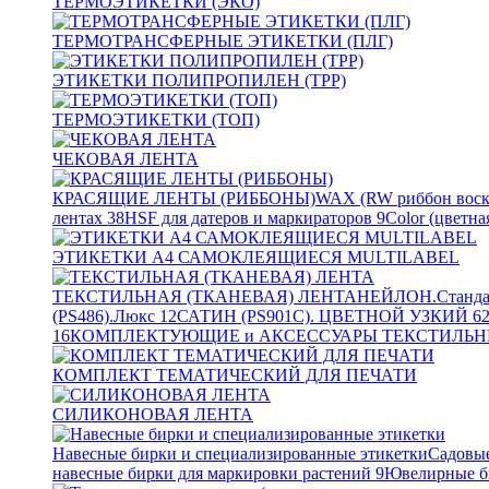
ТЕРМОЭТИКЕТКИ (ЭКО)
ТЕРМОТРАНСФЕРНЫЕ ЭТИКЕТКИ (ПЛГ)
ЭТИКЕТКИ ПОЛИПРОПИЛЕН (TPP)
ТЕРМОЭТИКЕТКИ (ТОП)
ЧЕКОВАЯ ЛЕНТА
КРАСЯЩИЕ ЛЕНТЫ (РИББОНЫ)
WAX (RW риббон воск
лентах
38
HSF для датеров и маркираторов
9
Color (цветна
ЭТИКЕТКИ А4 САМОКЛЕЯЩИЕСЯ MULTILABEL
ТЕКСТИЛЬНАЯ (ТКАНЕВАЯ) ЛЕНТА
НЕЙЛОН.Станда
(PS486).Люкс
12
САТИН (PS901C). ЦВЕТНОЙ УЗКИЙ
6
16
КОМПЛЕКТУЮЩИЕ и АКСЕССУАРЫ ТЕКСТИЛЬН
КОМПЛЕКТ ТЕМАТИЧЕСКИЙ ДЛЯ ПЕЧАТИ
СИЛИКОНОВАЯ ЛЕНТА
Навесные бирки и специализированные этикетки
Садовые
навесные бирки для маркировки растений
9
Ювелирные б