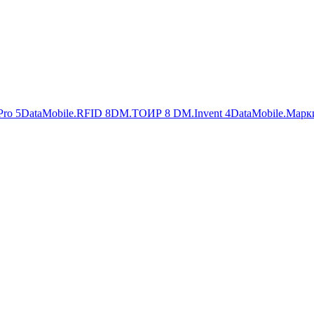
Pro
5
DataMobile.RFID
8
DM.ТОИР
8
DM.Invent
4
DataMobile.Марк