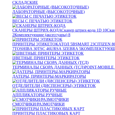
СКЛАДСКИЕ
ЛАБОРАТОРНЫЕ (ВЫСОКОТОЧНЫЕ)
ВЕСЫ С ПЕЧАТЬЮ ЭТИКЕТОК
СКАНЕРЫ ШТРИХ-КОДА
Сканер штрих-кода 1D
10
Скан
2
Комплектующие (аксессуары)
8
ПРИНТЕРЫ ЭТИКЕТОК
АТОЛ
5
BSMART
23
CITIZEN
8
7
TOSHIBA
30
TSC
46
URSA
3
ZEBRA
5
КОМПЛЕКТУЮЩИ
ЦВЕТНЫЕ ПРИНТЕРЫ ЭТИКЕТОК
ТЕРМИНАЛЫ СБОРА ДАННЫХ (ТСД)
POINT-MOBILE
ДАТЕРЫ, ПРИНТЕРЫ-МАРКИРАТОРЫ
ОТДЕЛИТЕЛИ (ДИСПЕНСЕРЫ) ЭТИКЕТОК
АППЛИКАТОРЫ РУЧНЫЕ
СМОТЧИКИ/РАЗМОТЧИКИ
ПРИНТЕРЫ ПЛАСТИКОВЫХ КАРТ