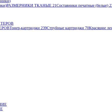
ики)
РАЗМЕРНИКИ ТКАНЫЕ
21
Составники печатные (белые)
2
ЕРОВ
Тонер-картриджи
239
Струйные картриджи
70
Красящие ле
ИЕ