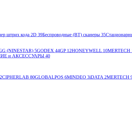
ер штрих кода 2D
39
Беспроводные (BT) сканеры
35
Стационарн
GG (NINESTAR)
5
GODEX
44
GP
12
HONEYWELL
10
MERTECH
Е и АКСЕССУАРЫ
40
2
CIPHERLAB
80
GLOBALPOS
6
MINDEO
3
iDATA
2
MERTECH