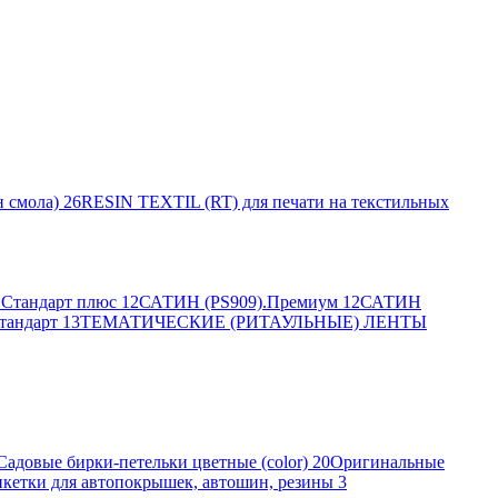
 смола)
26
RESIN TEXTIL (RT) для печати на текстильных
Стандарт плюс
12
САТИН (PS909).Премиум
12
САТИН
тандарт
13
ТЕМАТИЧЕСКИЕ (РИТАУЛЬНЫЕ) ЛЕНТЫ
Садовые бирки-петельки цветные (color)
20
Оригинальные
кетки для автопокрышек, автошин, резины
3