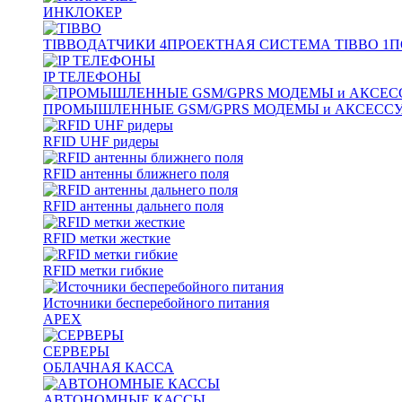
ИНКЛОКЕР
TIBBO
ДАТЧИКИ
4
ПРОЕКТНАЯ СИСТЕМА TIBBO
1
П
IP ТЕЛЕФОНЫ
ПРОМЫШЛЕННЫЕ GSM/GPRS МОДЕМЫ и АКСЕСС
RFID UHF ридеры
RFID антенны ближнего поля
RFID антенны дальнего поля
RFID метки жесткие
RFID метки гибкие
Источники бесперебойного питания
APEX
СЕРВЕРЫ
ОБЛАЧНАЯ КАССА
АВТОНОМНЫЕ КАССЫ