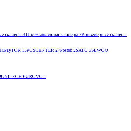
ые сканеры
31
Промышленные сканеры
7
Конвейерные сканеры
16
PayTOR
15
POSCENTER
27
Postek
2
SATO
5
SEWOO
9
UNITECH
6
UROVO
1