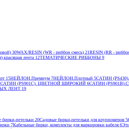
овой)
30
WAX/RESIN (WR - риббон смесь)
21
RESIN (RR - риббон
я) красящая лента
12
ТЕМАТИЧЕСКИЕ РИББОНЫ
9
рт
15
НЕЙЛОН.Премиум
7
НЕЙЛОН.Плотный
5
САТИН (PS430).
2
САТИН (PS901C). ЦВЕТНОЙ ШИРОКИЙ
6
САТИН (PS901B).С
ЫХ ЛЕНТ
19
 бирки-петельки
20
Садовые бирки-петельки для крупномеров
5
ирки
7
Кабельные бирки, комплекты для маркировки кабеля
6
Эти