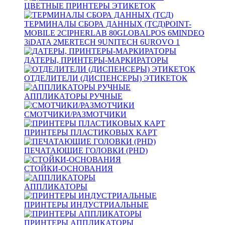
ЦВЕТНЫЕ ПРИНТЕРЫ ЭТИКЕТОК
ТЕРМИНАЛЫ СБОРА ДАННЫХ (ТСД)
POINT-
MOBILE
2
CIPHERLAB
80
GLOBALPOS
6
MINDEO
3
iDATA
2
MERTECH
9
UNITECH
6
UROVO
1
ДАТЕРЫ, ПРИНТЕРЫ-МАРКИРАТОРЫ
ОТДЕЛИТЕЛИ (ДИСПЕНСЕРЫ) ЭТИКЕТОК
АППЛИКАТОРЫ РУЧНЫЕ
СМОТЧИКИ/РАЗМОТЧИКИ
ПРИНТЕРЫ ПЛАСТИКОВЫХ КАРТ
ПЕЧАТАЮЩИЕ ГОЛОВКИ (PHD)
СТОЙКИ-ОСНОВАНИЯ
АППЛИКАТОРЫ
ПРИНТЕРЫ ИНДУСТРИАЛЬНЫЕ
ПРИНТЕРЫ АППЛИКАТОРЫ