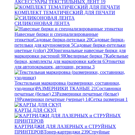
АКСЕССУАРЫ ТЕКСТИЛЬНЫХ ЛЕНТ
19
КОМПЛЕКТ ТЕМАТИЧЕСКИЙ ДЛЯ ПЕЧАТИ
СИЛИКОНОВАЯ ЛЕНТА
Навесные бирки и специализированные
этикетки
Садовые бирки-петельки
20
Садовые бирки-
петельки для крупномеров
5
Садовые бирки-петельки
цветные (color)
20
Оригинальные навесные бирки для
маркировки растений
9
Ювелирные бирки
7
Кабельные
бирки, комплекты для маркировки кабеля
6
Этикетки
для автопокрышек, автошин, резины
3
Текстильная маркировка (размерники, составники,
уходники)
РАЗМЕРНИКИ ТКАНЫЕ
21
Составники
печатные (белые)
23
Размерники печатные (белые)
19
Размерники печатные (черные)
14
Сетка размерная
1
КАРТЫ ДЛЯ СКУД
КАРТРИДЖИ ДЛЯ ЛАЗЕРНЫХ и СТРУЙНЫХ
ПРИНТЕРОВ
Тонер-картриджи
239
Струйные