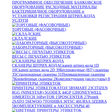
ПРОГРАММНОЕ ОБЕСПЕЧЕНИЕ
БАНКОВСКОЕ
ОБОРУДОВАНИЕ
РАСХОДНЫЕ МАТЕРИАЛЫ
БАКТЕРИЦИДНОЕ ОБОРУДОВАНИЕ и
УСТАНОВКИ
РЕГИСТРАЦИЯ ШТРИХ-КОДА
УСЛУГИ
ТОРГОВЫЕ (ФАСОВОЧНЫЕ)
СКЛАДСКИЕ
ЛАБОРАТОРНЫЕ (ВЫСОКОТОЧНЫЕ)
ВЕСЫ С ПЕЧАТЬЮ ЭТИКЕТОК
СКАНЕРЫ ШТРИХ-КОДА
Сканер штрих-кода 1D
10
Сканер штрих кода 2D
39
Беспроводные (BT) сканеры
35
Стационарные сканеры
31
Промышленные сканеры
7
Конвейерные сканеры
2
Комплектующие (аксессуары)
8
ПРИНТЕРЫ ЭТИКЕТОК
АТОЛ
5
BSMART
23
CITIZEN
8
GG (NINESTAR)
5
GODEX
44
GP
12
HONEYWELL
10
MERTECH
16
PayTOR
15
POSCENTER
27
Postek
2
SATO
5
SEWOO
7
TOSHIBA
30
TSC
46
URSA
3
ZEBRA
5
КОМПЛЕКТУЮЩИЕ и АКСЕССУАРЫ
40