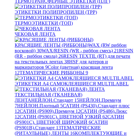
ТЕРМОТРАНСФЕРНЫЕ ЭТИКЕТКИ (ПЛГ)
ЭТИКЕТКИ ПОЛИПРОПИЛЕН (TPP)
ТЕРМОЭТИКЕТКИ (ТОП)
ЧЕКОВАЯ ЛЕНТА
КРАСЯЩИЕ ЛЕНТЫ (РИББОНЫ)
WAX (RW риббон
восковой)
30
WAX/RESIN (WR - риббон смесь)
21
RESIN
(RR - риббон смола)
26
RESIN TEXTIL (RT) для печати
на текстильных лентах
38
HSF для датеров и
маркираторов
9
Color (цветная) красящая лента
12
ТЕМАТИЧЕСКИЕ РИББОНЫ
9
ЭТИКЕТКИ А4 САМОКЛЕЯЩИЕСЯ MULTILABEL
ТЕКСТИЛЬНАЯ (ТКАНЕВАЯ)
ЛЕНТА
НЕЙЛОН.Стандарт
15
НЕЙЛОН.Премиум
7
НЕЙЛОН.Плотный
5
САТИН (PS430).Стандарт плюс
12
САТИН (PS909).Премиум
12
САТИН (PS486).Люкс
12
САТИН (PS901C). ЦВЕТНОЙ УЗКИЙ
62
САТИН
(PS901C). ЦВЕТНОЙ ШИРОКИЙ
6
САТИН
(PS901B).Стандарт
13
ТЕМАТИЧЕСКИЕ
(РИТАУЛЬНЫЕ) ЛЕНТЫ
16
КОМПЛЕКТУЮЩИЕ и