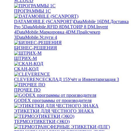
SCLOUD
ПРОГРАММЫ 1С
DATAMOBILE (SCANPORT)
DataMobile
16
DM.Доставка
Pro
5
DataMobile.RFID
8
DM.ТОИР
8
DM.Invent
4
DataMobile.Маркировка
4
DM.Прайсчекер
3
DataMobile.Услуги
4
БИЗНЕС-РЕШЕНИЯ
ШТРИХ-М
СКАН-КОД
CLEVERENCE
СКЛАД
15
Учёт и Инвентаризация
3
ПРОЧЕЕ ПО
GODEX программы от производителя
ЭТИКЕТКИ ДЛЯ ЧЕСТНОГО ЗНАКА
ТЕРМОЭТИКЕТКИ (ЭКО)