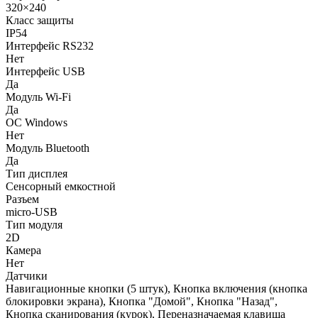
320×240
Класс защиты
IP54
Интерфейс RS232
Нет
Интерфейс USB
Да
Модуль Wi-Fi
Да
ОC Windows
Нет
Модуль Bluetooth
Да
Тип дисплея
Сенсорный емкостной
Разъем
micro-USB
Тип модуля
2D
Камера
Нет
Датчики
Навигационные кнопки (5 штук), Кнопка включения (кнопка
блокировки экрана), Кнопка "Домой", Кнопка "Назад",
Кнопка сканирования (курок), Переназначаемая клавиша