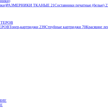
ики)
РАЗМЕРНИКИ ТКАНЫЕ
21
Составники печатные (белые)
2
ЕРОВ
Тонер-картриджи
239
Струйные картриджи
70
Красящие ле
ИЕ