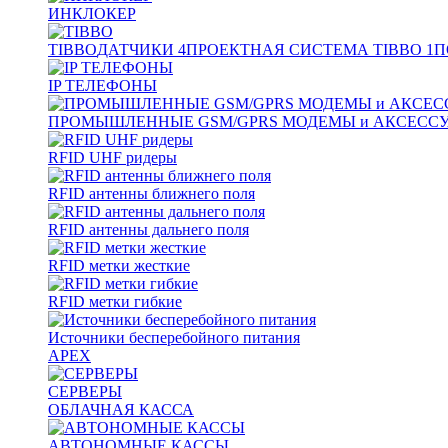
ИНКЛОКЕР
TIBBO
ДАТЧИКИ
4
ПРОЕКТНАЯ СИСТЕМА TIBBO
1
П
IP ТЕЛЕФОНЫ
ПРОМЫШЛЕННЫЕ GSM/GPRS МОДЕМЫ и АКСЕСС
RFID UHF ридеры
RFID антенны ближнего поля
RFID антенны дальнего поля
RFID метки жесткие
RFID метки гибкие
Источники бесперебойного питания
APEX
СЕРВЕРЫ
ОБЛАЧНАЯ КАССА
АВТОНОМНЫЕ КАССЫ