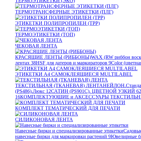
ТЕРМОЭТИКЕТКИ (ЭКО)
ТЕРМОТРАНСФЕРНЫЕ ЭТИКЕТКИ (ПЛГ)
ЭТИКЕТКИ ПОЛИПРОПИЛЕН (TPP)
ТЕРМОЭТИКЕТКИ (ТОП)
ЧЕКОВАЯ ЛЕНТА
КРАСЯЩИЕ ЛЕНТЫ (РИББОНЫ)
WAX (RW риббон воск
лентах
38
HSF для датеров и маркираторов
9
Color (цветна
ЭТИКЕТКИ А4 САМОКЛЕЯЩИЕСЯ MULTILABEL
ТЕКСТИЛЬНАЯ (ТКАНЕВАЯ) ЛЕНТА
НЕЙЛОН.Станда
(PS486).Люкс
12
САТИН (PS901C). ЦВЕТНОЙ УЗКИЙ
6
16
КОМПЛЕКТУЮЩИЕ и АКСЕССУАРЫ ТЕКСТИЛЬН
КОМПЛЕКТ ТЕМАТИЧЕСКИЙ ДЛЯ ПЕЧАТИ
СИЛИКОНОВАЯ ЛЕНТА
Навесные бирки и специализированные этикетки
Садовые
навесные бирки для маркировки растений
9
Ювелирные б