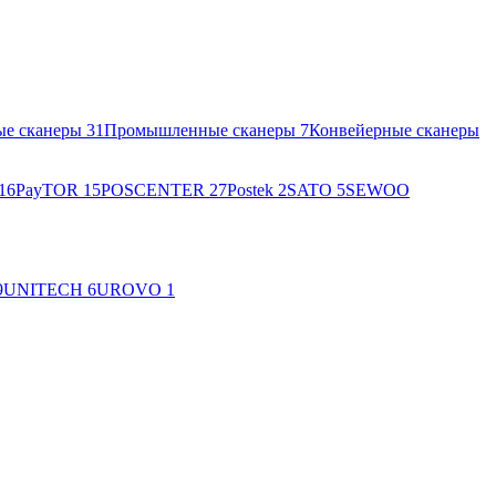
ые сканеры
31
Промышленные сканеры
7
Конвейерные сканеры
16
PayTOR
15
POSCENTER
27
Postek
2
SATO
5
SEWOO
9
UNITECH
6
UROVO
1