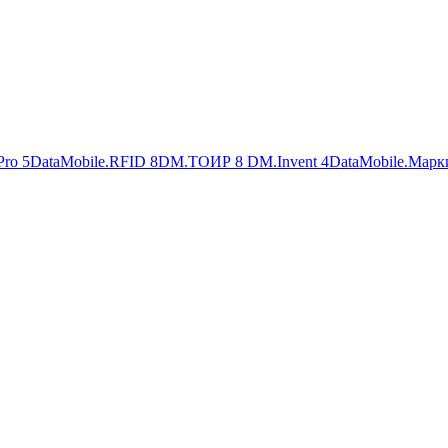
Pro
5
DataMobile.RFID
8
DM.ТОИР
8
DM.Invent
4
DataMobile.Марк