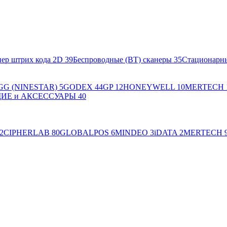
ер штрих кода 2D
39
Беспроводные (BT) сканеры
35
Стационарн
GG (NINESTAR)
5
GODEX
44
GP
12
HONEYWELL
10
MERTECH
Е и АКСЕССУАРЫ
40
2
CIPHERLAB
80
GLOBALPOS
6
MINDEO
3
iDATA
2
MERTECH