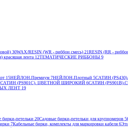
овой)
30
WAX/RESIN (WR - риббон смесь)
21
RESIN (RR - риббон
я) красящая лента
12
ТЕМАТИЧЕСКИЕ РИББОНЫ
9
рт
15
НЕЙЛОН.Премиум
7
НЕЙЛОН.Плотный
5
САТИН (PS430).
2
САТИН (PS901C). ЦВЕТНОЙ ШИРОКИЙ
6
САТИН (PS901B).С
ЫХ ЛЕНТ
19
 бирки-петельки
20
Садовые бирки-петельки для крупномеров
5
ирки
7
Кабельные бирки, комплекты для маркировки кабеля
6
Эти