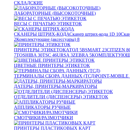
СКЛАДСКИЕ
ЛАБОРАТОРНЫЕ (ВЫСОКОТОЧНЫЕ)
ВЕСЫ С ПЕЧАТЬЮ ЭТИКЕТОК
СКАНЕРЫ ШТРИХ-КОДА
Сканер штрих-кода 1D
10
Скан
2
Комплектующие (аксессуары)
8
ПРИНТЕРЫ ЭТИКЕТОК
АТОЛ
5
BSMART
23
CITIZEN
8
7
TOSHIBA
30
TSC
46
URSA
3
ZEBRA
5
КОМПЛЕКТУЮЩИ
ЦВЕТНЫЕ ПРИНТЕРЫ ЭТИКЕТОК
ТЕРМИНАЛЫ СБОРА ДАННЫХ (ТСД)
POINT-MOBILE
ДАТЕРЫ, ПРИНТЕРЫ-МАРКИРАТОРЫ
ОТДЕЛИТЕЛИ (ДИСПЕНСЕРЫ) ЭТИКЕТОК
АППЛИКАТОРЫ РУЧНЫЕ
СМОТЧИКИ/РАЗМОТЧИКИ
ПРИНТЕРЫ ПЛАСТИКОВЫХ КАРТ