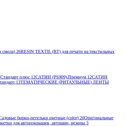
 смола)
26
RESIN TEXTIL (RT) для печати на текстильных
Стандарт плюс
12
САТИН (PS909).Премиум
12
САТИН
тандарт
13
ТЕМАТИЧЕСКИЕ (РИТАУЛЬНЫЕ) ЛЕНТЫ
Садовые бирки-петельки цветные (color)
20
Оригинальные
кетки для автопокрышек, автошин, резины
3