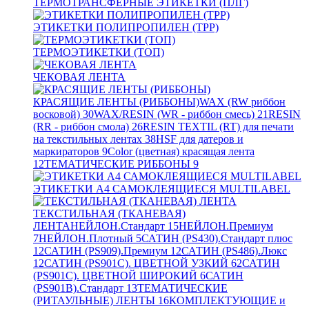
ТЕРМОТРАНСФЕРНЫЕ ЭТИКЕТКИ (ПЛГ)
ЭТИКЕТКИ ПОЛИПРОПИЛЕН (TPP)
ТЕРМОЭТИКЕТКИ (ТОП)
ЧЕКОВАЯ ЛЕНТА
КРАСЯЩИЕ ЛЕНТЫ (РИББОНЫ)
WAX (RW риббон
восковой)
30
WAX/RESIN (WR - риббон смесь)
21
RESIN
(RR - риббон смола)
26
RESIN TEXTIL (RT) для печати
на текстильных лентах
38
HSF для датеров и
маркираторов
9
Color (цветная) красящая лента
12
ТЕМАТИЧЕСКИЕ РИББОНЫ
9
ЭТИКЕТКИ А4 САМОКЛЕЯЩИЕСЯ MULTILABEL
ТЕКСТИЛЬНАЯ (ТКАНЕВАЯ)
ЛЕНТА
НЕЙЛОН.Стандарт
15
НЕЙЛОН.Премиум
7
НЕЙЛОН.Плотный
5
САТИН (PS430).Стандарт плюс
12
САТИН (PS909).Премиум
12
САТИН (PS486).Люкс
12
САТИН (PS901C). ЦВЕТНОЙ УЗКИЙ
62
САТИН
(PS901C). ЦВЕТНОЙ ШИРОКИЙ
6
САТИН
(PS901B).Стандарт
13
ТЕМАТИЧЕСКИЕ
(РИТАУЛЬНЫЕ) ЛЕНТЫ
16
КОМПЛЕКТУЮЩИЕ и