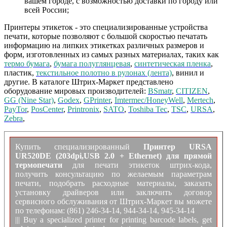
вашем городе, с возможностью доставки по городу или
всей России;
Принтеры этикеток - это специализированные устройства
печати, которые позволяют с большой скоростью печатать
информацию на липких этикетках различных размеров и
форм, изготовленных из самых разных материалах, таких как
термо бумага
,
бумага полуглянцевая
,
синтетическая пленка
,
пластик,
текстильное полотно в рулонах (лента)
, винил и
другие. В каталоге Штрих-Маркет представлено
оборудование мировых производителей:
BSmatr
,
CITIZEN
,
GG (Nine Star)
,
Godex
,
GPrinter
,
Imtermec/HoneyWell
,
Mertech
,
PayTor
,
PosCenter
,
Printronix
,
SATO
,
Toshiba Tec
,
TSC
,
URSA
,
Zebra
,
Купить специализированный
Принтер URSA
UR520DE (203dpi,USB 2.0 + Ethernet) для прямой
термопечати
для печати этикеток штрих-кода,
получить консультацию по желаемым параметрам
печати, подобрать расходные материалы, заказать
установку драйверов или заключить договор
сервисного обслуживания от Штрих-Маркет вы можете
по телефонам: (861) 246-34-14, 944-34-14, 945-34-14
||| Buy a specialized printer for printing barcode labels, get