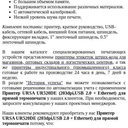
С большим объемом памяти.
Поддерживается использование различных материалов.
С автоматической калибровкой.
Низкий уровень шума при печати.
Комплект поставки:
принтер, краткое руководство, USB-
кабель, сетевой кабель, внешний блок питания, шпиндель,
фиксирующие вкладки, 1" ленточный шпиндель, 0.5"
ленточный шпиндель.
В нашем каталоге специализированных печатающих
устройств представленны
принтеры этикеток штрих-кода для
магазинов, оптовых складов и логистических центров
, а так
же
принтеры индустриального (промышленного) класса
готовые к работе на производстве 24 часа в день, 7 дней в
неделю.
В разделе
"История успеха"
вы можете познакомиться с
готовыми решениями по автоматизации учета с применением
Принтер URSA UR520DE (203dpi,USB 2.0 + Ethernet) для
прямой термопечати
у наших клиентов. При необходимости,
запросите консультацию у наших проектных менеджеров.
Наши клиенты рекомендуют приобретать у нас
Принтер
URSA UR520DE (203dpi,USB 2.0 + Ethernet) для прямой
термопечати
потому, что: