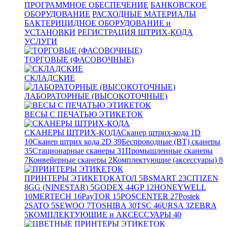
ПРОГРАММНОЕ ОБЕСПЕЧЕНИЕ
БАНКОВСКОЕ
ОБОРУДОВАНИЕ
РАСХОДНЫЕ МАТЕРИАЛЫ
БАКТЕРИЦИДНОЕ ОБОРУДОВАНИЕ и
УСТАНОВКИ
РЕГИСТРАЦИЯ ШТРИХ-КОДА
УСЛУГИ
ТОРГОВЫЕ (ФАСОВОЧНЫЕ)
СКЛАДСКИЕ
ЛАБОРАТОРНЫЕ (ВЫСОКОТОЧНЫЕ)
ВЕСЫ С ПЕЧАТЬЮ ЭТИКЕТОК
СКАНЕРЫ ШТРИХ-КОДА
Сканер штрих-кода 1D
10
Сканер штрих кода 2D
39
Беспроводные (BT) сканеры
35
Стационарные сканеры
31
Промышленные сканеры
7
Конвейерные сканеры
2
Комплектующие (аксессуары)
8
ПРИНТЕРЫ ЭТИКЕТОК
АТОЛ
5
BSMART
23
CITIZEN
8
GG (NINESTAR)
5
GODEX
44
GP
12
HONEYWELL
10
MERTECH
16
PayTOR
15
POSCENTER
27
Postek
2
SATO
5
SEWOO
7
TOSHIBA
30
TSC
46
URSA
3
ZEBRA
5
КОМПЛЕКТУЮЩИЕ и АКСЕССУАРЫ
40