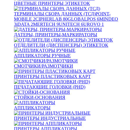
ЦВЕТНЫЕ ПРИНТЕРЫ ЭТИКЕТОК
ТЕРМИНАЛЫ СБОРА ДАННЫХ (ТСД)
POINT-
MOBILE
2
CIPHERLAB
80
GLOBALPOS
6
MINDEO
3
iDATA
2
MERTECH
9
UNITECH
6
UROVO
1
ДАТЕРЫ, ПРИНТЕРЫ-МАРКИРАТОРЫ
ОТДЕЛИТЕЛИ (ДИСПЕНСЕРЫ) ЭТИКЕТОК
АППЛИКАТОРЫ РУЧНЫЕ
СМОТЧИКИ/РАЗМОТЧИКИ
ПРИНТЕРЫ ПЛАСТИКОВЫХ КАРТ
ПЕЧАТАЮЩИЕ ГОЛОВКИ (PHD)
СТОЙКИ-ОСНОВАНИЯ
АППЛИКАТОРЫ
ПРИНТЕРЫ ИНДУСТРИАЛЬНЫЕ
ПРИНТЕРЫ АППЛИКАТОРЫ