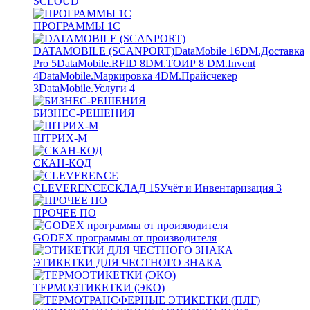
SCLOUD
ПРОГРАММЫ 1С
DATAMOBILE (SCANPORT)
DataMobile
16
DM.Доставка
Pro
5
DataMobile.RFID
8
DM.ТОИР
8
DM.Invent
4
DataMobile.Маркировка
4
DM.Прайсчекер
3
DataMobile.Услуги
4
БИЗНЕС-РЕШЕНИЯ
ШТРИХ-М
СКАН-КОД
CLEVERENCE
СКЛАД
15
Учёт и Инвентаризация
3
ПРОЧЕЕ ПО
GODEX программы от производителя
ЭТИКЕТКИ ДЛЯ ЧЕСТНОГО ЗНАКА
ТЕРМОЭТИКЕТКИ (ЭКО)