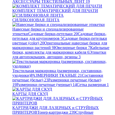
АКСЕССУАРЫ ТЕКСТИЛЬНЫХ ЛЕНТ
19
КОМПЛЕКТ ТЕМАТИЧЕСКИЙ ДЛЯ ПЕЧАТИ
СИЛИКОНОВАЯ ЛЕНТА
Навесные бирки и специализированные
этикетки
Садовые бирки-петельки
20
Садовые бирки-
петельки для крупномеров
5
Садовые бирки-петельки
цветные (color)
20
Оригинальные навесные бирки для
маркировки растений
9
Ювелирные бирки
7
Кабельные
бирки, комплекты для маркировки кабеля
6
Этикетки
для автопокрышек, автошин, резины
3
Текстильная маркировка (размерники, составники,
уходники)
РАЗМЕРНИКИ ТКАНЫЕ
21
Составники
печатные (белые)
23
Размерники печатные (белые)
19
Размерники печатные (черные)
14
Сетка размерная
1
КАРТЫ ДЛЯ СКУД
КАРТРИДЖИ ДЛЯ ЛАЗЕРНЫХ и СТРУЙНЫХ
ПРИНТЕРОВ
Тонер-картриджи
239
Струйные