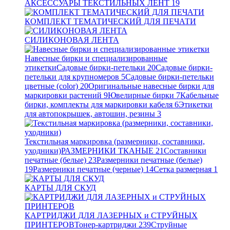
АКСЕССУАРЫ ТЕКСТИЛЬНЫХ ЛЕНТ
19
КОМПЛЕКТ ТЕМАТИЧЕСКИЙ ДЛЯ ПЕЧАТИ
СИЛИКОНОВАЯ ЛЕНТА
Навесные бирки и специализированные
этикетки
Садовые бирки-петельки
20
Садовые бирки-
петельки для крупномеров
5
Садовые бирки-петельки
цветные (color)
20
Оригинальные навесные бирки для
маркировки растений
9
Ювелирные бирки
7
Кабельные
бирки, комплекты для маркировки кабеля
6
Этикетки
для автопокрышек, автошин, резины
3
Текстильная маркировка (размерники, составники,
уходники)
РАЗМЕРНИКИ ТКАНЫЕ
21
Составники
печатные (белые)
23
Размерники печатные (белые)
19
Размерники печатные (черные)
14
Сетка размерная
1
КАРТЫ ДЛЯ СКУД
КАРТРИДЖИ ДЛЯ ЛАЗЕРНЫХ и СТРУЙНЫХ
ПРИНТЕРОВ
Тонер-картриджи
239
Струйные