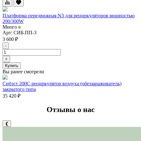
Платформа передвижная N3 для рециркуляторов мощностью
200/300W
Много
Арт: СИБ.ПП-3
3 600
₽
-
+
Купить
Вы ранее смотрели
Сибэст 200С рециркулятор воздуха (обеззараживатель)
закрытого типа
35 420
₽
Отзывы о нас
❰