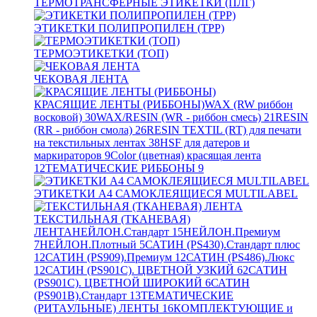
ТЕРМОТРАНСФЕРНЫЕ ЭТИКЕТКИ (ПЛГ)
ЭТИКЕТКИ ПОЛИПРОПИЛЕН (TPP)
ТЕРМОЭТИКЕТКИ (ТОП)
ЧЕКОВАЯ ЛЕНТА
КРАСЯЩИЕ ЛЕНТЫ (РИББОНЫ)
WAX (RW риббон
восковой)
30
WAX/RESIN (WR - риббон смесь)
21
RESIN
(RR - риббон смола)
26
RESIN TEXTIL (RT) для печати
на текстильных лентах
38
HSF для датеров и
маркираторов
9
Color (цветная) красящая лента
12
ТЕМАТИЧЕСКИЕ РИББОНЫ
9
ЭТИКЕТКИ А4 САМОКЛЕЯЩИЕСЯ MULTILABEL
ТЕКСТИЛЬНАЯ (ТКАНЕВАЯ)
ЛЕНТА
НЕЙЛОН.Стандарт
15
НЕЙЛОН.Премиум
7
НЕЙЛОН.Плотный
5
САТИН (PS430).Стандарт плюс
12
САТИН (PS909).Премиум
12
САТИН (PS486).Люкс
12
САТИН (PS901C). ЦВЕТНОЙ УЗКИЙ
62
САТИН
(PS901C). ЦВЕТНОЙ ШИРОКИЙ
6
САТИН
(PS901B).Стандарт
13
ТЕМАТИЧЕСКИЕ
(РИТАУЛЬНЫЕ) ЛЕНТЫ
16
КОМПЛЕКТУЮЩИЕ и