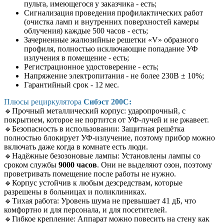
пульта, имеющегося у заказчика - есть;
Сигнализация проведения профилактических работ
(очистка ламп и внутренних поверхностей камеры
облучения) каждые 500 часов - есть;
Зачерненные жалюзийные решетки «V» образного
профиля, полностью исключающие попадание УФ
излучения в помещение - есть;
Регистрационное удостоверение - есть;
Напряжение электропитания - не более 230В ± 10%;
Гарантийный срок - 12 мес.
Плюсы рециркулятора
Сибэст 200С:
🔹
Прочный металлический корпус:
ударопрочный, с
покрытием, которое не портится от УФ-лучей и не ржавеет.
🔹
Безопасность в использовании: Защитная решётка
полностью блокирует УФ-излучение, поэтому прибор можно
включать даже когда в комнате есть люди.
🔹
Надёжные безозоновые лампы: Установлены лампы со
сроком службы
9000 часов
. Они не выделяют озон, поэтому
проветривать помещение после работы не нужно.
🔹
Корпус устойчив к любым дезсредствам, которые
разрешены в больницах и поликлиниках.
🔹
Тихая работа: Уровень шума не превышает 41 дБ, что
комфортно и для персонала, и для посетителей.
🔹
Гибкое крепление: Аппарат можно повесить на стену как