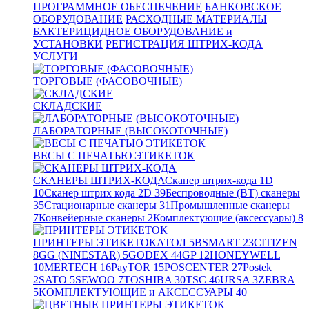
ПРОГРАММНОЕ ОБЕСПЕЧЕНИЕ
БАНКОВСКОЕ
ОБОРУДОВАНИЕ
РАСХОДНЫЕ МАТЕРИАЛЫ
БАКТЕРИЦИДНОЕ ОБОРУДОВАНИЕ и
УСТАНОВКИ
РЕГИСТРАЦИЯ ШТРИХ-КОДА
УСЛУГИ
ТОРГОВЫЕ (ФАСОВОЧНЫЕ)
СКЛАДСКИЕ
ЛАБОРАТОРНЫЕ (ВЫСОКОТОЧНЫЕ)
ВЕСЫ С ПЕЧАТЬЮ ЭТИКЕТОК
СКАНЕРЫ ШТРИХ-КОДА
Сканер штрих-кода 1D
10
Сканер штрих кода 2D
39
Беспроводные (BT) сканеры
35
Стационарные сканеры
31
Промышленные сканеры
7
Конвейерные сканеры
2
Комплектующие (аксессуары)
8
ПРИНТЕРЫ ЭТИКЕТОК
АТОЛ
5
BSMART
23
CITIZEN
8
GG (NINESTAR)
5
GODEX
44
GP
12
HONEYWELL
10
MERTECH
16
PayTOR
15
POSCENTER
27
Postek
2
SATO
5
SEWOO
7
TOSHIBA
30
TSC
46
URSA
3
ZEBRA
5
КОМПЛЕКТУЮЩИЕ и АКСЕССУАРЫ
40