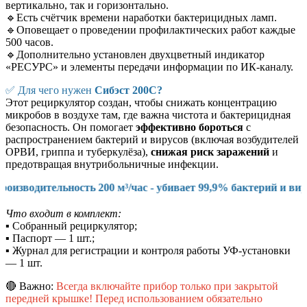
вертикально, так и горизонтально.
🔹Есть счётчик времени наработки бактерицидных ламп.
🔹Оповещает о проведении профилактических работ каждые
500 часов.
🔹Дополнительно установлен двухцветный индикатор
«РЕСУРС» и элементы передачи информации по ИК-каналу.
✅
Для чего нужен
Сибэст 200С?
Этот рециркулятор создан, чтобы снижать концентрацию
микробов в воздухе там, где важна чистота и бактерицидная
безопасность. Он помогает
эффективно бороться
с
распространением бактерий и вирусов (включая возбудителей
ОРВИ, гриппа и туберкулёза),
снижая риск заражений
и
предотвращая внутрибольничные инфекции.
00 м³/час - убивает 99,9% бактерий и вирусов (ГРИПП, ОРВ
Что входит в комплект:
▪
Собранный рециркулятор;
▪
Паспорт — 1 шт.;
▪
Журнал для регистрации и контроля работы УФ-установки
— 1 шт.
🔴 Важно:
Всегда включайте прибор только при закрытой
передней крышке! Перед использованием обязательно