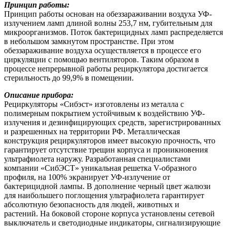
Принцип работы:
Принцип работы основан на обеззараживании воздуха УФ-
излучением ламп длиной волны 253,7 нм, губительным для
микроорганизмов. Поток бактерицидных ламп распределяется
в небольшом замкнутом пространстве. При этом
обеззараживание воздуха осуществляется в процессе его
циркуляции с помощью вентиляторов. Таким образом в
процессе непрерывной работы рециркулятора достигается
стерильность до 99,9% в помещении.
Описание прибора:
Рециркуляторы «Сибэст» изготовлены из металла с
полимерным покрытием устойчивым к воздействию УФ-
излучения и дезинфицирующих средств, зарегистрированных
и разрешенных на территории РФ. Металлическая
конструкция рециркуляторов имеет высокую прочность, что
гарантирует отсутствие трещин корпуса и проникновения
ультрафиолета наружу. Разработанная специалистами
компании «СибЭСТ» уникальная решетка V-образного
профиля, на 100% экранирует УФ-излучение от
бактерицидной лампы. В дополнение черный цвет жалюзи
для наибольшего поглощения ультрафиолета гарантирует
абсолютную безопасность для людей, животных и
растений. На боковой стороне корпуса установлены сетевой
выключатель и светодиодные индикаторы, сигнализирующие