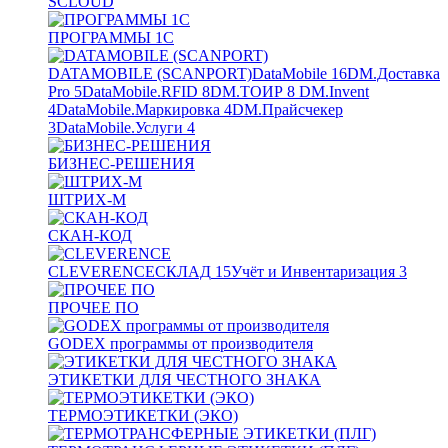
SCLOUD
ПРОГРАММЫ 1С
DATAMOBILE (SCANPORT)
DataMobile
16
DM.Доставка
Pro
5
DataMobile.RFID
8
DM.ТОИР
8
DM.Invent
4
DataMobile.Маркировка
4
DM.Прайсчекер
3
DataMobile.Услуги
4
БИЗНЕС-РЕШЕНИЯ
ШТРИХ-М
СКАН-КОД
CLEVERENCE
СКЛАД
15
Учёт и Инвентаризация
3
ПРОЧЕЕ ПО
GODEX программы от производителя
ЭТИКЕТКИ ДЛЯ ЧЕСТНОГО ЗНАКА
ТЕРМОЭТИКЕТКИ (ЭКО)