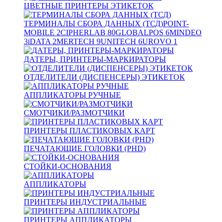
ЦВЕТНЫЕ ПРИНТЕРЫ ЭТИКЕТОК
ТЕРМИНАЛЫ СБОРА ДАННЫХ (ТСД)
POINT-
MOBILE
2
CIPHERLAB
80
GLOBALPOS
6
MINDEO
3
iDATA
2
MERTECH
9
UNITECH
6
UROVO
1
ДАТЕРЫ, ПРИНТЕРЫ-МАРКИРАТОРЫ
ОТДЕЛИТЕЛИ (ДИСПЕНСЕРЫ) ЭТИКЕТОК
АППЛИКАТОРЫ РУЧНЫЕ
СМОТЧИКИ/РАЗМОТЧИКИ
ПРИНТЕРЫ ПЛАСТИКОВЫХ КАРТ
ПЕЧАТАЮЩИЕ ГОЛОВКИ (PHD)
СТОЙКИ-ОСНОВАНИЯ
АППЛИКАТОРЫ
ПРИНТЕРЫ ИНДУСТРИАЛЬНЫЕ
ПРИНТЕРЫ АППЛИКАТОРЫ