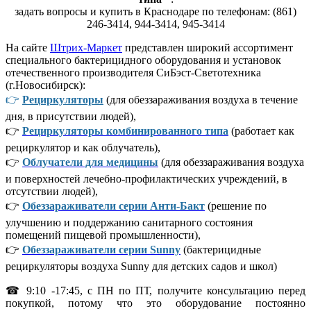
задать вопросы и купить в Краснодаре по телефонам: (861)
246-3414, 944-3414, 945-3414
На сайте
Штрих-Маркет
представлен широкий ассортимент
специального бактерицидного оборудования и установок
отечественного производителя СиБэст-Светотехника
(г.Новосибирск):
👉
Рециркуляторы
(для обеззараживания воздуха в течение
дня, в присутствии людей),
👉
Рециркуляторы комбинированного типа
(работает как
рециркулятор и как облучатель),
👉
Облучатели для медицины
(для обеззараживания воздуха
и поверхностей лечебно-профилактических учреждений, в
отсутствии людей),
👉
Обеззараживатели серии Анти-Бакт
(решение по
улучшению и поддержанию санитарного состояния
помещений пищевой промышленности),
👉
Обеззараживатели серии Sunny
(бактерицидные
рециркуляторы воздуха Sunny для детских садов и школ)
☎ 9:10 -17:45, с ПН по ПТ, получите консультацию перед
покупкой, потому что это оборудование постоянно