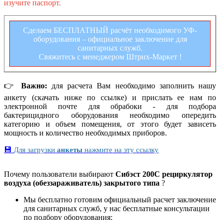
изучите паспорт.
Сделаем БЕСПЛАТНЫЙ расчёт необходимого УФ-
оборудования – официальное заключение для
санитарных служб.
Свяжитесь с менеджером Штрих-Маркет !
👉
Важно:
для расчета Вам необходимо заполнить нашу
анкету (скачать ниже по ссылке) и прислать ее нам по
электронной почте для обрабоки - для подбора
бактерицидного оборудования необходимо опередить
категорию и объем помещения, от этого будет зависеть
мощность и количество необходимых приборов.
💾
Для загрузки
анкеты
нажмите на эту ссылку
Почему пользователи выбирают
Сибэст 200С рециркулятор
воздуха (обеззараживатель) закрытого типа
?
Мы бесплатно готовим официальный расчет заключение
для санитарных служб, у нас бесплатные консультации
по подбору оборудования;