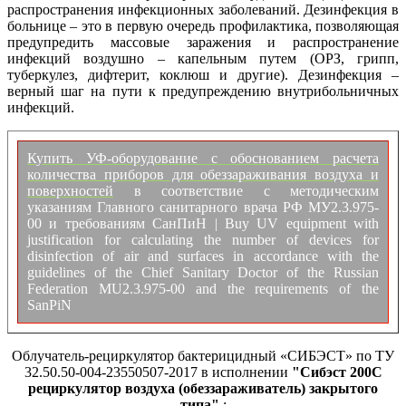
распространения инфекционных заболеваний. Дезинфекция в
больнице – это в первую очередь профилактика, позволяющая
предупредить массовые заражения и распространение
инфекций воздушно – капельным путем (ОРЗ, грипп,
туберкулез, дифтерит, коклюш и другие). Дезинфекция –
верный шаг на пути к предупреждению внутрибольничных
инфекций.
Купить УФ-оборудование с обоснованием расчета
количества приборов для обеззараживания воздуха и
поверхностей
в соответствие с методическим
указаниям Главного санитарного врача РФ МУ2.3.975-
00 и требованиям СанПиН | Buy UV equipment with
justification for calculating the number of devices for
disinfection of air and surfaces in accordance with the
guidelines of the Chief Sanitary Doctor of the Russian
Federation MU2.3.975-00 and the requirements of the
SanPiN
Облучатель-рециркулятор бактерицидный «СИБЭСТ» по ТУ
32.50.50-004-23550507-2017 в исполнении
"Сибэст 200С
рециркулятор воздуха (обеззараживатель) закрытого
типа"
: