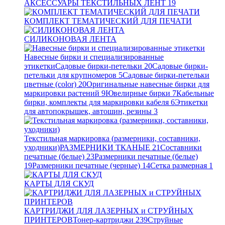
АКСЕССУАРЫ ТЕКСТИЛЬНЫХ ЛЕНТ
19
КОМПЛЕКТ ТЕМАТИЧЕСКИЙ ДЛЯ ПЕЧАТИ
СИЛИКОНОВАЯ ЛЕНТА
Навесные бирки и специализированные
этикетки
Садовые бирки-петельки
20
Садовые бирки-
петельки для крупномеров
5
Садовые бирки-петельки
цветные (color)
20
Оригинальные навесные бирки для
маркировки растений
9
Ювелирные бирки
7
Кабельные
бирки, комплекты для маркировки кабеля
6
Этикетки
для автопокрышек, автошин, резины
3
Текстильная маркировка (размерники, составники,
уходники)
РАЗМЕРНИКИ ТКАНЫЕ
21
Составники
печатные (белые)
23
Размерники печатные (белые)
19
Размерники печатные (черные)
14
Сетка размерная
1
КАРТЫ ДЛЯ СКУД
КАРТРИДЖИ ДЛЯ ЛАЗЕРНЫХ и СТРУЙНЫХ
ПРИНТЕРОВ
Тонер-картриджи
239
Струйные