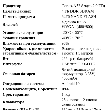
Процессор
Cortex-A53 8 ядер 2.0 ГГц
Память данных
4 ГБ DDR SDRAM
Память программ
64Гб NAND FLASH
4 дюйма IPS &
Дисплей
WVGA（480*800)
Условия эксплуатации
-20°C ~ 55°C
Условия хранения
-40°C ~ 70°C
Влажность при эксплуатации
95%
Ударостойкость (не является
Выдерживает падения с
гарантийным обязательством)
высоты 1.5 метров
Вес
255 гр (с батареей)
Интерфейс
USB тип С 2.0/OTG
Литий-полимерный
Основная батарея
аккумулятор, 3.85V,
4500мАч
Операционная система
Android 10
Пылевлагозащита, IP-рейтинг
IP66
Срок гарантии
1 год
25 кнопок + 2 кнопки
Клавиатура
сканирования
Размеры (Ш x Г x В)
162мм х 71.5мм х 17мм