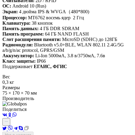
Считыватели:
2D / RFID
ОС:
Android 10 (Rus)
Экран:
4 дюйма IPS & WVGA（480*800)
Процессор:
MT6762 восемь ядер 2 Ггц
Клавиатура:
38 кнопок
Память данных:
4 ГБ DDR SDRAM
Память программ:
64 ГБ NAND FLASH
Слот расширения памяти:
MicroSD (SDHC) до 128ГБ
Радиомодули:
Bluetooth v5.0+BLE, WLAN 802.11 2.4G/5G
a/b/g/n/ac protocol, GPRS/GSM
Аккумулятор:
Li-Ion 5000мА, 3.8 в/3750мА, 7.6в
Класс защиты:
IP66
Поддерживает
ЕГАИС, ФГИС
Вес
0,3 кг
Размеры
75 × 170 × 70 мм
Производитель
Поделиться
Нет в наличии