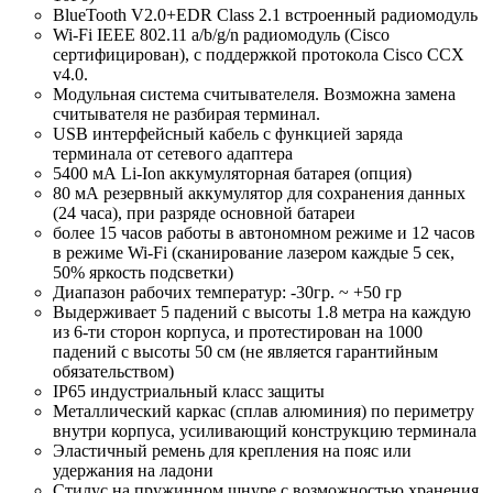
BlueTooth V2.0+EDR Class 2.1 встроенный радиомодуль
Wi-Fi IEEE 802.11 a/b/g/n радиомодуль (Cisco
сертифицирован), с поддержкой протокола Cisco CCX
v4.0.
Модульная система считывателеля. Возможна замена
считывателя не разбирая терминал.
USB интерфейсный кабель с функцией заряда
терминала от сетевого адаптера
5400 мА Li-Ion аккумуляторная батарея (опция)
80 мА резервный аккумулятор для сохранения данных
(24 часа), при разряде основной батареи
более 15 часов работы в автономном режиме и 12 часов
в режиме Wi-Fi (сканирование лазером каждые 5 сек,
50% яркость подсветки)
Диапазон рабочих температур: -30гр. ~ +50 гр
Выдерживает 5 падений с высоты 1.8 метра на каждую
из 6-ти сторон корпуса, и протестирован на 1000
падений с высоты 50 см (не является гарантийным
обязательством)
IP65 индустриальный класс защиты
Металлический каркас (сплав алюминия) по периметру
внутри корпуса, усиливающий конструкцию терминала
Эластичный ремень для крепления на пояс или
удержания на ладони
Стилус на пружинном шнуре с возможностью хранения