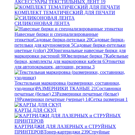
АКСЕССУАРЫ ТЕКСТИЛЬНЫХ ЛЕНТ
19
КОМПЛЕКТ ТЕМАТИЧЕСКИЙ ДЛЯ ПЕЧАТИ
СИЛИКОНОВАЯ ЛЕНТА
Навесные бирки и специализированные
этикетки
Садовые бирки-петельки
20
Садовые бирки-
петельки для крупномеров
5
Садовые бирки-петельки
цветные (color)
20
Оригинальные навесные бирки для
маркировки растений
9
Ювелирные бирки
7
Кабельные
бирки, комплекты для маркировки кабеля
6
Этикетки
для автопокрышек, автошин, резины
3
Текстильная маркировка (размерники, составники,
уходники)
РАЗМЕРНИКИ ТКАНЫЕ
21
Составники
печатные (белые)
23
Размерники печатные (белые)
19
Размерники печатные (черные)
14
Сетка размерная
1
КАРТЫ ДЛЯ СКУД
КАРТРИДЖИ ДЛЯ ЛАЗЕРНЫХ и СТРУЙНЫХ
ПРИНТЕРОВ
Тонер-картриджи
239
Струйные