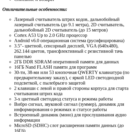
Отличительные особенности:
Лазерный считыватель штрих кодов, дальнобойный
лазерный считыватель (до 9.1 метра), 2D считыватель,
дальнобойный 2D считыватель (до 15 метров)
Cortex A53 Up to 2.0 GHz процессор
Android v6.0 операционная система (русифицирована)
3.5"- цветной, сенсорный дисплей, VGA (640x480),
262.144 цветов, трансфлективный с резистивной тачь
панелью
2ГБ DDR SDRAM оперативной памяти для данных
16ГБ Nand FLASH памяти для программ
30-ти, 38-ми или 53 кнопочная QWERTY клавиатура (по
предварительному заказу), с яркой LED светодиодной
подсветкой, c пылебрызго защитой
2 клавиши с левой и правой стороны корпуса для старта
считывания штрих кода
3-х цветный светодиод статуса и режима работы
Вибро сигнал, звуковой сигнал (зуммер), динамик для
информирования о режимах и статусе работы
Встроенный динамик (моно) для прослушивания аудио
информации
MicroSD (SDHC) слот расширения памяти данных (до
16Гб)