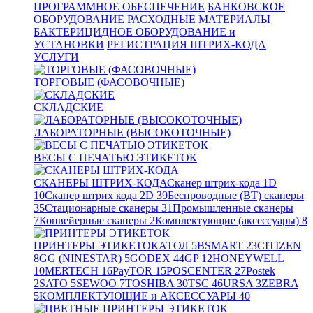
ПРОГРАММНОЕ ОБЕСПЕЧЕНИЕ
БАНКОВСКОЕ
ОБОРУДОВАНИЕ
РАСХОДНЫЕ МАТЕРИАЛЫ
БАКТЕРИЦИДНОЕ ОБОРУДОВАНИЕ и
УСТАНОВКИ
РЕГИСТРАЦИЯ ШТРИХ-КОДА
УСЛУГИ
ТОРГОВЫЕ (ФАСОВОЧНЫЕ)
СКЛАДСКИЕ
ЛАБОРАТОРНЫЕ (ВЫСОКОТОЧНЫЕ)
ВЕСЫ С ПЕЧАТЬЮ ЭТИКЕТОК
СКАНЕРЫ ШТРИХ-КОДА
Сканер штрих-кода 1D
10
Сканер штрих кода 2D
39
Беспроводные (BT) сканеры
35
Стационарные сканеры
31
Промышленные сканеры
7
Конвейерные сканеры
2
Комплектующие (аксессуары)
8
ПРИНТЕРЫ ЭТИКЕТОК
АТОЛ
5
BSMART
23
CITIZEN
8
GG (NINESTAR)
5
GODEX
44
GP
12
HONEYWELL
10
MERTECH
16
PayTOR
15
POSCENTER
27
Postek
2
SATO
5
SEWOO
7
TOSHIBA
30
TSC
46
URSA
3
ZEBRA
5
КОМПЛЕКТУЮЩИЕ и АКСЕССУАРЫ
40