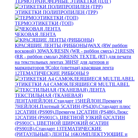
ТЕРМОТРАНСФЕРНЫЕ ЭТИКЕТКИ (ПЛГ)
ЭТИКЕТКИ ПОЛИПРОПИЛЕН (TPP)
ТЕРМОЭТИКЕТКИ (ТОП)
ЧЕКОВАЯ ЛЕНТА
КРАСЯЩИЕ ЛЕНТЫ (РИББОНЫ)
WAX (RW риббон
восковой)
30
WAX/RESIN (WR - риббон смесь)
21
RESIN
(RR - риббон смола)
26
RESIN TEXTIL (RT) для печати
на текстильных лентах
38
HSF для датеров и
маркираторов
9
Color (цветная) красящая лента
12
ТЕМАТИЧЕСКИЕ РИББОНЫ
9
ЭТИКЕТКИ А4 САМОКЛЕЯЩИЕСЯ MULTILABEL
ТЕКСТИЛЬНАЯ (ТКАНЕВАЯ)
ЛЕНТА
НЕЙЛОН.Стандарт
15
НЕЙЛОН.Премиум
7
НЕЙЛОН.Плотный
5
САТИН (PS430).Стандарт плюс
12
САТИН (PS909).Премиум
12
САТИН (PS486).Люкс
12
САТИН (PS901C). ЦВЕТНОЙ УЗКИЙ
62
САТИН
(PS901C). ЦВЕТНОЙ ШИРОКИЙ
6
САТИН
(PS901B).Стандарт
13
ТЕМАТИЧЕСКИЕ
(РИТАУЛЬНЫЕ) ЛЕНТЫ
16
КОМПЛЕКТУЮЩИЕ и