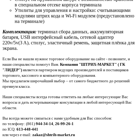
в специальном отсеке корпуса терминала
Утилиты для управления и настройки: считывающими
модулями штрих кода и Wi-Fi модулем (предустановлено
на терминале)
Комплектация:
терминал сбора данных, аккумуляторная
батарея, USB интерфейсный кабель, сетевой адаптер
220v/5v(3 A), стилус, эластичный ремень, защитная плёнка для
экрана.
Если Вы не нашли нужное торговое оборудование на сайте - позвоните, и
наши специалисты помогут Вам.
Компания "ШТРИХ-МАРКЕТ" ( ГК
"ЛИДЕР")
является партнером ведущих производителей и поставщиков
торгового, кассового и компьютерного оборудования.
Мы предлагаем широчайший выбор – от самого бюджетного до решений
премиум класса.
Наши специалисты всегда готовы ответить на любые интересующие Вас
вопросы и дать исчерпывающие консультации в любой интересующей Вас
области.
Вы всегда можете связаться с нами удобным для Вас способом:
по телефону: (861)
944-34-14
,
26-99-26-1
по ICQ:
613-448-441
или через e-mail:
zakaz@shtrih-market.ru