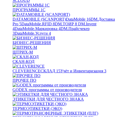
SCLOUD
ПРОГРАММЫ 1С
DATAMOBILE (SCANPORT)
DataMobile
16
DM.Доставка
Pro
5
DataMobile.RFID
8
DM.ТОИР
8
DM.Invent
4
DataMobile.Маркировка
4
DM.Прайсчекер
3
DataMobile.Услуги
4
БИЗНЕС-РЕШЕНИЯ
ШТРИХ-М
СКАН-КОД
CLEVERENCE
СКЛАД
15
Учёт и Инвентаризация
3
ПРОЧЕЕ ПО
GODEX программы от производителя
ЭТИКЕТКИ ДЛЯ ЧЕСТНОГО ЗНАКА
ТЕРМОЭТИКЕТКИ (ЭКО)