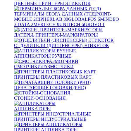
ЦВЕТНЫЕ ПРИНТЕРЫ ЭТИКЕТОК
ТЕРМИНАЛЫ СБОРА ДАННЫХ (ТСД)
POINT-
MOBILE
2
CIPHERLAB
80
GLOBALPOS
6
MINDEO
3
iDATA
2
MERTECH
9
UNITECH
6
UROVO
1
ДАТЕРЫ, ПРИНТЕРЫ-МАРКИРАТОРЫ
ОТДЕЛИТЕЛИ (ДИСПЕНСЕРЫ) ЭТИКЕТОК
АППЛИКАТОРЫ РУЧНЫЕ
СМОТЧИКИ/РАЗМОТЧИКИ
ПРИНТЕРЫ ПЛАСТИКОВЫХ КАРТ
ПЕЧАТАЮЩИЕ ГОЛОВКИ (PHD)
СТОЙКИ-ОСНОВАНИЯ
АППЛИКАТОРЫ
ПРИНТЕРЫ ИНДУСТРИАЛЬНЫЕ
ПРИНТЕРЫ АППЛИКАТОРЫ