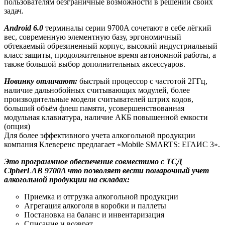
пользователям безграничные возможности в решении своих
задач.
Android 6.0
терминалы серии 9700A сочетают в себе лёгкий
вес, современную элементную базу, эргономичный
обтекаемый обрезиненный корпус, высокий индустриальный
класс защиты, продолжительное время автономной работы, а
также большой выбор дополнительных аксессуаров.
Новинку отличают:
быстрый процессор с частотой 2ГГц,
наличие дальнобойных считывающих модулей, более
производительные модели считывателей штрих кодов,
больший объём флеш памяти, усовершенствованная
модульная клавиатура, наличие АКБ повышенной емкости
(опция)
Для более эффективного учета алкогольной продукции
компания Клеверенс предлагает «Mobile SMARTS: ЕГАИС 3».
Это программное обеспечение совместимо с ТСД
CipherLAB 9700A что позволяет вести помарочный учет
алкогольной продукции на складах:
Приемка и отгрузка алкогольной продукции
Агрегация алкоголя в коробки и паллеты
Постановка на баланс и инвентаризация
Списание и возврат