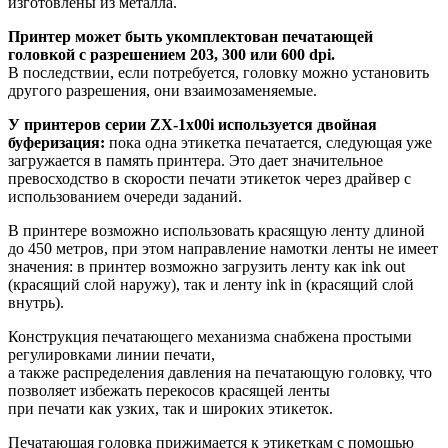
изготовлены из металла.
Принтер может быть укомплектован печатающей
головкой с разрешением 203, 300 или 600 dpi.
В последствии, если потребуется, головку можно установить
другого разрешения, они взаимозаменяемые.
У принтеров серии ZX-1х00i используется двойная
буферизация:
пока одна этикетка печатается, следующая уже
загружается в память принтера. Это дает значительное
превосходство в скорости печати этикеток через драйвер с
использованием очереди заданий.
В принтере возможно использовать красящую ленту длиной
до 450 метров, при этом направление намотки ленты не имеет
значения: в принтер возможно загрузить ленту как ink out
(красящий слой наружу), так и ленту ink in (красящий слой
внутрь).
Конструкция печатающего механизма снабжена простыми
регулировками линии печати,
а также распределения давления на печатающую головку, что
позволяет избежать перекосов красящей ленты
при печати как узких, так и широких этикеток.
Печатающая головка прижимается к этикеткам с помощью