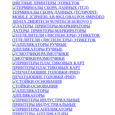
ЦВЕТНЫЕ ПРИНТЕРЫ ЭТИКЕТОК
ТЕРМИНАЛЫ СБОРА ДАННЫХ (ТСД)
POINT-
MOBILE
2
CIPHERLAB
80
GLOBALPOS
6
MINDEO
3
iDATA
2
MERTECH
9
UNITECH
6
UROVO
1
ДАТЕРЫ, ПРИНТЕРЫ-МАРКИРАТОРЫ
ОТДЕЛИТЕЛИ (ДИСПЕНСЕРЫ) ЭТИКЕТОК
АППЛИКАТОРЫ РУЧНЫЕ
СМОТЧИКИ/РАЗМОТЧИКИ
ПРИНТЕРЫ ПЛАСТИКОВЫХ КАРТ
ПЕЧАТАЮЩИЕ ГОЛОВКИ (PHD)
СТОЙКИ-ОСНОВАНИЯ
АППЛИКАТОРЫ
ПРИНТЕРЫ ИНДУСТРИАЛЬНЫЕ
ПРИНТЕРЫ АППЛИКАТОРЫ