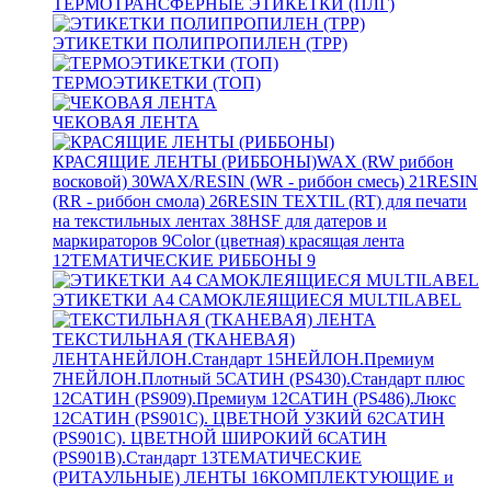
ТЕРМОТРАНСФЕРНЫЕ ЭТИКЕТКИ (ПЛГ)
ЭТИКЕТКИ ПОЛИПРОПИЛЕН (TPP)
ТЕРМОЭТИКЕТКИ (ТОП)
ЧЕКОВАЯ ЛЕНТА
КРАСЯЩИЕ ЛЕНТЫ (РИББОНЫ)
WAX (RW риббон
восковой)
30
WAX/RESIN (WR - риббон смесь)
21
RESIN
(RR - риббон смола)
26
RESIN TEXTIL (RT) для печати
на текстильных лентах
38
HSF для датеров и
маркираторов
9
Color (цветная) красящая лента
12
ТЕМАТИЧЕСКИЕ РИББОНЫ
9
ЭТИКЕТКИ А4 САМОКЛЕЯЩИЕСЯ MULTILABEL
ТЕКСТИЛЬНАЯ (ТКАНЕВАЯ)
ЛЕНТА
НЕЙЛОН.Стандарт
15
НЕЙЛОН.Премиум
7
НЕЙЛОН.Плотный
5
САТИН (PS430).Стандарт плюс
12
САТИН (PS909).Премиум
12
САТИН (PS486).Люкс
12
САТИН (PS901C). ЦВЕТНОЙ УЗКИЙ
62
САТИН
(PS901C). ЦВЕТНОЙ ШИРОКИЙ
6
САТИН
(PS901B).Стандарт
13
ТЕМАТИЧЕСКИЕ
(РИТАУЛЬНЫЕ) ЛЕНТЫ
16
КОМПЛЕКТУЮЩИЕ и