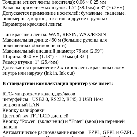
Толщина этикет ленты (носителя): 0.06 ~ 0.25 мм
Размеры применяемых втулок: 1.5" (38.1мм) и 3" (76.2мм)
Допускается применение носителей: бумажные, тканевые,
полимерные, картон, текстиль и другие в рулонах
Параметры красящей ленты:
Тип красящей ленты: WAX, RESIN, WAX/RESIN
Максимальная длина: 450 м (большие рулоны для
повышенных объёмов печати)
Максимальный внешний диаметр: 76 мм (2.99")
Ширина: 30.0 мм (1.18") ~ 110 мм (4.33")
Размер втулки: 1" (25.4мм)
Допускается применение 2-х типов лент: красящим слоем
внутрь или наружу (Ink in, Ink out)
В стандартной комплектации принтер уже имеет:
RTC- микросхему календаря/часов
интерфейсы - USB2.0, RS232, RJ45, 3 USB Host
встроенный LAN
Кнопку калибровки
Цветной тач TFT LCD дисплей
Кнопку "Power" (включения) и "Enter" (ввод) на передней
панели
Автоматическое распознавание языков - EZPL, GEPL и GZPL.