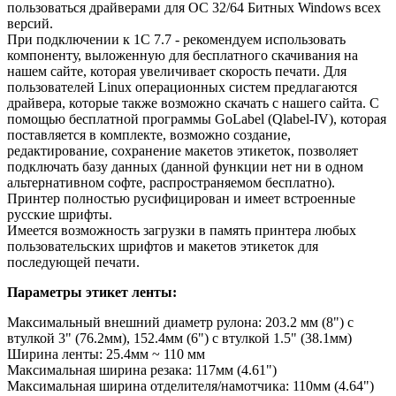
пользоваться драйверами для ОС 32/64 Битных Windows всех
версий.
При подключении к 1С 7.7 - рекомендуем использовать
компоненту, выложенную для бесплатного скачивания на
нашем сайте, которая увеличивает скорость печати. Для
пользователей Linux операционных систем предлагаются
драйвера, которые также возможно скачать с нашего сайта. С
помощью бесплатной программы GoLabel (Qlabel-IV), которая
поставляется в комплекте, возможно создание,
редактирование, сохранение макетов этикеток, позволяет
подключать базу данных (данной функции нет ни в одном
альтернативном софте, распространяемом бесплатно).
Принтер полностью русифицирован и имеет встроенные
русские шрифты.
Имеется возможность загрузки в память принтера любых
пользовательских шрифтов и макетов этикеток для
последующей печати.
Параметры этикет ленты:
Максимальный внешний диаметр рулона: 203.2 мм (8") c
втулкой 3" (76.2мм), 152.4мм (6") с втулкой 1.5" (38.1мм)
Ширина ленты: 25.4мм ~ 110 мм
Максимальная ширина резака: 117мм (4.61")
Максимальная ширина отделителя/намотчика: 110мм (4.64")