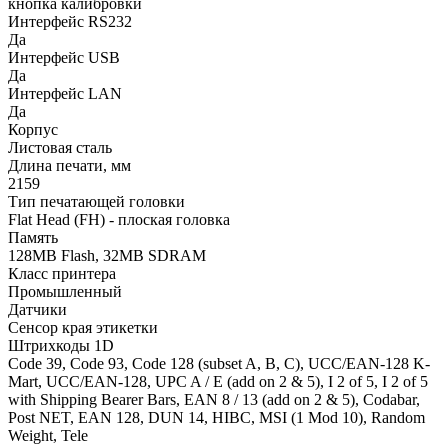
кнопка калибровки
Интерфейс RS232
Да
Интерфейс USB
Да
Интерфейс LAN
Да
Корпус
Листовая сталь
Длина печати, мм
2159
Тип печатающей головки
Flat Head (FH) - плоская головка
Память
128MB Flash, 32MB SDRAM
Класс принтера
Промышленный
Датчики
Сенсор края этикетки
Штрихкоды 1D
Code 39, Code 93, Code 128 (subset A, B, C), UCC/EAN-128 K-
Mart, UCC/EAN-128, UPC A / E (add on 2 & 5), I 2 of 5, I 2 of 5
with Shipping Bearer Bars, EAN 8 / 13 (add on 2 & 5), Codabar,
Post NET, EAN 128, DUN 14, HIBC, MSI (1 Mod 10), Random
Weight, Tele