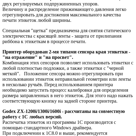
двух регулируемых подпружиненных упоров.
Величину и распределение прижимающего давления легко
отрегулировать для достижения максимального качества
печати этикеток любой ширины.
Специальная "щетка" предназначена для снятия статического
электричества с красящей ленты - защита от прилипания
риббона к этикеткам в процессе печати.
Принтер оборудован 2-мя типами сенсора края этикетки -
"на отражение" и "на просвет".
Комбинация этих сенсоров позволяет использовать этикетки с
любой плотностью подложки, а также этикетки с "черной
меткой". Положение сенсора можно отрегулировать при
использовании этикеток неправильной геометрии или ленты
в несколько ручьёв. Перед использованием принтера
необходимо запустить процесс калибровки для определения
размера заправленных в него этикеток. Для этого надо нажать
соответствующую кнопку на задней стороне принтера.
Godex ZX-1200i/1300i/1600i - рассчитаны на совместную
работу с 1С любых версий.
Распечатка этикеток из программы 1С производится с
помощью стандартного Windows драйвера.
При подключении к 1С8.0 и выше, рекомендуется