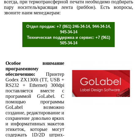
всегда, при термотрансферной печати необходимо подбирать
пару носитель/красящая лента (риббон). Есть вопросы,
звоните наим менеджерам:
Отдел продаж: +7 (861) 246-34-14, 944-34-14,
945-34-14
Техническая поддержка и сервис: +7 (961)
505-34-14
Особое внимание
программному
обеспечению:
Принтер
Godex ZX1300i (TT, USB +
RS232 + Ethernet) 300dpi
поставляется вместе с
программой GoLabel. С
помощью программы
GoLabel возможно
создание, редактирование и
сохранение довольно ярких
и информативных макетов
этикеток, которые могут
содержать 1D/2D штрих-