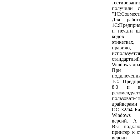
тестирован
получили с
"1С:Совмест
Для рабо
1С:Предприя
и печати ш
кодов
этикетках,
правило,
используется
стандартный
Windows дра
При
подключен
1С: Предпр
8.0 и в
рекомендует
пользоваться
драйверами
ОС 32/64 Б
Windows 
версий. А 
Вы подключ
принтер к с
версии