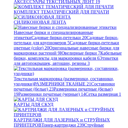
АКСЕССУАРЫ ТЕКСТИЛЬНЫХ ЛЕНТ
19
КОМПЛЕКТ ТЕМАТИЧЕСКИЙ ДЛЯ ПЕЧАТИ
СИЛИКОНОВАЯ ЛЕНТА
Навесные бирки и специализированные
этикетки
Садовые бирки-петельки
20
Садовые бирки-
петельки для крупномеров
5
Садовые бирки-петельки
цветные (color)
20
Оригинальные навесные бирки для
маркировки растений
9
Ювелирные бирки
7
Кабельные
бирки, комплекты для маркировки кабеля
6
Этикетки
для автопокрышек, автошин, резины
3
Текстильная маркировка (размерники, составники,
уходники)
РАЗМЕРНИКИ ТКАНЫЕ
21
Составники
печатные (белые)
23
Размерники печатные (белые)
19
Размерники печатные (черные)
14
Сетка размерная
1
КАРТЫ ДЛЯ СКУД
КАРТРИДЖИ ДЛЯ ЛАЗЕРНЫХ и СТРУЙНЫХ
ПРИНТЕРОВ
Тонер-картриджи
239
Струйные