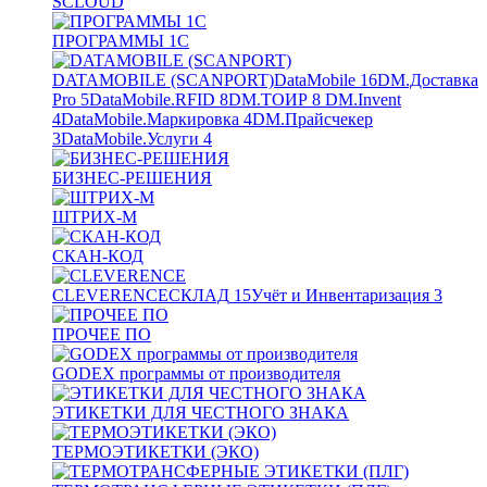
SCLOUD
ПРОГРАММЫ 1С
DATAMOBILE (SCANPORT)
DataMobile
16
DM.Доставка
Pro
5
DataMobile.RFID
8
DM.ТОИР
8
DM.Invent
4
DataMobile.Маркировка
4
DM.Прайсчекер
3
DataMobile.Услуги
4
БИЗНЕС-РЕШЕНИЯ
ШТРИХ-М
СКАН-КОД
CLEVERENCE
СКЛАД
15
Учёт и Инвентаризация
3
ПРОЧЕЕ ПО
GODEX программы от производителя
ЭТИКЕТКИ ДЛЯ ЧЕСТНОГО ЗНАКА
ТЕРМОЭТИКЕТКИ (ЭКО)