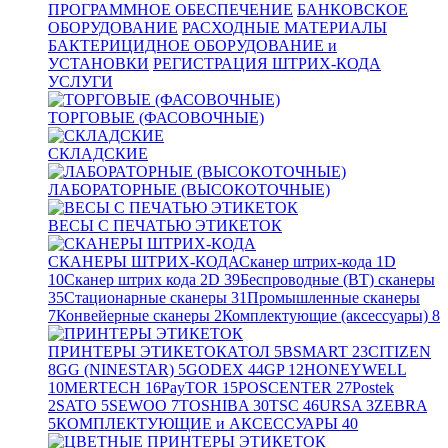
ПРОГРАММНОЕ ОБЕСПЕЧЕНИЕ
БАНКОВСКОЕ
ОБОРУДОВАНИЕ
РАСХОДНЫЕ МАТЕРИАЛЫ
БАКТЕРИЦИДНОЕ ОБОРУДОВАНИЕ и
УСТАНОВКИ
РЕГИСТРАЦИЯ ШТРИХ-КОДА
УСЛУГИ
ТОРГОВЫЕ (ФАСОВОЧНЫЕ)
СКЛАДСКИЕ
ЛАБОРАТОРНЫЕ (ВЫСОКОТОЧНЫЕ)
ВЕСЫ С ПЕЧАТЬЮ ЭТИКЕТОК
СКАНЕРЫ ШТРИХ-КОДА
Сканер штрих-кода 1D
10
Сканер штрих кода 2D
39
Беспроводные (BT) сканеры
35
Стационарные сканеры
31
Промышленные сканеры
7
Конвейерные сканеры
2
Комплектующие (аксессуары)
8
ПРИНТЕРЫ ЭТИКЕТОК
АТОЛ
5
BSMART
23
CITIZEN
8
GG (NINESTAR)
5
GODEX
44
GP
12
HONEYWELL
10
MERTECH
16
PayTOR
15
POSCENTER
27
Postek
2
SATO
5
SEWOO
7
TOSHIBA
30
TSC
46
URSA
3
ZEBRA
5
КОМПЛЕКТУЮЩИЕ и АКСЕССУАРЫ
40