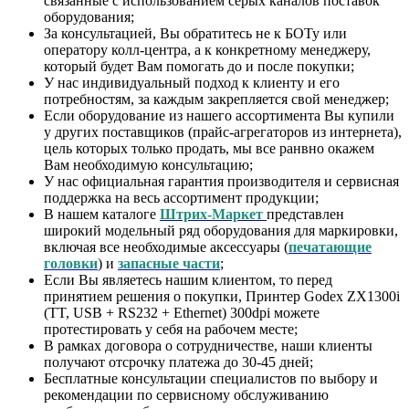
связанные с использованием серых каналов поставок
оборудования;
За консультацией, Вы обратитесь не к БОТу или
оператору колл-центра, а к конкретному менеджеру,
который будет Вам помогать до и после покупки;
У нас индивидуальный подход к клиенту и его
потребностям, за каждым закрепляется свой менеджер;
Если оборудование из нашего ассортимента Вы купили
у других поставщиков (прайс-агрегаторов из интернета),
цель которых только продать, мы все ранвно окажем
Вам необходимую консультацию;
У нас официальная гарантия производителя и сервисная
поддержка на весь ассортимент продукции;
В нашем каталоге
Штрих-Маркет
представлен
широкий модельный ряд оборудования для маркировки,
включая все необходимые аксессуары (
печатающие
головки
) и
запасные части
;
Если Вы являетесь нашим клиентом, то перед
принятием решения о покупки, Принтер Godex ZX1300i
(TT, USB + RS232 + Ethernet) 300dpi можете
протестировать у себя на рабочем месте;
В рамках договора о сотрудничестве, наши клиенты
получают отсрочку платежа до 30-45 дней;
Бесплатные консультации специалистов по выбору и
рекомендации по сервисному обслуживанию