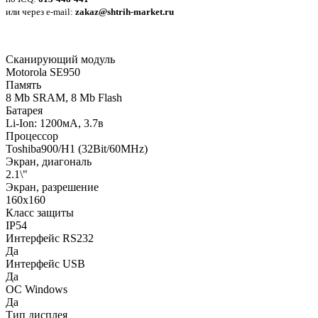
или через e-mail:
zakaz@shtrih-market.ru
Сканирующий модуль
Motorola SE950
Память
8 Mb SRAM, 8 Mb Flash
Батарея
Li-Ion: 1200мА, 3.7в
Процессор
Toshiba900/H1 (32Bit/60MHz)
Экран, диагональ
2.1\"
Экран, разрешение
160x160
Класс защиты
IP54
Интерфейс RS232
Да
Интерфейс USB
Да
ОC Windows
Да
Тип дисплея