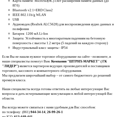
Карта памяти: MicroSD(HC) слот расширения памяти данных (до
8Гб)
Bluetooth v2.1+ERD Class2
IEEE 802.11b/g WLAN
USB
Аудиокодек (Realtek ALC5628) для воспроизведения аудио данных и
полифонии
Батарея: 1200 мА Li-Ion
Защита: Устойчивость к многократным падениям на бетонную
поверхность с высоты 1.2 метра (5 падений на каждую сторону)
Индустриальный класс защиты - IP54
Если Вы не нашли нужное торговое оборудование на сайте - позвоните, и
наши специалисты помогут Вам.
Компания "ШТРИХ-МАРКЕТ" ( ГК
"ЛИДЕР")
является партнером ведущих производителей и поставщиков
торгового, кассового и компьютерного оборудования.
Мы предлагаем широчайший выбор – от самого бюджетного до решений
премиум класса.
Наши специалисты всегда готовы ответить на любые интересующие Вас
вопросы и дать исчерпывающие консультации в любой интересующей Вас
области.
Вы всегда можете связаться с нами удобным для Вас способом:
по телефону: (861)
944-34-14
,
26-99-26-1
по ICQ:
613-448-441