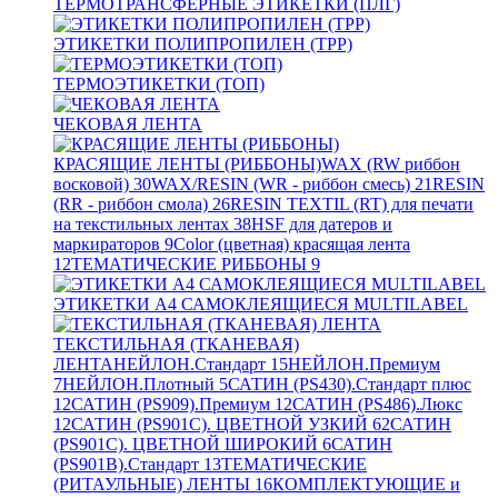
ТЕРМОТРАНСФЕРНЫЕ ЭТИКЕТКИ (ПЛГ)
ЭТИКЕТКИ ПОЛИПРОПИЛЕН (TPP)
ТЕРМОЭТИКЕТКИ (ТОП)
ЧЕКОВАЯ ЛЕНТА
КРАСЯЩИЕ ЛЕНТЫ (РИББОНЫ)
WAX (RW риббон
восковой)
30
WAX/RESIN (WR - риббон смесь)
21
RESIN
(RR - риббон смола)
26
RESIN TEXTIL (RT) для печати
на текстильных лентах
38
HSF для датеров и
маркираторов
9
Color (цветная) красящая лента
12
ТЕМАТИЧЕСКИЕ РИББОНЫ
9
ЭТИКЕТКИ А4 САМОКЛЕЯЩИЕСЯ MULTILABEL
ТЕКСТИЛЬНАЯ (ТКАНЕВАЯ)
ЛЕНТА
НЕЙЛОН.Стандарт
15
НЕЙЛОН.Премиум
7
НЕЙЛОН.Плотный
5
САТИН (PS430).Стандарт плюс
12
САТИН (PS909).Премиум
12
САТИН (PS486).Люкс
12
САТИН (PS901C). ЦВЕТНОЙ УЗКИЙ
62
САТИН
(PS901C). ЦВЕТНОЙ ШИРОКИЙ
6
САТИН
(PS901B).Стандарт
13
ТЕМАТИЧЕСКИЕ
(РИТАУЛЬНЫЕ) ЛЕНТЫ
16
КОМПЛЕКТУЮЩИЕ и