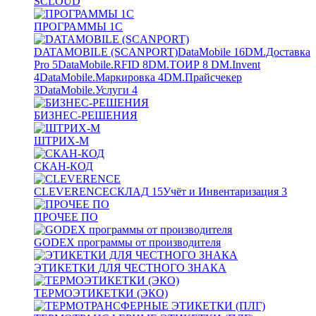
SCLOUD
ПРОГРАММЫ 1С
DATAMOBILE (SCANPORT)
DataMobile
16
DM.Доставка
Pro
5
DataMobile.RFID
8
DM.ТОИР
8
DM.Invent
4
DataMobile.Маркировка
4
DM.Прайсчекер
3
DataMobile.Услуги
4
БИЗНЕС-РЕШЕНИЯ
ШТРИХ-М
СКАН-КОД
CLEVERENCE
СКЛАД
15
Учёт и Инвентаризация
3
ПРОЧЕЕ ПО
GODEX программы от производителя
ЭТИКЕТКИ ДЛЯ ЧЕСТНОГО ЗНАКА
ТЕРМОЭТИКЕТКИ (ЭКО)