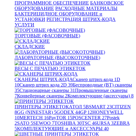
ПРОГРАММНОЕ ОБЕСПЕЧЕНИЕ
БАНКОВСКОЕ
ОБОРУДОВАНИЕ
РАСХОДНЫЕ МАТЕРИАЛЫ
БАКТЕРИЦИДНОЕ ОБОРУДОВАНИЕ и
УСТАНОВКИ
РЕГИСТРАЦИЯ ШТРИХ-КОДА
УСЛУГИ
ТОРГОВЫЕ (ФАСОВОЧНЫЕ)
СКЛАДСКИЕ
ЛАБОРАТОРНЫЕ (ВЫСОКОТОЧНЫЕ)
ВЕСЫ С ПЕЧАТЬЮ ЭТИКЕТОК
СКАНЕРЫ ШТРИХ-КОДА
Сканер штрих-кода 1D
10
Сканер штрих кода 2D
39
Беспроводные (BT) сканеры
35
Стационарные сканеры
31
Промышленные сканеры
7
Конвейерные сканеры
2
Комплектующие (аксессуары)
8
ПРИНТЕРЫ ЭТИКЕТОК
АТОЛ
5
BSMART
23
CITIZEN
8
GG (NINESTAR)
5
GODEX
44
GP
12
HONEYWELL
10
MERTECH
16
PayTOR
15
POSCENTER
27
Postek
2
SATO
5
SEWOO
7
TOSHIBA
30
TSC
46
URSA
3
ZEBRA
5
КОМПЛЕКТУЮЩИЕ и АКСЕССУАРЫ
40