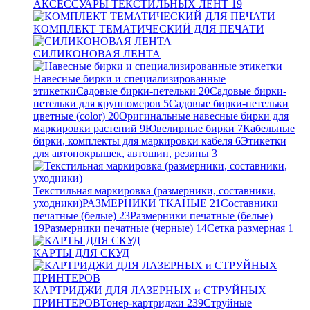
АКСЕССУАРЫ ТЕКСТИЛЬНЫХ ЛЕНТ
19
КОМПЛЕКТ ТЕМАТИЧЕСКИЙ ДЛЯ ПЕЧАТИ
СИЛИКОНОВАЯ ЛЕНТА
Навесные бирки и специализированные
этикетки
Садовые бирки-петельки
20
Садовые бирки-
петельки для крупномеров
5
Садовые бирки-петельки
цветные (color)
20
Оригинальные навесные бирки для
маркировки растений
9
Ювелирные бирки
7
Кабельные
бирки, комплекты для маркировки кабеля
6
Этикетки
для автопокрышек, автошин, резины
3
Текстильная маркировка (размерники, составники,
уходники)
РАЗМЕРНИКИ ТКАНЫЕ
21
Составники
печатные (белые)
23
Размерники печатные (белые)
19
Размерники печатные (черные)
14
Сетка размерная
1
КАРТЫ ДЛЯ СКУД
КАРТРИДЖИ ДЛЯ ЛАЗЕРНЫХ и СТРУЙНЫХ
ПРИНТЕРОВ
Тонер-картриджи
239
Струйные