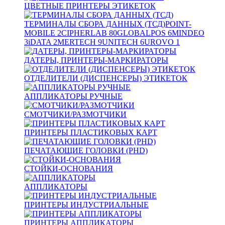
ЦВЕТНЫЕ ПРИНТЕРЫ ЭТИКЕТОК
ТЕРМИНАЛЫ СБОРА ДАННЫХ (ТСД)
POINT-
MOBILE
2
CIPHERLAB
80
GLOBALPOS
6
MINDEO
3
iDATA
2
MERTECH
9
UNITECH
6
UROVO
1
ДАТЕРЫ, ПРИНТЕРЫ-МАРКИРАТОРЫ
ОТДЕЛИТЕЛИ (ДИСПЕНСЕРЫ) ЭТИКЕТОК
АППЛИКАТОРЫ РУЧНЫЕ
СМОТЧИКИ/РАЗМОТЧИКИ
ПРИНТЕРЫ ПЛАСТИКОВЫХ КАРТ
ПЕЧАТАЮЩИЕ ГОЛОВКИ (PHD)
СТОЙКИ-ОСНОВАНИЯ
АППЛИКАТОРЫ
ПРИНТЕРЫ ИНДУСТРИАЛЬНЫЕ
ПРИНТЕРЫ АППЛИКАТОРЫ