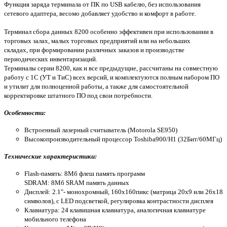
Функция заряда терминала от ПК по USB кабелю, без использования
сетевого адаптера, весомо добавляет удобство и комфорт в работе.
Терминал сбора данных 8200 особенно эффективен при использовании в
торговых залах, малых торговых предприятий или на небольших
складах, при формировании различных заказов и производстве
периодических инвентаризаций.
Терминалы серии 8200, как и все предыдущие, рассчитаны на совместную
работу с 1С (УТ и ТиС) всех версий, и комплектуются полным набором ПО
и утилит для полноценной работы, а также для самостоятельной
корректировке штатного ПО под свои потребности.
Особенности:
Встроенный лазерный считыватель (Motorola SE950)
Высокопроизводительный процессор Toshiba900/H1 (32Бит/60МГц)
Технические характеристики:
Flash-память: 8Мб флеш память программ
SDRAM: 8Мб SRAM память данных
Дисплей: 2.1"- монохромный, 160x160пикс (матрица 20x9 или 26х18
символов), c LED подсветкой, регулировка контрастности дисплея
Клавиатура: 24 клавишная клавиатура, аналогичная клавиатуре
мобильного телефона