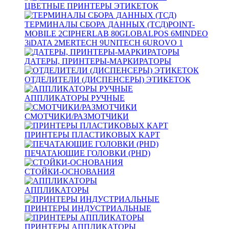
ЦВЕТНЫЕ ПРИНТЕРЫ ЭТИКЕТОК
ТЕРМИНАЛЫ СБОРА ДАННЫХ (ТСД)
POINT-
MOBILE
2
CIPHERLAB
80
GLOBALPOS
6
MINDEO
3
iDATA
2
MERTECH
9
UNITECH
6
UROVO
1
ДАТЕРЫ, ПРИНТЕРЫ-МАРКИРАТОРЫ
ОТДЕЛИТЕЛИ (ДИСПЕНСЕРЫ) ЭТИКЕТОК
АППЛИКАТОРЫ РУЧНЫЕ
СМОТЧИКИ/РАЗМОТЧИКИ
ПРИНТЕРЫ ПЛАСТИКОВЫХ КАРТ
ПЕЧАТАЮЩИЕ ГОЛОВКИ (PHD)
СТОЙКИ-ОСНОВАНИЯ
АППЛИКАТОРЫ
ПРИНТЕРЫ ИНДУСТРИАЛЬНЫЕ
ПРИНТЕРЫ АППЛИКАТОРЫ