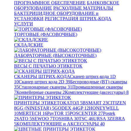
ПРОГРАММНОЕ ОБЕСПЕЧЕНИЕ
БАНКОВСКОЕ
ОБОРУДОВАНИЕ
РАСХОДНЫЕ МАТЕРИАЛЫ
БАКТЕРИЦИДНОЕ ОБОРУДОВАНИЕ и
УСТАНОВКИ
РЕГИСТРАЦИЯ ШТРИХ-КОДА
УСЛУГИ
ТОРГОВЫЕ (ФАСОВОЧНЫЕ)
СКЛАДСКИЕ
ЛАБОРАТОРНЫЕ (ВЫСОКОТОЧНЫЕ)
ВЕСЫ С ПЕЧАТЬЮ ЭТИКЕТОК
СКАНЕРЫ ШТРИХ-КОДА
Сканер штрих-кода 1D
10
Сканер штрих кода 2D
39
Беспроводные (BT) сканеры
35
Стационарные сканеры
31
Промышленные сканеры
7
Конвейерные сканеры
2
Комплектующие (аксессуары)
8
ПРИНТЕРЫ ЭТИКЕТОК
АТОЛ
5
BSMART
23
CITIZEN
8
GG (NINESTAR)
5
GODEX
44
GP
12
HONEYWELL
10
MERTECH
16
PayTOR
15
POSCENTER
27
Postek
2
SATO
5
SEWOO
7
TOSHIBA
30
TSC
46
URSA
3
ZEBRA
5
КОМПЛЕКТУЮЩИЕ и АКСЕССУАРЫ
40