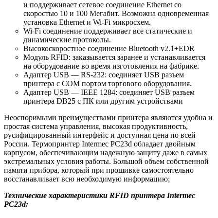
и поддерживает сетевое соединение Ethernet со
скоростью 10 и 100 Мегабит. Возможна одновременная
установка Ethernet и Wi-Fi микросхем.
Wi-Fi соединение поддерживает все статические и
динамические протоколы.
Высокоскоростное соединение Bluetooth v2.1+EDR
Модуль RFID: заказывается заранее и устанавливается
на оборудование во время изготовления на фабрике.
Адаптер USB — RS-232: соединяет USB разъем
принтера с COM портом торгового оборудования.
Адаптер USB — IEEE 1284: соединяет USB разъем
принтера DB25 с ПК или другим устройствами
Неоспоримыми преимуществами принтера являются удобна и
простая система управления, высокая продуктивность,
русифицированный интерфейс и доступная цена по всей
России. Термопринтер Intermec PC23d обладает двойным
корпусом, обеспечивающим надежную защиту даже в самых
экстремальных условия работы. Большой объем собственной
памяти прибора, который при прошивке самостоятельно
восстанавливает всю необходимую информацию;
Технические характеристики RFID принтера Intermec
PC23d: