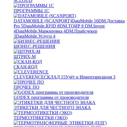
SCLOUD
ПРОГРАММЫ 1С
DATAMOBILE (SCANPORT)
DataMobile
16
DM.Доставка
Pro
5
DataMobile.RFID
8
DM.ТОИР
8
DM.Invent
4
DataMobile.Маркировка
4
DM.Прайсчекер
3
DataMobile.Услуги
4
БИЗНЕС-РЕШЕНИЯ
ШТРИХ-М
СКАН-КОД
CLEVERENCE
СКЛАД
15
Учёт и Инвентаризация
3
ПРОЧЕЕ ПО
GODEX программы от производителя
ЭТИКЕТКИ ДЛЯ ЧЕСТНОГО ЗНАКА
ТЕРМОЭТИКЕТКИ (ЭКО)