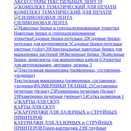
АКСЕССУАРЫ ТЕКСТИЛЬНЫХ ЛЕНТ
19
КОМПЛЕКТ ТЕМАТИЧЕСКИЙ ДЛЯ ПЕЧАТИ
СИЛИКОНОВАЯ ЛЕНТА
Навесные бирки и специализированные
этикетки
Садовые бирки-петельки
20
Садовые бирки-
петельки для крупномеров
5
Садовые бирки-петельки
цветные (color)
20
Оригинальные навесные бирки для
маркировки растений
9
Ювелирные бирки
7
Кабельные
бирки, комплекты для маркировки кабеля
6
Этикетки
для автопокрышек, автошин, резины
3
Текстильная маркировка (размерники, составники,
уходники)
РАЗМЕРНИКИ ТКАНЫЕ
21
Составники
печатные (белые)
23
Размерники печатные (белые)
19
Размерники печатные (черные)
14
Сетка размерная
1
КАРТЫ ДЛЯ СКУД
КАРТРИДЖИ ДЛЯ ЛАЗЕРНЫХ и СТРУЙНЫХ
ПРИНТЕРОВ
Тонер-картриджи
239
Струйные