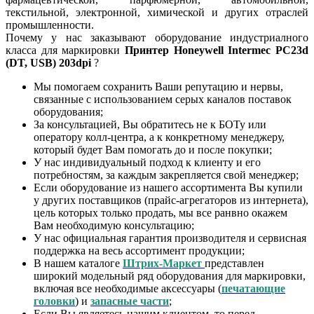
текстильной, электронной, химической и других отраслей
промышленности.
Почему у нас заказывают оборудование индустриалного
класса для маркировки
Принтер Honeywell Intermec PC23d
(DT, USB) 203dpi
?
Мы помогаем сохранить Ваши репутацию и нервы,
связанные с использованием серых каналов поставок
оборудования;
За консультацией, Вы обратитесь не к БОТу или
оператору колл-центра, а к конкретному менеджеру,
который будет Вам помогать до и после покупки;
У нас индивидуальный подход к клиенту и его
потребностям, за каждым закрепляется свой менеджер;
Если оборудование из нашего ассортимента Вы купили
у других поставщиков (прайс-агрегаторов из интернета),
цель которых только продать, мы все ранвно окажем
Вам необходимую консультацию;
У нас официальная гарантия производителя и сервисная
поддержка на весь ассортимент продукции;
В нашем каталоге
Штрих-Маркет
представлен
широкий модельный ряд оборудования для маркировки,
включая все необходимые аксессуары (
печатающие
головки
) и
запасные части
;
Если Вы являетесь нашим клиентом, то перед