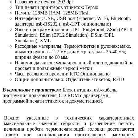
Разрешение печати: 203 dpi
Тип печати принтеров этикеток: Термо
Память: 128MB RAM, 128MB Flash
Интерфейсы: USB, USB host (Ethernet, Wi-Fi, Bluetooth,
адаптеры usb-RS232 и usb-LPT опционально)
Языки программирования: IPL, Fingerprint, ZSim (ZPLII
Simulation), ESim (EPL2 Simulation), DSim (DPL
Simulation), XML
Расходные материалы: Термоэтикетки в рулонах: макс.
диаметр рулона - 127 мм; диаметр втулки - 25-40 мм;
ширина бумаги до 60 мм.
Наличие датчиков: Фиксированный или подвижный на
просвет и подвижный черной метки
Часы реального времени: RTC Опционально
Опции дополнительно: Отделитель этикеток, RFID
В комплекте с принтером:
Блок питания, usb-кабель,
инструкция пользователя, CD-ROM с драйверами,
программой печати этикеток и документацией.
Важно: указанные в технических характеристиках
максимальные значения скорости и разрешение печати,
величина пробега термопечатающей головки достигаются
только при использовании оригинальных расходных