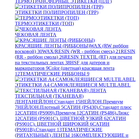
ТЕРМОТРАНСФЕРНЫЕ ЭТИКЕТКИ (ПЛГ)
ЭТИКЕТКИ ПОЛИПРОПИЛЕН (TPP)
ТЕРМОЭТИКЕТКИ (ТОП)
ЧЕКОВАЯ ЛЕНТА
КРАСЯЩИЕ ЛЕНТЫ (РИББОНЫ)
WAX (RW риббон
восковой)
30
WAX/RESIN (WR - риббон смесь)
21
RESIN
(RR - риббон смола)
26
RESIN TEXTIL (RT) для печати
на текстильных лентах
38
HSF для датеров и
маркираторов
9
Color (цветная) красящая лента
12
ТЕМАТИЧЕСКИЕ РИББОНЫ
9
ЭТИКЕТКИ А4 САМОКЛЕЯЩИЕСЯ MULTILABEL
ТЕКСТИЛЬНАЯ (ТКАНЕВАЯ)
ЛЕНТА
НЕЙЛОН.Стандарт
15
НЕЙЛОН.Премиум
7
НЕЙЛОН.Плотный
5
САТИН (PS430).Стандарт плюс
12
САТИН (PS909).Премиум
12
САТИН (PS486).Люкс
12
САТИН (PS901C). ЦВЕТНОЙ УЗКИЙ
62
САТИН
(PS901C). ЦВЕТНОЙ ШИРОКИЙ
6
САТИН
(PS901B).Стандарт
13
ТЕМАТИЧЕСКИЕ
(РИТАУЛЬНЫЕ) ЛЕНТЫ
16
КОМПЛЕКТУЮЩИЕ и