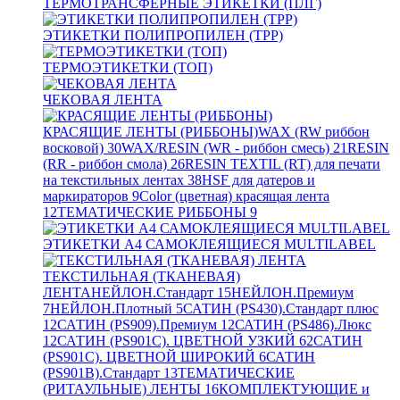
ТЕРМОТРАНСФЕРНЫЕ ЭТИКЕТКИ (ПЛГ)
ЭТИКЕТКИ ПОЛИПРОПИЛЕН (TPP)
ТЕРМОЭТИКЕТКИ (ТОП)
ЧЕКОВАЯ ЛЕНТА
КРАСЯЩИЕ ЛЕНТЫ (РИББОНЫ)
WAX (RW риббон
восковой)
30
WAX/RESIN (WR - риббон смесь)
21
RESIN
(RR - риббон смола)
26
RESIN TEXTIL (RT) для печати
на текстильных лентах
38
HSF для датеров и
маркираторов
9
Color (цветная) красящая лента
12
ТЕМАТИЧЕСКИЕ РИББОНЫ
9
ЭТИКЕТКИ А4 САМОКЛЕЯЩИЕСЯ MULTILABEL
ТЕКСТИЛЬНАЯ (ТКАНЕВАЯ)
ЛЕНТА
НЕЙЛОН.Стандарт
15
НЕЙЛОН.Премиум
7
НЕЙЛОН.Плотный
5
САТИН (PS430).Стандарт плюс
12
САТИН (PS909).Премиум
12
САТИН (PS486).Люкс
12
САТИН (PS901C). ЦВЕТНОЙ УЗКИЙ
62
САТИН
(PS901C). ЦВЕТНОЙ ШИРОКИЙ
6
САТИН
(PS901B).Стандарт
13
ТЕМАТИЧЕСКИЕ
(РИТАУЛЬНЫЕ) ЛЕНТЫ
16
КОМПЛЕКТУЮЩИЕ и