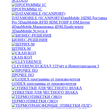
SCLOUD
ПРОГРАММЫ 1С
DATAMOBILE (SCANPORT)
DataMobile
16
DM.Доставка
Pro
5
DataMobile.RFID
8
DM.ТОИР
8
DM.Invent
4
DataMobile.Маркировка
4
DM.Прайсчекер
3
DataMobile.Услуги
4
БИЗНЕС-РЕШЕНИЯ
ШТРИХ-М
СКАН-КОД
CLEVERENCE
СКЛАД
15
Учёт и Инвентаризация
3
ПРОЧЕЕ ПО
GODEX программы от производителя
ЭТИКЕТКИ ДЛЯ ЧЕСТНОГО ЗНАКА
ТЕРМОЭТИКЕТКИ (ЭКО)