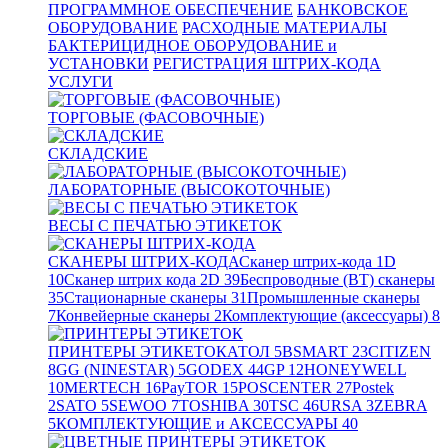
ПРОГРАММНОЕ ОБЕСПЕЧЕНИЕ
БАНКОВСКОЕ
ОБОРУДОВАНИЕ
РАСХОДНЫЕ МАТЕРИАЛЫ
БАКТЕРИЦИДНОЕ ОБОРУДОВАНИЕ и
УСТАНОВКИ
РЕГИСТРАЦИЯ ШТРИХ-КОДА
УСЛУГИ
ТОРГОВЫЕ (ФАСОВОЧНЫЕ)
СКЛАДСКИЕ
ЛАБОРАТОРНЫЕ (ВЫСОКОТОЧНЫЕ)
ВЕСЫ С ПЕЧАТЬЮ ЭТИКЕТОК
СКАНЕРЫ ШТРИХ-КОДА
Сканер штрих-кода 1D
10
Сканер штрих кода 2D
39
Беспроводные (BT) сканеры
35
Стационарные сканеры
31
Промышленные сканеры
7
Конвейерные сканеры
2
Комплектующие (аксессуары)
8
ПРИНТЕРЫ ЭТИКЕТОК
АТОЛ
5
BSMART
23
CITIZEN
8
GG (NINESTAR)
5
GODEX
44
GP
12
HONEYWELL
10
MERTECH
16
PayTOR
15
POSCENTER
27
Postek
2
SATO
5
SEWOO
7
TOSHIBA
30
TSC
46
URSA
3
ZEBRA
5
КОМПЛЕКТУЮЩИЕ и АКСЕССУАРЫ
40