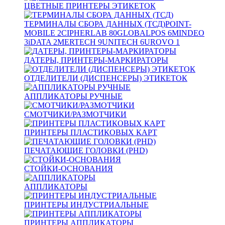
ЦВЕТНЫЕ ПРИНТЕРЫ ЭТИКЕТОК
ТЕРМИНАЛЫ СБОРА ДАННЫХ (ТСД)
POINT-
MOBILE
2
CIPHERLAB
80
GLOBALPOS
6
MINDEO
3
iDATA
2
MERTECH
9
UNITECH
6
UROVO
1
ДАТЕРЫ, ПРИНТЕРЫ-МАРКИРАТОРЫ
ОТДЕЛИТЕЛИ (ДИСПЕНСЕРЫ) ЭТИКЕТОК
АППЛИКАТОРЫ РУЧНЫЕ
СМОТЧИКИ/РАЗМОТЧИКИ
ПРИНТЕРЫ ПЛАСТИКОВЫХ КАРТ
ПЕЧАТАЮЩИЕ ГОЛОВКИ (PHD)
СТОЙКИ-ОСНОВАНИЯ
АППЛИКАТОРЫ
ПРИНТЕРЫ ИНДУСТРИАЛЬНЫЕ
ПРИНТЕРЫ АППЛИКАТОРЫ