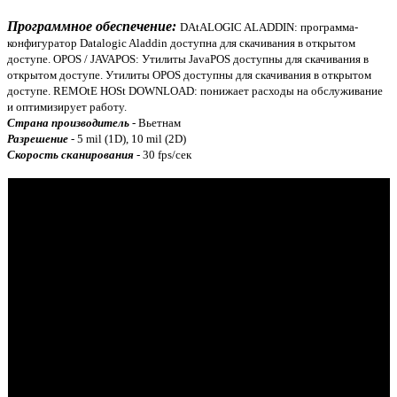
Программное обеспечение:
DAtALOGIC ALADDIN: программа-
конфигуратор Datalogic Aladdin доступна для скачивания в открытом
доступе.
OPOS / JAVAPOS: Утилиты JavaPOS доступны для скачивания в
открытом доступе. Утилиты OPOS доступны для скачивания в открытом
доступе.
REMOtE HOSt DOWNLOAD: понижает расходы на обслуживание
и оптимизирует работу.
Страна производитель
-
Вьетнам
Разрешение
-
5 mil (1D), 10 mil (2D)
Скорость сканирования
-
30 fps/сек