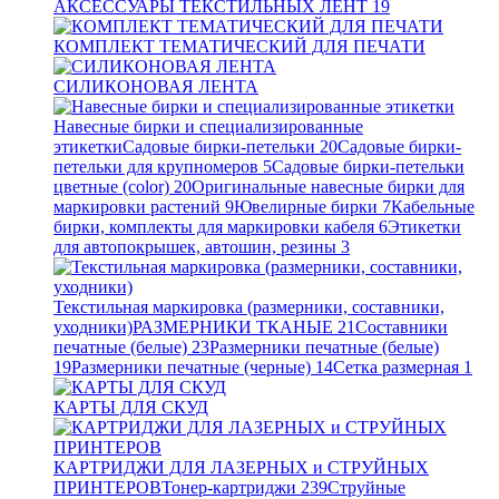
АКСЕССУАРЫ ТЕКСТИЛЬНЫХ ЛЕНТ
19
КОМПЛЕКТ ТЕМАТИЧЕСКИЙ ДЛЯ ПЕЧАТИ
СИЛИКОНОВАЯ ЛЕНТА
Навесные бирки и специализированные
этикетки
Садовые бирки-петельки
20
Садовые бирки-
петельки для крупномеров
5
Садовые бирки-петельки
цветные (color)
20
Оригинальные навесные бирки для
маркировки растений
9
Ювелирные бирки
7
Кабельные
бирки, комплекты для маркировки кабеля
6
Этикетки
для автопокрышек, автошин, резины
3
Текстильная маркировка (размерники, составники,
уходники)
РАЗМЕРНИКИ ТКАНЫЕ
21
Составники
печатные (белые)
23
Размерники печатные (белые)
19
Размерники печатные (черные)
14
Сетка размерная
1
КАРТЫ ДЛЯ СКУД
КАРТРИДЖИ ДЛЯ ЛАЗЕРНЫХ и СТРУЙНЫХ
ПРИНТЕРОВ
Тонер-картриджи
239
Струйные