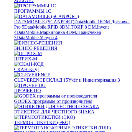
SCLOUD
ПРОГРАММЫ 1С
DATAMOBILE (SCANPORT)
DataMobile
16
DM.Доставка
Pro
5
DataMobile.RFID
8
DM.ТОИР
8
DM.Invent
4
DataMobile.Маркировка
4
DM.Прайсчекер
3
DataMobile.Услуги
4
БИЗНЕС-РЕШЕНИЯ
ШТРИХ-М
СКАН-КОД
CLEVERENCE
СКЛАД
15
Учёт и Инвентаризация
3
ПРОЧЕЕ ПО
GODEX программы от производителя
ЭТИКЕТКИ ДЛЯ ЧЕСТНОГО ЗНАКА
ТЕРМОЭТИКЕТКИ (ЭКО)