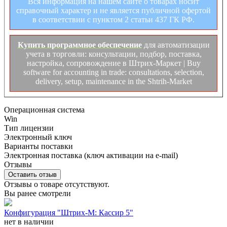
Вся информация на нашем сайте о товарах носит
справочный характер и не является публичной офертой
в соответствии с пунктом 2 статьи 437 ГК РФ.
Купить программное обеспечение
для автоматизации
учета в торговли: консультации, подбор, поставка,
настройка, сопровождение в Штрих-Маркет | Buy
software for accounting in trade: consultations, selection,
delivery, setup, maintenance in the Shtrih-Market
Операционная система
Win
Тип лицензии
Электронный ключ
Варианты поставки
Электронная поставка (ключ активации на e-mail)
Отзывы
Оставить отзыв
Отзывы о товаре отсутствуют.
Вы ранее смотрели
Конфигурация "Штрих-М: Кассир 5"
нет в наличии