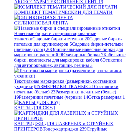
АКСЕССУАРЫ ТЕКСТИЛЬНЫХ ЛЕНТ
19
КОМПЛЕКТ ТЕМАТИЧЕСКИЙ ДЛЯ ПЕЧАТИ
СИЛИКОНОВАЯ ЛЕНТА
Навесные бирки и специализированные
этикетки
Садовые бирки-петельки
20
Садовые бирки-
петельки для крупномеров
5
Садовые бирки-петельки
цветные (color)
20
Оригинальные навесные бирки для
маркировки растений
9
Ювелирные бирки
7
Кабельные
бирки, комплекты для маркировки кабеля
6
Этикетки
для автопокрышек, автошин, резины
3
Текстильная маркировка (размерники, составники,
уходники)
РАЗМЕРНИКИ ТКАНЫЕ
21
Составники
печатные (белые)
23
Размерники печатные (белые)
19
Размерники печатные (черные)
14
Сетка размерная
1
КАРТЫ ДЛЯ СКУД
КАРТРИДЖИ ДЛЯ ЛАЗЕРНЫХ и СТРУЙНЫХ
ПРИНТЕРОВ
Тонер-картриджи
239
Струйные