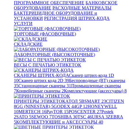
ПРОГРАММНОЕ ОБЕСПЕЧЕНИЕ
БАНКОВСКОЕ
ОБОРУДОВАНИЕ
РАСХОДНЫЕ МАТЕРИАЛЫ
БАКТЕРИЦИДНОЕ ОБОРУДОВАНИЕ и
УСТАНОВКИ
РЕГИСТРАЦИЯ ШТРИХ-КОДА
УСЛУГИ
ТОРГОВЫЕ (ФАСОВОЧНЫЕ)
СКЛАДСКИЕ
ЛАБОРАТОРНЫЕ (ВЫСОКОТОЧНЫЕ)
ВЕСЫ С ПЕЧАТЬЮ ЭТИКЕТОК
СКАНЕРЫ ШТРИХ-КОДА
Сканер штрих-кода 1D
10
Сканер штрих кода 2D
39
Беспроводные (BT) сканеры
35
Стационарные сканеры
31
Промышленные сканеры
7
Конвейерные сканеры
2
Комплектующие (аксессуары)
8
ПРИНТЕРЫ ЭТИКЕТОК
АТОЛ
5
BSMART
23
CITIZEN
8
GG (NINESTAR)
5
GODEX
44
GP
12
HONEYWELL
10
MERTECH
16
PayTOR
15
POSCENTER
27
Postek
2
SATO
5
SEWOO
7
TOSHIBA
30
TSC
46
URSA
3
ZEBRA
5
КОМПЛЕКТУЮЩИЕ и АКСЕССУАРЫ
40