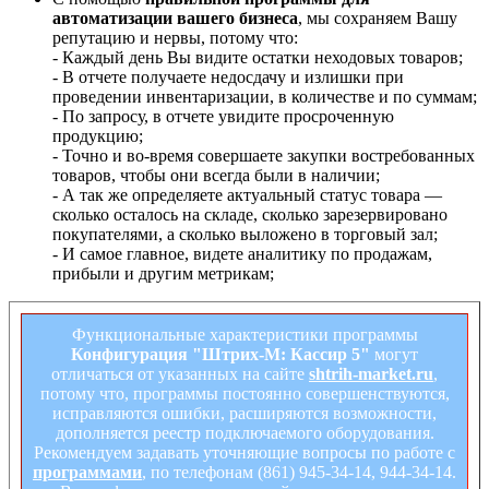
автоматизации вашего бизнеса
, мы сохраняем Вашу
репутацию и нервы, потому что:
- Каждый день Вы видите остатки неходовых товаров;
- В отчете получаете недосдачу и излишки при
проведении инвентаризации, в количестве и по суммам;
- По запросу, в отчете увидите просроченную
продукцию;
- Точно и во-время совершаете закупки востребованных
товаров, чтобы они всегда были в наличии;
- А так же определяете актуальный статус товара —
сколько осталось на складе, сколько зарезервировано
покупателями, а сколько выложено в торговый зал;
- И самое главное, видете аналитику по продажам,
прибыли и другим метрикам;
Функциональные характеристики программы
Конфигурация "Штрих-М: Кассир 5"
могут
отличаться от указанных на сайте
shtrih-market.ru
,
потому что, программы постоянно совершенствуются,
исправляются ошибки, расширяются возможности,
дополняется реестр подключаемого оборудования.
Рекомендуем задавать уточняющие вопросы по работе с
программами
, по телефонам (861) 945-34-14, 944-34-14.