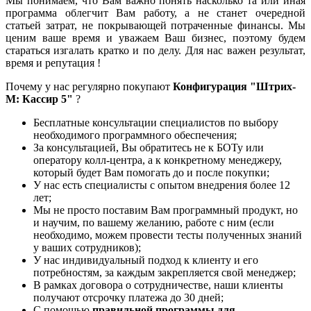
Мы понимаем, что Вам важно понять насколько та или иная
программа облегчит Вам работу, а не станет очередной
статьей затрат, не покрывающей потраченные финансы. Мы
ценим ваше время и уважаем Ваш бизнес, поэтому будем
стараться изгалать кратко и по делу. Для нас важен результат,
время и репутация !
Почему у нас регулярно покупают
Конфигурация "Штрих-
М: Кассир 5"
?
Бесплатные консультации специалистов по выбору
необходимого программного обеспечения;
За консультацией, Вы обратитесь не к БОТу или
оператору колл-центра, а к конкретному менеджеру,
который будет Вам помогать до и после покупки;
У нас есть специалисты с опытом внедрения более 12
лет;
Мы не просто поставим Вам программный продукт, но
и научим, по вашему желанию, работе с ним (если
необходимо, можем провести тесты полученных знаний
у ваших сотрудников);
У нас индивидуальный подход к клиенту и его
потребностям, за каждым закрепляется свой менеджер;
В рамках договора о сотрудничестве, наши клиенты
получают отсрочку платежа до 30 дней;
С помощью
правильной программы для