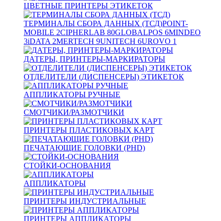
ЦВЕТНЫЕ ПРИНТЕРЫ ЭТИКЕТОК
ТЕРМИНАЛЫ СБОРА ДАННЫХ (ТСД)
POINT-
MOBILE
2
CIPHERLAB
80
GLOBALPOS
6
MINDEO
3
iDATA
2
MERTECH
9
UNITECH
6
UROVO
1
ДАТЕРЫ, ПРИНТЕРЫ-МАРКИРАТОРЫ
ОТДЕЛИТЕЛИ (ДИСПЕНСЕРЫ) ЭТИКЕТОК
АППЛИКАТОРЫ РУЧНЫЕ
СМОТЧИКИ/РАЗМОТЧИКИ
ПРИНТЕРЫ ПЛАСТИКОВЫХ КАРТ
ПЕЧАТАЮЩИЕ ГОЛОВКИ (PHD)
СТОЙКИ-ОСНОВАНИЯ
АППЛИКАТОРЫ
ПРИНТЕРЫ ИНДУСТРИАЛЬНЫЕ
ПРИНТЕРЫ АППЛИКАТОРЫ