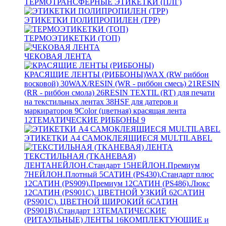
ТЕРМОТРАНСФЕРНЫЕ ЭТИКЕТКИ (ПЛГ)
ЭТИКЕТКИ ПОЛИПРОПИЛЕН (TPP)
ТЕРМОЭТИКЕТКИ (ТОП)
ЧЕКОВАЯ ЛЕНТА
КРАСЯЩИЕ ЛЕНТЫ (РИББОНЫ)
WAX (RW риббон
восковой)
30
WAX/RESIN (WR - риббон смесь)
21
RESIN
(RR - риббон смола)
26
RESIN TEXTIL (RT) для печати
на текстильных лентах
38
HSF для датеров и
маркираторов
9
Color (цветная) красящая лента
12
ТЕМАТИЧЕСКИЕ РИББОНЫ
9
ЭТИКЕТКИ А4 САМОКЛЕЯЩИЕСЯ MULTILABEL
ТЕКСТИЛЬНАЯ (ТКАНЕВАЯ)
ЛЕНТА
НЕЙЛОН.Стандарт
15
НЕЙЛОН.Премиум
7
НЕЙЛОН.Плотный
5
САТИН (PS430).Стандарт плюс
12
САТИН (PS909).Премиум
12
САТИН (PS486).Люкс
12
САТИН (PS901C). ЦВЕТНОЙ УЗКИЙ
62
САТИН
(PS901C). ЦВЕТНОЙ ШИРОКИЙ
6
САТИН
(PS901B).Стандарт
13
ТЕМАТИЧЕСКИЕ
(РИТАУЛЬНЫЕ) ЛЕНТЫ
16
КОМПЛЕКТУЮЩИЕ и