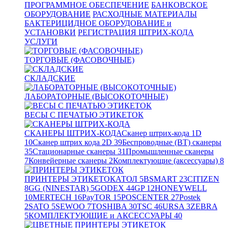
ПРОГРАММНОЕ ОБЕСПЕЧЕНИЕ
БАНКОВСКОЕ
ОБОРУДОВАНИЕ
РАСХОДНЫЕ МАТЕРИАЛЫ
БАКТЕРИЦИДНОЕ ОБОРУДОВАНИЕ и
УСТАНОВКИ
РЕГИСТРАЦИЯ ШТРИХ-КОДА
УСЛУГИ
ТОРГОВЫЕ (ФАСОВОЧНЫЕ)
СКЛАДСКИЕ
ЛАБОРАТОРНЫЕ (ВЫСОКОТОЧНЫЕ)
ВЕСЫ С ПЕЧАТЬЮ ЭТИКЕТОК
СКАНЕРЫ ШТРИХ-КОДА
Сканер штрих-кода 1D
10
Сканер штрих кода 2D
39
Беспроводные (BT) сканеры
35
Стационарные сканеры
31
Промышленные сканеры
7
Конвейерные сканеры
2
Комплектующие (аксессуары)
8
ПРИНТЕРЫ ЭТИКЕТОК
АТОЛ
5
BSMART
23
CITIZEN
8
GG (NINESTAR)
5
GODEX
44
GP
12
HONEYWELL
10
MERTECH
16
PayTOR
15
POSCENTER
27
Postek
2
SATO
5
SEWOO
7
TOSHIBA
30
TSC
46
URSA
3
ZEBRA
5
КОМПЛЕКТУЮЩИЕ и АКСЕССУАРЫ
40