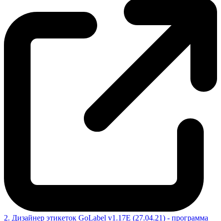
2. Дизайнер этикеток GoLabel v1.17E (27.04.21) - программа