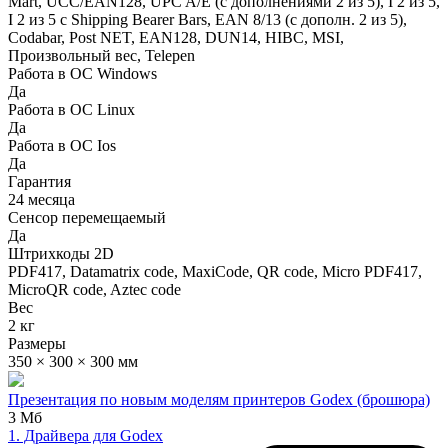
Mart, UCC/EAN128, UPC A/E (c дополнениями 2 из 5), I 2 из 5,
I 2 из 5 с Shipping Bearer Bars, EAN 8/13 (с дополн. 2 из 5),
Codabar, Post NET, EAN128, DUN14, HIBC, MSI,
Произвольный вес, Telepen
Работа в ОС Windows
Да
Работа в ОС Linux
Да
Работа в ОС Ios
Да
Гарантия
24 месяца
Сенсор перемещаемый
Да
Штрихкоды 2D
PDF417, Datamatrix code, MaxiCode, QR code, Micro PDF417,
MicroQR code, Aztec code
Вес
2 кг
Размеры
350 × 300 × 300 мм
Презентация по новым моделям принтеров Godex (брошюра)
3 Мб
1. Драйвера для Godex