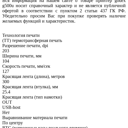
Вся информация на нашем сайте о товаре принтер godex
g500u носит справочный характер и не является публичной
офертой в соответствии с пунктом 2 статьи 437 ГК РФ.
Убедительно просим Вас при покупке проверять наличие
желаемых функций и характеристик.
Технология печати
(TT) термотрансферная печать
Разрешение печати, dpi
203
Ширина печати, мм
104
Скорость печати, мм/сек
127
Красящая лента (длина), метров
300
Красящая лента (втулка), мм
25.4
Красящая лента (тип намотки)
OUT
USB-host
Нет
Выравнивание материала печати
По центру
RTC (встроенные часы реального времени)