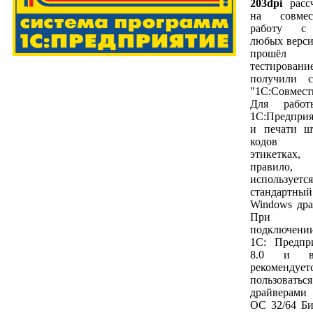
203dpi
расс
на совмес
работу 
любых верси
прошёл
тестирован
получили с
"1С:Совмест
Для рабо
1С:Предприя
и печати ш
кодов
этикетках,
правило,
используется
стандартный
Windows дра
При
подключен
1С: Предпр
8.0 и в
рекомендует
пользоваться
драйверами
ОС 32/64 Б