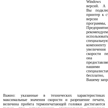
Windows 
версий. А 
Вы подключ
принтер к с
версии
программы, 
Предприятие 
рекомендуем
использоват
специальну
компоненту
увеличения
скорости пе
она
предоставляе
нашими
специалиста
бесплатно
Вашему запр
Важно: указанные в технических характеристиках
максимальные значения скорости и разрешение печати,
величина пробега термопечатающей головки достигаются