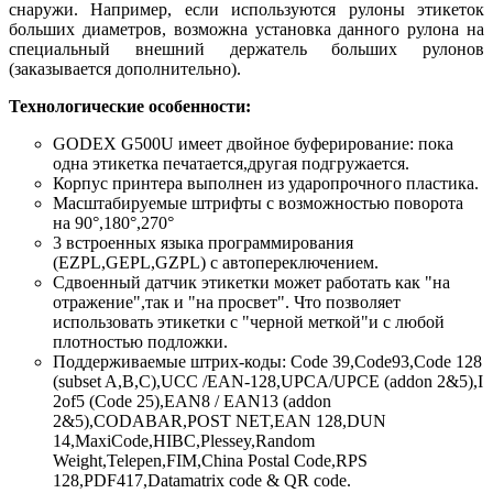
снаружи. Например, если используются рулоны этикеток
больших диаметров, возможна установка данного рулона на
специальный внешний держатель больших рулонов
(заказывается дополнительно).
Технологические особенности:
GODEX G500U имеет двойное буферирование: пока
одна этикетка печатается,другая подгружается.
Корпус принтера выполнен из ударопрочного пластика.
Масштабируемые штрифты с возможностью поворота
на 90°,180°,270°
3 встроенных языка программирования
(EZPL,GEPL,GZPL) с автопереключением.
Сдвоенный датчик этикетки может работать как "на
отражение",так и "на просвет". Что позволяет
использовать этикетки с "черной меткой"и с любой
плотностью подложки.
Поддерживаемые штрих-коды: Code 39,Code93,Code 128
(subset A,B,C),UCC /EAN-128,UPCA/UPCE (addon 2&5),I
2of5 (Code 25),EAN8 / EAN13 (addon
2&5),CODABAR,POST NET,EAN 128,DUN
14,MaxiCode,HIBC,Plessey,Random
Weight,Telepen,FIM,China Postal Code,RPS
128,PDF417,Datamatrix code & QR code.