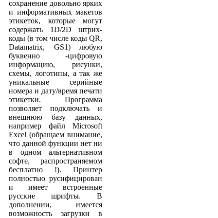
сохранение довольно ярких
и информативных макетов
этикеток, которые могут
содержать 1D/2D штрих-
коды (в том числе коды QR,
Datamatrix, GS1) любую
буквенно -цифровую
информацию, рисунки,
схемы, логотипы, а так же
уникальные серийные
номера и дату/время печати
этикетки. Программа
позволяет подключать и
внешнюю базу данных,
например файл Microsoft
Excel (обращаем внимание,
что данной функции нет ни
в одном альтернативном
софте, распространяемом
бесплатно !). Принтер
полностью русифицирован
и имеет встроенные
русские шрифты. В
дополнении, имеется
возможность загрузки в