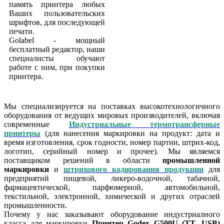
память принтера любых
Ваших пользовательских
шрифтов, для последующей
печати.
Golabel - мощный
бесплатный редактор, наши
специалисты обучают
работе с ним, при покупки
принтера.
Мы специализируется на поставках высокотехнологичного
оборудования от ведущих мировых производителей, включая
современные
Индустриальные термотрансферные
принтеры
(для нанесения маркировки на продукт: дата и
время изготовления, срок годности, номер партии, штрих-код,
логотип, серийный номер и прочее). Мы являемся
поставщиком решений в области
промышленной
маркировки
и
штрихового кодирования продукции
для
предприятий пищевой, ликеро-водочной, табачной,
фармацевтической, парфюмерной, автомобильной,
текстильной, электронной, химической и других отраслей
промышленности.
Почему у нас заказывают оборудование индустриалного
класса для маркировки
Принтер Godex G500U (TT, USB)