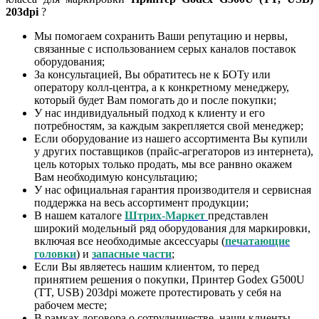
203dpi
?
Мы помогаем сохранить Ваши репутацию и нервы,
связанные с использованием серых каналов поставок
оборудования;
За консультацией, Вы обратитесь не к БОТу или
оператору колл-центра, а к конкретному менеджеру,
который будет Вам помогать до и после покупки;
У нас индивидуальный подход к клиенту и его
потребностям, за каждым закрепляется свой менеджер;
Если оборудование из нашего ассортимента Вы купили
у других поставщиков (прайс-агрегаторов из интернета),
цель которых только продать, мы все ранвно окажем
Вам необходимую консультацию;
У нас официальная гарантия производителя и сервисная
поддержка на весь ассортимент продукции;
В нашем каталоге
Штрих-Маркет
представлен
широкий модельный ряд оборудования для маркировки,
включая все необходимые аксессуары (
печатающие
головки
) и
запасные части
;
Если Вы являетесь нашим клиентом, то перед
принятием решения о покупки, Принтер Godex G500U
(TT, USB) 203dpi можете протестировать у себя на
рабочем месте;
В рамках договора о сотрудничестве, наши клиенты