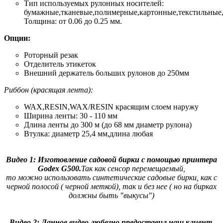
Тип используемых рулонных носителей:
бумажные,тканевые,полимерные,картонные,текстильные
Толщина: от 0.06 до 0.25 мм.
Опции:
Роторный резак
Отделитель этикеток
Внешний держатель больших рулонов до 250мм
Риббон (красящая лента):
WAX,RESIN,WAX/RESIN красящим слоем наружу
Ширина ленты: 30 - 110 мм
Длина ленты до 300 м (до 68 мм диаметр рулона)
Втулка: диаметр 25,4 мм,длина любая
Видео 1: Изготовление садовой бирки с помощью принтера
Godex G500.
Так как сенсор перемещаемый,
то можно использовать синтетические садовые бирки, как с
черной полосой ( черной меткой), так и без нее ( но на бирках
должны быть "выкусы")
Видео 2: Данное видео любезно предоставил наш клиент.