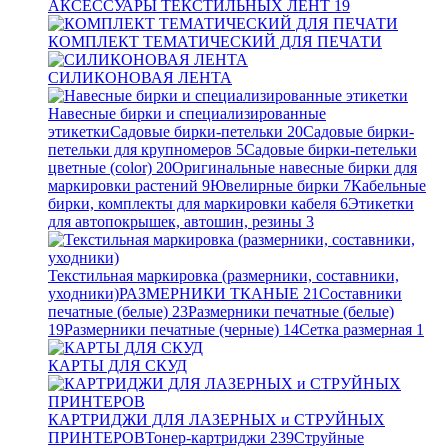
АКСЕССУАРЫ ТЕКСТИЛЬНЫХ ЛЕНТ
19
КОМПЛЕКТ ТЕМАТИЧЕСКИЙ ДЛЯ ПЕЧАТИ
СИЛИКОНОВАЯ ЛЕНТА
Навесные бирки и специализированные
этикетки
Садовые бирки-петельки
20
Садовые бирки-
петельки для крупномеров
5
Садовые бирки-петельки
цветные (color)
20
Оригинальные навесные бирки для
маркировки растений
9
Ювелирные бирки
7
Кабельные
бирки, комплекты для маркировки кабеля
6
Этикетки
для автопокрышек, автошин, резины
3
Текстильная маркировка (размерники, составники,
уходники)
РАЗМЕРНИКИ ТКАНЫЕ
21
Составники
печатные (белые)
23
Размерники печатные (белые)
19
Размерники печатные (черные)
14
Сетка размерная
1
КАРТЫ ДЛЯ СКУД
КАРТРИДЖИ ДЛЯ ЛАЗЕРНЫХ и СТРУЙНЫХ
ПРИНТЕРОВ
Тонер-картриджи
239
Струйные