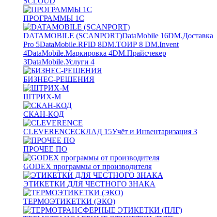
SCLOUD
ПРОГРАММЫ 1С
DATAMOBILE (SCANPORT)
DataMobile
16
DM.Доставка
Pro
5
DataMobile.RFID
8
DM.ТОИР
8
DM.Invent
4
DataMobile.Маркировка
4
DM.Прайсчекер
3
DataMobile.Услуги
4
БИЗНЕС-РЕШЕНИЯ
ШТРИХ-М
СКАН-КОД
CLEVERENCE
СКЛАД
15
Учёт и Инвентаризация
3
ПРОЧЕЕ ПО
GODEX программы от производителя
ЭТИКЕТКИ ДЛЯ ЧЕСТНОГО ЗНАКА
ТЕРМОЭТИКЕТКИ (ЭКО)