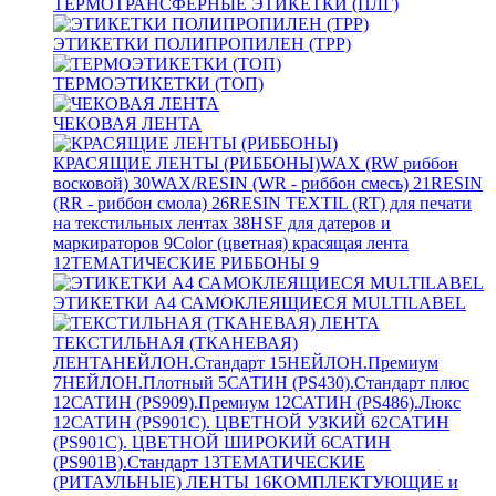
ТЕРМОТРАНСФЕРНЫЕ ЭТИКЕТКИ (ПЛГ)
ЭТИКЕТКИ ПОЛИПРОПИЛЕН (TPP)
ТЕРМОЭТИКЕТКИ (ТОП)
ЧЕКОВАЯ ЛЕНТА
КРАСЯЩИЕ ЛЕНТЫ (РИББОНЫ)
WAX (RW риббон
восковой)
30
WAX/RESIN (WR - риббон смесь)
21
RESIN
(RR - риббон смола)
26
RESIN TEXTIL (RT) для печати
на текстильных лентах
38
HSF для датеров и
маркираторов
9
Color (цветная) красящая лента
12
ТЕМАТИЧЕСКИЕ РИББОНЫ
9
ЭТИКЕТКИ А4 САМОКЛЕЯЩИЕСЯ MULTILABEL
ТЕКСТИЛЬНАЯ (ТКАНЕВАЯ)
ЛЕНТА
НЕЙЛОН.Стандарт
15
НЕЙЛОН.Премиум
7
НЕЙЛОН.Плотный
5
САТИН (PS430).Стандарт плюс
12
САТИН (PS909).Премиум
12
САТИН (PS486).Люкс
12
САТИН (PS901C). ЦВЕТНОЙ УЗКИЙ
62
САТИН
(PS901C). ЦВЕТНОЙ ШИРОКИЙ
6
САТИН
(PS901B).Стандарт
13
ТЕМАТИЧЕСКИЕ
(РИТАУЛЬНЫЕ) ЛЕНТЫ
16
КОМПЛЕКТУЮЩИЕ и