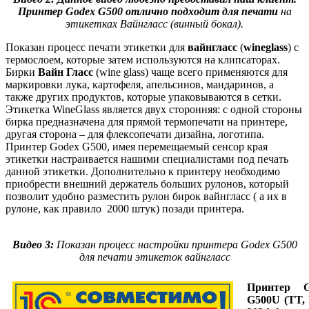
Принтер Godex G500 отлично подходит для печати
на
этикетках Вайнгласс (винный бокал).
Показан процесс печати этикетки
для
вайнгласс
(
wineglass
) с
термослоем, которые затем используются на клипсаторах.
Б
ирки
Вайн
Гласс
(wine glass) чаще всего применяются для
маркировки лука, картофеля, апельсинов, мандаринов, а
также других продуктов, которые упаковываются в сетки.
Этикетка WineGlass является двух сторонняя: с одной стороны
бирка предназначена для прямой термопечати на принтере,
другая сторона – для флексопечати дизайна, логотипа.
Принтер Godex G500, имея перемещаемый
сенсор края
этикетки настраивается нашими специалистами под печать
данной этикетки. Дополнительно к принтеру необходимо
приобрести внешний держатель больших рулонов, который
позволит удобно разместить рулон бирок вайнгласс ( а их в
рулоне, как правило 2000 штук) позади принтера.
Видео 3:
Показан процесс настройки принтера Godex G500
для печати этикеток вайнгласс
Принтер G
G500U (TT,