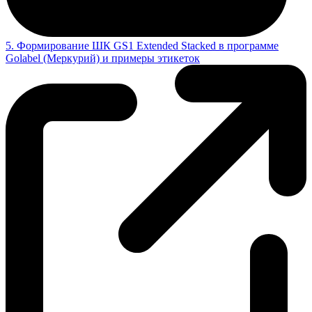
5. Формирование ШК GS1 Extended Stacked в программе
Golabel (Меркурий) и примеры этикеток