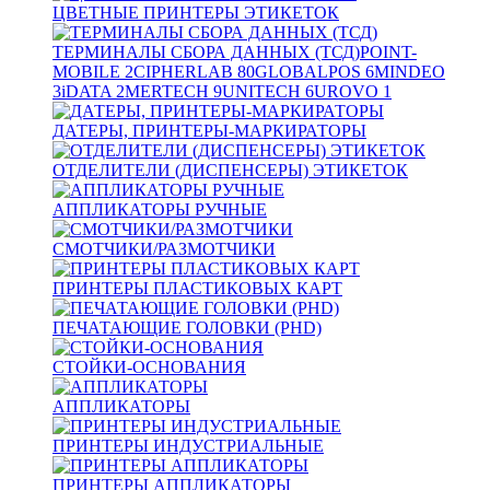
ЦВЕТНЫЕ ПРИНТЕРЫ ЭТИКЕТОК
ТЕРМИНАЛЫ СБОРА ДАННЫХ (ТСД)
POINT-
MOBILE
2
CIPHERLAB
80
GLOBALPOS
6
MINDEO
3
iDATA
2
MERTECH
9
UNITECH
6
UROVO
1
ДАТЕРЫ, ПРИНТЕРЫ-МАРКИРАТОРЫ
ОТДЕЛИТЕЛИ (ДИСПЕНСЕРЫ) ЭТИКЕТОК
АППЛИКАТОРЫ РУЧНЫЕ
СМОТЧИКИ/РАЗМОТЧИКИ
ПРИНТЕРЫ ПЛАСТИКОВЫХ КАРТ
ПЕЧАТАЮЩИЕ ГОЛОВКИ (PHD)
СТОЙКИ-ОСНОВАНИЯ
АППЛИКАТОРЫ
ПРИНТЕРЫ ИНДУСТРИАЛЬНЫЕ
ПРИНТЕРЫ АППЛИКАТОРЫ