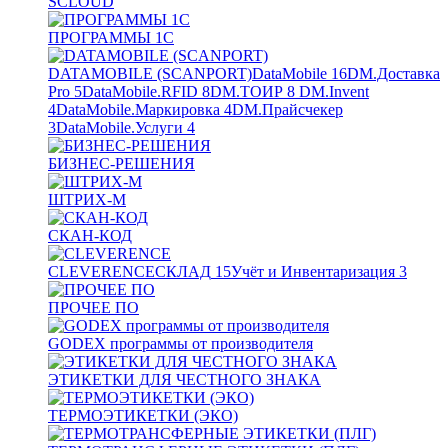
SCLOUD
ПРОГРАММЫ 1С
DATAMOBILE (SCANPORT)
DataMobile
16
DM.Доставка
Pro
5
DataMobile.RFID
8
DM.ТОИР
8
DM.Invent
4
DataMobile.Маркировка
4
DM.Прайсчекер
3
DataMobile.Услуги
4
БИЗНЕС-РЕШЕНИЯ
ШТРИХ-М
СКАН-КОД
CLEVERENCE
СКЛАД
15
Учёт и Инвентаризация
3
ПРОЧЕЕ ПО
GODEX программы от производителя
ЭТИКЕТКИ ДЛЯ ЧЕСТНОГО ЗНАКА
ТЕРМОЭТИКЕТКИ (ЭКО)