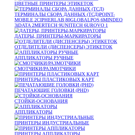
ЦВЕТНЫЕ ПРИНТЕРЫ ЭТИКЕТОК
ТЕРМИНАЛЫ СБОРА ДАННЫХ (ТСД)
POINT-
MOBILE
2
CIPHERLAB
80
GLOBALPOS
6
MINDEO
3
iDATA
2
MERTECH
9
UNITECH
6
UROVO
1
ДАТЕРЫ, ПРИНТЕРЫ-МАРКИРАТОРЫ
ОТДЕЛИТЕЛИ (ДИСПЕНСЕРЫ) ЭТИКЕТОК
АППЛИКАТОРЫ РУЧНЫЕ
СМОТЧИКИ/РАЗМОТЧИКИ
ПРИНТЕРЫ ПЛАСТИКОВЫХ КАРТ
ПЕЧАТАЮЩИЕ ГОЛОВКИ (PHD)
СТОЙКИ-ОСНОВАНИЯ
АППЛИКАТОРЫ
ПРИНТЕРЫ ИНДУСТРИАЛЬНЫЕ
ПРИНТЕРЫ АППЛИКАТОРЫ