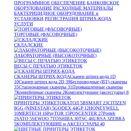
ПРОГРАММНОЕ ОБЕСПЕЧЕНИЕ
БАНКОВСКОЕ
ОБОРУДОВАНИЕ
РАСХОДНЫЕ МАТЕРИАЛЫ
БАКТЕРИЦИДНОЕ ОБОРУДОВАНИЕ и
УСТАНОВКИ
РЕГИСТРАЦИЯ ШТРИХ-КОДА
УСЛУГИ
ТОРГОВЫЕ (ФАСОВОЧНЫЕ)
СКЛАДСКИЕ
ЛАБОРАТОРНЫЕ (ВЫСОКОТОЧНЫЕ)
ВЕСЫ С ПЕЧАТЬЮ ЭТИКЕТОК
СКАНЕРЫ ШТРИХ-КОДА
Сканер штрих-кода 1D
10
Сканер штрих кода 2D
39
Беспроводные (BT) сканеры
35
Стационарные сканеры
31
Промышленные сканеры
7
Конвейерные сканеры
2
Комплектующие (аксессуары)
8
ПРИНТЕРЫ ЭТИКЕТОК
АТОЛ
5
BSMART
23
CITIZEN
8
GG (NINESTAR)
5
GODEX
44
GP
12
HONEYWELL
10
MERTECH
16
PayTOR
15
POSCENTER
27
Postek
2
SATO
5
SEWOO
7
TOSHIBA
30
TSC
46
URSA
3
ZEBRA
5
КОМПЛЕКТУЮЩИЕ и АКСЕССУАРЫ
40