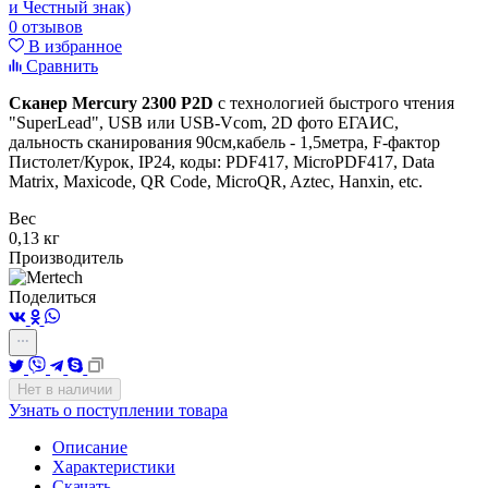
0 отзывов
В избранное
Сравнить
Сканер Mercury 2300 P2D
с технологией быстрого чтения
"SuperLead", USB или USB-Vcom,
2D фото ЕГАИС
,
дальность сканирования 90см,кабель - 1,5метра,
F-фактор
Пистолет/Курок,
IP24, коды: PDF417, MicroPDF417, Data
Matrix, Maxicode, QR Code, MicroQR, Aztec, Hanxin, etc.
Вес
0,13 кг
Производитель
Поделиться
Нет в наличии
Узнать о поступлении товара
Описание
Характеристики
Скачать