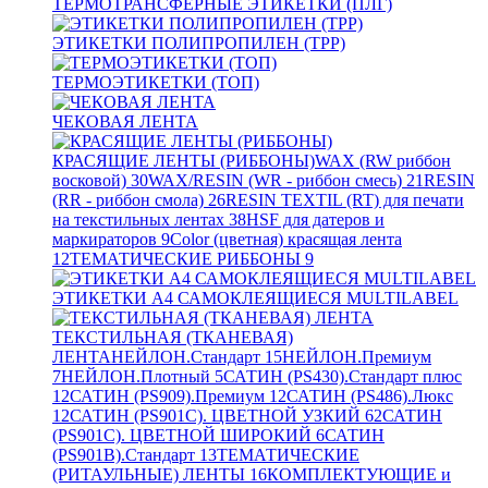
ТЕРМОТРАНСФЕРНЫЕ ЭТИКЕТКИ (ПЛГ)
ЭТИКЕТКИ ПОЛИПРОПИЛЕН (TPP)
ТЕРМОЭТИКЕТКИ (ТОП)
ЧЕКОВАЯ ЛЕНТА
КРАСЯЩИЕ ЛЕНТЫ (РИББОНЫ)
WAX (RW риббон
восковой)
30
WAX/RESIN (WR - риббон смесь)
21
RESIN
(RR - риббон смола)
26
RESIN TEXTIL (RT) для печати
на текстильных лентах
38
HSF для датеров и
маркираторов
9
Color (цветная) красящая лента
12
ТЕМАТИЧЕСКИЕ РИББОНЫ
9
ЭТИКЕТКИ А4 САМОКЛЕЯЩИЕСЯ MULTILABEL
ТЕКСТИЛЬНАЯ (ТКАНЕВАЯ)
ЛЕНТА
НЕЙЛОН.Стандарт
15
НЕЙЛОН.Премиум
7
НЕЙЛОН.Плотный
5
САТИН (PS430).Стандарт плюс
12
САТИН (PS909).Премиум
12
САТИН (PS486).Люкс
12
САТИН (PS901C). ЦВЕТНОЙ УЗКИЙ
62
САТИН
(PS901C). ЦВЕТНОЙ ШИРОКИЙ
6
САТИН
(PS901B).Стандарт
13
ТЕМАТИЧЕСКИЕ
(РИТАУЛЬНЫЕ) ЛЕНТЫ
16
КОМПЛЕКТУЮЩИЕ и