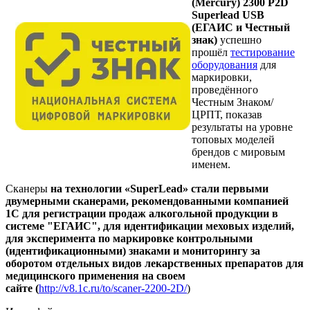
(Mercury) 2300 P2D
Superlead USB
(ЕГАИС и Честный
знак)
успешно
прошёл
тестирование
оборудования
для
маркировки,
проведённого
Честным Знаком/
ЦРПТ, показав
результаты на уровне
топовых моделей
брендов с мировым
именем.
Сканеры
на технологии
«SuperLead»
стали первыми
двумерными сканерами, рекомендованными компанией
1С для регистрации продаж алкогольной продукции в
системе "ЕГАИС", для идентификации меховых изделий,
для эксперимента по маркировке контрольными
(идентификационными) знаками и мониторингу за
оборотом отдельных видов лекарственных препаратов для
медицинского применения на своем
сайте
(
http://v8.1c.ru/to/scaner-2200-2D/
)