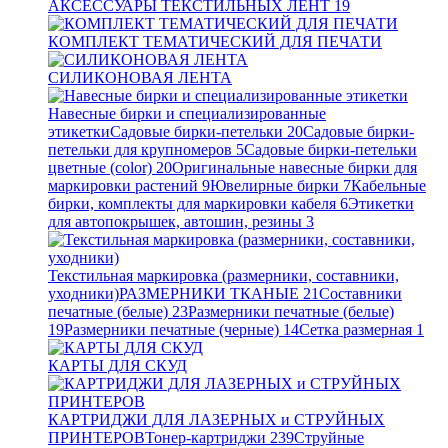
АКСЕССУАРЫ ТЕКСТИЛЬНЫХ ЛЕНТ
19
КОМПЛЕКТ ТЕМАТИЧЕСКИЙ ДЛЯ ПЕЧАТИ
СИЛИКОНОВАЯ ЛЕНТА
Навесные бирки и специализированные
этикетки
Садовые бирки-петельки
20
Садовые бирки-
петельки для крупномеров
5
Садовые бирки-петельки
цветные (color)
20
Оригинальные навесные бирки для
маркировки растений
9
Ювелирные бирки
7
Кабельные
бирки, комплекты для маркировки кабеля
6
Этикетки
для автопокрышек, автошин, резины
3
Текстильная маркировка (размерники, составники,
уходники)
РАЗМЕРНИКИ ТКАНЫЕ
21
Составники
печатные (белые)
23
Размерники печатные (белые)
19
Размерники печатные (черные)
14
Сетка размерная
1
КАРТЫ ДЛЯ СКУД
КАРТРИДЖИ ДЛЯ ЛАЗЕРНЫХ и СТРУЙНЫХ
ПРИНТЕРОВ
Тонер-картриджи
239
Струйные