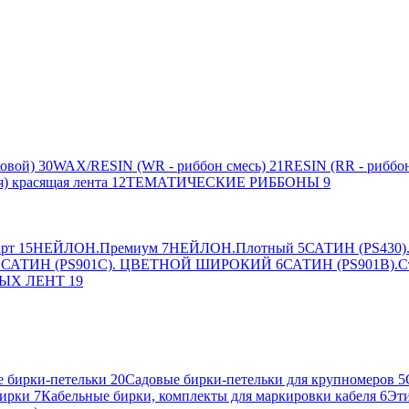
овой)
30
WAX/RESIN (WR - риббон смесь)
21
RESIN (RR - риббон
я) красящая лента
12
ТЕМАТИЧЕСКИЕ РИББОНЫ
9
рт
15
НЕЙЛОН.Премиум
7
НЕЙЛОН.Плотный
5
САТИН (PS430).
2
САТИН (PS901C). ЦВЕТНОЙ ШИРОКИЙ
6
САТИН (PS901B).С
ЫХ ЛЕНТ
19
 бирки-петельки
20
Садовые бирки-петельки для крупномеров
5
ирки
7
Кабельные бирки, комплекты для маркировки кабеля
6
Эти