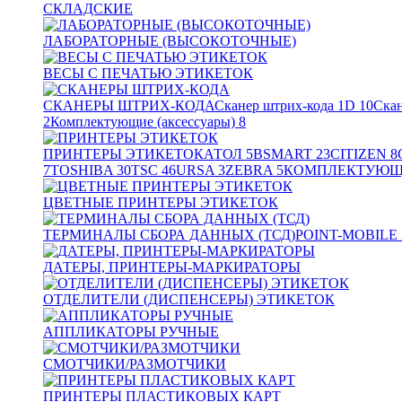
СКЛАДСКИЕ
ЛАБОРАТОРНЫЕ (ВЫСОКОТОЧНЫЕ)
ВЕСЫ С ПЕЧАТЬЮ ЭТИКЕТОК
СКАНЕРЫ ШТРИХ-КОДА
Сканер штрих-кода 1D
10
Скан
2
Комплектующие (аксессуары)
8
ПРИНТЕРЫ ЭТИКЕТОК
АТОЛ
5
BSMART
23
CITIZEN
8
7
TOSHIBA
30
TSC
46
URSA
3
ZEBRA
5
КОМПЛЕКТУЮЩИ
ЦВЕТНЫЕ ПРИНТЕРЫ ЭТИКЕТОК
ТЕРМИНАЛЫ СБОРА ДАННЫХ (ТСД)
POINT-MOBILE
ДАТЕРЫ, ПРИНТЕРЫ-МАРКИРАТОРЫ
ОТДЕЛИТЕЛИ (ДИСПЕНСЕРЫ) ЭТИКЕТОК
АППЛИКАТОРЫ РУЧНЫЕ
СМОТЧИКИ/РАЗМОТЧИКИ
ПРИНТЕРЫ ПЛАСТИКОВЫХ КАРТ