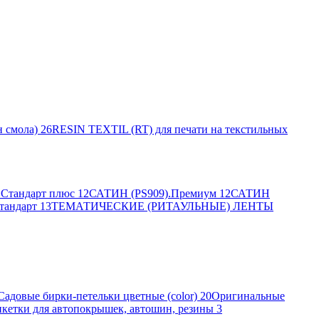
 смола)
26
RESIN TEXTIL (RT) для печати на текстильных
Стандарт плюс
12
САТИН (PS909).Премиум
12
САТИН
тандарт
13
ТЕМАТИЧЕСКИЕ (РИТАУЛЬНЫЕ) ЛЕНТЫ
Садовые бирки-петельки цветные (color)
20
Оригинальные
кетки для автопокрышек, автошин, резины
3