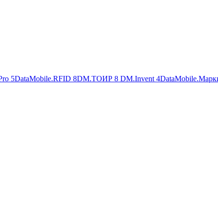
Pro
5
DataMobile.RFID
8
DM.ТОИР
8
DM.Invent
4
DataMobile.Марк