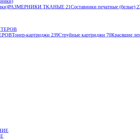
ики)
РАЗМЕРНИКИ ТКАНЫЕ
21
Составники печатные (белые)
2
ЕРОВ
Тонер-картриджи
239
Струйные картриджи
70
Красящие ле
ИЕ