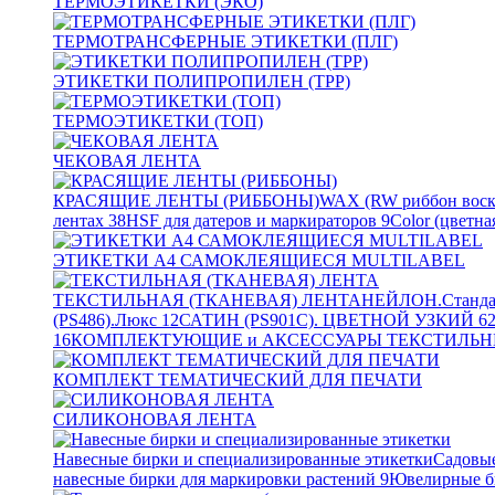
ТЕРМОЭТИКЕТКИ (ЭКО)
ТЕРМОТРАНСФЕРНЫЕ ЭТИКЕТКИ (ПЛГ)
ЭТИКЕТКИ ПОЛИПРОПИЛЕН (TPP)
ТЕРМОЭТИКЕТКИ (ТОП)
ЧЕКОВАЯ ЛЕНТА
КРАСЯЩИЕ ЛЕНТЫ (РИББОНЫ)
WAX (RW риббон воск
лентах
38
HSF для датеров и маркираторов
9
Color (цветна
ЭТИКЕТКИ А4 САМОКЛЕЯЩИЕСЯ MULTILABEL
ТЕКСТИЛЬНАЯ (ТКАНЕВАЯ) ЛЕНТА
НЕЙЛОН.Станда
(PS486).Люкс
12
САТИН (PS901C). ЦВЕТНОЙ УЗКИЙ
6
16
КОМПЛЕКТУЮЩИЕ и АКСЕССУАРЫ ТЕКСТИЛЬН
КОМПЛЕКТ ТЕМАТИЧЕСКИЙ ДЛЯ ПЕЧАТИ
СИЛИКОНОВАЯ ЛЕНТА
Навесные бирки и специализированные этикетки
Садовые
навесные бирки для маркировки растений
9
Ювелирные б