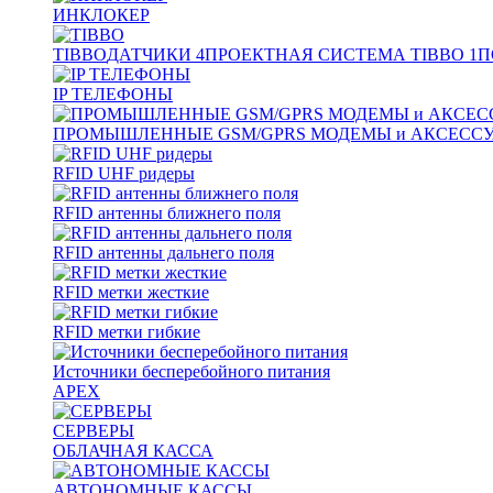
ИНКЛОКЕР
TIBBO
ДАТЧИКИ
4
ПРОЕКТНАЯ СИСТЕМА TIBBO
1
П
IP ТЕЛЕФОНЫ
ПРОМЫШЛЕННЫЕ GSM/GPRS МОДЕМЫ и АКСЕСС
RFID UHF ридеры
RFID антенны ближнего поля
RFID антенны дальнего поля
RFID метки жесткие
RFID метки гибкие
Источники бесперебойного питания
APEX
СЕРВЕРЫ
ОБЛАЧНАЯ КАССА
АВТОНОМНЫЕ КАССЫ