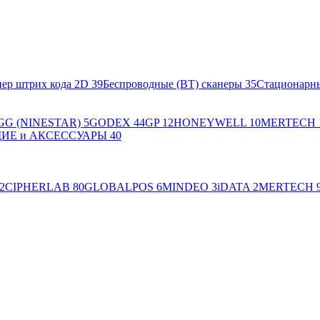
ер штрих кода 2D
39
Беспроводные (BT) сканеры
35
Стационарн
GG (NINESTAR)
5
GODEX
44
GP
12
HONEYWELL
10
MERTECH
Е и АКСЕССУАРЫ
40
2
CIPHERLAB
80
GLOBALPOS
6
MINDEO
3
iDATA
2
MERTECH