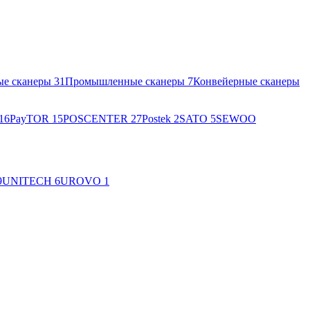
ые сканеры
31
Промышленные сканеры
7
Конвейерные сканеры
16
PayTOR
15
POSCENTER
27
Postek
2
SATO
5
SEWOO
9
UNITECH
6
UROVO
1