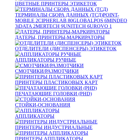
ЦВЕТНЫЕ ПРИНТЕРЫ ЭТИКЕТОК
ТЕРМИНАЛЫ СБОРА ДАННЫХ (ТСД)
POINT-
MOBILE
2
CIPHERLAB
80
GLOBALPOS
6
MINDEO
3
iDATA
2
MERTECH
9
UNITECH
6
UROVO
1
ДАТЕРЫ, ПРИНТЕРЫ-МАРКИРАТОРЫ
ОТДЕЛИТЕЛИ (ДИСПЕНСЕРЫ) ЭТИКЕТОК
АППЛИКАТОРЫ РУЧНЫЕ
СМОТЧИКИ/РАЗМОТЧИКИ
ПРИНТЕРЫ ПЛАСТИКОВЫХ КАРТ
ПЕЧАТАЮЩИЕ ГОЛОВКИ (PHD)
СТОЙКИ-ОСНОВАНИЯ
АППЛИКАТОРЫ
ПРИНТЕРЫ ИНДУСТРИАЛЬНЫЕ
ПРИНТЕРЫ АППЛИКАТОРЫ