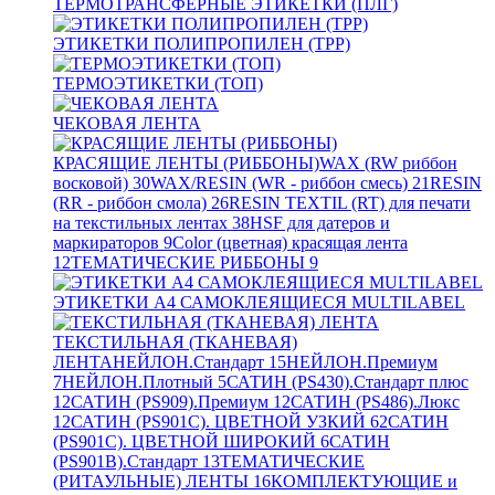
ТЕРМОТРАНСФЕРНЫЕ ЭТИКЕТКИ (ПЛГ)
ЭТИКЕТКИ ПОЛИПРОПИЛЕН (TPP)
ТЕРМОЭТИКЕТКИ (ТОП)
ЧЕКОВАЯ ЛЕНТА
КРАСЯЩИЕ ЛЕНТЫ (РИББОНЫ)
WAX (RW риббон
восковой)
30
WAX/RESIN (WR - риббон смесь)
21
RESIN
(RR - риббон смола)
26
RESIN TEXTIL (RT) для печати
на текстильных лентах
38
HSF для датеров и
маркираторов
9
Color (цветная) красящая лента
12
ТЕМАТИЧЕСКИЕ РИББОНЫ
9
ЭТИКЕТКИ А4 САМОКЛЕЯЩИЕСЯ MULTILABEL
ТЕКСТИЛЬНАЯ (ТКАНЕВАЯ)
ЛЕНТА
НЕЙЛОН.Стандарт
15
НЕЙЛОН.Премиум
7
НЕЙЛОН.Плотный
5
САТИН (PS430).Стандарт плюс
12
САТИН (PS909).Премиум
12
САТИН (PS486).Люкс
12
САТИН (PS901C). ЦВЕТНОЙ УЗКИЙ
62
САТИН
(PS901C). ЦВЕТНОЙ ШИРОКИЙ
6
САТИН
(PS901B).Стандарт
13
ТЕМАТИЧЕСКИЕ
(РИТАУЛЬНЫЕ) ЛЕНТЫ
16
КОМПЛЕКТУЮЩИЕ и