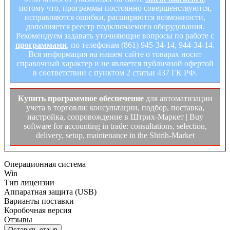
потому что, программы постоянно совершенствуются,
исправляются ошибки, расширяются возможности,
дополняется реестр подключаемого оборудования.
Рекомендуем задавать уточняющие вопросы по работе с
программами
, по телефонам (861) 945-34-14, 944-34-14.
Вся информация на нашем сайте о товарах носит
справочный характер и не является публичной офертой
в соответствии с пунктом 2 статьи 437 ГК РФ.
Купить программное обеспечение
для автоматизации
учета в торговли: консультации, подбор, поставка,
настройка, сопровождение в Штрих-Маркет | Buy
software for accounting in trade: consultations, selection,
delivery, setup, maintenance in the Shtrih-Market
Операционная система
Win
Тип лицензии
Аппаратная защита (USB)
Варианты поставки
Коробочная версия
Отзывы
Оставить отзыв