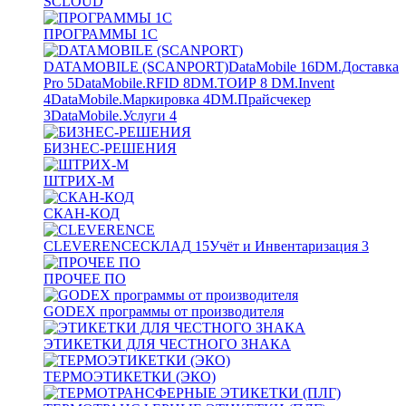
SCLOUD
ПРОГРАММЫ 1С
DATAMOBILE (SCANPORT)
DataMobile
16
DM.Доставка
Pro
5
DataMobile.RFID
8
DM.ТОИР
8
DM.Invent
4
DataMobile.Маркировка
4
DM.Прайсчекер
3
DataMobile.Услуги
4
БИЗНЕС-РЕШЕНИЯ
ШТРИХ-М
СКАН-КОД
CLEVERENCE
СКЛАД
15
Учёт и Инвентаризация
3
ПРОЧЕЕ ПО
GODEX программы от производителя
ЭТИКЕТКИ ДЛЯ ЧЕСТНОГО ЗНАКА
ТЕРМОЭТИКЕТКИ (ЭКО)