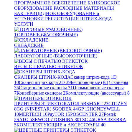
ПРОГРАММНОЕ ОБЕСПЕЧЕНИЕ
БАНКОВСКОЕ
ОБОРУДОВАНИЕ
РАСХОДНЫЕ МАТЕРИАЛЫ
БАКТЕРИЦИДНОЕ ОБОРУДОВАНИЕ и
УСТАНОВКИ
РЕГИСТРАЦИЯ ШТРИХ-КОДА
УСЛУГИ
ТОРГОВЫЕ (ФАСОВОЧНЫЕ)
СКЛАДСКИЕ
ЛАБОРАТОРНЫЕ (ВЫСОКОТОЧНЫЕ)
ВЕСЫ С ПЕЧАТЬЮ ЭТИКЕТОК
СКАНЕРЫ ШТРИХ-КОДА
Сканер штрих-кода 1D
10
Сканер штрих кода 2D
39
Беспроводные (BT) сканеры
35
Стационарные сканеры
31
Промышленные сканеры
7
Конвейерные сканеры
2
Комплектующие (аксессуары)
8
ПРИНТЕРЫ ЭТИКЕТОК
АТОЛ
5
BSMART
23
CITIZEN
8
GG (NINESTAR)
5
GODEX
44
GP
12
HONEYWELL
10
MERTECH
16
PayTOR
15
POSCENTER
27
Postek
2
SATO
5
SEWOO
7
TOSHIBA
30
TSC
46
URSA
3
ZEBRA
5
КОМПЛЕКТУЮЩИЕ и АКСЕССУАРЫ
40