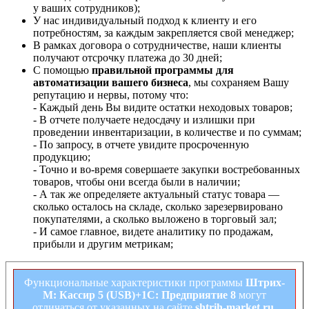
у ваших сотрудников);
У нас индивидуальный подход к клиенту и его
потребностям, за каждым закрепляется свой менеджер;
В рамках договора о сотрудничестве, наши клиенты
получают отсрочку платежа до 30 дней;
С помощью
правильной программы для
автоматизации вашего бизнеса
, мы сохраняем Вашу
репутацию и нервы, потому что:
- Каждый день Вы видите остатки неходовых товаров;
- В отчете получаете недосдачу и излишки при
проведении инвентаризации, в количестве и по суммам;
- По запросу, в отчете увидите просроченную
продукцию;
- Точно и во-время совершаете закупки востребованных
товаров, чтобы они всегда были в наличии;
- А так же определяете актуальный статус товара —
сколько осталось на складе, сколько зарезервировано
покупателями, а сколько выложено в торговый зал;
- И самое главное, видете аналитику по продажам,
прибыли и другим метрикам;
Функциональные характеристики программы
Штрих-
М: Кассир 5 (USB)+1С: Предприятие 8
могут
отличаться от указанных на сайте
shtrih-market.ru
,