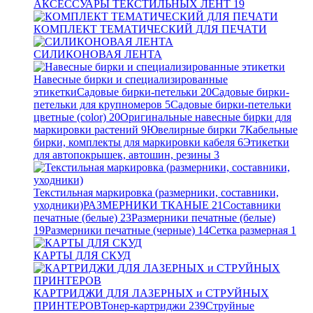
АКСЕССУАРЫ ТЕКСТИЛЬНЫХ ЛЕНТ
19
КОМПЛЕКТ ТЕМАТИЧЕСКИЙ ДЛЯ ПЕЧАТИ
СИЛИКОНОВАЯ ЛЕНТА
Навесные бирки и специализированные
этикетки
Садовые бирки-петельки
20
Садовые бирки-
петельки для крупномеров
5
Садовые бирки-петельки
цветные (color)
20
Оригинальные навесные бирки для
маркировки растений
9
Ювелирные бирки
7
Кабельные
бирки, комплекты для маркировки кабеля
6
Этикетки
для автопокрышек, автошин, резины
3
Текстильная маркировка (размерники, составники,
уходники)
РАЗМЕРНИКИ ТКАНЫЕ
21
Составники
печатные (белые)
23
Размерники печатные (белые)
19
Размерники печатные (черные)
14
Сетка размерная
1
КАРТЫ ДЛЯ СКУД
КАРТРИДЖИ ДЛЯ ЛАЗЕРНЫХ и СТРУЙНЫХ
ПРИНТЕРОВ
Тонер-картриджи
239
Струйные