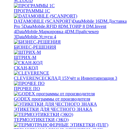
SCLOUD
ПРОГРАММЫ 1С
DATAMOBILE (SCANPORT)
DataMobile
16
DM.Доставка
Pro
5
DataMobile.RFID
8
DM.ТОИР
8
DM.Invent
4
DataMobile.Маркировка
4
DM.Прайсчекер
3
DataMobile.Услуги
4
БИЗНЕС-РЕШЕНИЯ
ШТРИХ-М
СКАН-КОД
CLEVERENCE
СКЛАД
15
Учёт и Инвентаризация
3
ПРОЧЕЕ ПО
GODEX программы от производителя
ЭТИКЕТКИ ДЛЯ ЧЕСТНОГО ЗНАКА
ТЕРМОЭТИКЕТКИ (ЭКО)