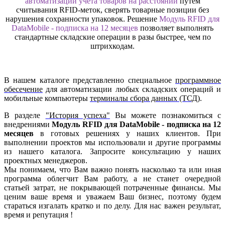
автоматизации учета товаров на расстоянии
путем
считывания RFID-меток, сверять товарные позиции без
нарушения сохранности упаковок. Решение
Модуль RFID для
DataMobile - подписка на 12 месяцев
позволяет выполнять
стандартные складские операции в разы быстрее, чем по
штрихкодам.
В нашем каталоге представленно специальное
программное
обесечение
для автоматизации любых складских операций и
мобильные компьютеры
терминалы сбора данных (ТСД)
.
В разделе
"История успеха"
Вы можете познакомиться с
внедрениями
Модуль RFID для DataMobile - подписка на 12
месяцев
в готовых решениях у наших клиентов. При
выполнении проектов мы использовали и другие программы
из нашего каталога. Запросите консультацию у наших
проектных менеджеров.
Мы понимаем, что Вам важно понять насколько та или иная
программа облегчит Вам работу, а не станет очередной
статьей затрат, не покрывающей потраченные финансы. Мы
ценим ваше время и уважаем Ваш бизнес, поэтому будем
стараться изгалать кратко и по делу. Для нас важен результат,
время и репутация !