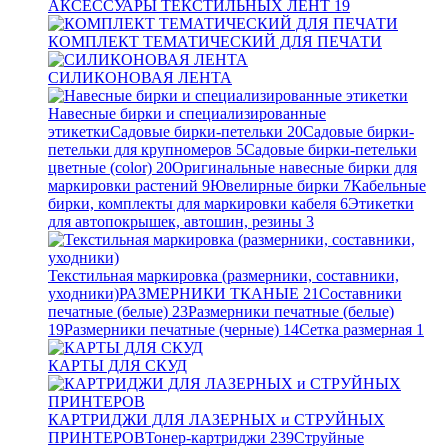
АКСЕССУАРЫ ТЕКСТИЛЬНЫХ ЛЕНТ
19
КОМПЛЕКТ ТЕМАТИЧЕСКИЙ ДЛЯ ПЕЧАТИ
СИЛИКОНОВАЯ ЛЕНТА
Навесные бирки и специализированные
этикетки
Садовые бирки-петельки
20
Садовые бирки-
петельки для крупномеров
5
Садовые бирки-петельки
цветные (color)
20
Оригинальные навесные бирки для
маркировки растений
9
Ювелирные бирки
7
Кабельные
бирки, комплекты для маркировки кабеля
6
Этикетки
для автопокрышек, автошин, резины
3
Текстильная маркировка (размерники, составники,
уходники)
РАЗМЕРНИКИ ТКАНЫЕ
21
Составники
печатные (белые)
23
Размерники печатные (белые)
19
Размерники печатные (черные)
14
Сетка размерная
1
КАРТЫ ДЛЯ СКУД
КАРТРИДЖИ ДЛЯ ЛАЗЕРНЫХ и СТРУЙНЫХ
ПРИНТЕРОВ
Тонер-картриджи
239
Струйные