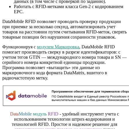
данных (в том числе с проверкой по заданию).
Работать с RFID-метками класса Gen-2 с кодированием
EPC.
DataMobile RFID позволяет проводить проверку продукции
при приемке за несколько секунд, автоматизировать учет
товаров на расстоянии путем считывания RFID-меток, сверять
товарные позиции без нарушения сохранности упаковок.
Функционируя с
модулем Маркировка
, DataMobile RFID
помогает производить сверку в разрезе идентификаторов: с
учетом тегов GTIN — международного номера товара и SN —
серийного номера конкретной единицы продукции.
Программа позволяет «вытащить» эти данные из
маркировочного кода формата DataMatrix, вшитого в
радиочастотную метку.
Data
Mobile
модуль
RFID
- удобный инструмент учета с
использованием технологии штрих-кодирования и
технологией RFID. Простое и надежное решение для