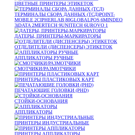
ЦВЕТНЫЕ ПРИНТЕРЫ ЭТИКЕТОК
ТЕРМИНАЛЫ СБОРА ДАННЫХ (ТСД)
POINT-
MOBILE
2
CIPHERLAB
80
GLOBALPOS
6
MINDEO
3
iDATA
2
MERTECH
9
UNITECH
6
UROVO
1
ДАТЕРЫ, ПРИНТЕРЫ-МАРКИРАТОРЫ
ОТДЕЛИТЕЛИ (ДИСПЕНСЕРЫ) ЭТИКЕТОК
АППЛИКАТОРЫ РУЧНЫЕ
СМОТЧИКИ/РАЗМОТЧИКИ
ПРИНТЕРЫ ПЛАСТИКОВЫХ КАРТ
ПЕЧАТАЮЩИЕ ГОЛОВКИ (PHD)
СТОЙКИ-ОСНОВАНИЯ
АППЛИКАТОРЫ
ПРИНТЕРЫ ИНДУСТРИАЛЬНЫЕ
ПРИНТЕРЫ АППЛИКАТОРЫ