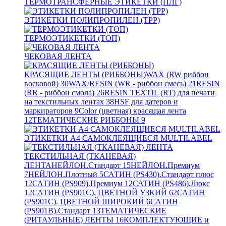
ТЕРМОТРАНСФЕРНЫЕ ЭТИКЕТКИ (ПЛГ)
ЭТИКЕТКИ ПОЛИПРОПИЛЕН (TPP)
ТЕРМОЭТИКЕТКИ (ТОП)
ЧЕКОВАЯ ЛЕНТА
КРАСЯЩИЕ ЛЕНТЫ (РИББОНЫ)
WAX (RW риббон
восковой)
30
WAX/RESIN (WR - риббон смесь)
21
RESIN
(RR - риббон смола)
26
RESIN TEXTIL (RT) для печати
на текстильных лентах
38
HSF для датеров и
маркираторов
9
Color (цветная) красящая лента
12
ТЕМАТИЧЕСКИЕ РИББОНЫ
9
ЭТИКЕТКИ А4 САМОКЛЕЯЩИЕСЯ MULTILABEL
ТЕКСТИЛЬНАЯ (ТКАНЕВАЯ)
ЛЕНТА
НЕЙЛОН.Стандарт
15
НЕЙЛОН.Премиум
7
НЕЙЛОН.Плотный
5
САТИН (PS430).Стандарт плюс
12
САТИН (PS909).Премиум
12
САТИН (PS486).Люкс
12
САТИН (PS901C). ЦВЕТНОЙ УЗКИЙ
62
САТИН
(PS901C). ЦВЕТНОЙ ШИРОКИЙ
6
САТИН
(PS901B).Стандарт
13
ТЕМАТИЧЕСКИЕ
(РИТАУЛЬНЫЕ) ЛЕНТЫ
16
КОМПЛЕКТУЮЩИЕ и