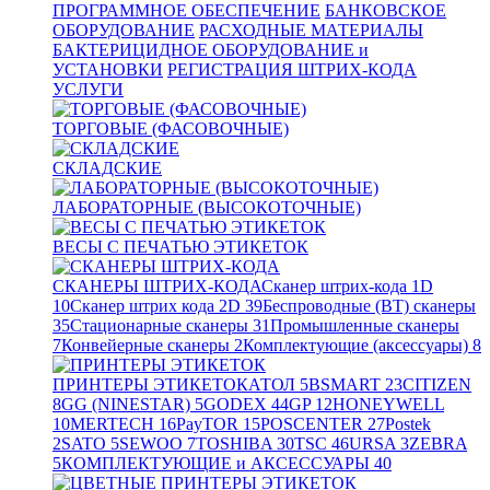
ПРОГРАММНОЕ ОБЕСПЕЧЕНИЕ
БАНКОВСКОЕ
ОБОРУДОВАНИЕ
РАСХОДНЫЕ МАТЕРИАЛЫ
БАКТЕРИЦИДНОЕ ОБОРУДОВАНИЕ и
УСТАНОВКИ
РЕГИСТРАЦИЯ ШТРИХ-КОДА
УСЛУГИ
ТОРГОВЫЕ (ФАСОВОЧНЫЕ)
СКЛАДСКИЕ
ЛАБОРАТОРНЫЕ (ВЫСОКОТОЧНЫЕ)
ВЕСЫ С ПЕЧАТЬЮ ЭТИКЕТОК
СКАНЕРЫ ШТРИХ-КОДА
Сканер штрих-кода 1D
10
Сканер штрих кода 2D
39
Беспроводные (BT) сканеры
35
Стационарные сканеры
31
Промышленные сканеры
7
Конвейерные сканеры
2
Комплектующие (аксессуары)
8
ПРИНТЕРЫ ЭТИКЕТОК
АТОЛ
5
BSMART
23
CITIZEN
8
GG (NINESTAR)
5
GODEX
44
GP
12
HONEYWELL
10
MERTECH
16
PayTOR
15
POSCENTER
27
Postek
2
SATO
5
SEWOO
7
TOSHIBA
30
TSC
46
URSA
3
ZEBRA
5
КОМПЛЕКТУЮЩИЕ и АКСЕССУАРЫ
40