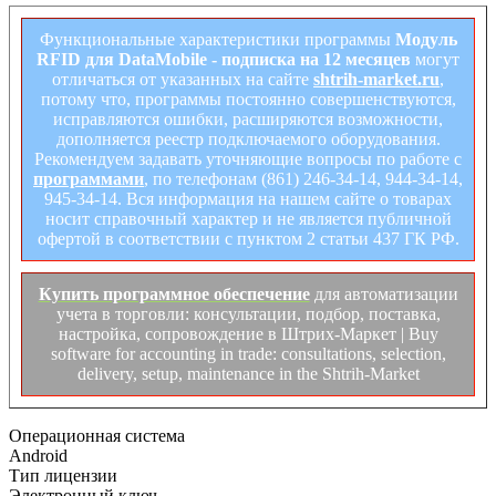
Функциональные характеристики программы
Модуль
RFID для DataMobile - подписка на 12 месяцев
могут
отличаться от указанных на сайте
shtrih-market.ru
,
потому что, программы постоянно совершенствуются,
исправляются ошибки, расширяются возможности,
дополняется реестр подключаемого оборудования.
Рекомендуем задавать уточняющие вопросы по работе с
программами
, по телефонам (861) 246-34-14, 944-34-14,
945-34-14. Вся информация на нашем сайте о товарах
носит справочный характер и не является публичной
офертой в соответствии с пунктом 2 статьи 437 ГК РФ.
Купить программное обеспечение
для автоматизации
учета в торговли: консультации, подбор, поставка,
настройка, сопровождение в Штрих-Маркет | Buy
software for accounting in trade: consultations, selection,
delivery, setup, maintenance in the Shtrih-Market
Операционная система
Android
Тип лицензии
Электронный ключ