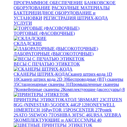
ПРОГРАММНОЕ ОБЕСПЕЧЕНИЕ
БАНКОВСКОЕ
ОБОРУДОВАНИЕ
РАСХОДНЫЕ МАТЕРИАЛЫ
БАКТЕРИЦИДНОЕ ОБОРУДОВАНИЕ и
УСТАНОВКИ
РЕГИСТРАЦИЯ ШТРИХ-КОДА
УСЛУГИ
ТОРГОВЫЕ (ФАСОВОЧНЫЕ)
СКЛАДСКИЕ
ЛАБОРАТОРНЫЕ (ВЫСОКОТОЧНЫЕ)
ВЕСЫ С ПЕЧАТЬЮ ЭТИКЕТОК
СКАНЕРЫ ШТРИХ-КОДА
Сканер штрих-кода 1D
10
Сканер штрих кода 2D
39
Беспроводные (BT) сканеры
35
Стационарные сканеры
31
Промышленные сканеры
7
Конвейерные сканеры
2
Комплектующие (аксессуары)
8
ПРИНТЕРЫ ЭТИКЕТОК
АТОЛ
5
BSMART
23
CITIZEN
8
GG (NINESTAR)
5
GODEX
44
GP
12
HONEYWELL
10
MERTECH
16
PayTOR
15
POSCENTER
27
Postek
2
SATO
5
SEWOO
7
TOSHIBA
30
TSC
46
URSA
3
ZEBRA
5
КОМПЛЕКТУЮЩИЕ и АКСЕССУАРЫ
40