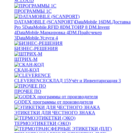
SCLOUD
ПРОГРАММЫ 1С
DATAMOBILE (SCANPORT)
DataMobile
16
DM.Доставка
Pro
5
DataMobile.RFID
8
DM.ТОИР
8
DM.Invent
4
DataMobile.Маркировка
4
DM.Прайсчекер
3
DataMobile.Услуги
4
БИЗНЕС-РЕШЕНИЯ
ШТРИХ-М
СКАН-КОД
CLEVERENCE
СКЛАД
15
Учёт и Инвентаризация
3
ПРОЧЕЕ ПО
GODEX программы от производителя
ЭТИКЕТКИ ДЛЯ ЧЕСТНОГО ЗНАКА
ТЕРМОЭТИКЕТКИ (ЭКО)