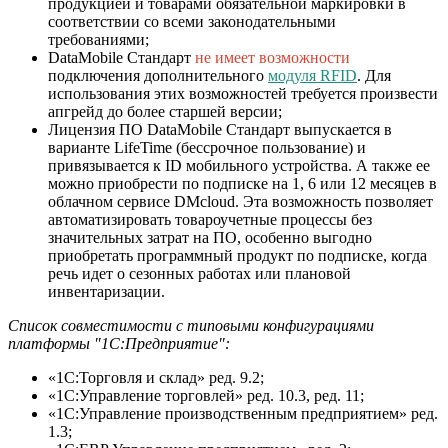
продукцией и товарами обязательной маркировки в
соответствии со всеми законодательными
требованиями;
DataMobile Стандарт
не имеет возможности
подключения дополнительного
модуля RFID
. Для
использования этих возможностей требуется произвести
апгрейд до более старшей версии;
Лицензия ПО DataMobile Стандарт выпускается в
варианте LifeTime (бессрочное пользование) и
привязывается к ID мобильного устройства. А также ее
можно приобрести по подписке на 1, 6 или 12 месяцев в
облачном сервисе DMcloud. Эта возможность позволяет
автоматизировать товароучетные процессы без
значительных затрат на ПО, особенно выгодно
приобретать программный продукт по подписке, когда
речь идет о сезонных работах или плановой
инвентаризации.
Список совместимости с типовыми конфигурациями
платформы "1С:Предприятие":
«1С:Торговля и склад» ред. 9.2;
«1С:Управление торговлей» ред. 10.3, ред. 11;
«1С:Управление производственным предприятием» ред.
1.3;