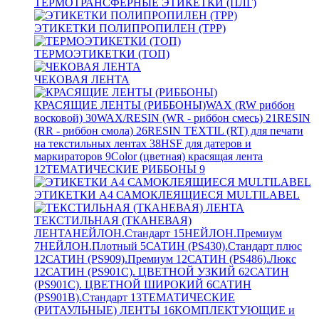
ТЕРМОТРАНСФЕРНЫЕ ЭТИКЕТКИ (ПЛГ)
ЭТИКЕТКИ ПОЛИПРОПИЛЕН (TPP)
ТЕРМОЭТИКЕТКИ (ТОП)
ЧЕКОВАЯ ЛЕНТА
КРАСЯЩИЕ ЛЕНТЫ (РИББОНЫ)
WAX (RW риббон
восковой)
30
WAX/RESIN (WR - риббон смесь)
21
RESIN
(RR - риббон смола)
26
RESIN TEXTIL (RT) для печати
на текстильных лентах
38
HSF для датеров и
маркираторов
9
Color (цветная) красящая лента
12
ТЕМАТИЧЕСКИЕ РИББОНЫ
9
ЭТИКЕТКИ А4 САМОКЛЕЯЩИЕСЯ MULTILABEL
ТЕКСТИЛЬНАЯ (ТКАНЕВАЯ)
ЛЕНТА
НЕЙЛОН.Стандарт
15
НЕЙЛОН.Премиум
7
НЕЙЛОН.Плотный
5
САТИН (PS430).Стандарт плюс
12
САТИН (PS909).Премиум
12
САТИН (PS486).Люкс
12
САТИН (PS901C). ЦВЕТНОЙ УЗКИЙ
62
САТИН
(PS901C). ЦВЕТНОЙ ШИРОКИЙ
6
САТИН
(PS901B).Стандарт
13
ТЕМАТИЧЕСКИЕ
(РИТАУЛЬНЫЕ) ЛЕНТЫ
16
КОМПЛЕКТУЮЩИЕ и