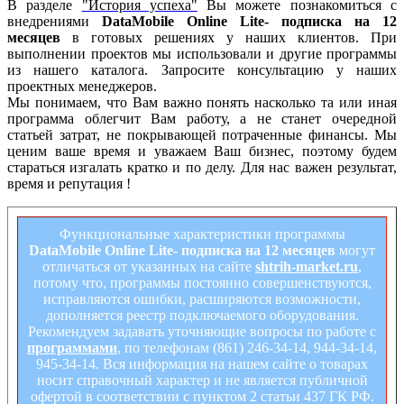
В разделе
"История успеха"
Вы можете познакомиться с
внедрениями
DataMobile Online Lite- подписка на 12
месяцев
в готовых решениях у наших клиентов. При
выполнении проектов мы использовали и другие программы
из нашего каталога. Запросите консультацию у наших
проектных менеджеров.
Мы понимаем, что Вам важно понять насколько та или иная
программа облегчит Вам работу, а не станет очередной
статьей затрат, не покрывающей потраченные финансы. Мы
ценим ваше время и уважаем Ваш бизнес, поэтому будем
стараться изгалать кратко и по делу. Для нас важен результат,
время и репутация !
Функциональные характеристики программы
DataMobile Online Lite- подписка на 12 месяцев
могут
отличаться от указанных на сайте
shtrih-market.ru
,
потому что, программы постоянно совершенствуются,
исправляются ошибки, расширяются возможности,
дополняется реестр подключаемого оборудования.
Рекомендуем задавать уточняющие вопросы по работе с
программами
, по телефонам (861) 246-34-14, 944-34-14,
945-34-14. Вся информация на нашем сайте о товарах
носит справочный характер и не является публичной
офертой в соответствии с пунктом 2 статьи 437 ГК РФ.