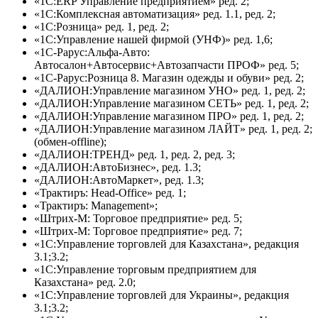
«1С:ERP Управление предприятием» ред. 2;
«1С:Комплексная автоматизация» ред. 1.1, ред. 2;
«1С:Розница» ред. 1, ред. 2;
«1С:Управление нашей фирмой (УНФ)» ред. 1,6;
«1С-Рарус:Альфа-Авто:
Автосалон+Автосервис+Автозапчасти ПРОФ» ред. 5;
«1С-Рарус:Розница 8. Магазин одежды и обуви» ред. 2;
«ДАЛИОН:Управление магазином УНО» ред. 1, ред. 2;
«ДАЛИОН:Управление магазином СЕТЬ» ред. 1, ред. 2;
«ДАЛИОН:Управление магазином ПРО» ред. 1, ред. 2;
«ДАЛИОН:Управление магазином ЛАЙТ» ред. 1, ред. 2;
(обмен-offline);
«ДАЛИОН:ТРЕНД» ред. 1, ред. 2, ред. 3;
«ДАЛИОН:АвтоБизнес», ред. 1.3;
«ДАЛИОН:АвтоМаркет», ред. 1.3;
«Трактиръ: Head-Office» ред. 1;
«Трактиръ: Management»;
«Штрих-М: Торговое предприятие» ред. 5;
«Штрих-М: Торговое предприятие» ред. 7;
«1С:Управление торговлей для Казахстана», редакция
3.1;3.2;
«1С:Управление торговым предприятием для
Казахстана» ред. 2.0;
«1С:Управление торговлей для Украины», редакция
3.1;3.2;