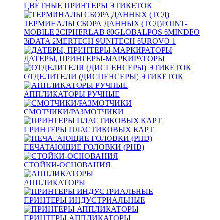
ЦВЕТНЫЕ ПРИНТЕРЫ ЭТИКЕТОК
ТЕРМИНАЛЫ СБОРА ДАННЫХ (ТСД)
POINT-
MOBILE
2
CIPHERLAB
80
GLOBALPOS
6
MINDEO
3
iDATA
2
MERTECH
9
UNITECH
6
UROVO
1
ДАТЕРЫ, ПРИНТЕРЫ-МАРКИРАТОРЫ
ОТДЕЛИТЕЛИ (ДИСПЕНСЕРЫ) ЭТИКЕТОК
АППЛИКАТОРЫ РУЧНЫЕ
СМОТЧИКИ/РАЗМОТЧИКИ
ПРИНТЕРЫ ПЛАСТИКОВЫХ КАРТ
ПЕЧАТАЮЩИЕ ГОЛОВКИ (PHD)
СТОЙКИ-ОСНОВАНИЯ
АППЛИКАТОРЫ
ПРИНТЕРЫ ИНДУСТРИАЛЬНЫЕ
ПРИНТЕРЫ АППЛИКАТОРЫ