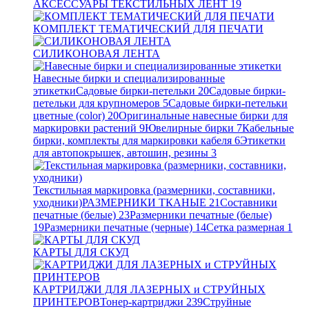
АКСЕССУАРЫ ТЕКСТИЛЬНЫХ ЛЕНТ
19
КОМПЛЕКТ ТЕМАТИЧЕСКИЙ ДЛЯ ПЕЧАТИ
СИЛИКОНОВАЯ ЛЕНТА
Навесные бирки и специализированные
этикетки
Садовые бирки-петельки
20
Садовые бирки-
петельки для крупномеров
5
Садовые бирки-петельки
цветные (color)
20
Оригинальные навесные бирки для
маркировки растений
9
Ювелирные бирки
7
Кабельные
бирки, комплекты для маркировки кабеля
6
Этикетки
для автопокрышек, автошин, резины
3
Текстильная маркировка (размерники, составники,
уходники)
РАЗМЕРНИКИ ТКАНЫЕ
21
Составники
печатные (белые)
23
Размерники печатные (белые)
19
Размерники печатные (черные)
14
Сетка размерная
1
КАРТЫ ДЛЯ СКУД
КАРТРИДЖИ ДЛЯ ЛАЗЕРНЫХ и СТРУЙНЫХ
ПРИНТЕРОВ
Тонер-картриджи
239
Струйные