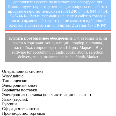
дополняется реестр подключаемого оборудования.
Рекомендуем задавать уточняющие вопросы по работе с
программами
, по телефонам (861) 246-34-14, 944-34-14,
945-34-14. Вся информация на нашем сайте о товарах
носит справочный характер и не является публичной
офертой в соответствии с пунктом 2 статьи 437 ГК РФ.
Купить программное обеспечение
для автоматизации
учета в торговли: консультации, подбор, поставка,
настройка, сопровождение в Штрих-Маркет | Buy
software for accounting in trade: consultations, selection,
delivery, setup, maintenance in the Shtrih-Market
Операционная система
Win/Android
Тип лицензии
Электронный ключ
Варианты поставки
Электронная поставка (ключ активации на e-mail)
Язык (версия):
Русский
Сфера деятельности:
Производство, торговля