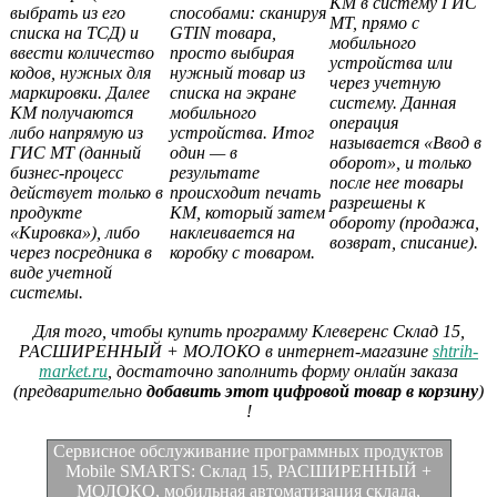
КМ в систему ГИС
выбрать из его
способами: сканируя
МТ, прямо с
списка на ТСД) и
GTIN товара,
мобильного
ввести количество
просто выбирая
устройства или
кодов, нужных для
нужный товар из
через учетную
маркировки. Далее
списка на экране
систему. Данная
КМ получаются
мобильного
операция
либо напрямую из
устройства. Итог
называется «Ввод в
ГИС МТ (данный
один — в
оборот», и только
бизнес-процесс
результате
после нее товары
действует только в
происходит печать
разрешены к
продукте
КМ, который затем
обороту (продажа,
«Кировка»), либо
наклеивается на
возврат, списание).
через посредника в
коробку с товаром.
виде учетной
системы.
Для того, чтобы купить программу Клеверенс Склад 15,
РАСШИРЕННЫЙ + МОЛОКО
в интернет-магазине
shtrih-
market.ru
, достаточно заполнить форму онлайн заказа
(предварительно
добавить этот цифровой товар в корзину
)
!
Сервисное обслуживание программных продуктов
Mobile SMARTS: Склад 15, РАСШИРЕННЫЙ +
МОЛОКО, мобильная автоматизация склада,