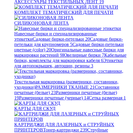
АКСЕССУАРЫ ТЕКСТИЛЬНЫХ ЛЕНТ
19
КОМПЛЕКТ ТЕМАТИЧЕСКИЙ ДЛЯ ПЕЧАТИ
СИЛИКОНОВАЯ ЛЕНТА
Навесные бирки и специализированные
этикетки
Садовые бирки-петельки
20
Садовые бирки-
петельки для крупномеров
5
Садовые бирки-петельки
цветные (color)
20
Оригинальные навесные бирки для
маркировки растений
9
Ювелирные бирки
7
Кабельные
бирки, комплекты для маркировки кабеля
6
Этикетки
для автопокрышек, автошин, резины
3
Текстильная маркировка (размерники, составники,
уходники)
РАЗМЕРНИКИ ТКАНЫЕ
21
Составники
печатные (белые)
23
Размерники печатные (белые)
19
Размерники печатные (черные)
14
Сетка размерная
1
КАРТЫ ДЛЯ СКУД
КАРТРИДЖИ ДЛЯ ЛАЗЕРНЫХ и СТРУЙНЫХ
ПРИНТЕРОВ
Тонер-картриджи
239
Струйные