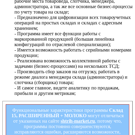
рабочие места товароведа, слотчика, менеджера,
администратора, а так же все основные бизнес-процессы
по учету товара на складе;
- Предназначено для цифровизации всех товароучетных
операций на простых складах и складах с адресным
хранением;
- Программа имеет все функции работы с
маркированной продукцией (большая линейнка
конфигураций по отраслевой специализации);
- Имеется возможность работать с серийными номерами
продукции;
- Реализована возможность коллективной работы с
задачами (бизнес-процессами) на нескольких ТСД;
- Производить сбор заказов на отгрузку, работать в
режиме диалога менеджера склада (администратора) и
слотчика (сборщика) товара;
- И самое главное, видете аналитику по продажам,
прибыли и другим метрикам;
Функциональные характеристики программы
Склад
15, РАСШИРЕННЫЙ + МОЛОКО
могут отличаться
от указанных на сайте
shtrih-market.ru
, потому что,
программы постоянно совершенствуются,
исправляются ошибки, расширяются возможности,