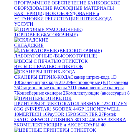
ПРОГРАММНОЕ ОБЕСПЕЧЕНИЕ
БАНКОВСКОЕ
ОБОРУДОВАНИЕ
РАСХОДНЫЕ МАТЕРИАЛЫ
БАКТЕРИЦИДНОЕ ОБОРУДОВАНИЕ и
УСТАНОВКИ
РЕГИСТРАЦИЯ ШТРИХ-КОДА
УСЛУГИ
ТОРГОВЫЕ (ФАСОВОЧНЫЕ)
СКЛАДСКИЕ
ЛАБОРАТОРНЫЕ (ВЫСОКОТОЧНЫЕ)
ВЕСЫ С ПЕЧАТЬЮ ЭТИКЕТОК
СКАНЕРЫ ШТРИХ-КОДА
Сканер штрих-кода 1D
10
Сканер штрих кода 2D
39
Беспроводные (BT) сканеры
35
Стационарные сканеры
31
Промышленные сканеры
7
Конвейерные сканеры
2
Комплектующие (аксессуары)
8
ПРИНТЕРЫ ЭТИКЕТОК
АТОЛ
5
BSMART
23
CITIZEN
8
GG (NINESTAR)
5
GODEX
44
GP
12
HONEYWELL
10
MERTECH
16
PayTOR
15
POSCENTER
27
Postek
2
SATO
5
SEWOO
7
TOSHIBA
30
TSC
46
URSA
3
ZEBRA
5
КОМПЛЕКТУЮЩИЕ и АКСЕССУАРЫ
40