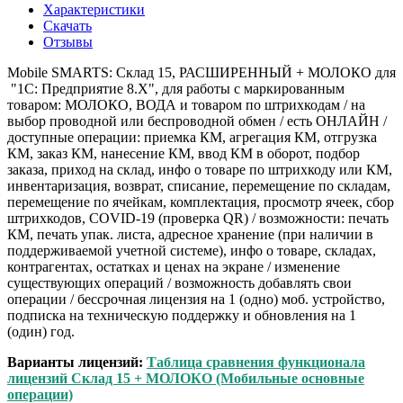
Характеристики
Скачать
Отзывы
Mobile SMARTS: Склад 15, РАСШИРЕННЫЙ + МОЛОКО для
"1С: Предприятие 8.Х", для работы с маркированным
товаром: МОЛОКО, ВОДА и товаром по штрихкодам / на
выбор проводной или беспроводной обмен / есть ОНЛАЙН /
доступные операции: приемка КМ, агрегация КМ, отгрузка
КМ, заказ КМ, нанесение КМ, ввод КМ в оборот, подбор
заказа, приход на склад, инфо о товаре по штрихкоду или КМ,
инвентаризация, возврат, списание, перемещение по складам,
перемещение по ячейкам, комплектация, просмотр ячеек, сбор
штрихкодов, COVID-19 (проверка QR) / возможности: печать
КМ, печать упак. листа, адресное хранение (при наличии в
поддерживаемой учетной системе), инфо о товаре, складах,
контрагентах, остатках и ценах на экране / изменение
существующих операций / возможность добавлять свои
операции / бессрочная лицензия на 1 (одно) моб. устройство,
подписка на техническую поддержку и обновления на 1
(один) год.
Варианты лицензий:
Таблица сравнения функционала
лицензий Склад 15 + МОЛОКО (Мобильные основные
операции)