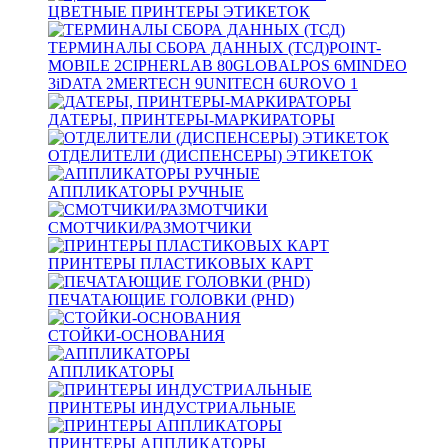
ЦВЕТНЫЕ ПРИНТЕРЫ ЭТИКЕТОК
ТЕРМИНАЛЫ СБОРА ДАННЫХ (ТСД)
POINT-
MOBILE
2
CIPHERLAB
80
GLOBALPOS
6
MINDEO
3
iDATA
2
MERTECH
9
UNITECH
6
UROVO
1
ДАТЕРЫ, ПРИНТЕРЫ-МАРКИРАТОРЫ
ОТДЕЛИТЕЛИ (ДИСПЕНСЕРЫ) ЭТИКЕТОК
АППЛИКАТОРЫ РУЧНЫЕ
СМОТЧИКИ/РАЗМОТЧИКИ
ПРИНТЕРЫ ПЛАСТИКОВЫХ КАРТ
ПЕЧАТАЮЩИЕ ГОЛОВКИ (PHD)
СТОЙКИ-ОСНОВАНИЯ
АППЛИКАТОРЫ
ПРИНТЕРЫ ИНДУСТРИАЛЬНЫЕ
ПРИНТЕРЫ АППЛИКАТОРЫ