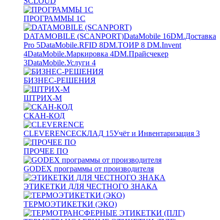
SCLOUD
ПРОГРАММЫ 1С
DATAMOBILE (SCANPORT)
DataMobile
16
DM.Доставка
Pro
5
DataMobile.RFID
8
DM.ТОИР
8
DM.Invent
4
DataMobile.Маркировка
4
DM.Прайсчекер
3
DataMobile.Услуги
4
БИЗНЕС-РЕШЕНИЯ
ШТРИХ-М
СКАН-КОД
CLEVERENCE
СКЛАД
15
Учёт и Инвентаризация
3
ПРОЧЕЕ ПО
GODEX программы от производителя
ЭТИКЕТКИ ДЛЯ ЧЕСТНОГО ЗНАКА
ТЕРМОЭТИКЕТКИ (ЭКО)