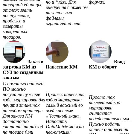
но и *.xlsx. Для
формах.
товарной единицы,
внедрения с обменом
отслеживать
текстовыми
поступления,
файлами
продажи и
ограничений нет.
возвраты
конкретных
товаров.
Заказ и
Ввод
загрузка КМ из
Нанесение КМ
КМ в оборот
СУЗ по созданным
заказам
С помощью данного
ПО можно
получать нужные
Процесс нанесения
Просто так
коды маркировки для
кодов маркировки
наклеенный код
печати этикеток
самый важный во
маркировки
на любом принтере.
всей системе
считается
Для заказа КМ
«Честный знак».
недействительным.
достаточно
Наносить
Нужно подать
считать штрихкод
DataMatrix можно
отчет о нанесении
на товаре (или
несколькими