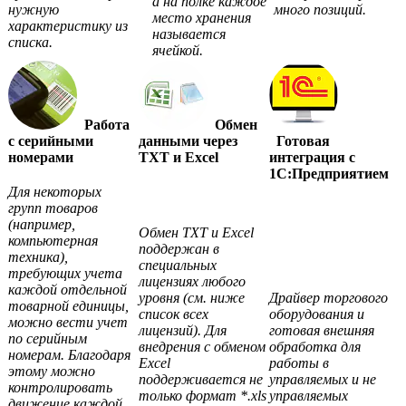
а на полке каждое
нужную
много позиций.
место хранения
характеристику из
называется
списка.
ячейкой.
Работа
Обмен
с серийными
данными через
Готовая
номерами
TXT и Excel
интеграция с
1С:Предприятием
Для некоторых
групп товаров
(например,
Обмен TXT и Excel
компьютерная
поддержан в
техника),
специальных
требующих учета
лицензиях любого
каждой отдельной
уровня (см. ниже
Драйвер торгового
товарной единицы,
список всех
оборудования и
можно вести учет
лицензий). Для
готовая внешняя
по серийным
внедрения с обменом
обработка для
номерам. Благодаря
Excel
работы в
этому можно
поддерживается не
управляемых и не
контролировать
только формат *.xls
управляемых
движение каждой