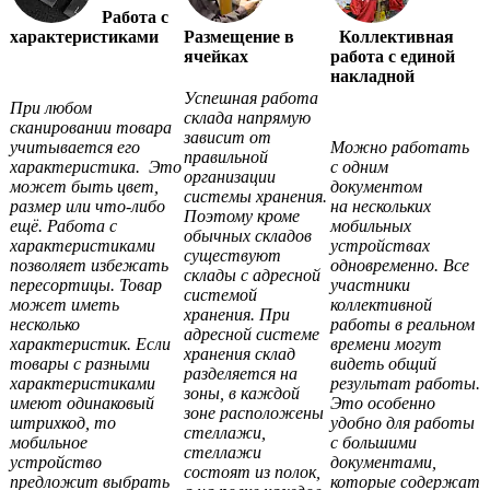
Работа с
характеристиками
Размещение в
Коллективная
ячейках
работа с единой
накладной
Успешная работа
При любом
склада напрямую
сканировании товара
зависит от
учитывается его
Можно работать
правильной
характеристика. Это
с одним
организации
может быть цвет,
документом
системы хранения.
размер или что-либо
на нескольких
Поэтому кроме
ещё. Работа с
мобильных
обычных складов
характеристиками
устройствах
существуют
позволяет избежать
одновременно. Все
склады с адресной
пересортицы. Товар
участники
системой
может иметь
коллективной
хранения. При
несколько
работы в реальном
адресной системе
характеристик. Если
времени могут
хранения склад
товары с разными
видеть общий
разделяется на
характеристиками
результат работы.
зоны, в каждой
имеют одинаковый
Это особенно
зоне расположены
штрихкод, то
удобно для работы
стеллажи,
мобильное
с большими
стеллажи
устройство
документами,
состоят из полок,
предложит выбрать
которые содержат