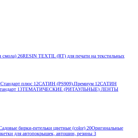
 смола)
26
RESIN TEXTIL (RT) для печати на текстильных
Стандарт плюс
12
САТИН (PS909).Премиум
12
САТИН
тандарт
13
ТЕМАТИЧЕСКИЕ (РИТАУЛЬНЫЕ) ЛЕНТЫ
Садовые бирки-петельки цветные (color)
20
Оригинальные
кетки для автопокрышек, автошин, резины
3