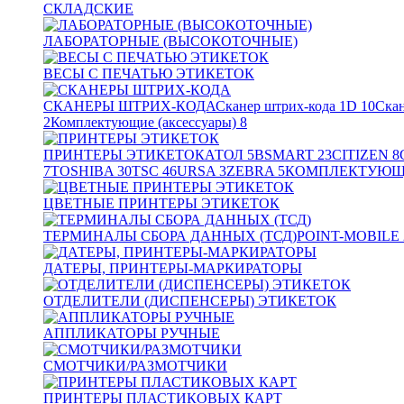
СКЛАДСКИЕ
ЛАБОРАТОРНЫЕ (ВЫСОКОТОЧНЫЕ)
ВЕСЫ С ПЕЧАТЬЮ ЭТИКЕТОК
СКАНЕРЫ ШТРИХ-КОДА
Сканер штрих-кода 1D
10
Скан
2
Комплектующие (аксессуары)
8
ПРИНТЕРЫ ЭТИКЕТОК
АТОЛ
5
BSMART
23
CITIZEN
8
7
TOSHIBA
30
TSC
46
URSA
3
ZEBRA
5
КОМПЛЕКТУЮЩИ
ЦВЕТНЫЕ ПРИНТЕРЫ ЭТИКЕТОК
ТЕРМИНАЛЫ СБОРА ДАННЫХ (ТСД)
POINT-MOBILE
ДАТЕРЫ, ПРИНТЕРЫ-МАРКИРАТОРЫ
ОТДЕЛИТЕЛИ (ДИСПЕНСЕРЫ) ЭТИКЕТОК
АППЛИКАТОРЫ РУЧНЫЕ
СМОТЧИКИ/РАЗМОТЧИКИ
ПРИНТЕРЫ ПЛАСТИКОВЫХ КАРТ