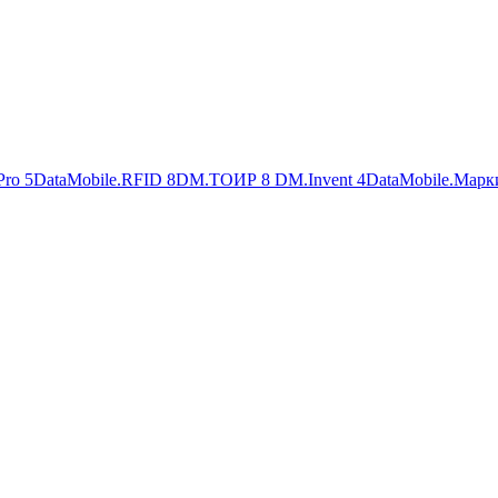
Pro
5
DataMobile.RFID
8
DM.ТОИР
8
DM.Invent
4
DataMobile.Марк