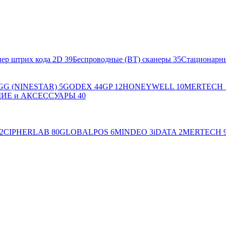
ер штрих кода 2D
39
Беспроводные (BT) сканеры
35
Стационарн
GG (NINESTAR)
5
GODEX
44
GP
12
HONEYWELL
10
MERTECH
Е и АКСЕССУАРЫ
40
2
CIPHERLAB
80
GLOBALPOS
6
MINDEO
3
iDATA
2
MERTECH