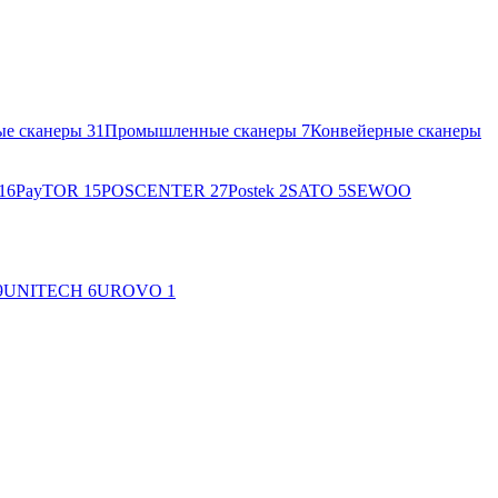
ые сканеры
31
Промышленные сканеры
7
Конвейерные сканеры
16
PayTOR
15
POSCENTER
27
Postek
2
SATO
5
SEWOO
9
UNITECH
6
UROVO
1