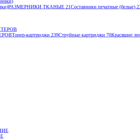
ики)
РАЗМЕРНИКИ ТКАНЫЕ
21
Составники печатные (белые)
2
ЕРОВ
Тонер-картриджи
239
Струйные картриджи
70
Красящие ле
ИЕ