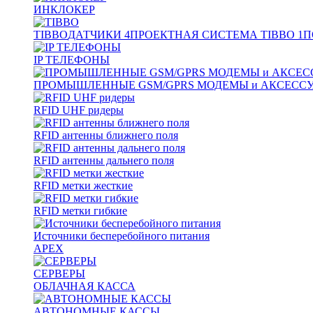
ИНКЛОКЕР
TIBBO
ДАТЧИКИ
4
ПРОЕКТНАЯ СИСТЕМА TIBBO
1
П
IP ТЕЛЕФОНЫ
ПРОМЫШЛЕННЫЕ GSM/GPRS МОДЕМЫ и АКСЕСС
RFID UHF ридеры
RFID антенны ближнего поля
RFID антенны дальнего поля
RFID метки жесткие
RFID метки гибкие
Источники бесперебойного питания
APEX
СЕРВЕРЫ
ОБЛАЧНАЯ КАССА
АВТОНОМНЫЕ КАССЫ