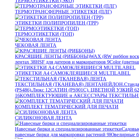
ТЕРМОЭТИКЕТКИ (ЭКО)
ТЕРМОТРАНСФЕРНЫЕ ЭТИКЕТКИ (ПЛГ)
ЭТИКЕТКИ ПОЛИПРОПИЛЕН (TPP)
ТЕРМОЭТИКЕТКИ (ТОП)
ЧЕКОВАЯ ЛЕНТА
КРАСЯЩИЕ ЛЕНТЫ (РИББОНЫ)
WAX (RW риббон воск
лентах
38
HSF для датеров и маркираторов
9
Color (цветна
ЭТИКЕТКИ А4 САМОКЛЕЯЩИЕСЯ MULTILABEL
ТЕКСТИЛЬНАЯ (ТКАНЕВАЯ) ЛЕНТА
НЕЙЛОН.Станда
(PS486).Люкс
12
САТИН (PS901C). ЦВЕТНОЙ УЗКИЙ
6
16
КОМПЛЕКТУЮЩИЕ и АКСЕССУАРЫ ТЕКСТИЛЬН
КОМПЛЕКТ ТЕМАТИЧЕСКИЙ ДЛЯ ПЕЧАТИ
СИЛИКОНОВАЯ ЛЕНТА
Навесные бирки и специализированные этикетки
Садовые
навесные бирки для маркировки растений
9
Ювелирные б