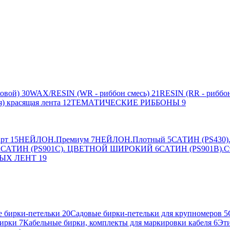
овой)
30
WAX/RESIN (WR - риббон смесь)
21
RESIN (RR - риббон
я) красящая лента
12
ТЕМАТИЧЕСКИЕ РИББОНЫ
9
рт
15
НЕЙЛОН.Премиум
7
НЕЙЛОН.Плотный
5
САТИН (PS430).
2
САТИН (PS901C). ЦВЕТНОЙ ШИРОКИЙ
6
САТИН (PS901B).С
ЫХ ЛЕНТ
19
 бирки-петельки
20
Садовые бирки-петельки для крупномеров
5
ирки
7
Кабельные бирки, комплекты для маркировки кабеля
6
Эти