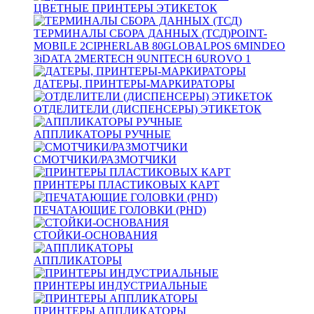
ЦВЕТНЫЕ ПРИНТЕРЫ ЭТИКЕТОК
ТЕРМИНАЛЫ СБОРА ДАННЫХ (ТСД)
POINT-
MOBILE
2
CIPHERLAB
80
GLOBALPOS
6
MINDEO
3
iDATA
2
MERTECH
9
UNITECH
6
UROVO
1
ДАТЕРЫ, ПРИНТЕРЫ-МАРКИРАТОРЫ
ОТДЕЛИТЕЛИ (ДИСПЕНСЕРЫ) ЭТИКЕТОК
АППЛИКАТОРЫ РУЧНЫЕ
СМОТЧИКИ/РАЗМОТЧИКИ
ПРИНТЕРЫ ПЛАСТИКОВЫХ КАРТ
ПЕЧАТАЮЩИЕ ГОЛОВКИ (PHD)
СТОЙКИ-ОСНОВАНИЯ
АППЛИКАТОРЫ
ПРИНТЕРЫ ИНДУСТРИАЛЬНЫЕ
ПРИНТЕРЫ АППЛИКАТОРЫ