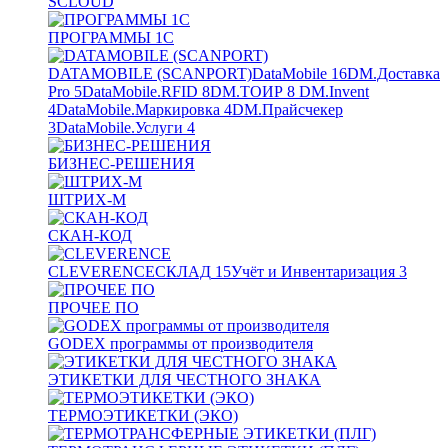
SCLOUD
ПРОГРАММЫ 1С
DATAMOBILE (SCANPORT)
DataMobile
16
DM.Доставка
Pro
5
DataMobile.RFID
8
DM.ТОИР
8
DM.Invent
4
DataMobile.Маркировка
4
DM.Прайсчекер
3
DataMobile.Услуги
4
БИЗНЕС-РЕШЕНИЯ
ШТРИХ-М
СКАН-КОД
CLEVERENCE
СКЛАД
15
Учёт и Инвентаризация
3
ПРОЧЕЕ ПО
GODEX программы от производителя
ЭТИКЕТКИ ДЛЯ ЧЕСТНОГО ЗНАКА
ТЕРМОЭТИКЕТКИ (ЭКО)