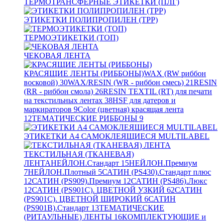
ТЕРМОТРАНСФЕРНЫЕ ЭТИКЕТКИ (ПЛГ)
ЭТИКЕТКИ ПОЛИПРОПИЛЕН (TPP)
ТЕРМОЭТИКЕТКИ (ТОП)
ЧЕКОВАЯ ЛЕНТА
КРАСЯЩИЕ ЛЕНТЫ (РИББОНЫ)
WAX (RW риббон
восковой)
30
WAX/RESIN (WR - риббон смесь)
21
RESIN
(RR - риббон смола)
26
RESIN TEXTIL (RT) для печати
на текстильных лентах
38
HSF для датеров и
маркираторов
9
Color (цветная) красящая лента
12
ТЕМАТИЧЕСКИЕ РИББОНЫ
9
ЭТИКЕТКИ А4 САМОКЛЕЯЩИЕСЯ MULTILABEL
ТЕКСТИЛЬНАЯ (ТКАНЕВАЯ)
ЛЕНТА
НЕЙЛОН.Стандарт
15
НЕЙЛОН.Премиум
7
НЕЙЛОН.Плотный
5
САТИН (PS430).Стандарт плюс
12
САТИН (PS909).Премиум
12
САТИН (PS486).Люкс
12
САТИН (PS901C). ЦВЕТНОЙ УЗКИЙ
62
САТИН
(PS901C). ЦВЕТНОЙ ШИРОКИЙ
6
САТИН
(PS901B).Стандарт
13
ТЕМАТИЧЕСКИЕ
(РИТАУЛЬНЫЕ) ЛЕНТЫ
16
КОМПЛЕКТУЮЩИЕ и