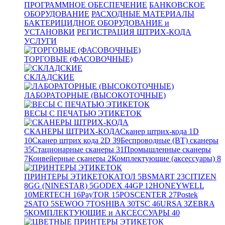
ПРОГРАММНОЕ ОБЕСПЕЧЕНИЕ
БАНКОВСКОЕ
ОБОРУДОВАНИЕ
РАСХОДНЫЕ МАТЕРИАЛЫ
БАКТЕРИЦИДНОЕ ОБОРУДОВАНИЕ и
УСТАНОВКИ
РЕГИСТРАЦИЯ ШТРИХ-КОДА
УСЛУГИ
ТОРГОВЫЕ (ФАСОВОЧНЫЕ)
СКЛАДСКИЕ
ЛАБОРАТОРНЫЕ (ВЫСОКОТОЧНЫЕ)
ВЕСЫ С ПЕЧАТЬЮ ЭТИКЕТОК
СКАНЕРЫ ШТРИХ-КОДА
Сканер штрих-кода 1D
10
Сканер штрих кода 2D
39
Беспроводные (BT) сканеры
35
Стационарные сканеры
31
Промышленные сканеры
7
Конвейерные сканеры
2
Комплектующие (аксессуары)
8
ПРИНТЕРЫ ЭТИКЕТОК
АТОЛ
5
BSMART
23
CITIZEN
8
GG (NINESTAR)
5
GODEX
44
GP
12
HONEYWELL
10
MERTECH
16
PayTOR
15
POSCENTER
27
Postek
2
SATO
5
SEWOO
7
TOSHIBA
30
TSC
46
URSA
3
ZEBRA
5
КОМПЛЕКТУЮЩИЕ и АКСЕССУАРЫ
40