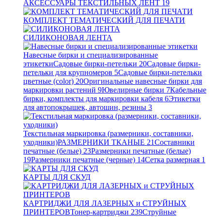
АКСЕССУАРЫ ТЕКСТИЛЬНЫХ ЛЕНТ
19
КОМПЛЕКТ ТЕМАТИЧЕСКИЙ ДЛЯ ПЕЧАТИ
СИЛИКОНОВАЯ ЛЕНТА
Навесные бирки и специализированные
этикетки
Садовые бирки-петельки
20
Садовые бирки-
петельки для крупномеров
5
Садовые бирки-петельки
цветные (color)
20
Оригинальные навесные бирки для
маркировки растений
9
Ювелирные бирки
7
Кабельные
бирки, комплекты для маркировки кабеля
6
Этикетки
для автопокрышек, автошин, резины
3
Текстильная маркировка (размерники, составники,
уходники)
РАЗМЕРНИКИ ТКАНЫЕ
21
Составники
печатные (белые)
23
Размерники печатные (белые)
19
Размерники печатные (черные)
14
Сетка размерная
1
КАРТЫ ДЛЯ СКУД
КАРТРИДЖИ ДЛЯ ЛАЗЕРНЫХ и СТРУЙНЫХ
ПРИНТЕРОВ
Тонер-картриджи
239
Струйные