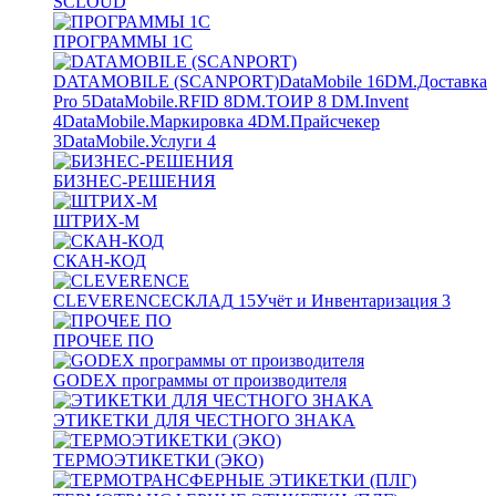
SCLOUD
ПРОГРАММЫ 1С
DATAMOBILE (SCANPORT)
DataMobile
16
DM.Доставка
Pro
5
DataMobile.RFID
8
DM.ТОИР
8
DM.Invent
4
DataMobile.Маркировка
4
DM.Прайсчекер
3
DataMobile.Услуги
4
БИЗНЕС-РЕШЕНИЯ
ШТРИХ-М
СКАН-КОД
CLEVERENCE
СКЛАД
15
Учёт и Инвентаризация
3
ПРОЧЕЕ ПО
GODEX программы от производителя
ЭТИКЕТКИ ДЛЯ ЧЕСТНОГО ЗНАКА
ТЕРМОЭТИКЕТКИ (ЭКО)