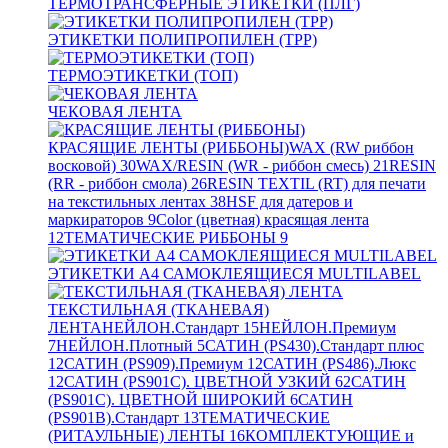
ТЕРМОТРАНСФЕРНЫЕ ЭТИКЕТКИ (ПЛГ)
ЭТИКЕТКИ ПОЛИПРОПИЛЕН (TPP)
ТЕРМОЭТИКЕТКИ (ТОП)
ЧЕКОВАЯ ЛЕНТА
КРАСЯЩИЕ ЛЕНТЫ (РИББОНЫ)
WAX (RW риббон
восковой)
30
WAX/RESIN (WR - риббон смесь)
21
RESIN
(RR - риббон смола)
26
RESIN TEXTIL (RT) для печати
на текстильных лентах
38
HSF для датеров и
маркираторов
9
Color (цветная) красящая лента
12
ТЕМАТИЧЕСКИЕ РИББОНЫ
9
ЭТИКЕТКИ А4 САМОКЛЕЯЩИЕСЯ MULTILABEL
ТЕКСТИЛЬНАЯ (ТКАНЕВАЯ)
ЛЕНТА
НЕЙЛОН.Стандарт
15
НЕЙЛОН.Премиум
7
НЕЙЛОН.Плотный
5
САТИН (PS430).Стандарт плюс
12
САТИН (PS909).Премиум
12
САТИН (PS486).Люкс
12
САТИН (PS901C). ЦВЕТНОЙ УЗКИЙ
62
САТИН
(PS901C). ЦВЕТНОЙ ШИРОКИЙ
6
САТИН
(PS901B).Стандарт
13
ТЕМАТИЧЕСКИЕ
(РИТАУЛЬНЫЕ) ЛЕНТЫ
16
КОМПЛЕКТУЮЩИЕ и