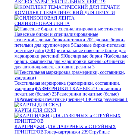
АКСЕССУАРЫ ТЕКСТИЛЬНЫХ ЛЕНТ
19
КОМПЛЕКТ ТЕМАТИЧЕСКИЙ ДЛЯ ПЕЧАТИ
СИЛИКОНОВАЯ ЛЕНТА
Навесные бирки и специализированные
этикетки
Садовые бирки-петельки
20
Садовые бирки-
петельки для крупномеров
5
Садовые бирки-петельки
цветные (color)
20
Оригинальные навесные бирки для
маркировки растений
9
Ювелирные бирки
7
Кабельные
бирки, комплекты для маркировки кабеля
6
Этикетки
для автопокрышек, автошин, резины
3
Текстильная маркировка (размерники, составники,
уходники)
РАЗМЕРНИКИ ТКАНЫЕ
21
Составники
печатные (белые)
23
Размерники печатные (белые)
19
Размерники печатные (черные)
14
Сетка размерная
1
КАРТЫ ДЛЯ СКУД
КАРТРИДЖИ ДЛЯ ЛАЗЕРНЫХ и СТРУЙНЫХ
ПРИНТЕРОВ
Тонер-картриджи
239
Струйные