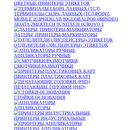
ЦВЕТНЫЕ ПРИНТЕРЫ ЭТИКЕТОК
ТЕРМИНАЛЫ СБОРА ДАННЫХ (ТСД)
POINT-
MOBILE
2
CIPHERLAB
80
GLOBALPOS
6
MINDEO
3
iDATA
2
MERTECH
9
UNITECH
6
UROVO
1
ДАТЕРЫ, ПРИНТЕРЫ-МАРКИРАТОРЫ
ОТДЕЛИТЕЛИ (ДИСПЕНСЕРЫ) ЭТИКЕТОК
АППЛИКАТОРЫ РУЧНЫЕ
СМОТЧИКИ/РАЗМОТЧИКИ
ПРИНТЕРЫ ПЛАСТИКОВЫХ КАРТ
ПЕЧАТАЮЩИЕ ГОЛОВКИ (PHD)
СТОЙКИ-ОСНОВАНИЯ
АППЛИКАТОРЫ
ПРИНТЕРЫ ИНДУСТРИАЛЬНЫЕ
ПРИНТЕРЫ АППЛИКАТОРЫ