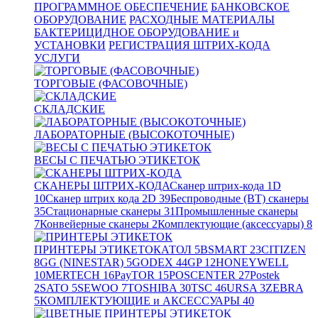
ПРОГРАММНОЕ ОБЕСПЕЧЕНИЕ
БАНКОВСКОЕ
ОБОРУДОВАНИЕ
РАСХОДНЫЕ МАТЕРИАЛЫ
БАКТЕРИЦИДНОЕ ОБОРУДОВАНИЕ и
УСТАНОВКИ
РЕГИСТРАЦИЯ ШТРИХ-КОДА
УСЛУГИ
ТОРГОВЫЕ (ФАСОВОЧНЫЕ)
СКЛАДСКИЕ
ЛАБОРАТОРНЫЕ (ВЫСОКОТОЧНЫЕ)
ВЕСЫ С ПЕЧАТЬЮ ЭТИКЕТОК
СКАНЕРЫ ШТРИХ-КОДА
Сканер штрих-кода 1D
10
Сканер штрих кода 2D
39
Беспроводные (BT) сканеры
35
Стационарные сканеры
31
Промышленные сканеры
7
Конвейерные сканеры
2
Комплектующие (аксессуары)
8
ПРИНТЕРЫ ЭТИКЕТОК
АТОЛ
5
BSMART
23
CITIZEN
8
GG (NINESTAR)
5
GODEX
44
GP
12
HONEYWELL
10
MERTECH
16
PayTOR
15
POSCENTER
27
Postek
2
SATO
5
SEWOO
7
TOSHIBA
30
TSC
46
URSA
3
ZEBRA
5
КОМПЛЕКТУЮЩИЕ и АКСЕССУАРЫ
40