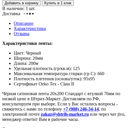
Добавить в корзину
Купить в 1 клик
В наличии: 1 шт.
Доставка
Описание
Характеристики
Отзывы
Характеристики ленты:
Цвет: Черный
Ширина: 20мм
Длина: 200м
Удельная плотность (гр/кв.м): 125
Максимальная температура стирки (гр С): 660
Плотность плетения (основа/уток): 95
х95
Сертификат Oeko Tex - Class II
Чёрная сатиновая лента 20х200 Стандарт с втулкой 76мм по
низкой цене в Штрих-Маркет. Доставляем по РФ,
консультируем при выборе. Если у Вас остались вопросы -
свяжитесь с нами по телефону
+7 (988) 246-34-14
, по
электронной почте
zakaz@shtrih-market.ru
или через чат jivo,
менеджер ответит Вам в рабочие часы.