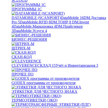
SCLOUD
ПРОГРАММЫ 1С
DATAMOBILE (SCANPORT)
DataMobile
16
DM.Доставка
Pro
5
DataMobile.RFID
8
DM.ТОИР
8
DM.Invent
4
DataMobile.Маркировка
4
DM.Прайсчекер
3
DataMobile.Услуги
4
БИЗНЕС-РЕШЕНИЯ
ШТРИХ-М
СКАН-КОД
CLEVERENCE
СКЛАД
15
Учёт и Инвентаризация
3
ПРОЧЕЕ ПО
GODEX программы от производителя
ЭТИКЕТКИ ДЛЯ ЧЕСТНОГО ЗНАКА
ТЕРМОЭТИКЕТКИ (ЭКО)