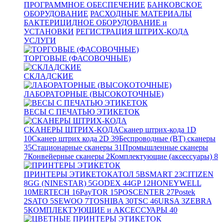
ПРОГРАММНОЕ ОБЕСПЕЧЕНИЕ
БАНКОВСКОЕ
ОБОРУДОВАНИЕ
РАСХОДНЫЕ МАТЕРИАЛЫ
БАКТЕРИЦИДНОЕ ОБОРУДОВАНИЕ и
УСТАНОВКИ
РЕГИСТРАЦИЯ ШТРИХ-КОДА
УСЛУГИ
ТОРГОВЫЕ (ФАСОВОЧНЫЕ)
СКЛАДСКИЕ
ЛАБОРАТОРНЫЕ (ВЫСОКОТОЧНЫЕ)
ВЕСЫ С ПЕЧАТЬЮ ЭТИКЕТОК
СКАНЕРЫ ШТРИХ-КОДА
Сканер штрих-кода 1D
10
Сканер штрих кода 2D
39
Беспроводные (BT) сканеры
35
Стационарные сканеры
31
Промышленные сканеры
7
Конвейерные сканеры
2
Комплектующие (аксессуары)
8
ПРИНТЕРЫ ЭТИКЕТОК
АТОЛ
5
BSMART
23
CITIZEN
8
GG (NINESTAR)
5
GODEX
44
GP
12
HONEYWELL
10
MERTECH
16
PayTOR
15
POSCENTER
27
Postek
2
SATO
5
SEWOO
7
TOSHIBA
30
TSC
46
URSA
3
ZEBRA
5
КОМПЛЕКТУЮЩИЕ и АКСЕССУАРЫ
40