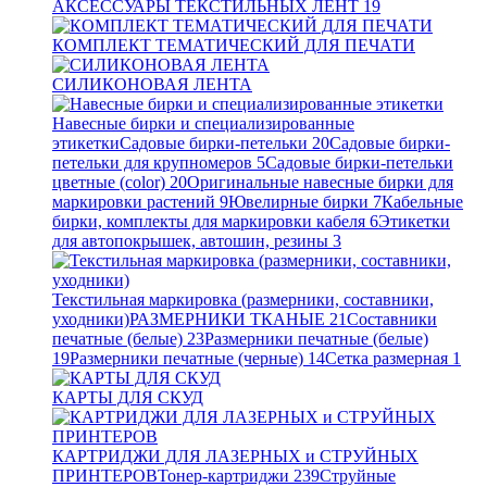
АКСЕССУАРЫ ТЕКСТИЛЬНЫХ ЛЕНТ
19
КОМПЛЕКТ ТЕМАТИЧЕСКИЙ ДЛЯ ПЕЧАТИ
СИЛИКОНОВАЯ ЛЕНТА
Навесные бирки и специализированные
этикетки
Садовые бирки-петельки
20
Садовые бирки-
петельки для крупномеров
5
Садовые бирки-петельки
цветные (color)
20
Оригинальные навесные бирки для
маркировки растений
9
Ювелирные бирки
7
Кабельные
бирки, комплекты для маркировки кабеля
6
Этикетки
для автопокрышек, автошин, резины
3
Текстильная маркировка (размерники, составники,
уходники)
РАЗМЕРНИКИ ТКАНЫЕ
21
Составники
печатные (белые)
23
Размерники печатные (белые)
19
Размерники печатные (черные)
14
Сетка размерная
1
КАРТЫ ДЛЯ СКУД
КАРТРИДЖИ ДЛЯ ЛАЗЕРНЫХ и СТРУЙНЫХ
ПРИНТЕРОВ
Тонер-картриджи
239
Струйные