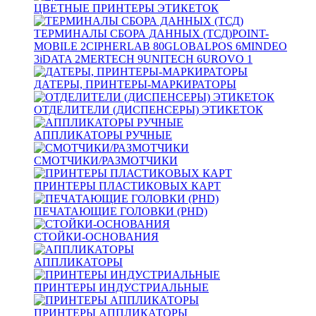
ЦВЕТНЫЕ ПРИНТЕРЫ ЭТИКЕТОК
ТЕРМИНАЛЫ СБОРА ДАННЫХ (ТСД)
POINT-
MOBILE
2
CIPHERLAB
80
GLOBALPOS
6
MINDEO
3
iDATA
2
MERTECH
9
UNITECH
6
UROVO
1
ДАТЕРЫ, ПРИНТЕРЫ-МАРКИРАТОРЫ
ОТДЕЛИТЕЛИ (ДИСПЕНСЕРЫ) ЭТИКЕТОК
АППЛИКАТОРЫ РУЧНЫЕ
СМОТЧИКИ/РАЗМОТЧИКИ
ПРИНТЕРЫ ПЛАСТИКОВЫХ КАРТ
ПЕЧАТАЮЩИЕ ГОЛОВКИ (PHD)
СТОЙКИ-ОСНОВАНИЯ
АППЛИКАТОРЫ
ПРИНТЕРЫ ИНДУСТРИАЛЬНЫЕ
ПРИНТЕРЫ АППЛИКАТОРЫ