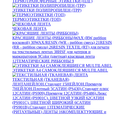
ТЕРМОТРАНСФЕРНЫЕ ЭТИКЕТКИ (ПЛГ)
ЭТИКЕТКИ ПОЛИПРОПИЛЕН (TPP)
ТЕРМОЭТИКЕТКИ (ТОП)
ЧЕКОВАЯ ЛЕНТА
КРАСЯЩИЕ ЛЕНТЫ (РИББОНЫ)
WAX (RW риббон
восковой)
30
WAX/RESIN (WR - риббон смесь)
21
RESIN
(RR - риббон смола)
26
RESIN TEXTIL (RT) для печати
на текстильных лентах
38
HSF для датеров и
маркираторов
9
Color (цветная) красящая лента
12
ТЕМАТИЧЕСКИЕ РИББОНЫ
9
ЭТИКЕТКИ А4 САМОКЛЕЯЩИЕСЯ MULTILABEL
ТЕКСТИЛЬНАЯ (ТКАНЕВАЯ)
ЛЕНТА
НЕЙЛОН.Стандарт
15
НЕЙЛОН.Премиум
7
НЕЙЛОН.Плотный
5
САТИН (PS430).Стандарт плюс
12
САТИН (PS909).Премиум
12
САТИН (PS486).Люкс
12
САТИН (PS901C). ЦВЕТНОЙ УЗКИЙ
62
САТИН
(PS901C). ЦВЕТНОЙ ШИРОКИЙ
6
САТИН
(PS901B).Стандарт
13
ТЕМАТИЧЕСКИЕ
(РИТАУЛЬНЫЕ) ЛЕНТЫ
16
КОМПЛЕКТУЮЩИЕ и