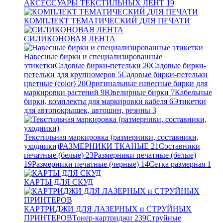
АКСЕССУАРЫ ТЕКСТИЛЬНЫХ ЛЕНТ
19
КОМПЛЕКТ ТЕМАТИЧЕСКИЙ ДЛЯ ПЕЧАТИ
СИЛИКОНОВАЯ ЛЕНТА
Навесные бирки и специализированные
этикетки
Садовые бирки-петельки
20
Садовые бирки-
петельки для крупномеров
5
Садовые бирки-петельки
цветные (color)
20
Оригинальные навесные бирки для
маркировки растений
9
Ювелирные бирки
7
Кабельные
бирки, комплекты для маркировки кабеля
6
Этикетки
для автопокрышек, автошин, резины
3
Текстильная маркировка (размерники, составники,
уходники)
РАЗМЕРНИКИ ТКАНЫЕ
21
Составники
печатные (белые)
23
Размерники печатные (белые)
19
Размерники печатные (черные)
14
Сетка размерная
1
КАРТЫ ДЛЯ СКУД
КАРТРИДЖИ ДЛЯ ЛАЗЕРНЫХ и СТРУЙНЫХ
ПРИНТЕРОВ
Тонер-картриджи
239
Струйные