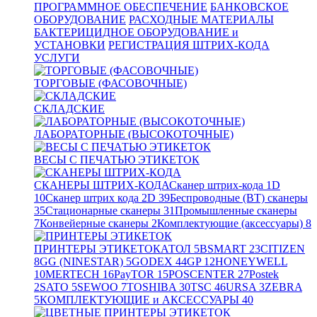
ПРОГРАММНОЕ ОБЕСПЕЧЕНИЕ
БАНКОВСКОЕ
ОБОРУДОВАНИЕ
РАСХОДНЫЕ МАТЕРИАЛЫ
БАКТЕРИЦИДНОЕ ОБОРУДОВАНИЕ и
УСТАНОВКИ
РЕГИСТРАЦИЯ ШТРИХ-КОДА
УСЛУГИ
ТОРГОВЫЕ (ФАСОВОЧНЫЕ)
СКЛАДСКИЕ
ЛАБОРАТОРНЫЕ (ВЫСОКОТОЧНЫЕ)
ВЕСЫ С ПЕЧАТЬЮ ЭТИКЕТОК
СКАНЕРЫ ШТРИХ-КОДА
Сканер штрих-кода 1D
10
Сканер штрих кода 2D
39
Беспроводные (BT) сканеры
35
Стационарные сканеры
31
Промышленные сканеры
7
Конвейерные сканеры
2
Комплектующие (аксессуары)
8
ПРИНТЕРЫ ЭТИКЕТОК
АТОЛ
5
BSMART
23
CITIZEN
8
GG (NINESTAR)
5
GODEX
44
GP
12
HONEYWELL
10
MERTECH
16
PayTOR
15
POSCENTER
27
Postek
2
SATO
5
SEWOO
7
TOSHIBA
30
TSC
46
URSA
3
ZEBRA
5
КОМПЛЕКТУЮЩИЕ и АКСЕССУАРЫ
40