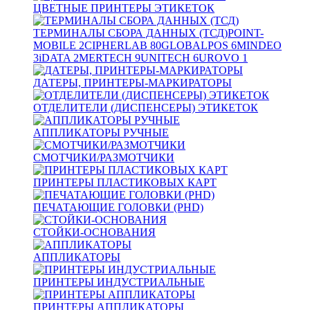
ЦВЕТНЫЕ ПРИНТЕРЫ ЭТИКЕТОК
ТЕРМИНАЛЫ СБОРА ДАННЫХ (ТСД)
POINT-
MOBILE
2
CIPHERLAB
80
GLOBALPOS
6
MINDEO
3
iDATA
2
MERTECH
9
UNITECH
6
UROVO
1
ДАТЕРЫ, ПРИНТЕРЫ-МАРКИРАТОРЫ
ОТДЕЛИТЕЛИ (ДИСПЕНСЕРЫ) ЭТИКЕТОК
АППЛИКАТОРЫ РУЧНЫЕ
СМОТЧИКИ/РАЗМОТЧИКИ
ПРИНТЕРЫ ПЛАСТИКОВЫХ КАРТ
ПЕЧАТАЮЩИЕ ГОЛОВКИ (PHD)
СТОЙКИ-ОСНОВАНИЯ
АППЛИКАТОРЫ
ПРИНТЕРЫ ИНДУСТРИАЛЬНЫЕ
ПРИНТЕРЫ АППЛИКАТОРЫ