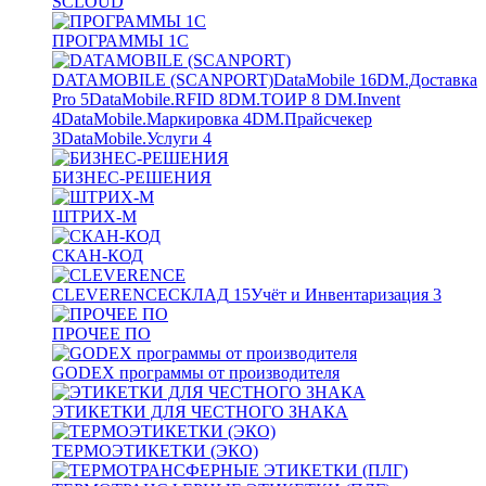
SCLOUD
ПРОГРАММЫ 1С
DATAMOBILE (SCANPORT)
DataMobile
16
DM.Доставка
Pro
5
DataMobile.RFID
8
DM.ТОИР
8
DM.Invent
4
DataMobile.Маркировка
4
DM.Прайсчекер
3
DataMobile.Услуги
4
БИЗНЕС-РЕШЕНИЯ
ШТРИХ-М
СКАН-КОД
CLEVERENCE
СКЛАД
15
Учёт и Инвентаризация
3
ПРОЧЕЕ ПО
GODEX программы от производителя
ЭТИКЕТКИ ДЛЯ ЧЕСТНОГО ЗНАКА
ТЕРМОЭТИКЕТКИ (ЭКО)