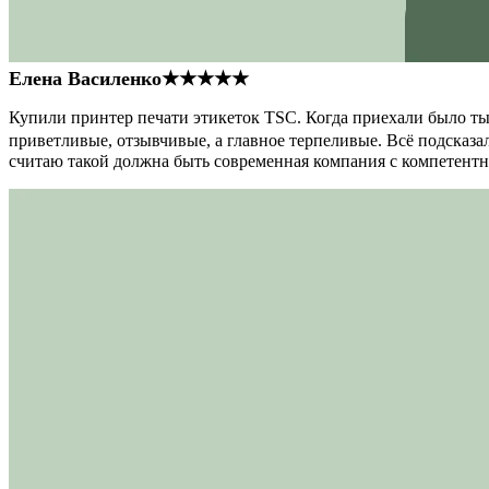
Елена Василенко
★★★★★
Купили принтер печати этикеток TSC. Когда приехали было тыс
приветливые, отзывчивые, а главное терпеливые. Всё подсказал
считаю такой должна быть современная компания с компетент