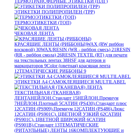
ТЕРМОТРАНСФЕРНЫЕ ЭТИКЕТКИ (ПЛГ)
ЭТИКЕТКИ ПОЛИПРОПИЛЕН (TPP)
ТЕРМОЭТИКЕТКИ (ТОП)
ЧЕКОВАЯ ЛЕНТА
КРАСЯЩИЕ ЛЕНТЫ (РИББОНЫ)
WAX (RW риббон
восковой)
30
WAX/RESIN (WR - риббон смесь)
21
RESIN
(RR - риббон смола)
26
RESIN TEXTIL (RT) для печати
на текстильных лентах
38
HSF для датеров и
маркираторов
9
Color (цветная) красящая лента
12
ТЕМАТИЧЕСКИЕ РИББОНЫ
9
ЭТИКЕТКИ А4 САМОКЛЕЯЩИЕСЯ MULTILABEL
ТЕКСТИЛЬНАЯ (ТКАНЕВАЯ)
ЛЕНТА
НЕЙЛОН.Стандарт
15
НЕЙЛОН.Премиум
7
НЕЙЛОН.Плотный
5
САТИН (PS430).Стандарт плюс
12
САТИН (PS909).Премиум
12
САТИН (PS486).Люкс
12
САТИН (PS901C). ЦВЕТНОЙ УЗКИЙ
62
САТИН
(PS901C). ЦВЕТНОЙ ШИРОКИЙ
6
САТИН
(PS901B).Стандарт
13
ТЕМАТИЧЕСКИЕ
(РИТАУЛЬНЫЕ) ЛЕНТЫ
16
КОМПЛЕКТУЮЩИЕ и