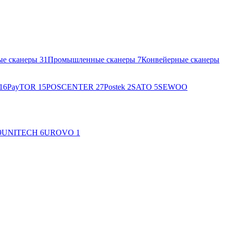
ые сканеры
31
Промышленные сканеры
7
Конвейерные сканеры
16
PayTOR
15
POSCENTER
27
Postek
2
SATO
5
SEWOO
9
UNITECH
6
UROVO
1