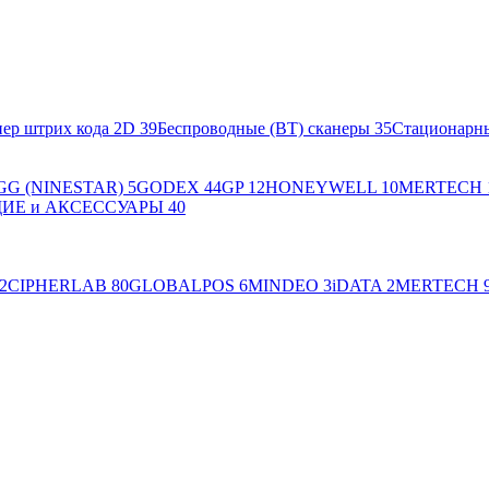
ер штрих кода 2D
39
Беспроводные (BT) сканеры
35
Стационарн
GG (NINESTAR)
5
GODEX
44
GP
12
HONEYWELL
10
MERTECH
Е и АКСЕССУАРЫ
40
2
CIPHERLAB
80
GLOBALPOS
6
MINDEO
3
iDATA
2
MERTECH