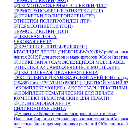
ТЕРМОЭТИКЕТКИ (ЭКО)
ТЕРМОТРАНСФЕРНЫЕ ЭТИКЕТКИ (ПЛГ)
ЭТИКЕТКИ ПОЛИПРОПИЛЕН (TPP)
ТЕРМОЭТИКЕТКИ (ТОП)
ЧЕКОВАЯ ЛЕНТА
КРАСЯЩИЕ ЛЕНТЫ (РИББОНЫ)
WAX (RW риббон воск
лентах
38
HSF для датеров и маркираторов
9
Color (цветна
ЭТИКЕТКИ А4 САМОКЛЕЯЩИЕСЯ MULTILABEL
ТЕКСТИЛЬНАЯ (ТКАНЕВАЯ) ЛЕНТА
НЕЙЛОН.Станда
(PS486).Люкс
12
САТИН (PS901C). ЦВЕТНОЙ УЗКИЙ
6
16
КОМПЛЕКТУЮЩИЕ и АКСЕССУАРЫ ТЕКСТИЛЬН
КОМПЛЕКТ ТЕМАТИЧЕСКИЙ ДЛЯ ПЕЧАТИ
СИЛИКОНОВАЯ ЛЕНТА
Навесные бирки и специализированные этикетки
Садовые
навесные бирки для маркировки растений
9
Ювелирные б