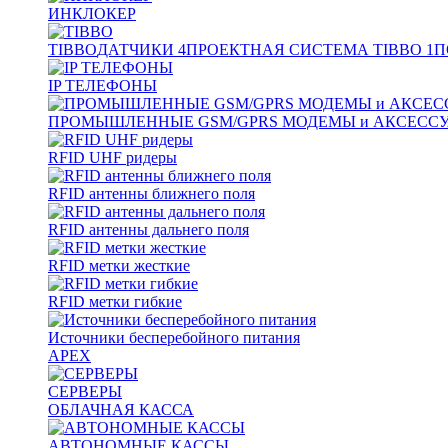
ИНКЛОКЕР
TIBBO
ДАТЧИКИ
4
ПРОЕКТНАЯ СИСТЕМА TIBBO
1
П
IP ТЕЛЕФОНЫ
ПРОМЫШЛЕННЫЕ GSM/GPRS МОДЕМЫ и АКСЕСС
RFID UHF ридеры
RFID антенны ближнего поля
RFID антенны дальнего поля
RFID метки жесткие
RFID метки гибкие
Источники бесперебойного питания
APEX
СЕРВЕРЫ
ОБЛАЧНАЯ КАССА
АВТОНОМНЫЕ КАССЫ