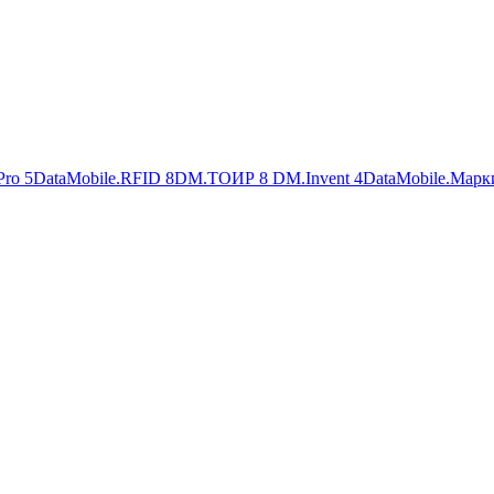
Pro
5
DataMobile.RFID
8
DM.ТОИР
8
DM.Invent
4
DataMobile.Марк