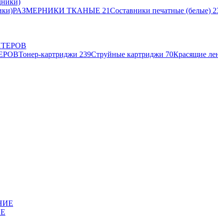
ики)
РАЗМЕРНИКИ ТКАНЫЕ
21
Составники печатные (белые)
2
ЕРОВ
Тонер-картриджи
239
Струйные картриджи
70
Красящие ле
ИЕ