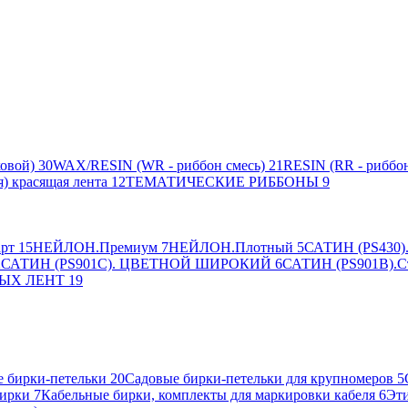
овой)
30
WAX/RESIN (WR - риббон смесь)
21
RESIN (RR - риббон
я) красящая лента
12
ТЕМАТИЧЕСКИЕ РИББОНЫ
9
рт
15
НЕЙЛОН.Премиум
7
НЕЙЛОН.Плотный
5
САТИН (PS430).
2
САТИН (PS901C). ЦВЕТНОЙ ШИРОКИЙ
6
САТИН (PS901B).С
ЫХ ЛЕНТ
19
 бирки-петельки
20
Садовые бирки-петельки для крупномеров
5
ирки
7
Кабельные бирки, комплекты для маркировки кабеля
6
Эти