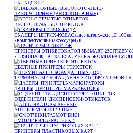
СКЛАДСКИЕ
ЛАБОРАТОРНЫЕ (ВЫСОКОТОЧНЫЕ)
ВЕСЫ С ПЕЧАТЬЮ ЭТИКЕТОК
СКАНЕРЫ ШТРИХ-КОДА
Сканер штрих-кода 1D
10
Скан
2
Комплектующие (аксессуары)
8
ПРИНТЕРЫ ЭТИКЕТОК
АТОЛ
5
BSMART
23
CITIZEN
8
7
TOSHIBA
30
TSC
46
URSA
3
ZEBRA
5
КОМПЛЕКТУЮЩИ
ЦВЕТНЫЕ ПРИНТЕРЫ ЭТИКЕТОК
ТЕРМИНАЛЫ СБОРА ДАННЫХ (ТСД)
POINT-MOBILE
ДАТЕРЫ, ПРИНТЕРЫ-МАРКИРАТОРЫ
ОТДЕЛИТЕЛИ (ДИСПЕНСЕРЫ) ЭТИКЕТОК
АППЛИКАТОРЫ РУЧНЫЕ
СМОТЧИКИ/РАЗМОТЧИКИ
ПРИНТЕРЫ ПЛАСТИКОВЫХ КАРТ