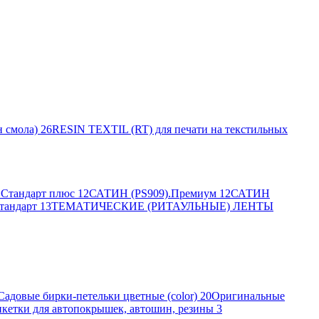
 смола)
26
RESIN TEXTIL (RT) для печати на текстильных
Стандарт плюс
12
САТИН (PS909).Премиум
12
САТИН
тандарт
13
ТЕМАТИЧЕСКИЕ (РИТАУЛЬНЫЕ) ЛЕНТЫ
Садовые бирки-петельки цветные (color)
20
Оригинальные
кетки для автопокрышек, автошин, резины
3