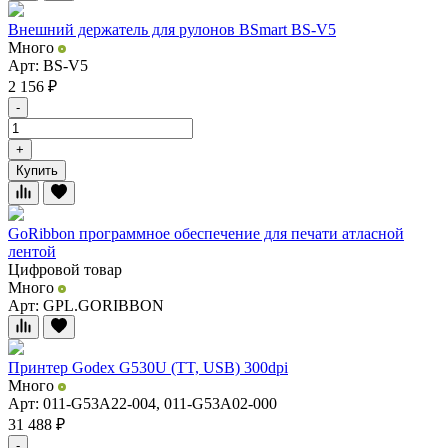
Внешний держатель для рулонов BSmart BS-V5
Много
Арт: BS-V5
2 156
₽
-
+
Купить
GoRibbon программное обеспечение для печати атласной
лентой
Цифровой товар
Много
Арт: GPL.GORIBBON
Принтер Godex G530U (TT, USB) 300dpi
Много
Арт: 011-G53A22-004, 011-G53A02-000
31 488
₽
-