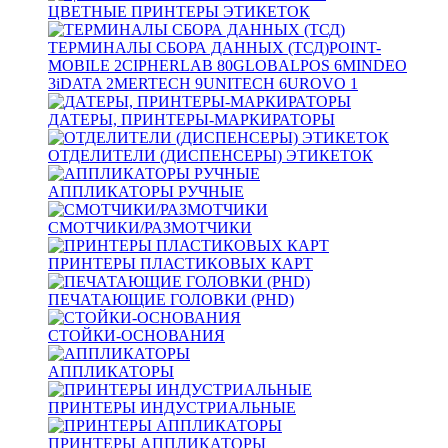
ЦВЕТНЫЕ ПРИНТЕРЫ ЭТИКЕТОК
ТЕРМИНАЛЫ СБОРА ДАННЫХ (ТСД)
POINT-
MOBILE
2
CIPHERLAB
80
GLOBALPOS
6
MINDEO
3
iDATA
2
MERTECH
9
UNITECH
6
UROVO
1
ДАТЕРЫ, ПРИНТЕРЫ-МАРКИРАТОРЫ
ОТДЕЛИТЕЛИ (ДИСПЕНСЕРЫ) ЭТИКЕТОК
АППЛИКАТОРЫ РУЧНЫЕ
СМОТЧИКИ/РАЗМОТЧИКИ
ПРИНТЕРЫ ПЛАСТИКОВЫХ КАРТ
ПЕЧАТАЮЩИЕ ГОЛОВКИ (PHD)
СТОЙКИ-ОСНОВАНИЯ
АППЛИКАТОРЫ
ПРИНТЕРЫ ИНДУСТРИАЛЬНЫЕ
ПРИНТЕРЫ АППЛИКАТОРЫ