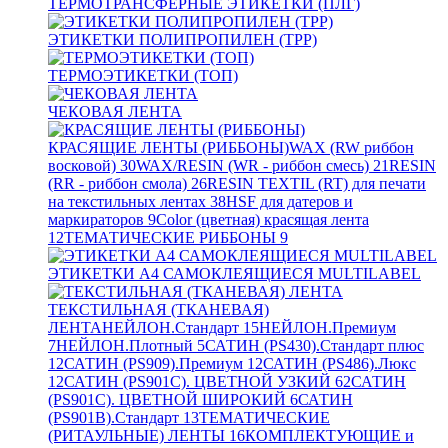
ТЕРМОТРАНСФЕРНЫЕ ЭТИКЕТКИ (ПЛГ)
ЭТИКЕТКИ ПОЛИПРОПИЛЕН (TPP)
ТЕРМОЭТИКЕТКИ (ТОП)
ЧЕКОВАЯ ЛЕНТА
КРАСЯЩИЕ ЛЕНТЫ (РИББОНЫ)
WAX (RW риббон
восковой)
30
WAX/RESIN (WR - риббон смесь)
21
RESIN
(RR - риббон смола)
26
RESIN TEXTIL (RT) для печати
на текстильных лентах
38
HSF для датеров и
маркираторов
9
Color (цветная) красящая лента
12
ТЕМАТИЧЕСКИЕ РИББОНЫ
9
ЭТИКЕТКИ А4 САМОКЛЕЯЩИЕСЯ MULTILABEL
ТЕКСТИЛЬНАЯ (ТКАНЕВАЯ)
ЛЕНТА
НЕЙЛОН.Стандарт
15
НЕЙЛОН.Премиум
7
НЕЙЛОН.Плотный
5
САТИН (PS430).Стандарт плюс
12
САТИН (PS909).Премиум
12
САТИН (PS486).Люкс
12
САТИН (PS901C). ЦВЕТНОЙ УЗКИЙ
62
САТИН
(PS901C). ЦВЕТНОЙ ШИРОКИЙ
6
САТИН
(PS901B).Стандарт
13
ТЕМАТИЧЕСКИЕ
(РИТАУЛЬНЫЕ) ЛЕНТЫ
16
КОМПЛЕКТУЮЩИЕ и