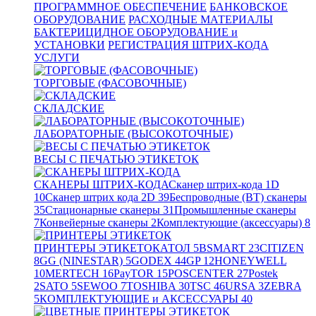
ПРОГРАММНОЕ ОБЕСПЕЧЕНИЕ
БАНКОВСКОЕ
ОБОРУДОВАНИЕ
РАСХОДНЫЕ МАТЕРИАЛЫ
БАКТЕРИЦИДНОЕ ОБОРУДОВАНИЕ и
УСТАНОВКИ
РЕГИСТРАЦИЯ ШТРИХ-КОДА
УСЛУГИ
ТОРГОВЫЕ (ФАСОВОЧНЫЕ)
СКЛАДСКИЕ
ЛАБОРАТОРНЫЕ (ВЫСОКОТОЧНЫЕ)
ВЕСЫ С ПЕЧАТЬЮ ЭТИКЕТОК
СКАНЕРЫ ШТРИХ-КОДА
Сканер штрих-кода 1D
10
Сканер штрих кода 2D
39
Беспроводные (BT) сканеры
35
Стационарные сканеры
31
Промышленные сканеры
7
Конвейерные сканеры
2
Комплектующие (аксессуары)
8
ПРИНТЕРЫ ЭТИКЕТОК
АТОЛ
5
BSMART
23
CITIZEN
8
GG (NINESTAR)
5
GODEX
44
GP
12
HONEYWELL
10
MERTECH
16
PayTOR
15
POSCENTER
27
Postek
2
SATO
5
SEWOO
7
TOSHIBA
30
TSC
46
URSA
3
ZEBRA
5
КОМПЛЕКТУЮЩИЕ и АКСЕССУАРЫ
40