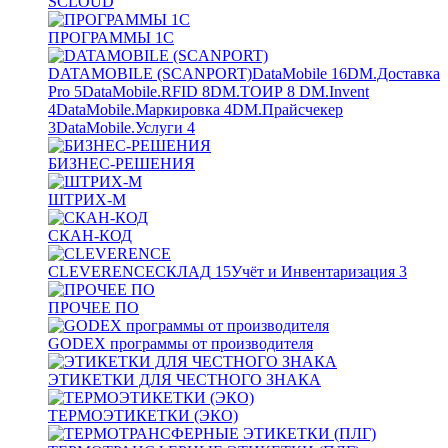
SCLOUD
ПРОГРАММЫ 1С
DATAMOBILE (SCANPORT)
DataMobile
16
DM.Доставка
Pro
5
DataMobile.RFID
8
DM.ТОИР
8
DM.Invent
4
DataMobile.Маркировка
4
DM.Прайсчекер
3
DataMobile.Услуги
4
БИЗНЕС-РЕШЕНИЯ
ШТРИХ-М
СКАН-КОД
CLEVERENCE
СКЛАД
15
Учёт и Инвентаризация
3
ПРОЧЕЕ ПО
GODEX программы от производителя
ЭТИКЕТКИ ДЛЯ ЧЕСТНОГО ЗНАКА
ТЕРМОЭТИКЕТКИ (ЭКО)