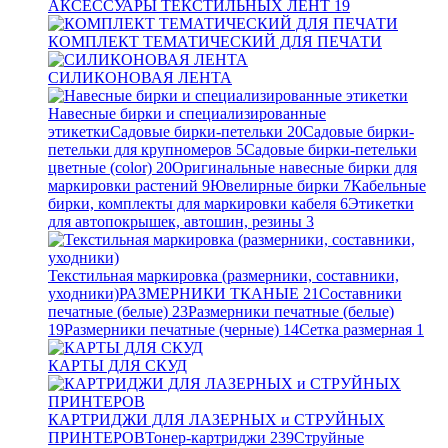
АКСЕССУАРЫ ТЕКСТИЛЬНЫХ ЛЕНТ
19
КОМПЛЕКТ ТЕМАТИЧЕСКИЙ ДЛЯ ПЕЧАТИ
СИЛИКОНОВАЯ ЛЕНТА
Навесные бирки и специализированные
этикетки
Садовые бирки-петельки
20
Садовые бирки-
петельки для крупномеров
5
Садовые бирки-петельки
цветные (color)
20
Оригинальные навесные бирки для
маркировки растений
9
Ювелирные бирки
7
Кабельные
бирки, комплекты для маркировки кабеля
6
Этикетки
для автопокрышек, автошин, резины
3
Текстильная маркировка (размерники, составники,
уходники)
РАЗМЕРНИКИ ТКАНЫЕ
21
Составники
печатные (белые)
23
Размерники печатные (белые)
19
Размерники печатные (черные)
14
Сетка размерная
1
КАРТЫ ДЛЯ СКУД
КАРТРИДЖИ ДЛЯ ЛАЗЕРНЫХ и СТРУЙНЫХ
ПРИНТЕРОВ
Тонер-картриджи
239
Струйные