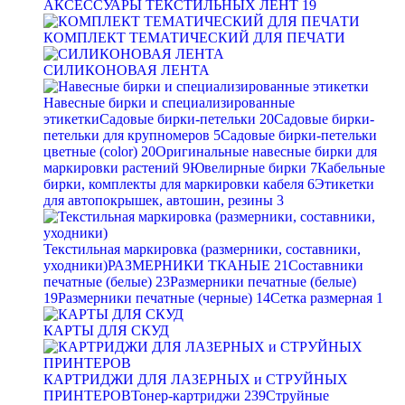
АКСЕССУАРЫ ТЕКСТИЛЬНЫХ ЛЕНТ
19
КОМПЛЕКТ ТЕМАТИЧЕСКИЙ ДЛЯ ПЕЧАТИ
СИЛИКОНОВАЯ ЛЕНТА
Навесные бирки и специализированные
этикетки
Садовые бирки-петельки
20
Садовые бирки-
петельки для крупномеров
5
Садовые бирки-петельки
цветные (color)
20
Оригинальные навесные бирки для
маркировки растений
9
Ювелирные бирки
7
Кабельные
бирки, комплекты для маркировки кабеля
6
Этикетки
для автопокрышек, автошин, резины
3
Текстильная маркировка (размерники, составники,
уходники)
РАЗМЕРНИКИ ТКАНЫЕ
21
Составники
печатные (белые)
23
Размерники печатные (белые)
19
Размерники печатные (черные)
14
Сетка размерная
1
КАРТЫ ДЛЯ СКУД
КАРТРИДЖИ ДЛЯ ЛАЗЕРНЫХ и СТРУЙНЫХ
ПРИНТЕРОВ
Тонер-картриджи
239
Струйные