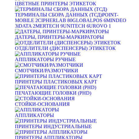
ЦВЕТНЫЕ ПРИНТЕРЫ ЭТИКЕТОК
ТЕРМИНАЛЫ СБОРА ДАННЫХ (ТСД)
POINT-
MOBILE
2
CIPHERLAB
80
GLOBALPOS
6
MINDEO
3
iDATA
2
MERTECH
9
UNITECH
6
UROVO
1
ДАТЕРЫ, ПРИНТЕРЫ-МАРКИРАТОРЫ
ОТДЕЛИТЕЛИ (ДИСПЕНСЕРЫ) ЭТИКЕТОК
АППЛИКАТОРЫ РУЧНЫЕ
СМОТЧИКИ/РАЗМОТЧИКИ
ПРИНТЕРЫ ПЛАСТИКОВЫХ КАРТ
ПЕЧАТАЮЩИЕ ГОЛОВКИ (PHD)
СТОЙКИ-ОСНОВАНИЯ
АППЛИКАТОРЫ
ПРИНТЕРЫ ИНДУСТРИАЛЬНЫЕ
ПРИНТЕРЫ АППЛИКАТОРЫ