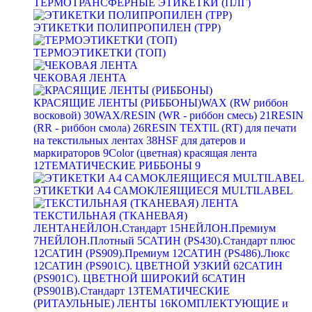
ТЕРМОТРАНСФЕРНЫЕ ЭТИКЕТКИ (ПЛГ)
ЭТИКЕТКИ ПОЛИПРОПИЛЕН (TPP)
ТЕРМОЭТИКЕТКИ (ТОП)
ЧЕКОВАЯ ЛЕНТА
КРАСЯЩИЕ ЛЕНТЫ (РИББОНЫ)
WAX (RW риббон
восковой)
30
WAX/RESIN (WR - риббон смесь)
21
RESIN
(RR - риббон смола)
26
RESIN TEXTIL (RT) для печати
на текстильных лентах
38
HSF для датеров и
маркираторов
9
Color (цветная) красящая лента
12
ТЕМАТИЧЕСКИЕ РИББОНЫ
9
ЭТИКЕТКИ А4 САМОКЛЕЯЩИЕСЯ MULTILABEL
ТЕКСТИЛЬНАЯ (ТКАНЕВАЯ)
ЛЕНТА
НЕЙЛОН.Стандарт
15
НЕЙЛОН.Премиум
7
НЕЙЛОН.Плотный
5
САТИН (PS430).Стандарт плюс
12
САТИН (PS909).Премиум
12
САТИН (PS486).Люкс
12
САТИН (PS901C). ЦВЕТНОЙ УЗКИЙ
62
САТИН
(PS901C). ЦВЕТНОЙ ШИРОКИЙ
6
САТИН
(PS901B).Стандарт
13
ТЕМАТИЧЕСКИЕ
(РИТАУЛЬНЫЕ) ЛЕНТЫ
16
КОМПЛЕКТУЮЩИЕ и