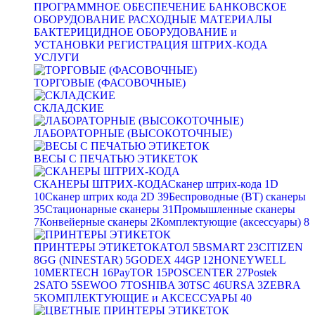
ПРОГРАММНОЕ ОБЕСПЕЧЕНИЕ
БАНКОВСКОЕ
ОБОРУДОВАНИЕ
РАСХОДНЫЕ МАТЕРИАЛЫ
БАКТЕРИЦИДНОЕ ОБОРУДОВАНИЕ и
УСТАНОВКИ
РЕГИСТРАЦИЯ ШТРИХ-КОДА
УСЛУГИ
ТОРГОВЫЕ (ФАСОВОЧНЫЕ)
СКЛАДСКИЕ
ЛАБОРАТОРНЫЕ (ВЫСОКОТОЧНЫЕ)
ВЕСЫ С ПЕЧАТЬЮ ЭТИКЕТОК
СКАНЕРЫ ШТРИХ-КОДА
Сканер штрих-кода 1D
10
Сканер штрих кода 2D
39
Беспроводные (BT) сканеры
35
Стационарные сканеры
31
Промышленные сканеры
7
Конвейерные сканеры
2
Комплектующие (аксессуары)
8
ПРИНТЕРЫ ЭТИКЕТОК
АТОЛ
5
BSMART
23
CITIZEN
8
GG (NINESTAR)
5
GODEX
44
GP
12
HONEYWELL
10
MERTECH
16
PayTOR
15
POSCENTER
27
Postek
2
SATO
5
SEWOO
7
TOSHIBA
30
TSC
46
URSA
3
ZEBRA
5
КОМПЛЕКТУЮЩИЕ и АКСЕССУАРЫ
40