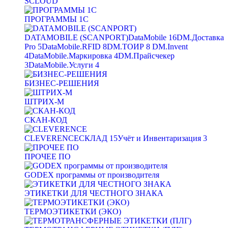
SCLOUD
ПРОГРАММЫ 1С
DATAMOBILE (SCANPORT)
DataMobile
16
DM.Доставка
Pro
5
DataMobile.RFID
8
DM.ТОИР
8
DM.Invent
4
DataMobile.Маркировка
4
DM.Прайсчекер
3
DataMobile.Услуги
4
БИЗНЕС-РЕШЕНИЯ
ШТРИХ-М
СКАН-КОД
CLEVERENCE
СКЛАД
15
Учёт и Инвентаризация
3
ПРОЧЕЕ ПО
GODEX программы от производителя
ЭТИКЕТКИ ДЛЯ ЧЕСТНОГО ЗНАКА
ТЕРМОЭТИКЕТКИ (ЭКО)