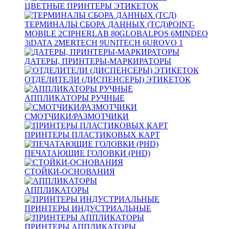
ЦВЕТНЫЕ ПРИНТЕРЫ ЭТИКЕТОК
ТЕРМИНАЛЫ СБОРА ДАННЫХ (ТСД)
POINT-
MOBILE
2
CIPHERLAB
80
GLOBALPOS
6
MINDEO
3
iDATA
2
MERTECH
9
UNITECH
6
UROVO
1
ДАТЕРЫ, ПРИНТЕРЫ-МАРКИРАТОРЫ
ОТДЕЛИТЕЛИ (ДИСПЕНСЕРЫ) ЭТИКЕТОК
АППЛИКАТОРЫ РУЧНЫЕ
СМОТЧИКИ/РАЗМОТЧИКИ
ПРИНТЕРЫ ПЛАСТИКОВЫХ КАРТ
ПЕЧАТАЮЩИЕ ГОЛОВКИ (PHD)
СТОЙКИ-ОСНОВАНИЯ
АППЛИКАТОРЫ
ПРИНТЕРЫ ИНДУСТРИАЛЬНЫЕ
ПРИНТЕРЫ АППЛИКАТОРЫ