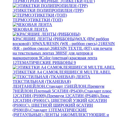
ТЕРМОТРАНСФЕРНЫЕ ЭТИКЕТКИ (ПЛГ)
ЭТИКЕТКИ ПОЛИПРОПИЛЕН (TPP)
ТЕРМОЭТИКЕТКИ (ТОП)
ЧЕКОВАЯ ЛЕНТА
КРАСЯЩИЕ ЛЕНТЫ (РИББОНЫ)
WAX (RW риббон
восковой)
30
WAX/RESIN (WR - риббон смесь)
21
RESIN
(RR - риббон смола)
26
RESIN TEXTIL (RT) для печати
на текстильных лентах
38
HSF для датеров и
маркираторов
9
Color (цветная) красящая лента
12
ТЕМАТИЧЕСКИЕ РИББОНЫ
9
ЭТИКЕТКИ А4 САМОКЛЕЯЩИЕСЯ MULTILABEL
ТЕКСТИЛЬНАЯ (ТКАНЕВАЯ)
ЛЕНТА
НЕЙЛОН.Стандарт
15
НЕЙЛОН.Премиум
7
НЕЙЛОН.Плотный
5
САТИН (PS430).Стандарт плюс
12
САТИН (PS909).Премиум
12
САТИН (PS486).Люкс
12
САТИН (PS901C). ЦВЕТНОЙ УЗКИЙ
62
САТИН
(PS901C). ЦВЕТНОЙ ШИРОКИЙ
6
САТИН
(PS901B).Стандарт
13
ТЕМАТИЧЕСКИЕ
(РИТАУЛЬНЫЕ) ЛЕНТЫ
16
КОМПЛЕКТУЮЩИЕ и