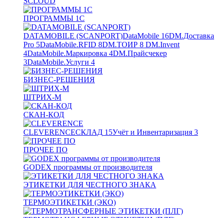
SCLOUD
ПРОГРАММЫ 1С
DATAMOBILE (SCANPORT)
DataMobile
16
DM.Доставка
Pro
5
DataMobile.RFID
8
DM.ТОИР
8
DM.Invent
4
DataMobile.Маркировка
4
DM.Прайсчекер
3
DataMobile.Услуги
4
БИЗНЕС-РЕШЕНИЯ
ШТРИХ-М
СКАН-КОД
CLEVERENCE
СКЛАД
15
Учёт и Инвентаризация
3
ПРОЧЕЕ ПО
GODEX программы от производителя
ЭТИКЕТКИ ДЛЯ ЧЕСТНОГО ЗНАКА
ТЕРМОЭТИКЕТКИ (ЭКО)