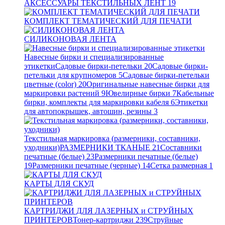
АКСЕССУАРЫ ТЕКСТИЛЬНЫХ ЛЕНТ
19
КОМПЛЕКТ ТЕМАТИЧЕСКИЙ ДЛЯ ПЕЧАТИ
СИЛИКОНОВАЯ ЛЕНТА
Навесные бирки и специализированные
этикетки
Садовые бирки-петельки
20
Садовые бирки-
петельки для крупномеров
5
Садовые бирки-петельки
цветные (color)
20
Оригинальные навесные бирки для
маркировки растений
9
Ювелирные бирки
7
Кабельные
бирки, комплекты для маркировки кабеля
6
Этикетки
для автопокрышек, автошин, резины
3
Текстильная маркировка (размерники, составники,
уходники)
РАЗМЕРНИКИ ТКАНЫЕ
21
Составники
печатные (белые)
23
Размерники печатные (белые)
19
Размерники печатные (черные)
14
Сетка размерная
1
КАРТЫ ДЛЯ СКУД
КАРТРИДЖИ ДЛЯ ЛАЗЕРНЫХ и СТРУЙНЫХ
ПРИНТЕРОВ
Тонер-картриджи
239
Струйные