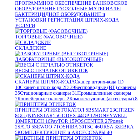
ПРОГРАММНОЕ ОБЕСПЕЧЕНИЕ
БАНКОВСКОЕ
ОБОРУДОВАНИЕ
РАСХОДНЫЕ МАТЕРИАЛЫ
БАКТЕРИЦИДНОЕ ОБОРУДОВАНИЕ и
УСТАНОВКИ
РЕГИСТРАЦИЯ ШТРИХ-КОДА
УСЛУГИ
ТОРГОВЫЕ (ФАСОВОЧНЫЕ)
СКЛАДСКИЕ
ЛАБОРАТОРНЫЕ (ВЫСОКОТОЧНЫЕ)
ВЕСЫ С ПЕЧАТЬЮ ЭТИКЕТОК
СКАНЕРЫ ШТРИХ-КОДА
Сканер штрих-кода 1D
10
Сканер штрих кода 2D
39
Беспроводные (BT) сканеры
35
Стационарные сканеры
31
Промышленные сканеры
7
Конвейерные сканеры
2
Комплектующие (аксессуары)
8
ПРИНТЕРЫ ЭТИКЕТОК
АТОЛ
5
BSMART
23
CITIZEN
8
GG (NINESTAR)
5
GODEX
44
GP
12
HONEYWELL
10
MERTECH
16
PayTOR
15
POSCENTER
27
Postek
2
SATO
5
SEWOO
7
TOSHIBA
30
TSC
46
URSA
3
ZEBRA
5
КОМПЛЕКТУЮЩИЕ и АКСЕССУАРЫ
40