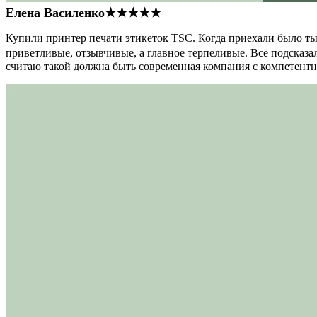
Елена Василенко
★★★★★
Купили принтер печати этикеток TSC. Когда приехали было тыс
приветливые, отзывчивые, а главное терпеливые. Всё подсказал
считаю такой должна быть современная компания с компетент