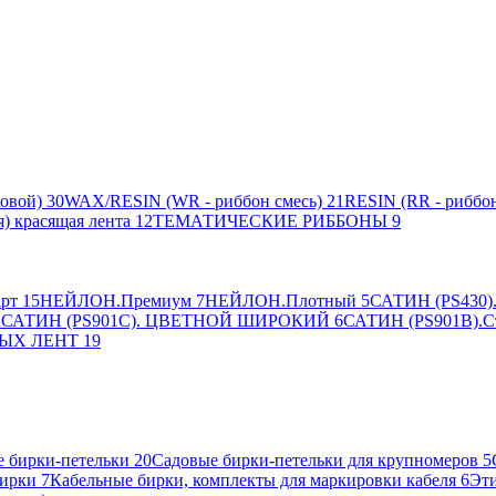
овой)
30
WAX/RESIN (WR - риббон смесь)
21
RESIN (RR - риббон
я) красящая лента
12
ТЕМАТИЧЕСКИЕ РИББОНЫ
9
рт
15
НЕЙЛОН.Премиум
7
НЕЙЛОН.Плотный
5
САТИН (PS430).
2
САТИН (PS901C). ЦВЕТНОЙ ШИРОКИЙ
6
САТИН (PS901B).С
ЫХ ЛЕНТ
19
 бирки-петельки
20
Садовые бирки-петельки для крупномеров
5
ирки
7
Кабельные бирки, комплекты для маркировки кабеля
6
Эти