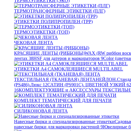
ТЕРМОЭТИКЕТКИ (ЭКО)
ТЕРМОТРАНСФЕРНЫЕ ЭТИКЕТКИ (ПЛГ)
ЭТИКЕТКИ ПОЛИПРОПИЛЕН (TPP)
ТЕРМОЭТИКЕТКИ (ТОП)
ЧЕКОВАЯ ЛЕНТА
КРАСЯЩИЕ ЛЕНТЫ (РИББОНЫ)
WAX (RW риббон воск
лентах
38
HSF для датеров и маркираторов
9
Color (цветна
ЭТИКЕТКИ А4 САМОКЛЕЯЩИЕСЯ MULTILABEL
ТЕКСТИЛЬНАЯ (ТКАНЕВАЯ) ЛЕНТА
НЕЙЛОН.Станда
(PS486).Люкс
12
САТИН (PS901C). ЦВЕТНОЙ УЗКИЙ
6
16
КОМПЛЕКТУЮЩИЕ и АКСЕССУАРЫ ТЕКСТИЛЬН
КОМПЛЕКТ ТЕМАТИЧЕСКИЙ ДЛЯ ПЕЧАТИ
СИЛИКОНОВАЯ ЛЕНТА
Навесные бирки и специализированные этикетки
Садовые
навесные бирки для маркировки растений
9
Ювелирные б