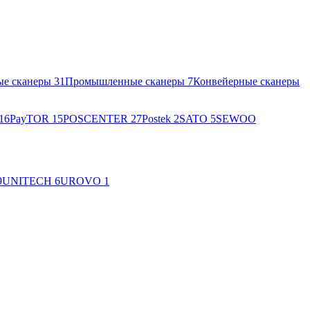
ые сканеры
31
Промышленные сканеры
7
Конвейерные сканеры
16
PayTOR
15
POSCENTER
27
Postek
2
SATO
5
SEWOO
9
UNITECH
6
UROVO
1