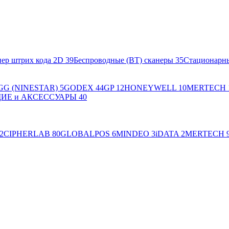
ер штрих кода 2D
39
Беспроводные (BT) сканеры
35
Стационарн
GG (NINESTAR)
5
GODEX
44
GP
12
HONEYWELL
10
MERTECH
Е и АКСЕССУАРЫ
40
2
CIPHERLAB
80
GLOBALPOS
6
MINDEO
3
iDATA
2
MERTECH