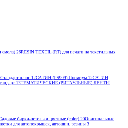
 смола)
26
RESIN TEXTIL (RT) для печати на текстильных
Стандарт плюс
12
САТИН (PS909).Премиум
12
САТИН
тандарт
13
ТЕМАТИЧЕСКИЕ (РИТАУЛЬНЫЕ) ЛЕНТЫ
Садовые бирки-петельки цветные (color)
20
Оригинальные
кетки для автопокрышек, автошин, резины
3