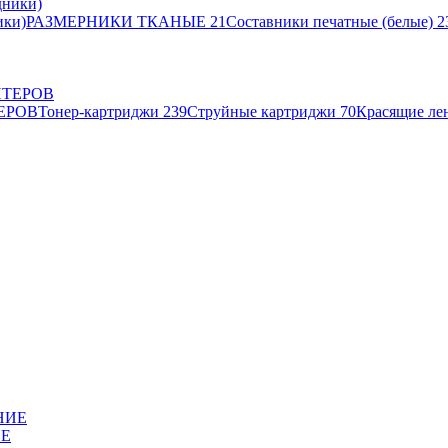
ики)
РАЗМЕРНИКИ ТКАНЫЕ
21
Составники печатные (белые)
2
ЕРОВ
Тонер-картриджи
239
Струйные картриджи
70
Красящие ле
ИЕ