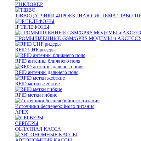
ИНКЛОКЕР
TIBBO
ДАТЧИКИ
4
ПРОЕКТНАЯ СИСТЕМА TIBBO
1
П
IP ТЕЛЕФОНЫ
ПРОМЫШЛЕННЫЕ GSM/GPRS МОДЕМЫ и АКСЕСС
RFID UHF ридеры
RFID антенны ближнего поля
RFID антенны дальнего поля
RFID метки жесткие
RFID метки гибкие
Источники бесперебойного питания
APEX
СЕРВЕРЫ
ОБЛАЧНАЯ КАССА
АВТОНОМНЫЕ КАССЫ