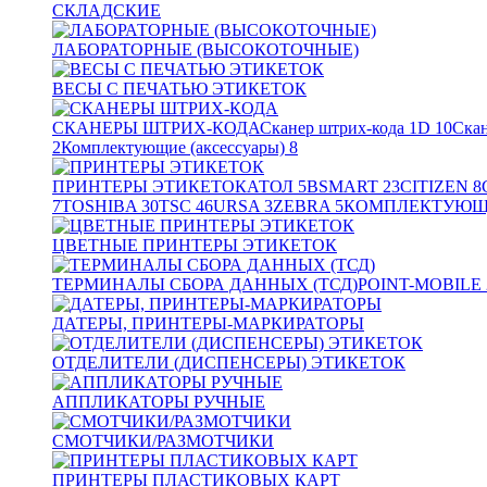
СКЛАДСКИЕ
ЛАБОРАТОРНЫЕ (ВЫСОКОТОЧНЫЕ)
ВЕСЫ С ПЕЧАТЬЮ ЭТИКЕТОК
СКАНЕРЫ ШТРИХ-КОДА
Сканер штрих-кода 1D
10
Скан
2
Комплектующие (аксессуары)
8
ПРИНТЕРЫ ЭТИКЕТОК
АТОЛ
5
BSMART
23
CITIZEN
8
7
TOSHIBA
30
TSC
46
URSA
3
ZEBRA
5
КОМПЛЕКТУЮЩИ
ЦВЕТНЫЕ ПРИНТЕРЫ ЭТИКЕТОК
ТЕРМИНАЛЫ СБОРА ДАННЫХ (ТСД)
POINT-MOBILE
ДАТЕРЫ, ПРИНТЕРЫ-МАРКИРАТОРЫ
ОТДЕЛИТЕЛИ (ДИСПЕНСЕРЫ) ЭТИКЕТОК
АППЛИКАТОРЫ РУЧНЫЕ
СМОТЧИКИ/РАЗМОТЧИКИ
ПРИНТЕРЫ ПЛАСТИКОВЫХ КАРТ