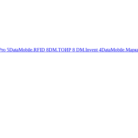
Pro
5
DataMobile.RFID
8
DM.ТОИР
8
DM.Invent
4
DataMobile.Марк