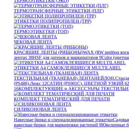
ТЕРМОЭТИКЕТКИ (ЭКО)
ТЕРМОТРАНСФЕРНЫЕ ЭТИКЕТКИ (ПЛГ)
ЭТИКЕТКИ ПОЛИПРОПИЛЕН (TPP)
ТЕРМОЭТИКЕТКИ (ТОП)
ЧЕКОВАЯ ЛЕНТА
КРАСЯЩИЕ ЛЕНТЫ (РИББОНЫ)
WAX (RW риббон воск
лентах
38
HSF для датеров и маркираторов
9
Color (цветна
ЭТИКЕТКИ А4 САМОКЛЕЯЩИЕСЯ MULTILABEL
ТЕКСТИЛЬНАЯ (ТКАНЕВАЯ) ЛЕНТА
НЕЙЛОН.Станда
(PS486).Люкс
12
САТИН (PS901C). ЦВЕТНОЙ УЗКИЙ
6
16
КОМПЛЕКТУЮЩИЕ и АКСЕССУАРЫ ТЕКСТИЛЬН
КОМПЛЕКТ ТЕМАТИЧЕСКИЙ ДЛЯ ПЕЧАТИ
СИЛИКОНОВАЯ ЛЕНТА
Навесные бирки и специализированные этикетки
Садовые
навесные бирки для маркировки растений
9
Ювелирные б