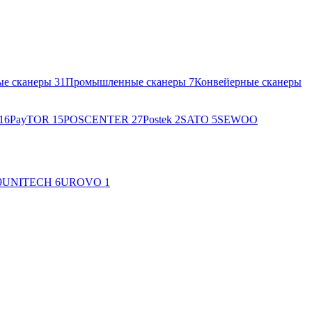
ые сканеры
31
Промышленные сканеры
7
Конвейерные сканеры
16
PayTOR
15
POSCENTER
27
Postek
2
SATO
5
SEWOO
9
UNITECH
6
UROVO
1