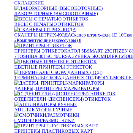
СКЛАДСКИЕ
ЛАБОРАТОРНЫЕ (ВЫСОКОТОЧНЫЕ)
ВЕСЫ С ПЕЧАТЬЮ ЭТИКЕТОК
СКАНЕРЫ ШТРИХ-КОДА
Сканер штрих-кода 1D
10
Скан
2
Комплектующие (аксессуары)
8
ПРИНТЕРЫ ЭТИКЕТОК
АТОЛ
5
BSMART
23
CITIZEN
8
7
TOSHIBA
30
TSC
46
URSA
3
ZEBRA
5
КОМПЛЕКТУЮЩИ
ЦВЕТНЫЕ ПРИНТЕРЫ ЭТИКЕТОК
ТЕРМИНАЛЫ СБОРА ДАННЫХ (ТСД)
POINT-MOBILE
ДАТЕРЫ, ПРИНТЕРЫ-МАРКИРАТОРЫ
ОТДЕЛИТЕЛИ (ДИСПЕНСЕРЫ) ЭТИКЕТОК
АППЛИКАТОРЫ РУЧНЫЕ
СМОТЧИКИ/РАЗМОТЧИКИ
ПРИНТЕРЫ ПЛАСТИКОВЫХ КАРТ