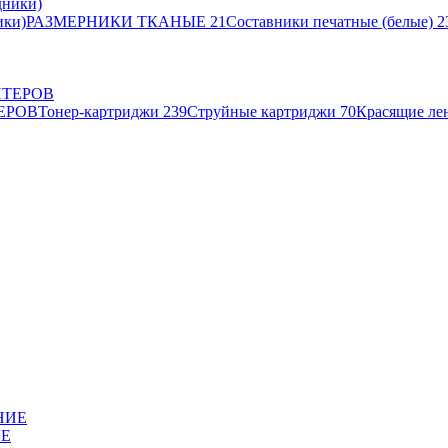
ики)
РАЗМЕРНИКИ ТКАНЫЕ
21
Составники печатные (белые)
2
ЕРОВ
Тонер-картриджи
239
Струйные картриджи
70
Красящие ле
ИЕ