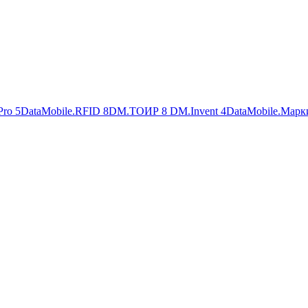
Pro
5
DataMobile.RFID
8
DM.ТОИР
8
DM.Invent
4
DataMobile.Марк