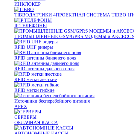
ИНКЛОКЕР
TIBBO
ДАТЧИКИ
4
ПРОЕКТНАЯ СИСТЕМА TIBBO
1
П
IP ТЕЛЕФОНЫ
ПРОМЫШЛЕННЫЕ GSM/GPRS МОДЕМЫ и АКСЕСС
RFID UHF ридеры
RFID антенны ближнего поля
RFID антенны дальнего поля
RFID метки жесткие
RFID метки гибкие
Источники бесперебойного питания
APEX
СЕРВЕРЫ
ОБЛАЧНАЯ КАССА
АВТОНОМНЫЕ КАССЫ