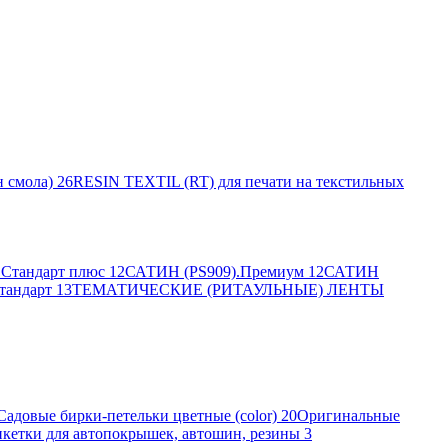
 смола)
26
RESIN TEXTIL (RT) для печати на текстильных
Стандарт плюс
12
САТИН (PS909).Премиум
12
САТИН
тандарт
13
ТЕМАТИЧЕСКИЕ (РИТАУЛЬНЫЕ) ЛЕНТЫ
Садовые бирки-петельки цветные (color)
20
Оригинальные
кетки для автопокрышек, автошин, резины
3