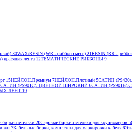
овой)
30
WAX/RESIN (WR - риббон смесь)
21
RESIN (RR - риббон
я) красящая лента
12
ТЕМАТИЧЕСКИЕ РИББОНЫ
9
рт
15
НЕЙЛОН.Премиум
7
НЕЙЛОН.Плотный
5
САТИН (PS430).
2
САТИН (PS901C). ЦВЕТНОЙ ШИРОКИЙ
6
САТИН (PS901B).С
ЫХ ЛЕНТ
19
 бирки-петельки
20
Садовые бирки-петельки для крупномеров
5
ирки
7
Кабельные бирки, комплекты для маркировки кабеля
6
Эти