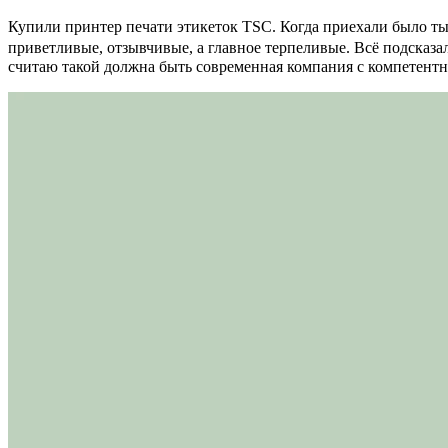
Купили принтер печати этикеток TSC. Когда приехали было тыс
приветливые, отзывчивые, а главное терпеливые. Всё подсказал
считаю такой должна быть современная компания с компетент