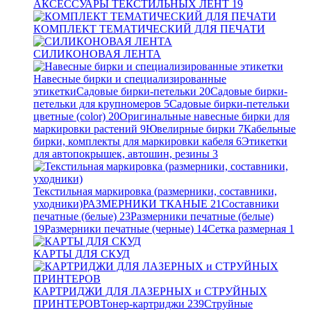
АКСЕССУАРЫ ТЕКСТИЛЬНЫХ ЛЕНТ
19
КОМПЛЕКТ ТЕМАТИЧЕСКИЙ ДЛЯ ПЕЧАТИ
СИЛИКОНОВАЯ ЛЕНТА
Навесные бирки и специализированные
этикетки
Садовые бирки-петельки
20
Садовые бирки-
петельки для крупномеров
5
Садовые бирки-петельки
цветные (color)
20
Оригинальные навесные бирки для
маркировки растений
9
Ювелирные бирки
7
Кабельные
бирки, комплекты для маркировки кабеля
6
Этикетки
для автопокрышек, автошин, резины
3
Текстильная маркировка (размерники, составники,
уходники)
РАЗМЕРНИКИ ТКАНЫЕ
21
Составники
печатные (белые)
23
Размерники печатные (белые)
19
Размерники печатные (черные)
14
Сетка размерная
1
КАРТЫ ДЛЯ СКУД
КАРТРИДЖИ ДЛЯ ЛАЗЕРНЫХ и СТРУЙНЫХ
ПРИНТЕРОВ
Тонер-картриджи
239
Струйные