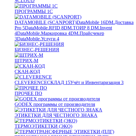
SCLOUD
ПРОГРАММЫ 1С
DATAMOBILE (SCANPORT)
DataMobile
16
DM.Доставка
Pro
5
DataMobile.RFID
8
DM.ТОИР
8
DM.Invent
4
DataMobile.Маркировка
4
DM.Прайсчекер
3
DataMobile.Услуги
4
БИЗНЕС-РЕШЕНИЯ
ШТРИХ-М
СКАН-КОД
CLEVERENCE
СКЛАД
15
Учёт и Инвентаризация
3
ПРОЧЕЕ ПО
GODEX программы от производителя
ЭТИКЕТКИ ДЛЯ ЧЕСТНОГО ЗНАКА
ТЕРМОЭТИКЕТКИ (ЭКО)