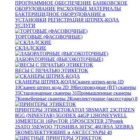
ПРОГРАММНОЕ ОБЕСПЕЧЕНИЕ
БАНКОВСКОЕ
ОБОРУДОВАНИЕ
РАСХОДНЫЕ МАТЕРИАЛЫ
БАКТЕРИЦИДНОЕ ОБОРУДОВАНИЕ и
УСТАНОВКИ
РЕГИСТРАЦИЯ ШТРИХ-КОДА
УСЛУГИ
ТОРГОВЫЕ (ФАСОВОЧНЫЕ)
СКЛАДСКИЕ
ЛАБОРАТОРНЫЕ (ВЫСОКОТОЧНЫЕ)
ВЕСЫ С ПЕЧАТЬЮ ЭТИКЕТОК
СКАНЕРЫ ШТРИХ-КОДА
Сканер штрих-кода 1D
10
Сканер штрих кода 2D
39
Беспроводные (BT) сканеры
35
Стационарные сканеры
31
Промышленные сканеры
7
Конвейерные сканеры
2
Комплектующие (аксессуары)
8
ПРИНТЕРЫ ЭТИКЕТОК
АТОЛ
5
BSMART
23
CITIZEN
8
GG (NINESTAR)
5
GODEX
44
GP
12
HONEYWELL
10
MERTECH
16
PayTOR
15
POSCENTER
27
Postek
2
SATO
5
SEWOO
7
TOSHIBA
30
TSC
46
URSA
3
ZEBRA
5
КОМПЛЕКТУЮЩИЕ и АКСЕССУАРЫ
40