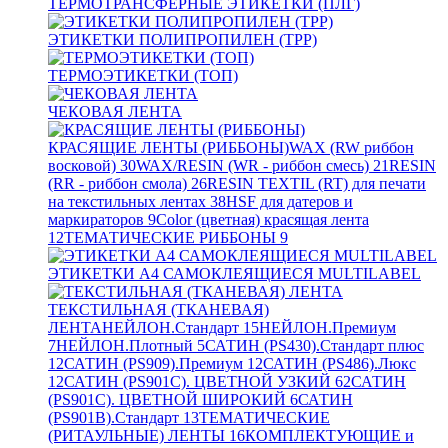
ТЕРМОТРАНСФЕРНЫЕ ЭТИКЕТКИ (ПЛГ)
ЭТИКЕТКИ ПОЛИПРОПИЛЕН (TPP)
ТЕРМОЭТИКЕТКИ (ТОП)
ЧЕКОВАЯ ЛЕНТА
КРАСЯЩИЕ ЛЕНТЫ (РИББОНЫ)
WAX (RW риббон
восковой)
30
WAX/RESIN (WR - риббон смесь)
21
RESIN
(RR - риббон смола)
26
RESIN TEXTIL (RT) для печати
на текстильных лентах
38
HSF для датеров и
маркираторов
9
Color (цветная) красящая лента
12
ТЕМАТИЧЕСКИЕ РИББОНЫ
9
ЭТИКЕТКИ А4 САМОКЛЕЯЩИЕСЯ MULTILABEL
ТЕКСТИЛЬНАЯ (ТКАНЕВАЯ)
ЛЕНТА
НЕЙЛОН.Стандарт
15
НЕЙЛОН.Премиум
7
НЕЙЛОН.Плотный
5
САТИН (PS430).Стандарт плюс
12
САТИН (PS909).Премиум
12
САТИН (PS486).Люкс
12
САТИН (PS901C). ЦВЕТНОЙ УЗКИЙ
62
САТИН
(PS901C). ЦВЕТНОЙ ШИРОКИЙ
6
САТИН
(PS901B).Стандарт
13
ТЕМАТИЧЕСКИЕ
(РИТАУЛЬНЫЕ) ЛЕНТЫ
16
КОМПЛЕКТУЮЩИЕ и