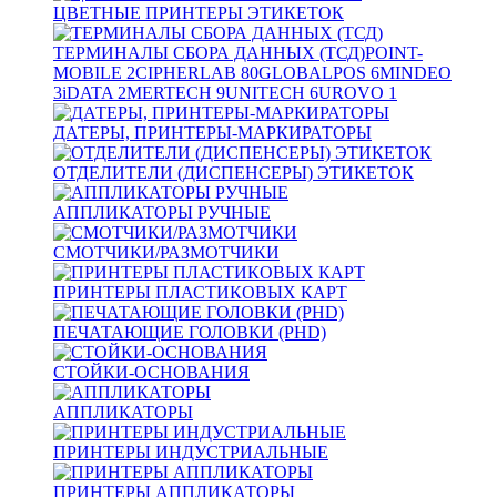
ЦВЕТНЫЕ ПРИНТЕРЫ ЭТИКЕТОК
ТЕРМИНАЛЫ СБОРА ДАННЫХ (ТСД)
POINT-
MOBILE
2
CIPHERLAB
80
GLOBALPOS
6
MINDEO
3
iDATA
2
MERTECH
9
UNITECH
6
UROVO
1
ДАТЕРЫ, ПРИНТЕРЫ-МАРКИРАТОРЫ
ОТДЕЛИТЕЛИ (ДИСПЕНСЕРЫ) ЭТИКЕТОК
АППЛИКАТОРЫ РУЧНЫЕ
СМОТЧИКИ/РАЗМОТЧИКИ
ПРИНТЕРЫ ПЛАСТИКОВЫХ КАРТ
ПЕЧАТАЮЩИЕ ГОЛОВКИ (PHD)
СТОЙКИ-ОСНОВАНИЯ
АППЛИКАТОРЫ
ПРИНТЕРЫ ИНДУСТРИАЛЬНЫЕ
ПРИНТЕРЫ АППЛИКАТОРЫ