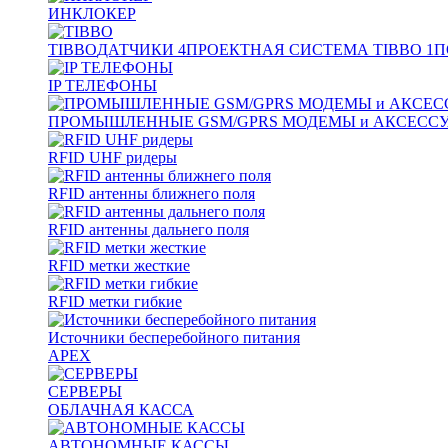
ИНКЛОКЕР
TIBBO
ДАТЧИКИ
4
ПРОЕКТНАЯ СИСТЕМА TIBBO
1
П
IP ТЕЛЕФОНЫ
ПРОМЫШЛЕННЫЕ GSM/GPRS МОДЕМЫ и АКСЕСС
RFID UHF ридеры
RFID антенны ближнего поля
RFID антенны дальнего поля
RFID метки жесткие
RFID метки гибкие
Источники бесперебойного питания
APEX
СЕРВЕРЫ
ОБЛАЧНАЯ КАССА
АВТОНОМНЫЕ КАССЫ