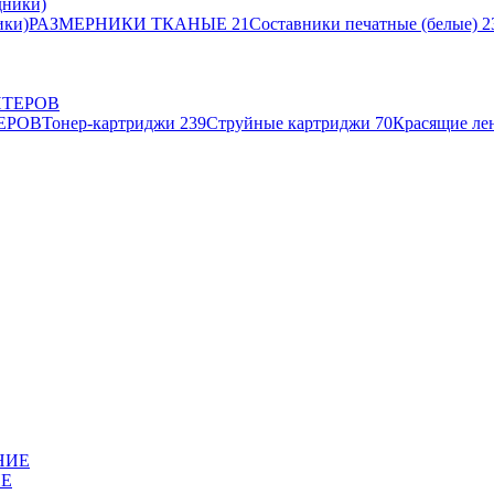
ики)
РАЗМЕРНИКИ ТКАНЫЕ
21
Составники печатные (белые)
2
ЕРОВ
Тонер-картриджи
239
Струйные картриджи
70
Красящие ле
ИЕ