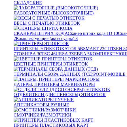
СКЛАДСКИЕ
ЛАБОРАТОРНЫЕ (ВЫСОКОТОЧНЫЕ)
ВЕСЫ С ПЕЧАТЬЮ ЭТИКЕТОК
СКАНЕРЫ ШТРИХ-КОДА
Сканер штрих-кода 1D
10
Скан
2
Комплектующие (аксессуары)
8
ПРИНТЕРЫ ЭТИКЕТОК
АТОЛ
5
BSMART
23
CITIZEN
8
7
TOSHIBA
30
TSC
46
URSA
3
ZEBRA
5
КОМПЛЕКТУЮЩИ
ЦВЕТНЫЕ ПРИНТЕРЫ ЭТИКЕТОК
ТЕРМИНАЛЫ СБОРА ДАННЫХ (ТСД)
POINT-MOBILE
ДАТЕРЫ, ПРИНТЕРЫ-МАРКИРАТОРЫ
ОТДЕЛИТЕЛИ (ДИСПЕНСЕРЫ) ЭТИКЕТОК
АППЛИКАТОРЫ РУЧНЫЕ
СМОТЧИКИ/РАЗМОТЧИКИ
ПРИНТЕРЫ ПЛАСТИКОВЫХ КАРТ