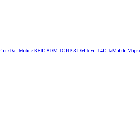
Pro
5
DataMobile.RFID
8
DM.ТОИР
8
DM.Invent
4
DataMobile.Марк