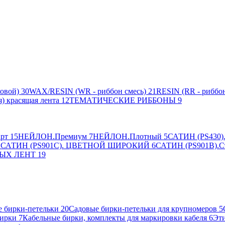
овой)
30
WAX/RESIN (WR - риббон смесь)
21
RESIN (RR - риббон
я) красящая лента
12
ТЕМАТИЧЕСКИЕ РИББОНЫ
9
рт
15
НЕЙЛОН.Премиум
7
НЕЙЛОН.Плотный
5
САТИН (PS430).
2
САТИН (PS901C). ЦВЕТНОЙ ШИРОКИЙ
6
САТИН (PS901B).С
ЫХ ЛЕНТ
19
 бирки-петельки
20
Садовые бирки-петельки для крупномеров
5
ирки
7
Кабельные бирки, комплекты для маркировки кабеля
6
Эти