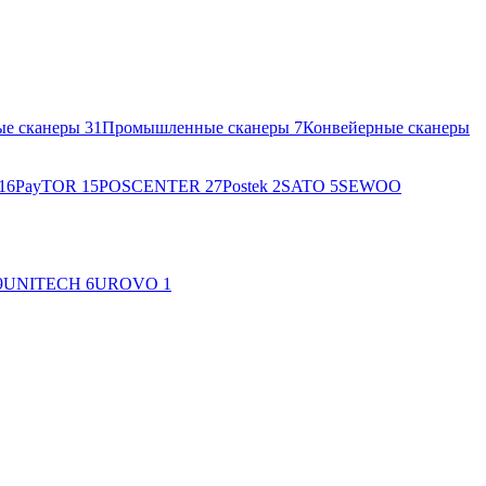
ые сканеры
31
Промышленные сканеры
7
Конвейерные сканеры
16
PayTOR
15
POSCENTER
27
Postek
2
SATO
5
SEWOO
9
UNITECH
6
UROVO
1