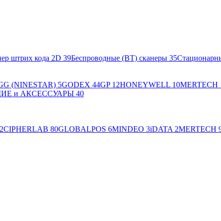
ер штрих кода 2D
39
Беспроводные (BT) сканеры
35
Стационарн
GG (NINESTAR)
5
GODEX
44
GP
12
HONEYWELL
10
MERTECH
Е и АКСЕССУАРЫ
40
2
CIPHERLAB
80
GLOBALPOS
6
MINDEO
3
iDATA
2
MERTECH