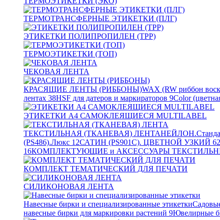
ТЕРМОЭТИКЕТКИ (ЭКО)
ТЕРМОТРАНСФЕРНЫЕ ЭТИКЕТКИ (ПЛГ)
ЭТИКЕТКИ ПОЛИПРОПИЛЕН (TPP)
ТЕРМОЭТИКЕТКИ (ТОП)
ЧЕКОВАЯ ЛЕНТА
КРАСЯЩИЕ ЛЕНТЫ (РИББОНЫ)
WAX (RW риббон воск
лентах
38
HSF для датеров и маркираторов
9
Color (цветна
ЭТИКЕТКИ А4 САМОКЛЕЯЩИЕСЯ MULTILABEL
ТЕКСТИЛЬНАЯ (ТКАНЕВАЯ) ЛЕНТА
НЕЙЛОН.Станда
(PS486).Люкс
12
САТИН (PS901C). ЦВЕТНОЙ УЗКИЙ
6
16
КОМПЛЕКТУЮЩИЕ и АКСЕССУАРЫ ТЕКСТИЛЬН
КОМПЛЕКТ ТЕМАТИЧЕСКИЙ ДЛЯ ПЕЧАТИ
СИЛИКОНОВАЯ ЛЕНТА
Навесные бирки и специализированные этикетки
Садовые
навесные бирки для маркировки растений
9
Ювелирные б