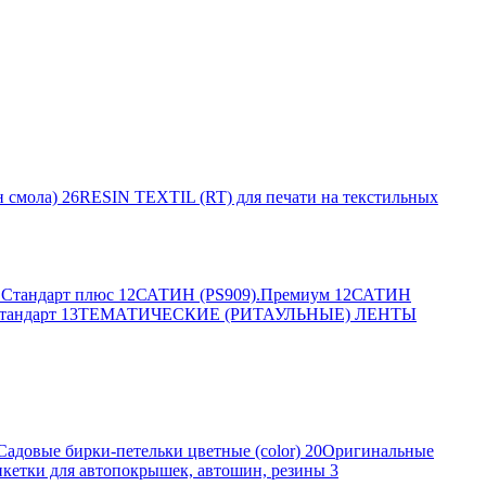
 смола)
26
RESIN TEXTIL (RT) для печати на текстильных
Стандарт плюс
12
САТИН (PS909).Премиум
12
САТИН
тандарт
13
ТЕМАТИЧЕСКИЕ (РИТАУЛЬНЫЕ) ЛЕНТЫ
Садовые бирки-петельки цветные (color)
20
Оригинальные
кетки для автопокрышек, автошин, резины
3