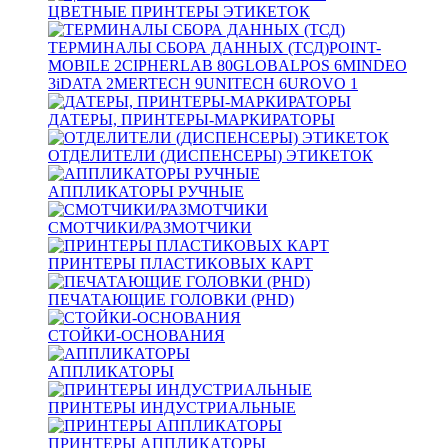
ЦВЕТНЫЕ ПРИНТЕРЫ ЭТИКЕТОК
ТЕРМИНАЛЫ СБОРА ДАННЫХ (ТСД)
POINT-
MOBILE
2
CIPHERLAB
80
GLOBALPOS
6
MINDEO
3
iDATA
2
MERTECH
9
UNITECH
6
UROVO
1
ДАТЕРЫ, ПРИНТЕРЫ-МАРКИРАТОРЫ
ОТДЕЛИТЕЛИ (ДИСПЕНСЕРЫ) ЭТИКЕТОК
АППЛИКАТОРЫ РУЧНЫЕ
СМОТЧИКИ/РАЗМОТЧИКИ
ПРИНТЕРЫ ПЛАСТИКОВЫХ КАРТ
ПЕЧАТАЮЩИЕ ГОЛОВКИ (PHD)
СТОЙКИ-ОСНОВАНИЯ
АППЛИКАТОРЫ
ПРИНТЕРЫ ИНДУСТРИАЛЬНЫЕ
ПРИНТЕРЫ АППЛИКАТОРЫ