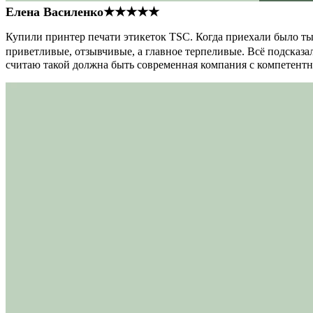
Елена Василенко
★★★★★
Купили принтер печати этикеток TSC. Когда приехали было тыс
приветливые, отзывчивые, а главное терпеливые. Всё подсказал
считаю такой должна быть современная компания с компетент