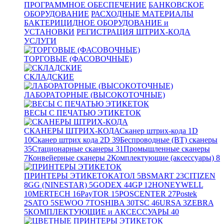
ПРОГРАММНОЕ ОБЕСПЕЧЕНИЕ
БАНКОВСКОЕ
ОБОРУДОВАНИЕ
РАСХОДНЫЕ МАТЕРИАЛЫ
БАКТЕРИЦИДНОЕ ОБОРУДОВАНИЕ и
УСТАНОВКИ
РЕГИСТРАЦИЯ ШТРИХ-КОДА
УСЛУГИ
ТОРГОВЫЕ (ФАСОВОЧНЫЕ)
СКЛАДСКИЕ
ЛАБОРАТОРНЫЕ (ВЫСОКОТОЧНЫЕ)
ВЕСЫ С ПЕЧАТЬЮ ЭТИКЕТОК
СКАНЕРЫ ШТРИХ-КОДА
Сканер штрих-кода 1D
10
Сканер штрих кода 2D
39
Беспроводные (BT) сканеры
35
Стационарные сканеры
31
Промышленные сканеры
7
Конвейерные сканеры
2
Комплектующие (аксессуары)
8
ПРИНТЕРЫ ЭТИКЕТОК
АТОЛ
5
BSMART
23
CITIZEN
8
GG (NINESTAR)
5
GODEX
44
GP
12
HONEYWELL
10
MERTECH
16
PayTOR
15
POSCENTER
27
Postek
2
SATO
5
SEWOO
7
TOSHIBA
30
TSC
46
URSA
3
ZEBRA
5
КОМПЛЕКТУЮЩИЕ и АКСЕССУАРЫ
40