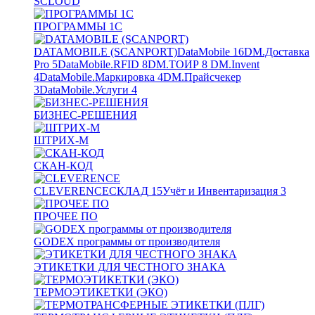
SCLOUD
ПРОГРАММЫ 1С
DATAMOBILE (SCANPORT)
DataMobile
16
DM.Доставка
Pro
5
DataMobile.RFID
8
DM.ТОИР
8
DM.Invent
4
DataMobile.Маркировка
4
DM.Прайсчекер
3
DataMobile.Услуги
4
БИЗНЕС-РЕШЕНИЯ
ШТРИХ-М
СКАН-КОД
CLEVERENCE
СКЛАД
15
Учёт и Инвентаризация
3
ПРОЧЕЕ ПО
GODEX программы от производителя
ЭТИКЕТКИ ДЛЯ ЧЕСТНОГО ЗНАКА
ТЕРМОЭТИКЕТКИ (ЭКО)