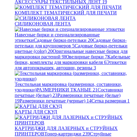
АКСЕССУАРЫ ТЕКСТИЛЬНЫХ ЛЕНТ
19
КОМПЛЕКТ ТЕМАТИЧЕСКИЙ ДЛЯ ПЕЧАТИ
СИЛИКОНОВАЯ ЛЕНТА
Навесные бирки и специализированные
этикетки
Садовые бирки-петельки
20
Садовые бирки-
петельки для крупномеров
5
Садовые бирки-петельки
цветные (color)
20
Оригинальные навесные бирки для
маркировки растений
9
Ювелирные бирки
7
Кабельные
бирки, комплекты для маркировки кабеля
6
Этикетки
для автопокрышек, автошин, резины
3
Текстильная маркировка (размерники, составники,
уходники)
РАЗМЕРНИКИ ТКАНЫЕ
21
Составники
печатные (белые)
23
Размерники печатные (белые)
19
Размерники печатные (черные)
14
Сетка размерная
1
КАРТЫ ДЛЯ СКУД
КАРТРИДЖИ ДЛЯ ЛАЗЕРНЫХ и СТРУЙНЫХ
ПРИНТЕРОВ
Тонер-картриджи
239
Струйные