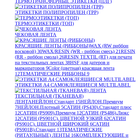
ТЕРМОТРАНСФЕРНЫЕ ЭТИКЕТКИ (ПЛГ)
ЭТИКЕТКИ ПОЛИПРОПИЛЕН (TPP)
ТЕРМОЭТИКЕТКИ (ТОП)
ЧЕКОВАЯ ЛЕНТА
КРАСЯЩИЕ ЛЕНТЫ (РИББОНЫ)
WAX (RW риббон
восковой)
30
WAX/RESIN (WR - риббон смесь)
21
RESIN
(RR - риббон смола)
26
RESIN TEXTIL (RT) для печати
на текстильных лентах
38
HSF для датеров и
маркираторов
9
Color (цветная) красящая лента
12
ТЕМАТИЧЕСКИЕ РИББОНЫ
9
ЭТИКЕТКИ А4 САМОКЛЕЯЩИЕСЯ MULTILABEL
ТЕКСТИЛЬНАЯ (ТКАНЕВАЯ)
ЛЕНТА
НЕЙЛОН.Стандарт
15
НЕЙЛОН.Премиум
7
НЕЙЛОН.Плотный
5
САТИН (PS430).Стандарт плюс
12
САТИН (PS909).Премиум
12
САТИН (PS486).Люкс
12
САТИН (PS901C). ЦВЕТНОЙ УЗКИЙ
62
САТИН
(PS901C). ЦВЕТНОЙ ШИРОКИЙ
6
САТИН
(PS901B).Стандарт
13
ТЕМАТИЧЕСКИЕ
(РИТАУЛЬНЫЕ) ЛЕНТЫ
16
КОМПЛЕКТУЮЩИЕ и