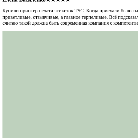
Купили принтер печати этикеток TSC. Когда приехали было тыс
приветливые, отзывчивые, а главное терпеливые. Всё подсказал
считаю такой должна быть современная компания с компетент