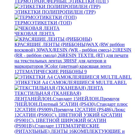
ТЕРМОТРАНСФЕРНЫЕ ЭТИКЕТКИ (ПЛГ)
ЭТИКЕТКИ ПОЛИПРОПИЛЕН (TPP)
ТЕРМОЭТИКЕТКИ (ТОП)
ЧЕКОВАЯ ЛЕНТА
КРАСЯЩИЕ ЛЕНТЫ (РИББОНЫ)
WAX (RW риббон
восковой)
30
WAX/RESIN (WR - риббон смесь)
21
RESIN
(RR - риббон смола)
26
RESIN TEXTIL (RT) для печати
на текстильных лентах
38
HSF для датеров и
маркираторов
9
Color (цветная) красящая лента
12
ТЕМАТИЧЕСКИЕ РИББОНЫ
9
ЭТИКЕТКИ А4 САМОКЛЕЯЩИЕСЯ MULTILABEL
ТЕКСТИЛЬНАЯ (ТКАНЕВАЯ)
ЛЕНТА
НЕЙЛОН.Стандарт
15
НЕЙЛОН.Премиум
7
НЕЙЛОН.Плотный
5
САТИН (PS430).Стандарт плюс
12
САТИН (PS909).Премиум
12
САТИН (PS486).Люкс
12
САТИН (PS901C). ЦВЕТНОЙ УЗКИЙ
62
САТИН
(PS901C). ЦВЕТНОЙ ШИРОКИЙ
6
САТИН
(PS901B).Стандарт
13
ТЕМАТИЧЕСКИЕ
(РИТАУЛЬНЫЕ) ЛЕНТЫ
16
КОМПЛЕКТУЮЩИЕ и