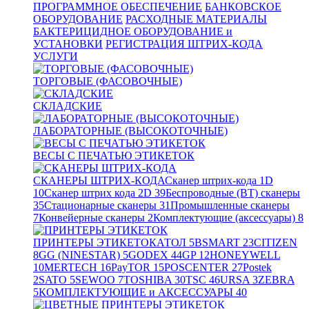
ПРОГРАММНОЕ ОБЕСПЕЧЕНИЕ
БАНКОВСКОЕ
ОБОРУДОВАНИЕ
РАСХОДНЫЕ МАТЕРИАЛЫ
БАКТЕРИЦИДНОЕ ОБОРУДОВАНИЕ и
УСТАНОВКИ
РЕГИСТРАЦИЯ ШТРИХ-КОДА
УСЛУГИ
ТОРГОВЫЕ (ФАСОВОЧНЫЕ)
СКЛАДСКИЕ
ЛАБОРАТОРНЫЕ (ВЫСОКОТОЧНЫЕ)
ВЕСЫ С ПЕЧАТЬЮ ЭТИКЕТОК
СКАНЕРЫ ШТРИХ-КОДА
Сканер штрих-кода 1D
10
Сканер штрих кода 2D
39
Беспроводные (BT) сканеры
35
Стационарные сканеры
31
Промышленные сканеры
7
Конвейерные сканеры
2
Комплектующие (аксессуары)
8
ПРИНТЕРЫ ЭТИКЕТОК
АТОЛ
5
BSMART
23
CITIZEN
8
GG (NINESTAR)
5
GODEX
44
GP
12
HONEYWELL
10
MERTECH
16
PayTOR
15
POSCENTER
27
Postek
2
SATO
5
SEWOO
7
TOSHIBA
30
TSC
46
URSA
3
ZEBRA
5
КОМПЛЕКТУЮЩИЕ и АКСЕССУАРЫ
40