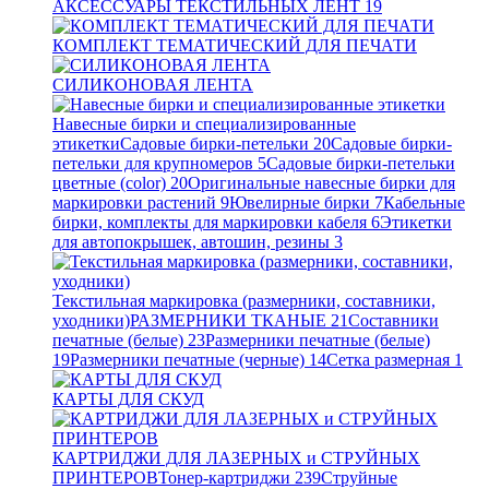
АКСЕССУАРЫ ТЕКСТИЛЬНЫХ ЛЕНТ
19
КОМПЛЕКТ ТЕМАТИЧЕСКИЙ ДЛЯ ПЕЧАТИ
СИЛИКОНОВАЯ ЛЕНТА
Навесные бирки и специализированные
этикетки
Садовые бирки-петельки
20
Садовые бирки-
петельки для крупномеров
5
Садовые бирки-петельки
цветные (color)
20
Оригинальные навесные бирки для
маркировки растений
9
Ювелирные бирки
7
Кабельные
бирки, комплекты для маркировки кабеля
6
Этикетки
для автопокрышек, автошин, резины
3
Текстильная маркировка (размерники, составники,
уходники)
РАЗМЕРНИКИ ТКАНЫЕ
21
Составники
печатные (белые)
23
Размерники печатные (белые)
19
Размерники печатные (черные)
14
Сетка размерная
1
КАРТЫ ДЛЯ СКУД
КАРТРИДЖИ ДЛЯ ЛАЗЕРНЫХ и СТРУЙНЫХ
ПРИНТЕРОВ
Тонер-картриджи
239
Струйные