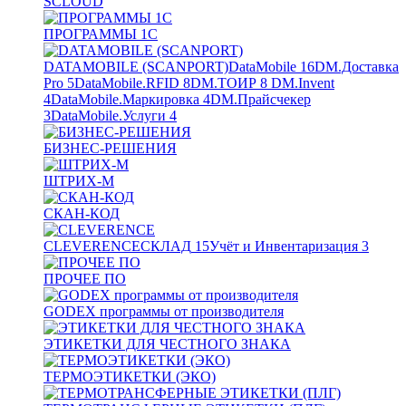
SCLOUD
ПРОГРАММЫ 1С
DATAMOBILE (SCANPORT)
DataMobile
16
DM.Доставка
Pro
5
DataMobile.RFID
8
DM.ТОИР
8
DM.Invent
4
DataMobile.Маркировка
4
DM.Прайсчекер
3
DataMobile.Услуги
4
БИЗНЕС-РЕШЕНИЯ
ШТРИХ-М
СКАН-КОД
CLEVERENCE
СКЛАД
15
Учёт и Инвентаризация
3
ПРОЧЕЕ ПО
GODEX программы от производителя
ЭТИКЕТКИ ДЛЯ ЧЕСТНОГО ЗНАКА
ТЕРМОЭТИКЕТКИ (ЭКО)