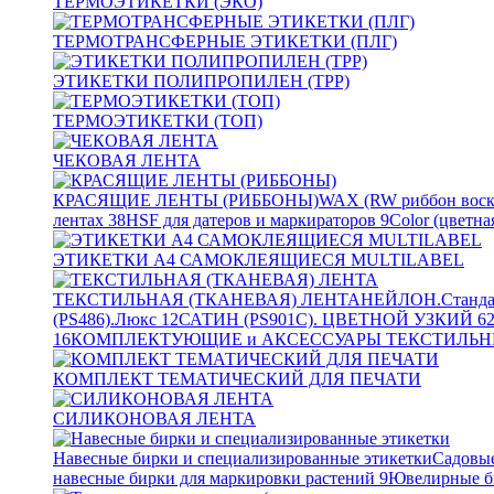
ТЕРМОЭТИКЕТКИ (ЭКО)
ТЕРМОТРАНСФЕРНЫЕ ЭТИКЕТКИ (ПЛГ)
ЭТИКЕТКИ ПОЛИПРОПИЛЕН (TPP)
ТЕРМОЭТИКЕТКИ (ТОП)
ЧЕКОВАЯ ЛЕНТА
КРАСЯЩИЕ ЛЕНТЫ (РИББОНЫ)
WAX (RW риббон воск
лентах
38
HSF для датеров и маркираторов
9
Color (цветна
ЭТИКЕТКИ А4 САМОКЛЕЯЩИЕСЯ MULTILABEL
ТЕКСТИЛЬНАЯ (ТКАНЕВАЯ) ЛЕНТА
НЕЙЛОН.Станда
(PS486).Люкс
12
САТИН (PS901C). ЦВЕТНОЙ УЗКИЙ
6
16
КОМПЛЕКТУЮЩИЕ и АКСЕССУАРЫ ТЕКСТИЛЬН
КОМПЛЕКТ ТЕМАТИЧЕСКИЙ ДЛЯ ПЕЧАТИ
СИЛИКОНОВАЯ ЛЕНТА
Навесные бирки и специализированные этикетки
Садовые
навесные бирки для маркировки растений
9
Ювелирные б