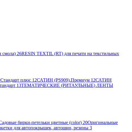
 смола)
26
RESIN TEXTIL (RT) для печати на текстильных
Стандарт плюс
12
САТИН (PS909).Премиум
12
САТИН
тандарт
13
ТЕМАТИЧЕСКИЕ (РИТАУЛЬНЫЕ) ЛЕНТЫ
Садовые бирки-петельки цветные (color)
20
Оригинальные
кетки для автопокрышек, автошин, резины
3