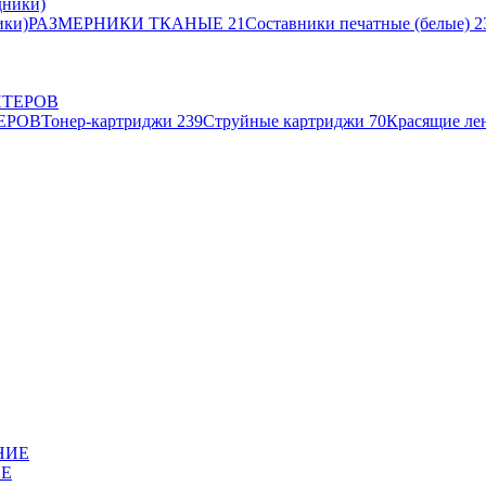
ики)
РАЗМЕРНИКИ ТКАНЫЕ
21
Составники печатные (белые)
2
ЕРОВ
Тонер-картриджи
239
Струйные картриджи
70
Красящие ле
ИЕ