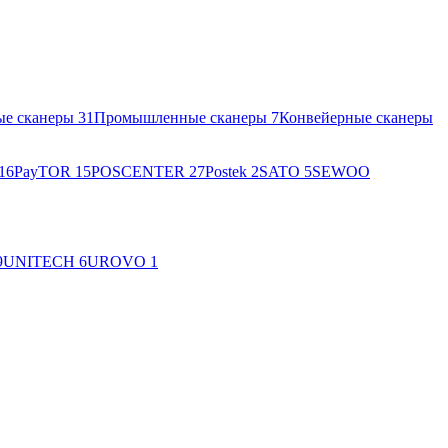
ые сканеры
31
Промышленные сканеры
7
Конвейерные сканеры
16
PayTOR
15
POSCENTER
27
Postek
2
SATO
5
SEWOO
9
UNITECH
6
UROVO
1