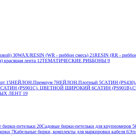
овой)
30
WAX/RESIN (WR - риббон смесь)
21
RESIN (RR - риббон
я) красящая лента
12
ТЕМАТИЧЕСКИЕ РИББОНЫ
9
рт
15
НЕЙЛОН.Премиум
7
НЕЙЛОН.Плотный
5
САТИН (PS430).
2
САТИН (PS901C). ЦВЕТНОЙ ШИРОКИЙ
6
САТИН (PS901B).С
ЫХ ЛЕНТ
19
 бирки-петельки
20
Садовые бирки-петельки для крупномеров
5
ирки
7
Кабельные бирки, комплекты для маркировки кабеля
6
Эти