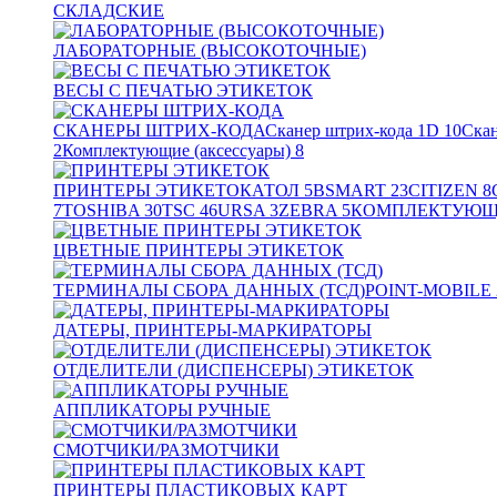
СКЛАДСКИЕ
ЛАБОРАТОРНЫЕ (ВЫСОКОТОЧНЫЕ)
ВЕСЫ С ПЕЧАТЬЮ ЭТИКЕТОК
СКАНЕРЫ ШТРИХ-КОДА
Сканер штрих-кода 1D
10
Скан
2
Комплектующие (аксессуары)
8
ПРИНТЕРЫ ЭТИКЕТОК
АТОЛ
5
BSMART
23
CITIZEN
8
7
TOSHIBA
30
TSC
46
URSA
3
ZEBRA
5
КОМПЛЕКТУЮЩИ
ЦВЕТНЫЕ ПРИНТЕРЫ ЭТИКЕТОК
ТЕРМИНАЛЫ СБОРА ДАННЫХ (ТСД)
POINT-MOBILE
ДАТЕРЫ, ПРИНТЕРЫ-МАРКИРАТОРЫ
ОТДЕЛИТЕЛИ (ДИСПЕНСЕРЫ) ЭТИКЕТОК
АППЛИКАТОРЫ РУЧНЫЕ
СМОТЧИКИ/РАЗМОТЧИКИ
ПРИНТЕРЫ ПЛАСТИКОВЫХ КАРТ