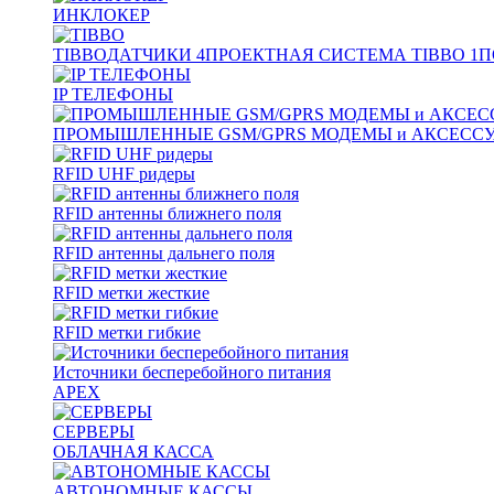
ИНКЛОКЕР
TIBBO
ДАТЧИКИ
4
ПРОЕКТНАЯ СИСТЕМА TIBBO
1
П
IP ТЕЛЕФОНЫ
ПРОМЫШЛЕННЫЕ GSM/GPRS МОДЕМЫ и АКСЕСС
RFID UHF ридеры
RFID антенны ближнего поля
RFID антенны дальнего поля
RFID метки жесткие
RFID метки гибкие
Источники бесперебойного питания
APEX
СЕРВЕРЫ
ОБЛАЧНАЯ КАССА
АВТОНОМНЫЕ КАССЫ