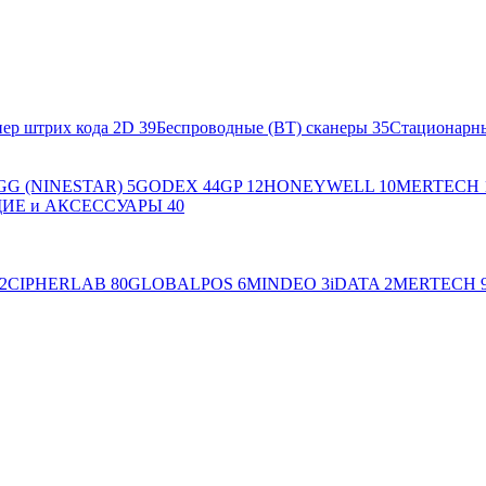
ер штрих кода 2D
39
Беспроводные (BT) сканеры
35
Стационарн
GG (NINESTAR)
5
GODEX
44
GP
12
HONEYWELL
10
MERTECH
Е и АКСЕССУАРЫ
40
2
CIPHERLAB
80
GLOBALPOS
6
MINDEO
3
iDATA
2
MERTECH