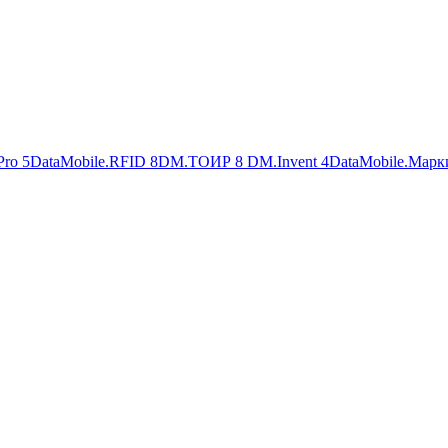
Pro
5
DataMobile.RFID
8
DM.ТОИР
8
DM.Invent
4
DataMobile.Марк