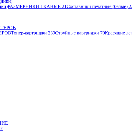
ики)
РАЗМЕРНИКИ ТКАНЫЕ
21
Составники печатные (белые)
2
ЕРОВ
Тонер-картриджи
239
Струйные картриджи
70
Красящие ле
ИЕ