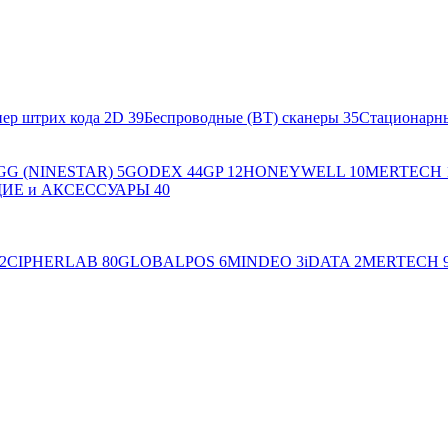
ер штрих кода 2D
39
Беспроводные (BT) сканеры
35
Стационарн
GG (NINESTAR)
5
GODEX
44
GP
12
HONEYWELL
10
MERTECH
Е и АКСЕССУАРЫ
40
2
CIPHERLAB
80
GLOBALPOS
6
MINDEO
3
iDATA
2
MERTECH