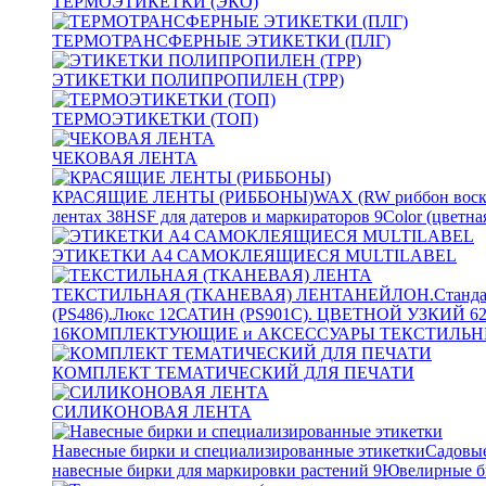
ТЕРМОЭТИКЕТКИ (ЭКО)
ТЕРМОТРАНСФЕРНЫЕ ЭТИКЕТКИ (ПЛГ)
ЭТИКЕТКИ ПОЛИПРОПИЛЕН (TPP)
ТЕРМОЭТИКЕТКИ (ТОП)
ЧЕКОВАЯ ЛЕНТА
КРАСЯЩИЕ ЛЕНТЫ (РИББОНЫ)
WAX (RW риббон воск
лентах
38
HSF для датеров и маркираторов
9
Color (цветна
ЭТИКЕТКИ А4 САМОКЛЕЯЩИЕСЯ MULTILABEL
ТЕКСТИЛЬНАЯ (ТКАНЕВАЯ) ЛЕНТА
НЕЙЛОН.Станда
(PS486).Люкс
12
САТИН (PS901C). ЦВЕТНОЙ УЗКИЙ
6
16
КОМПЛЕКТУЮЩИЕ и АКСЕССУАРЫ ТЕКСТИЛЬН
КОМПЛЕКТ ТЕМАТИЧЕСКИЙ ДЛЯ ПЕЧАТИ
СИЛИКОНОВАЯ ЛЕНТА
Навесные бирки и специализированные этикетки
Садовые
навесные бирки для маркировки растений
9
Ювелирные б