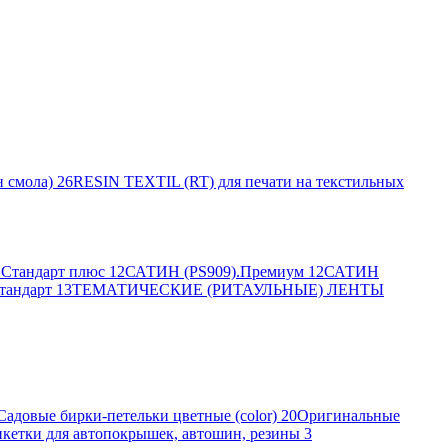
 смола)
26
RESIN TEXTIL (RT) для печати на текстильных
Стандарт плюс
12
САТИН (PS909).Премиум
12
САТИН
тандарт
13
ТЕМАТИЧЕСКИЕ (РИТАУЛЬНЫЕ) ЛЕНТЫ
Садовые бирки-петельки цветные (color)
20
Оригинальные
кетки для автопокрышек, автошин, резины
3