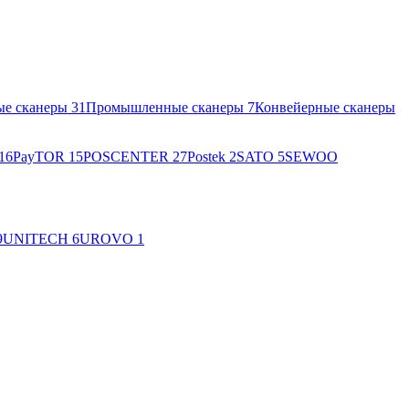
ые сканеры
31
Промышленные сканеры
7
Конвейерные сканеры
16
PayTOR
15
POSCENTER
27
Postek
2
SATO
5
SEWOO
9
UNITECH
6
UROVO
1