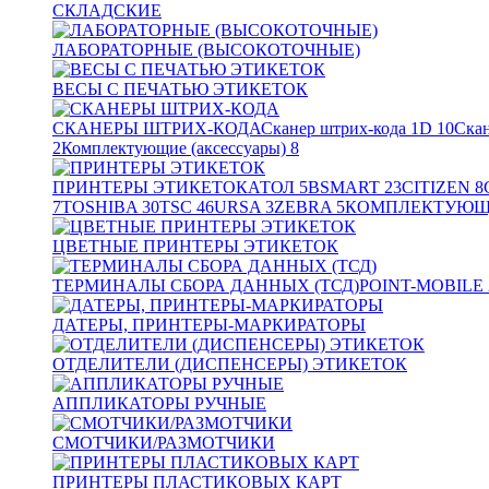
СКЛАДСКИЕ
ЛАБОРАТОРНЫЕ (ВЫСОКОТОЧНЫЕ)
ВЕСЫ С ПЕЧАТЬЮ ЭТИКЕТОК
СКАНЕРЫ ШТРИХ-КОДА
Сканер штрих-кода 1D
10
Скан
2
Комплектующие (аксессуары)
8
ПРИНТЕРЫ ЭТИКЕТОК
АТОЛ
5
BSMART
23
CITIZEN
8
7
TOSHIBA
30
TSC
46
URSA
3
ZEBRA
5
КОМПЛЕКТУЮЩИ
ЦВЕТНЫЕ ПРИНТЕРЫ ЭТИКЕТОК
ТЕРМИНАЛЫ СБОРА ДАННЫХ (ТСД)
POINT-MOBILE
ДАТЕРЫ, ПРИНТЕРЫ-МАРКИРАТОРЫ
ОТДЕЛИТЕЛИ (ДИСПЕНСЕРЫ) ЭТИКЕТОК
АППЛИКАТОРЫ РУЧНЫЕ
СМОТЧИКИ/РАЗМОТЧИКИ
ПРИНТЕРЫ ПЛАСТИКОВЫХ КАРТ