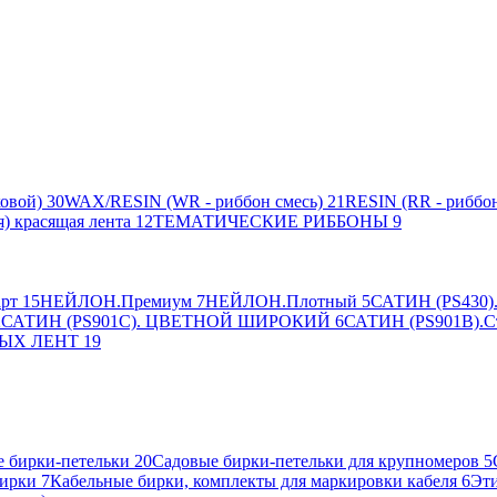
овой)
30
WAX/RESIN (WR - риббон смесь)
21
RESIN (RR - риббон
я) красящая лента
12
ТЕМАТИЧЕСКИЕ РИББОНЫ
9
рт
15
НЕЙЛОН.Премиум
7
НЕЙЛОН.Плотный
5
САТИН (PS430).
2
САТИН (PS901C). ЦВЕТНОЙ ШИРОКИЙ
6
САТИН (PS901B).С
ЫХ ЛЕНТ
19
 бирки-петельки
20
Садовые бирки-петельки для крупномеров
5
ирки
7
Кабельные бирки, комплекты для маркировки кабеля
6
Эти