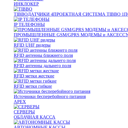
ИНКЛОКЕР
TIBBO
ДАТЧИКИ
4
ПРОЕКТНАЯ СИСТЕМА TIBBO
1
П
IP ТЕЛЕФОНЫ
ПРОМЫШЛЕННЫЕ GSM/GPRS МОДЕМЫ и АКСЕСС
RFID UHF ридеры
RFID антенны ближнего поля
RFID антенны дальнего поля
RFID метки жесткие
RFID метки гибкие
Источники бесперебойного питания
APEX
СЕРВЕРЫ
ОБЛАЧНАЯ КАССА
АВТОНОМНЫЕ КАССЫ