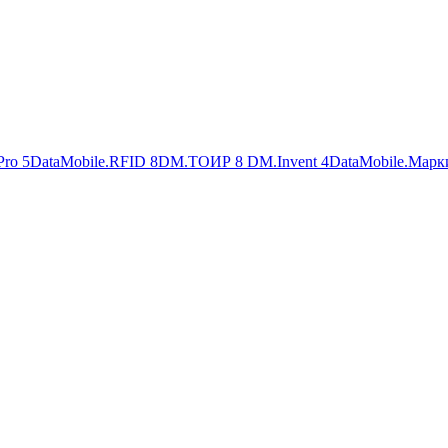
Pro
5
DataMobile.RFID
8
DM.ТОИР
8
DM.Invent
4
DataMobile.Марк