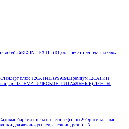
 смола)
26
RESIN TEXTIL (RT) для печати на текстильных
Стандарт плюс
12
САТИН (PS909).Премиум
12
САТИН
тандарт
13
ТЕМАТИЧЕСКИЕ (РИТАУЛЬНЫЕ) ЛЕНТЫ
Садовые бирки-петельки цветные (color)
20
Оригинальные
кетки для автопокрышек, автошин, резины
3