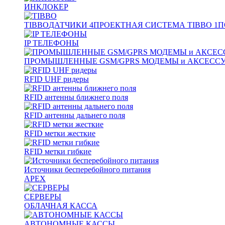
ИНКЛОКЕР
TIBBO
ДАТЧИКИ
4
ПРОЕКТНАЯ СИСТЕМА TIBBO
1
П
IP ТЕЛЕФОНЫ
ПРОМЫШЛЕННЫЕ GSM/GPRS МОДЕМЫ и АКСЕСС
RFID UHF ридеры
RFID антенны ближнего поля
RFID антенны дальнего поля
RFID метки жесткие
RFID метки гибкие
Источники бесперебойного питания
APEX
СЕРВЕРЫ
ОБЛАЧНАЯ КАССА
АВТОНОМНЫЕ КАССЫ