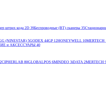
ер штрих кода 2D
39
Беспроводные (BT) сканеры
35
Стационарн
GG (NINESTAR)
5
GODEX
44
GP
12
HONEYWELL
10
MERTECH
Е и АКСЕССУАРЫ
40
2
CIPHERLAB
80
GLOBALPOS
6
MINDEO
3
iDATA
2
MERTECH