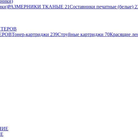
ики)
РАЗМЕРНИКИ ТКАНЫЕ
21
Составники печатные (белые)
2
ЕРОВ
Тонер-картриджи
239
Струйные картриджи
70
Красящие ле
ИЕ