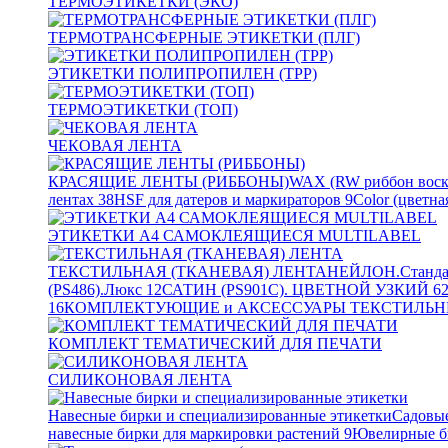
ТЕРМОЭТИКЕТКИ (ЭКО)
ТЕРМОТРАНСФЕРНЫЕ ЭТИКЕТКИ (ПЛГ)
ЭТИКЕТКИ ПОЛИПРОПИЛЕН (TPP)
ТЕРМОЭТИКЕТКИ (ТОП)
ЧЕКОВАЯ ЛЕНТА
КРАСЯЩИЕ ЛЕНТЫ (РИББОНЫ)
WAX (RW риббон воск
лентах
38
HSF для датеров и маркираторов
9
Color (цветна
ЭТИКЕТКИ А4 САМОКЛЕЯЩИЕСЯ MULTILABEL
ТЕКСТИЛЬНАЯ (ТКАНЕВАЯ) ЛЕНТА
НЕЙЛОН.Станда
(PS486).Люкс
12
САТИН (PS901C). ЦВЕТНОЙ УЗКИЙ
6
16
КОМПЛЕКТУЮЩИЕ и АКСЕССУАРЫ ТЕКСТИЛЬН
КОМПЛЕКТ ТЕМАТИЧЕСКИЙ ДЛЯ ПЕЧАТИ
СИЛИКОНОВАЯ ЛЕНТА
Навесные бирки и специализированные этикетки
Садовые
навесные бирки для маркировки растений
9
Ювелирные б