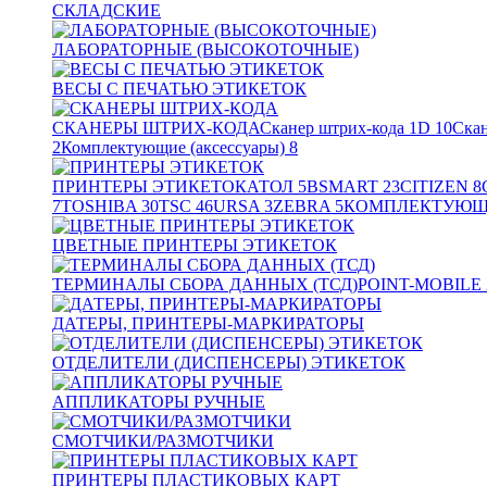
СКЛАДСКИЕ
ЛАБОРАТОРНЫЕ (ВЫСОКОТОЧНЫЕ)
ВЕСЫ С ПЕЧАТЬЮ ЭТИКЕТОК
СКАНЕРЫ ШТРИХ-КОДА
Сканер штрих-кода 1D
10
Скан
2
Комплектующие (аксессуары)
8
ПРИНТЕРЫ ЭТИКЕТОК
АТОЛ
5
BSMART
23
CITIZEN
8
7
TOSHIBA
30
TSC
46
URSA
3
ZEBRA
5
КОМПЛЕКТУЮЩИ
ЦВЕТНЫЕ ПРИНТЕРЫ ЭТИКЕТОК
ТЕРМИНАЛЫ СБОРА ДАННЫХ (ТСД)
POINT-MOBILE
ДАТЕРЫ, ПРИНТЕРЫ-МАРКИРАТОРЫ
ОТДЕЛИТЕЛИ (ДИСПЕНСЕРЫ) ЭТИКЕТОК
АППЛИКАТОРЫ РУЧНЫЕ
СМОТЧИКИ/РАЗМОТЧИКИ
ПРИНТЕРЫ ПЛАСТИКОВЫХ КАРТ