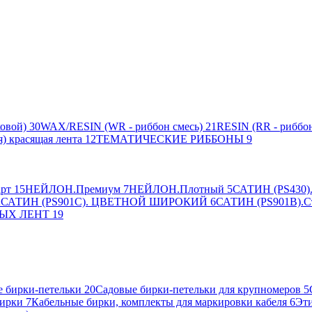
овой)
30
WAX/RESIN (WR - риббон смесь)
21
RESIN (RR - риббон
я) красящая лента
12
ТЕМАТИЧЕСКИЕ РИББОНЫ
9
рт
15
НЕЙЛОН.Премиум
7
НЕЙЛОН.Плотный
5
САТИН (PS430).
2
САТИН (PS901C). ЦВЕТНОЙ ШИРОКИЙ
6
САТИН (PS901B).С
ЫХ ЛЕНТ
19
 бирки-петельки
20
Садовые бирки-петельки для крупномеров
5
ирки
7
Кабельные бирки, комплекты для маркировки кабеля
6
Эти