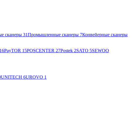
ые сканеры
31
Промышленные сканеры
7
Конвейерные сканеры
16
PayTOR
15
POSCENTER
27
Postek
2
SATO
5
SEWOO
9
UNITECH
6
UROVO
1