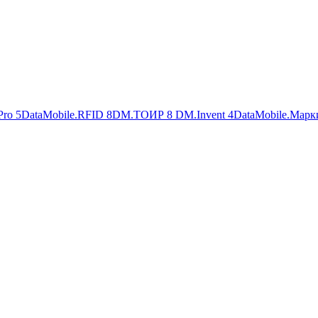
Pro
5
DataMobile.RFID
8
DM.ТОИР
8
DM.Invent
4
DataMobile.Марк