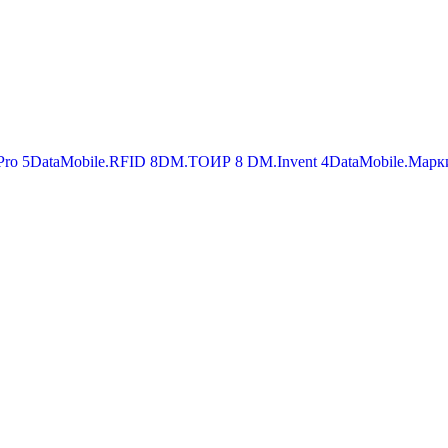
Pro
5
DataMobile.RFID
8
DM.ТОИР
8
DM.Invent
4
DataMobile.Марк