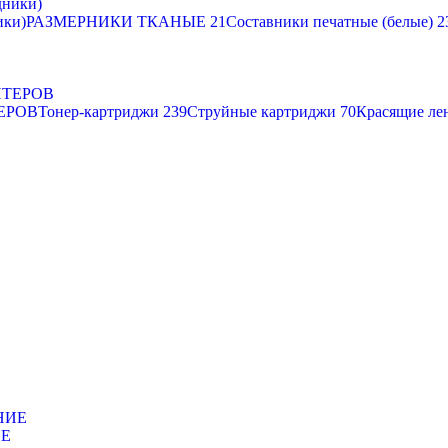
ики)
РАЗМЕРНИКИ ТКАНЫЕ
21
Составники печатные (белые)
2
ЕРОВ
Тонер-картриджи
239
Струйные картриджи
70
Красящие ле
ИЕ