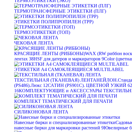
ТЕРМОЭТИКЕТКИ (ЭКО)
ТЕРМОТРАНСФЕРНЫЕ ЭТИКЕТКИ (ПЛГ)
ЭТИКЕТКИ ПОЛИПРОПИЛЕН (TPP)
ТЕРМОЭТИКЕТКИ (ТОП)
ЧЕКОВАЯ ЛЕНТА
КРАСЯЩИЕ ЛЕНТЫ (РИББОНЫ)
WAX (RW риббон воск
лентах
38
HSF для датеров и маркираторов
9
Color (цветна
ЭТИКЕТКИ А4 САМОКЛЕЯЩИЕСЯ MULTILABEL
ТЕКСТИЛЬНАЯ (ТКАНЕВАЯ) ЛЕНТА
НЕЙЛОН.Станда
(PS486).Люкс
12
САТИН (PS901C). ЦВЕТНОЙ УЗКИЙ
6
16
КОМПЛЕКТУЮЩИЕ и АКСЕССУАРЫ ТЕКСТИЛЬН
КОМПЛЕКТ ТЕМАТИЧЕСКИЙ ДЛЯ ПЕЧАТИ
СИЛИКОНОВАЯ ЛЕНТА
Навесные бирки и специализированные этикетки
Садовые
навесные бирки для маркировки растений
9
Ювелирные б