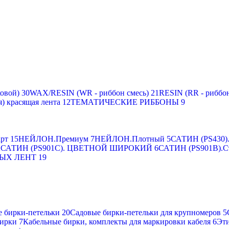
овой)
30
WAX/RESIN (WR - риббон смесь)
21
RESIN (RR - риббон
я) красящая лента
12
ТЕМАТИЧЕСКИЕ РИББОНЫ
9
рт
15
НЕЙЛОН.Премиум
7
НЕЙЛОН.Плотный
5
САТИН (PS430).
2
САТИН (PS901C). ЦВЕТНОЙ ШИРОКИЙ
6
САТИН (PS901B).С
ЫХ ЛЕНТ
19
 бирки-петельки
20
Садовые бирки-петельки для крупномеров
5
ирки
7
Кабельные бирки, комплекты для маркировки кабеля
6
Эти