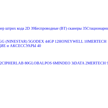
ер штрих кода 2D
39
Беспроводные (BT) сканеры
35
Стационарн
GG (NINESTAR)
5
GODEX
44
GP
12
HONEYWELL
10
MERTECH
Е и АКСЕССУАРЫ
40
2
CIPHERLAB
80
GLOBALPOS
6
MINDEO
3
iDATA
2
MERTECH