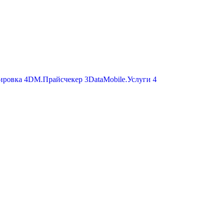
ировка
4
DM.Прайсчекер
3
DataMobile.Услуги
4