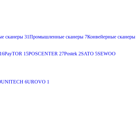
ые сканеры
31
Промышленные сканеры
7
Конвейерные сканеры
16
PayTOR
15
POSCENTER
27
Postek
2
SATO
5
SEWOO
9
UNITECH
6
UROVO
1