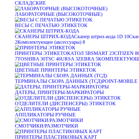
СКЛАДСКИЕ
ЛАБОРАТОРНЫЕ (ВЫСОКОТОЧНЫЕ)
ВЕСЫ С ПЕЧАТЬЮ ЭТИКЕТОК
СКАНЕРЫ ШТРИХ-КОДА
Сканер штрих-кода 1D
10
Скан
2
Комплектующие (аксессуары)
8
ПРИНТЕРЫ ЭТИКЕТОК
АТОЛ
5
BSMART
23
CITIZEN
8
7
TOSHIBA
30
TSC
46
URSA
3
ZEBRA
5
КОМПЛЕКТУЮЩИ
ЦВЕТНЫЕ ПРИНТЕРЫ ЭТИКЕТОК
ТЕРМИНАЛЫ СБОРА ДАННЫХ (ТСД)
POINT-MOBILE
ДАТЕРЫ, ПРИНТЕРЫ-МАРКИРАТОРЫ
ОТДЕЛИТЕЛИ (ДИСПЕНСЕРЫ) ЭТИКЕТОК
АППЛИКАТОРЫ РУЧНЫЕ
СМОТЧИКИ/РАЗМОТЧИКИ
ПРИНТЕРЫ ПЛАСТИКОВЫХ КАРТ