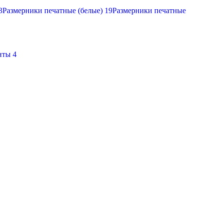
3
Размерники печатные (белые)
19
Размерники печатные
нты
4