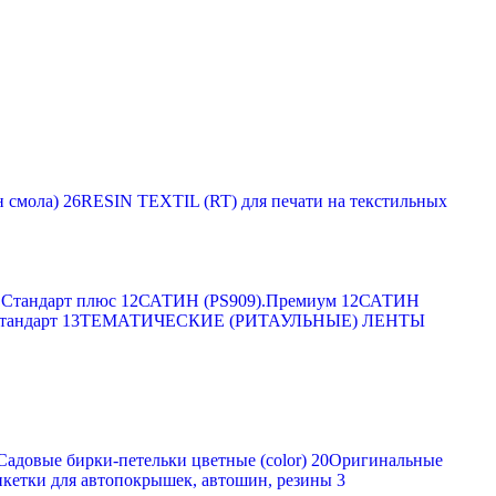
 смола)
26
RESIN TEXTIL (RT) для печати на текстильных
Стандарт плюс
12
САТИН (PS909).Премиум
12
САТИН
тандарт
13
ТЕМАТИЧЕСКИЕ (РИТАУЛЬНЫЕ) ЛЕНТЫ
Садовые бирки-петельки цветные (color)
20
Оригинальные
кетки для автопокрышек, автошин, резины
3