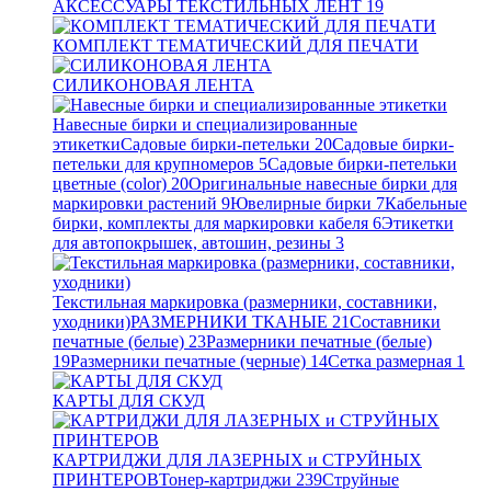
АКСЕССУАРЫ ТЕКСТИЛЬНЫХ ЛЕНТ
19
КОМПЛЕКТ ТЕМАТИЧЕСКИЙ ДЛЯ ПЕЧАТИ
СИЛИКОНОВАЯ ЛЕНТА
Навесные бирки и специализированные
этикетки
Садовые бирки-петельки
20
Садовые бирки-
петельки для крупномеров
5
Садовые бирки-петельки
цветные (color)
20
Оригинальные навесные бирки для
маркировки растений
9
Ювелирные бирки
7
Кабельные
бирки, комплекты для маркировки кабеля
6
Этикетки
для автопокрышек, автошин, резины
3
Текстильная маркировка (размерники, составники,
уходники)
РАЗМЕРНИКИ ТКАНЫЕ
21
Составники
печатные (белые)
23
Размерники печатные (белые)
19
Размерники печатные (черные)
14
Сетка размерная
1
КАРТЫ ДЛЯ СКУД
КАРТРИДЖИ ДЛЯ ЛАЗЕРНЫХ и СТРУЙНЫХ
ПРИНТЕРОВ
Тонер-картриджи
239
Струйные