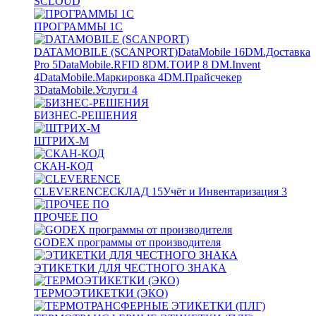
SCLOUD
ПРОГРАММЫ 1С
DATAMOBILE (SCANPORT)
DataMobile
16
DM.Доставка
Pro
5
DataMobile.RFID
8
DM.ТОИР
8
DM.Invent
4
DataMobile.Маркировка
4
DM.Прайсчекер
3
DataMobile.Услуги
4
БИЗНЕС-РЕШЕНИЯ
ШТРИХ-М
СКАН-КОД
CLEVERENCE
СКЛАД
15
Учёт и Инвентаризация
3
ПРОЧЕЕ ПО
GODEX программы от производителя
ЭТИКЕТКИ ДЛЯ ЧЕСТНОГО ЗНАКА
ТЕРМОЭТИКЕТКИ (ЭКО)