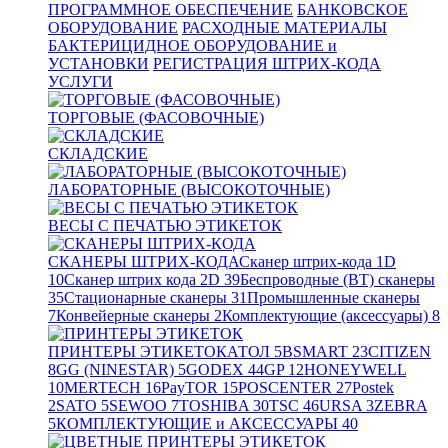
ПРОГРАММНОЕ ОБЕСПЕЧЕНИЕ
БАНКОВСКОЕ
ОБОРУДОВАНИЕ
РАСХОДНЫЕ МАТЕРИАЛЫ
БАКТЕРИЦИДНОЕ ОБОРУДОВАНИЕ и
УСТАНОВКИ
РЕГИСТРАЦИЯ ШТРИХ-КОДА
УСЛУГИ
ТОРГОВЫЕ (ФАСОВОЧНЫЕ)
СКЛАДСКИЕ
ЛАБОРАТОРНЫЕ (ВЫСОКОТОЧНЫЕ)
ВЕСЫ С ПЕЧАТЬЮ ЭТИКЕТОК
СКАНЕРЫ ШТРИХ-КОДА
Сканер штрих-кода 1D
10
Сканер штрих кода 2D
39
Беспроводные (BT) сканеры
35
Стационарные сканеры
31
Промышленные сканеры
7
Конвейерные сканеры
2
Комплектующие (аксессуары)
8
ПРИНТЕРЫ ЭТИКЕТОК
АТОЛ
5
BSMART
23
CITIZEN
8
GG (NINESTAR)
5
GODEX
44
GP
12
HONEYWELL
10
MERTECH
16
PayTOR
15
POSCENTER
27
Postek
2
SATO
5
SEWOO
7
TOSHIBA
30
TSC
46
URSA
3
ZEBRA
5
КОМПЛЕКТУЮЩИЕ и АКСЕССУАРЫ
40