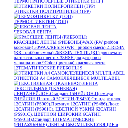
ТЕРМОТРАНСФЕРНЫЕ ЭТИКЕТКИ (ПЛГ)
ЭТИКЕТКИ ПОЛИПРОПИЛЕН (TPP)
ТЕРМОЭТИКЕТКИ (ТОП)
ЧЕКОВАЯ ЛЕНТА
КРАСЯЩИЕ ЛЕНТЫ (РИББОНЫ)
WAX (RW риббон
восковой)
30
WAX/RESIN (WR - риббон смесь)
21
RESIN
(RR - риббон смола)
26
RESIN TEXTIL (RT) для печати
на текстильных лентах
38
HSF для датеров и
маркираторов
9
Color (цветная) красящая лента
12
ТЕМАТИЧЕСКИЕ РИББОНЫ
9
ЭТИКЕТКИ А4 САМОКЛЕЯЩИЕСЯ MULTILABEL
ТЕКСТИЛЬНАЯ (ТКАНЕВАЯ)
ЛЕНТА
НЕЙЛОН.Стандарт
15
НЕЙЛОН.Премиум
7
НЕЙЛОН.Плотный
5
САТИН (PS430).Стандарт плюс
12
САТИН (PS909).Премиум
12
САТИН (PS486).Люкс
12
САТИН (PS901C). ЦВЕТНОЙ УЗКИЙ
62
САТИН
(PS901C). ЦВЕТНОЙ ШИРОКИЙ
6
САТИН
(PS901B).Стандарт
13
ТЕМАТИЧЕСКИЕ
(РИТАУЛЬНЫЕ) ЛЕНТЫ
16
КОМПЛЕКТУЮЩИЕ и