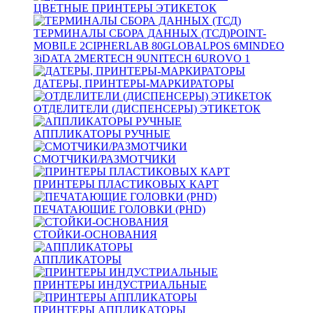
ЦВЕТНЫЕ ПРИНТЕРЫ ЭТИКЕТОК
ТЕРМИНАЛЫ СБОРА ДАННЫХ (ТСД)
POINT-
MOBILE
2
CIPHERLAB
80
GLOBALPOS
6
MINDEO
3
iDATA
2
MERTECH
9
UNITECH
6
UROVO
1
ДАТЕРЫ, ПРИНТЕРЫ-МАРКИРАТОРЫ
ОТДЕЛИТЕЛИ (ДИСПЕНСЕРЫ) ЭТИКЕТОК
АППЛИКАТОРЫ РУЧНЫЕ
СМОТЧИКИ/РАЗМОТЧИКИ
ПРИНТЕРЫ ПЛАСТИКОВЫХ КАРТ
ПЕЧАТАЮЩИЕ ГОЛОВКИ (PHD)
СТОЙКИ-ОСНОВАНИЯ
АППЛИКАТОРЫ
ПРИНТЕРЫ ИНДУСТРИАЛЬНЫЕ
ПРИНТЕРЫ АППЛИКАТОРЫ