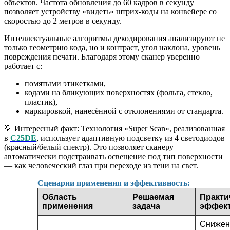
объектов. Частота обновления до 60 кадров в секунду
позволяет устройству «видеть» штрих-коды на конвейере со
скоростью до 2 метров в секунду.
Интеллектуальные алгоритмы декодирования анализируют не
только геометрию кода, но и контраст, угол наклона, уровень
повреждения печати. Благодаря этому сканер уверенно
работает с:
помятыми этикетками,
кодами на бликующих поверхностях (фольга, стекло,
пластик),
маркировкой, нанесённой с отклонениями от стандарта.
💡 Интересный факт: Технология «Super Scan», реализованная
в
C25DE
, использует адаптивную подсветку из 4 светодиодов
(красный/белый спектр). Это позволяет сканеру
автоматически подстраивать освещение под тип поверхности
— как человеческий глаз при переходе из тени на свет.
Сценарии применения и эффективность:
Область
Решаемая
Практи
применения
задача
эффек
Снижен