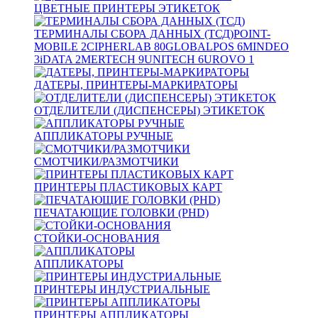
ЦВЕТНЫЕ ПРИНТЕРЫ ЭТИКЕТОК
ТЕРМИНАЛЫ СБОРА ДАННЫХ (ТСД)
POINT-
MOBILE
2
CIPHERLAB
80
GLOBALPOS
6
MINDEO
3
iDATA
2
MERTECH
9
UNITECH
6
UROVO
1
ДАТЕРЫ, ПРИНТЕРЫ-МАРКИРАТОРЫ
ОТДЕЛИТЕЛИ (ДИСПЕНСЕРЫ) ЭТИКЕТОК
АППЛИКАТОРЫ РУЧНЫЕ
СМОТЧИКИ/РАЗМОТЧИКИ
ПРИНТЕРЫ ПЛАСТИКОВЫХ КАРТ
ПЕЧАТАЮЩИЕ ГОЛОВКИ (PHD)
СТОЙКИ-ОСНОВАНИЯ
АППЛИКАТОРЫ
ПРИНТЕРЫ ИНДУСТРИАЛЬНЫЕ
ПРИНТЕРЫ АППЛИКАТОРЫ