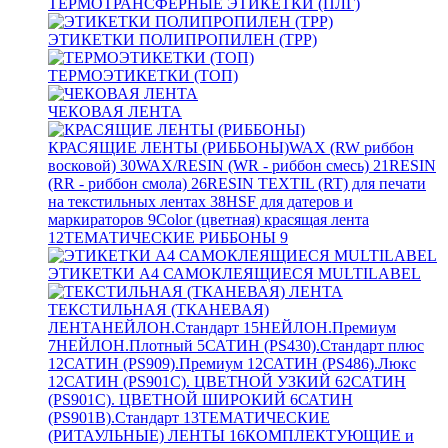
ТЕРМОТРАНСФЕРНЫЕ ЭТИКЕТКИ (ПЛГ)
ЭТИКЕТКИ ПОЛИПРОПИЛЕН (TPP)
ТЕРМОЭТИКЕТКИ (ТОП)
ЧЕКОВАЯ ЛЕНТА
КРАСЯЩИЕ ЛЕНТЫ (РИББОНЫ)
WAX (RW риббон
восковой)
30
WAX/RESIN (WR - риббон смесь)
21
RESIN
(RR - риббон смола)
26
RESIN TEXTIL (RT) для печати
на текстильных лентах
38
HSF для датеров и
маркираторов
9
Color (цветная) красящая лента
12
ТЕМАТИЧЕСКИЕ РИББОНЫ
9
ЭТИКЕТКИ А4 САМОКЛЕЯЩИЕСЯ MULTILABEL
ТЕКСТИЛЬНАЯ (ТКАНЕВАЯ)
ЛЕНТА
НЕЙЛОН.Стандарт
15
НЕЙЛОН.Премиум
7
НЕЙЛОН.Плотный
5
САТИН (PS430).Стандарт плюс
12
САТИН (PS909).Премиум
12
САТИН (PS486).Люкс
12
САТИН (PS901C). ЦВЕТНОЙ УЗКИЙ
62
САТИН
(PS901C). ЦВЕТНОЙ ШИРОКИЙ
6
САТИН
(PS901B).Стандарт
13
ТЕМАТИЧЕСКИЕ
(РИТАУЛЬНЫЕ) ЛЕНТЫ
16
КОМПЛЕКТУЮЩИЕ и