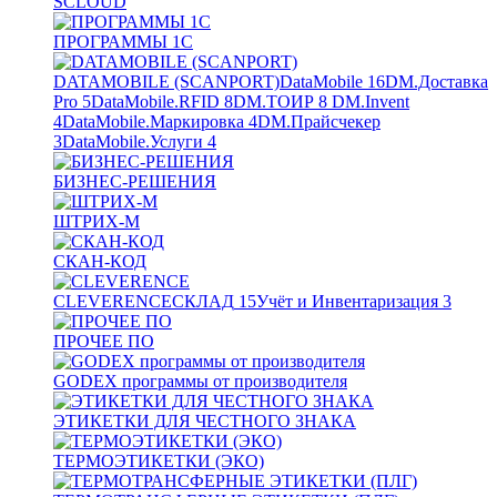
SCLOUD
ПРОГРАММЫ 1С
DATAMOBILE (SCANPORT)
DataMobile
16
DM.Доставка
Pro
5
DataMobile.RFID
8
DM.ТОИР
8
DM.Invent
4
DataMobile.Маркировка
4
DM.Прайсчекер
3
DataMobile.Услуги
4
БИЗНЕС-РЕШЕНИЯ
ШТРИХ-М
СКАН-КОД
CLEVERENCE
СКЛАД
15
Учёт и Инвентаризация
3
ПРОЧЕЕ ПО
GODEX программы от производителя
ЭТИКЕТКИ ДЛЯ ЧЕСТНОГО ЗНАКА
ТЕРМОЭТИКЕТКИ (ЭКО)