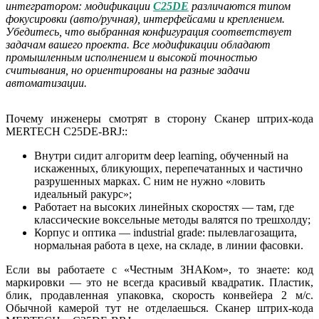
интегратором: модификации
C25DE
различаются типом
фокусировки (авто/ручная), интерфейсами и креплением.
Убедитесь, что выбранная конфигурация соответствует
задачам вашего проекта. Все модификации обладают
промышленным исполнением и высокой точностью
считывания, но ориентированы на разные задачи
автоматизации.
Почему инженеры смотрят в сторону Сканер штрих-кода
MERTECH C25DE-BRJ::
Внутри сидит алгоритм deep learning, обученный на
искаженных, бликующих, перепечатанных и частично
разрушенных марках. С ним не нужно «ловить
идеальный ракурс»;
Работает на высоких линейных скоростях — там, где
классические воксельные методы валятся по трешхолду;
Корпус и оптика — industrial grade: пылевлагозащита,
нормальная работа в цехе, на складе, в линии фасовки.
Если вы работаете с «Честным ЗНАКом», то знаете: код
маркировки — это не всегда красивый квадратик. Пластик,
блик, продавленная упаковка, скорость конвейера 2 м/с.
Обычной камерой тут не отделаешься. Сканер штрих-кода