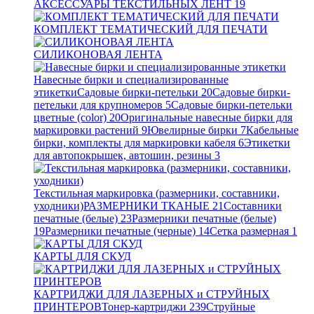
АКСЕССУАРЫ ТЕКСТИЛЬНЫХ ЛЕНТ
19
КОМПЛЕКТ ТЕМАТИЧЕСКИЙ ДЛЯ ПЕЧАТИ
СИЛИКОНОВАЯ ЛЕНТА
Навесные бирки и специализированные
этикетки
Садовые бирки-петельки
20
Садовые бирки-
петельки для крупномеров
5
Садовые бирки-петельки
цветные (color)
20
Оригинальные навесные бирки для
маркировки растений
9
Ювелирные бирки
7
Кабельные
бирки, комплекты для маркировки кабеля
6
Этикетки
для автопокрышек, автошин, резины
3
Текстильная маркировка (размерники, составники,
уходники)
РАЗМЕРНИКИ ТКАНЫЕ
21
Составники
печатные (белые)
23
Размерники печатные (белые)
19
Размерники печатные (черные)
14
Сетка размерная
1
КАРТЫ ДЛЯ СКУД
КАРТРИДЖИ ДЛЯ ЛАЗЕРНЫХ и СТРУЙНЫХ
ПРИНТЕРОВ
Тонер-картриджи
239
Струйные