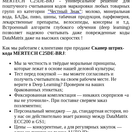
MERTECH C25DE-BRJ - универсальное решение для
поштучного считывания кодов маркировки любых товарных
групп из категории
"Честный Знак"
: молоко, минеральная
вода, БАДы, пиво, шины, табачная продукция, парфюмерия,
лекарственные препараты, велосипеды, консервы и т.д.
Встроенный алгоритм глубокого обучения (deep learning)
позволяет надежно считывать даже поврежденные коды
DataMatrix даже на высоких скоростях !
Как мы работаем с клиентами при продаже
Сканер штрих-
кода MERTECH C25DE-BRJ
:
Мы за честность и твёрдые моральные принципы,
которые лежат в основе нашей деловой культуры;
Тест перед покупкой — вы можете согласовать и
получить считыватель на своем рабочем месте. Не
верите в Deep Learning? Проверим на ваших
бракованных этикетках;
Фиксированная комплектация — никаких сюрпризов «а
вы не уточнили». При поставке сверяем заказ
поэлементно;
Персональный менеджер — да, стандартная история, но
у нас он действительно знает разницу между DataMatrix
ECC200 и GS1;
Цены — конкурентные, а для регулярных закупок —