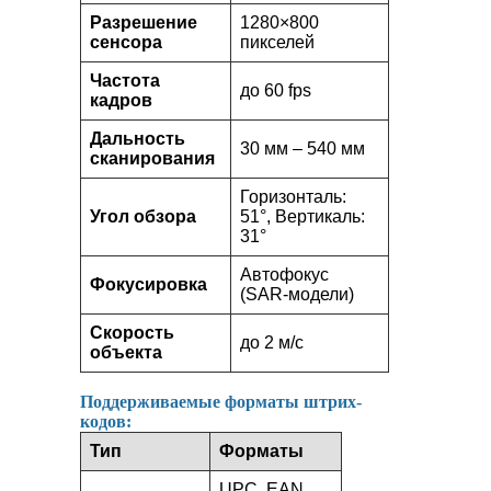
Разрешение
1280×800
сенсора
пикселей
Частота
до 60 fps
кадров
Дальность
30 мм – 540 мм
сканирования
Горизонталь:
Угол обзора
51°, Вертикаль:
31°
Автофокус
Фокусировка
(SAR-модели)
Скорость
до 2 м/с
объекта
Поддерживаемые форматы штрих-
кодов:
Тип
Форматы
UPC, EAN,