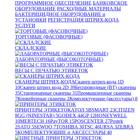
ПРОГРАММНОЕ ОБЕСПЕЧЕНИЕ
БАНКОВСКОЕ
ОБОРУДОВАНИЕ
РАСХОДНЫЕ МАТЕРИАЛЫ
БАКТЕРИЦИДНОЕ ОБОРУДОВАНИЕ и
УСТАНОВКИ
РЕГИСТРАЦИЯ ШТРИХ-КОДА
УСЛУГИ
ТОРГОВЫЕ (ФАСОВОЧНЫЕ)
СКЛАДСКИЕ
ЛАБОРАТОРНЫЕ (ВЫСОКОТОЧНЫЕ)
ВЕСЫ С ПЕЧАТЬЮ ЭТИКЕТОК
СКАНЕРЫ ШТРИХ-КОДА
Сканер штрих-кода 1D
10
Сканер штрих кода 2D
39
Беспроводные (BT) сканеры
35
Стационарные сканеры
31
Промышленные сканеры
7
Конвейерные сканеры
2
Комплектующие (аксессуары)
8
ПРИНТЕРЫ ЭТИКЕТОК
АТОЛ
5
BSMART
23
CITIZEN
8
GG (NINESTAR)
5
GODEX
44
GP
12
HONEYWELL
10
MERTECH
16
PayTOR
15
POSCENTER
27
Postek
2
SATO
5
SEWOO
7
TOSHIBA
30
TSC
46
URSA
3
ZEBRA
5
КОМПЛЕКТУЮЩИЕ и АКСЕССУАРЫ
40