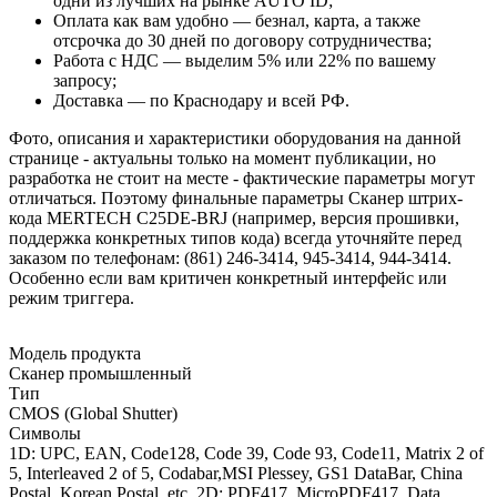
одни из лучших на рынке AUTO ID;
Оплата как вам удобно — безнал, карта, а также
отсрочка до 30 дней по договору сотрудничества;
Работа с НДС — выделим 5% или 22% по вашему
запросу;
Доставка — по Краснодару и всей РФ.
Фото, описания и характеристики оборудования на данной
странице - актуальны только на момент публикации, но
разработка не стоит на месте - фактические параметры могут
отличаться. Поэтому финальные параметры Сканер штрих-
кода MERTECH C25DE-BRJ (например, версия прошивки,
поддержка конкретных типов кода) всегда уточняйте перед
заказом по телефонам: (861) 246-3414, 945-3414, 944-3414.
Особенно если вам критичен конкретный интерфейс или
режим триггера.
Модель продукта
Сканер промышленный
Тип
CMOS (Global Shutter)
Символы
1D: UPC, EAN, Code128, Code 39, Code 93, Code11, Matrix 2 of
5, Interleaved 2 of 5, Codabar,MSI Plessey, GS1 DataBar, China
Postal, Korean Postal, etc. 2D: PDF417, MicroPDF417, Data