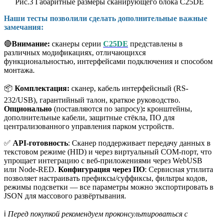
Рис.3 Габаритные размеры сканирующего блока C25DE
Наши тесты позволили сделать дополнительные важные
замечания:
🔴
Внимание:
сканеры серии
C25DE
представлены в
различных модификациях, отличающихся
функциональностью, интерфейсами подключения и способом
монтажа.
📦
Комплектация:
сканер, кабель интерфейсный (RS-
232/USB), гарантийный талон, краткое руководство.
Опционально
(поставляются по запросу)
:
кронштейны,
дополнительные кабели, защитные стёкла, ПО для
централизованного управления парком устройств.
✅
API-готовность
: Сканер поддерживает передачу данных в
текстовом режиме (HID) и через виртуальный COM-порт, что
упрощает интеграцию с веб-приложениями через WebUSB
или Node-RED.
Конфигурация через ПО
: Сервисная утилита
позволяет настраивать префиксы/суффиксы, фильтры кодов,
режимы подсветки — все параметры можно экспортировать в
JSON для массового развёртывания.
ℹ️
Перед покупкой рекомендуем проконсультироваться с