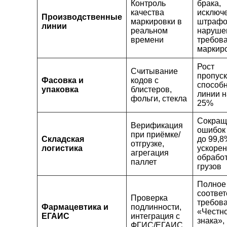
Контроль
брака,
качества
исключ
Производственные
маркировки в
штрафо
линии
реальном
наруше
времени
требов
маркир
Рост
Считывание
пропус
Фасовка и
кодов с
способ
упаковка
блистеров,
линии н
фольги, стекла
25%
Сокращ
Верификация
ошибок 
при приёмке/
Складская
до 99,8
отгрузке,
логистика
ускоре
агрегация
обрабо
паллет
грузов
Полное
соответ
Проверка
требов
Фармацевтика и
подлинности,
«Честн
ЕГАИС
интеграция с
знака»,
ФГИС/ЕГАИС