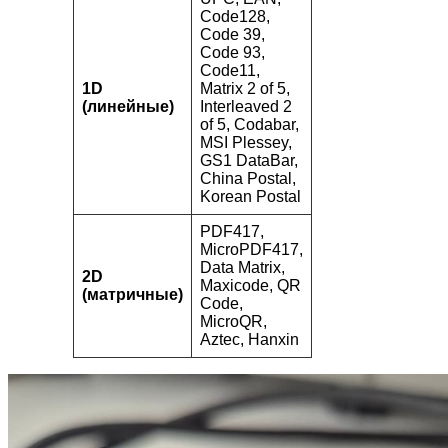
Code128,
Code 39,
Code 93,
Code11,
1D
Matrix 2 of 5,
(линейные)
Interleaved 2
of 5, Codabar,
MSI Plessey,
GS1 DataBar,
China Postal,
Korean Postal
PDF417,
MicroPDF417,
Data Matrix,
2D
Maxicode, QR
(матричные)
Code,
MicroQR,
Aztec, Hanxin