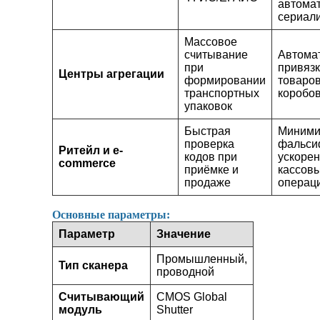
автома
сериал
Массовое
считывание
Автома
при
привязк
Центры агрегации
формировании
товаров
транспортных
коробов
упаковок
Быстрая
Миними
проверка
фальси
Ритейл и e-
кодов при
ускоре
commerce
приёмке и
кассов
продаже
операц
Основные параметры:
Параметр
Значение
Промышленный,
Тип сканера
проводной
Считывающий
CMOS Global
модуль
Shutter