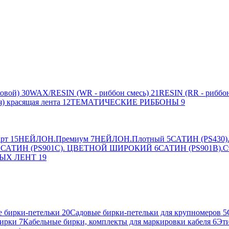
овой)
30
WAX/RESIN (WR - риббон смесь)
21
RESIN (RR - риббон
я) красящая лента
12
ТЕМАТИЧЕСКИЕ РИББОНЫ
9
рт
15
НЕЙЛОН.Премиум
7
НЕЙЛОН.Плотный
5
САТИН (PS430).
2
САТИН (PS901C). ЦВЕТНОЙ ШИРОКИЙ
6
САТИН (PS901B).С
ЫХ ЛЕНТ
19
 бирки-петельки
20
Садовые бирки-петельки для крупномеров
5
ирки
7
Кабельные бирки, комплекты для маркировки кабеля
6
Эти