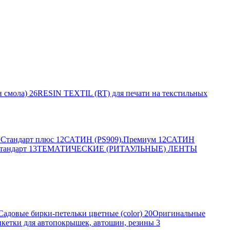
 смола)
26
RESIN TEXTIL (RT) для печати на текстильных
Стандарт плюс
12
САТИН (PS909).Премиум
12
САТИН
тандарт
13
ТЕМАТИЧЕСКИЕ (РИТАУЛЬНЫЕ) ЛЕНТЫ
Садовые бирки-петельки цветные (color)
20
Оригинальные
кетки для автопокрышек, автошин, резины
3