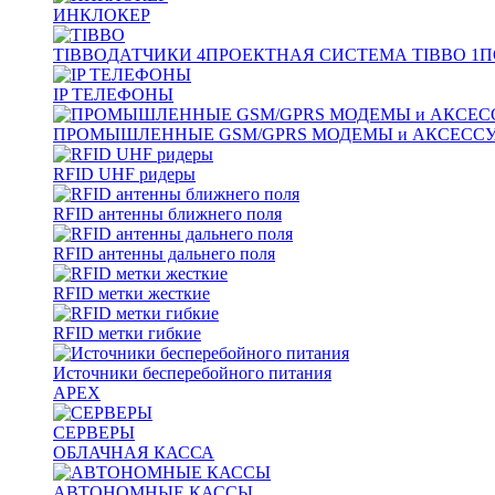
ИНКЛОКЕР
TIBBO
ДАТЧИКИ
4
ПРОЕКТНАЯ СИСТЕМА TIBBO
1
П
IP ТЕЛЕФОНЫ
ПРОМЫШЛЕННЫЕ GSM/GPRS МОДЕМЫ и АКСЕСС
RFID UHF ридеры
RFID антенны ближнего поля
RFID антенны дальнего поля
RFID метки жесткие
RFID метки гибкие
Источники бесперебойного питания
APEX
СЕРВЕРЫ
ОБЛАЧНАЯ КАССА
АВТОНОМНЫЕ КАССЫ