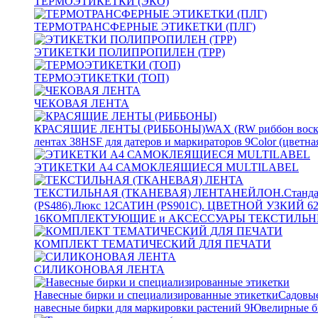
ТЕРМОЭТИКЕТКИ (ЭКО)
ТЕРМОТРАНСФЕРНЫЕ ЭТИКЕТКИ (ПЛГ)
ЭТИКЕТКИ ПОЛИПРОПИЛЕН (TPP)
ТЕРМОЭТИКЕТКИ (ТОП)
ЧЕКОВАЯ ЛЕНТА
КРАСЯЩИЕ ЛЕНТЫ (РИББОНЫ)
WAX (RW риббон воск
лентах
38
HSF для датеров и маркираторов
9
Color (цветна
ЭТИКЕТКИ А4 САМОКЛЕЯЩИЕСЯ MULTILABEL
ТЕКСТИЛЬНАЯ (ТКАНЕВАЯ) ЛЕНТА
НЕЙЛОН.Станда
(PS486).Люкс
12
САТИН (PS901C). ЦВЕТНОЙ УЗКИЙ
6
16
КОМПЛЕКТУЮЩИЕ и АКСЕССУАРЫ ТЕКСТИЛЬН
КОМПЛЕКТ ТЕМАТИЧЕСКИЙ ДЛЯ ПЕЧАТИ
СИЛИКОНОВАЯ ЛЕНТА
Навесные бирки и специализированные этикетки
Садовые
навесные бирки для маркировки растений
9
Ювелирные б