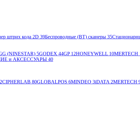
ер штрих кода 2D
39
Беспроводные (BT) сканеры
35
Стационарн
GG (NINESTAR)
5
GODEX
44
GP
12
HONEYWELL
10
MERTECH
Е и АКСЕССУАРЫ
40
2
CIPHERLAB
80
GLOBALPOS
6
MINDEO
3
iDATA
2
MERTECH