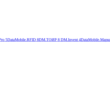
Pro
5
DataMobile.RFID
8
DM.ТОИР
8
DM.Invent
4
DataMobile.Марк