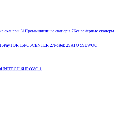
ые сканеры
31
Промышленные сканеры
7
Конвейерные сканеры
16
PayTOR
15
POSCENTER
27
Postek
2
SATO
5
SEWOO
9
UNITECH
6
UROVO
1