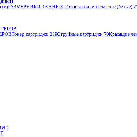
ики)
РАЗМЕРНИКИ ТКАНЫЕ
21
Составники печатные (белые)
2
ЕРОВ
Тонер-картриджи
239
Струйные картриджи
70
Красящие ле
ИЕ