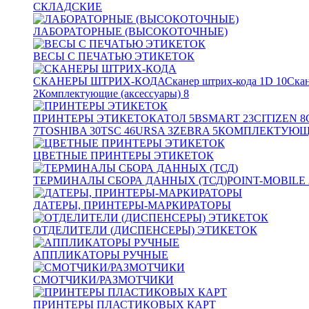
СКЛАДСКИЕ
ЛАБОРАТОРНЫЕ (ВЫСОКОТОЧНЫЕ)
ВЕСЫ С ПЕЧАТЬЮ ЭТИКЕТОК
СКАНЕРЫ ШТРИХ-КОДА
Сканер штрих-кода 1D
10
Скан
2
Комплектующие (аксессуары)
8
ПРИНТЕРЫ ЭТИКЕТОК
АТОЛ
5
BSMART
23
CITIZEN
8
7
TOSHIBA
30
TSC
46
URSA
3
ZEBRA
5
КОМПЛЕКТУЮЩИ
ЦВЕТНЫЕ ПРИНТЕРЫ ЭТИКЕТОК
ТЕРМИНАЛЫ СБОРА ДАННЫХ (ТСД)
POINT-MOBILE
ДАТЕРЫ, ПРИНТЕРЫ-МАРКИРАТОРЫ
ОТДЕЛИТЕЛИ (ДИСПЕНСЕРЫ) ЭТИКЕТОК
АППЛИКАТОРЫ РУЧНЫЕ
СМОТЧИКИ/РАЗМОТЧИКИ
ПРИНТЕРЫ ПЛАСТИКОВЫХ КАРТ